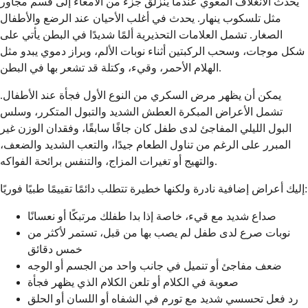
يحدث الانغلاف المعوي عندما ينزلق جزء من الأمعاء إلى قسم مجاور
مثل تلسكوب ينهار. يحدث في أغلب الأحيان عند الرضع والأطفال
الصغار. تشمل العلامات التحذيرية ألمًا شديدًا في البطن يأتي على
شكل موجات، وسحب الركبتين أثناء نوبات الألم، وبراز دموي يبدو مثل
الهلام الأحمر، وقيء، وكتلة قد تشعر بها في البطن.
يمكن أن يظهر مرض السكري من النوع الأول فجأة عند الأطفال.
تشمل الأعراض المبكرة العطش الشديد والتبول المتكرر، وسلس
البول الليلي المفاجئ لدى طفل كان جافًا سابقًا، وفقدان الوزن غير
المبرر على الرغم من تناول الطعام جيدًا، والتعب الشديد والضعف،
والتهيج أو تغيرات المزاج، والتنفس برائحة الفواكه.
إليك أعراض إضافية نادرة ولكنها خطيرة تتطلب دائمًا تقييمًا طبيًا فوريًا:
صداع شديد مع قيء، خاصة إذا بدا طفلك مرتبكًا أو نعسانًا
نوبات صرع لدى طفل لم يصب بها من قبل، تستمر لأكثر من
خمس دقائق
ضعف مفاجئ أو تنميل في جانب واحد من الجسم أو الوجه
صعوبة في الكلام أو تلعن الكلام الذي يظهر فجأة
رد فعل تحسسي شديد مع تورم في الشفاه أو اللسان أو الحلق