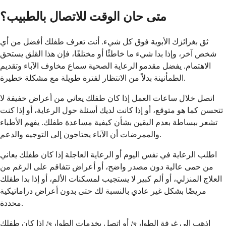
متى حان الوقت للاتصال بالطبيب؟
ثق بغرائزك الأبوية فوق كل شيء. أنت تعرف طفلك أفضل من أي
شخص آخر، وإذا بدا شيء ما خاطئًا أو مختلفًا، فإن هذا القلق يستحق
الاهتمام. يفضل مقدمو الرعاية الصحية سماع مخاوف الآباء وتقديم
الطمأنينة بدلاً من الانتظار لفترة طويلة مع مشكلة خطيرة.
اتصل خلال ساعات العمل إذا كان طفلك يعاني من أعراض خفيفة لا
تتحسن كما هو متوقع، أو إذا كانت لديك أسئلة حول الرعاية، أو إذا كنت
تشعر ببساطة بعدم اليقين بشأن كيفية مساعدة طفلك. يفهم الأطباء
والممرضات أن الآباء يحتاجون إلى التوجيه والدعم.
اطلب الرعاية في نفس اليوم أو الرعاية العاجلة إذا كان طفلك يعاني
من حمى عالية دون مصدر واضح، أو أعراض تتفاقم على الرغم من
العلاج المنزلي، أو ألم كبير لا يستجيب لمسكنات الألم، أو إذا بدا طفلك
مريضًا بشكل غير عادي بالنسبة لك حتى بدون أعراض دراماتيكية
محددة.
اذهب إلى غرفة الطوارئ أو اتصل بخدمات الطوارئ إذا كان طفلك