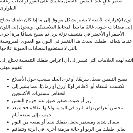
صفير عالٍ عند التنفس، فاتصل بطبيبك على الفور أو اطلب رعاية
الطوارئ.
لون الإفرازات الأنفية لا يشير بشكل موثوق إلى ما إذا كان طفلك يحتاج
إلى مضادات حيوية. غالبًا ما يبدأ المخاط البلاستيكي، ويتحول إلى اللون
الأصفر أو الأخضر في منتصف نزلة برد، ثم يصبح شفافًا مرة أخرى
عندما يتعافى طفلك. يحدث هذا التغيير في اللون مع العدوى الفيروسية
التي لا تستطيع المضادات الحيوية علاجها.
انتبه لهذه العلامات التي تشير إلى أن أعراض طفلك التنفسية تحتاج إلى
تقييم مهني:
يصبح التنفس صعبًا، سريعًا، أو ترى الجلد يسحب حول الأضلاع
تكتسب الشفاه أو الأظافر لونًا أزرق أو رماديًا، مما يشير إلى
انخفاض مستويات الأكسجين
أزيز أو صوت صفير ضيق عند خروج النفس
تتحسن أعراض نزلة البرد في البداية ولكنها تتفاقم فجأة بعد
خمسة إلى سبعة أيام
سعال شديد ومستمر يجعل طفلك يتقيأ أو يمنعه من النوم
يعاني طفلك من الربو أو حالة مزمنة أخرى في الرئة وتتفاقم