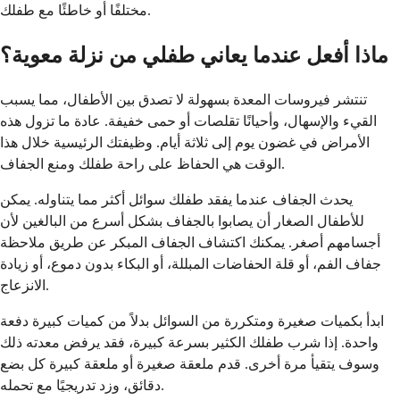
مختلفًا أو خاطئًا مع طفلك.
ماذا أفعل عندما يعاني طفلي من نزلة معوية؟
تنتشر فيروسات المعدة بسهولة لا تصدق بين الأطفال، مما يسبب
القيء والإسهال، وأحيانًا تقلصات أو حمى خفيفة. عادة ما تزول هذه
الأمراض في غضون يوم إلى ثلاثة أيام. وظيفتك الرئيسية خلال هذا
الوقت هي الحفاظ على راحة طفلك ومنع الجفاف.
يحدث الجفاف عندما يفقد طفلك سوائل أكثر مما يتناوله. يمكن
للأطفال الصغار أن يصابوا بالجفاف بشكل أسرع من البالغين لأن
أجسامهم أصغر. يمكنك اكتشاف الجفاف المبكر عن طريق ملاحظة
جفاف الفم، أو قلة الحفاضات المبللة، أو البكاء بدون دموع، أو زيادة
الانزعاج.
ابدأ بكميات صغيرة ومتكررة من السوائل بدلاً من كميات كبيرة دفعة
واحدة. إذا شرب طفلك الكثير بسرعة كبيرة، فقد يرفض معدته ذلك
وسوف يتقيأ مرة أخرى. قدم ملعقة صغيرة أو ملعقة كبيرة كل بضع
دقائق، وزد تدريجيًا مع تحمله.