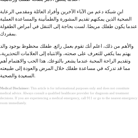
ابنِ شبكة دعم من الآباء الآخرين وأفراد العائلة ومقدمي الرعاية
الصحية الذين يمكنهم تقديم المشورة والطمأنينة والمساعدة العملية
عندما يكون طفلك مريضًا. لست بحاجة إلى التنقل في أمراض الطفولة
بمفردك.
والأهم من ذلك، اعلم أنك تقوم بعمل رائع. طفلك محظوظ بوجود والد
يهتم بما يكفي للتعرف على صحته، والانتباه إلى العلامات التحذيرية،
وتقديم الراحة المحبة عندما يشعر بالتوعك. هذا الحب والاهتمام أهم
مما قد تدركه في مساعدة طفلك خلال المرض والعودة إلى طبيعته
السعيدة والصحية.
Medical Disclaimer:
This article is for informational purposes only and does not constitute
medical advice. Always consult a qualified healthcare provider for diagnosis and treatment
decisions. If you are experiencing a medical emergency, call 911 or go to the nearest emergency
room immediately.