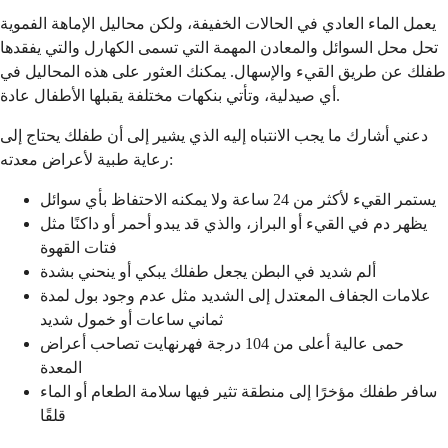
يعمل الماء العادي في الحالات الخفيفة، ولكن محاليل الإماهة الفموية
تحل محل السوائل والمعادن المهمة التي تسمى الكهارل والتي يفقدها
طفلك عن طريق القيء والإسهال. يمكنك العثور على هذه المحاليل في
أي صيدلية، وتأتي بنكهات مختلفة يقبلها الأطفال عادة.
دعني أشارك ما يجب الانتباه إليه الذي يشير إلى أن طفلك يحتاج إلى
رعاية طبية لأعراض معدته:
يستمر القيء لأكثر من 24 ساعة ولا يمكنه الاحتفاظ بأي سوائل
يظهر دم في القيء أو البراز، والذي قد يبدو أحمر أو داكنًا مثل
فتات القهوة
ألم شديد في البطن يجعل طفلك يبكي أو ينحني بشدة
علامات الجفاف المعتدل إلى الشديد مثل عدم وجود بول لمدة
ثماني ساعات أو خمول شديد
حمى عالية أعلى من 104 درجة فهرنهايت تصاحب أعراض
المعدة
سافر طفلك مؤخرًا إلى منطقة تثير فيها سلامة الطعام أو الماء
قلقًا