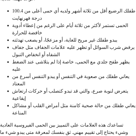
طفلك الرضيع أقل من ثلاثة أشهر ولديه أي حمى أعلى من 100.4
درجة فهرنهايت
الحمى تستمر لأكثر من ثلاثة أيام على الرغم من إعطاء أدوية
خافضة للحرارة
يبدو طفلك غير مريح للغاية، أو مزعجًا، أو يصعب تهدئته
يرفض شرب السوائل أو تظهر عليه علامات الجفاف مثل جفاف
الشفاه أو انخفاض التبول
يظهر طفح جلدي مع الحمى، خاصة إذا لم يتلاشى عند الضغط
عليه
يعاني طفلك من صعوبة في التنفس أو يبدو التنفس أسرع من
المعتاد
يتعرض لنوبة صرع، والتي قد تبدو كتصلب أو حركات ارتعاش
إيقاعية
يعاني طفلك من حالة صحية كامنة مثل أمراض القلب أو مشاكل
المناعة
تساعدك هذه العلامات على التمييز بين الحمى الفيروسية العادية
وشيء يحتاج إلى تقييم مهني. ثق بنفسك لمعرفة متى يبدو شيء ما