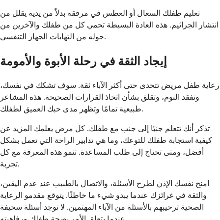
تعليم طفلك السعال أو العطس في مرفقه بدلاً من يديه يقلل من
انتشار الجراثيم. هذه العادة البسيطة تحمي كل من طفلك والآخرين من
حوله من التهابات الجهاز التنفسي.
إيجاد الثقة في رحلة الأبوة والأمومة
رعاية طفل مريض تتحدى حتى أكثر الآباء ثقة. سوف تشكك في نفسك،
وتفقد النوم، وتقلق بشأن اتخاذ القرارات الصحيحة. هذه المشاعر
طبيعية تمامًا وتظهر مدى حبك العميق لطفلك.
تذكر أنك تتعلم جنبًا إلى جنب مع طفلك. كل مرض يعلمك المزيد عن
كيفية استجابة طفلك للتوعك، وما هي تدابير الراحة التي تعمل بشكل
أفضل، ومتى تحتاج إلى طلب المساعدة. تنمو هذه المعرفة مع كل
تجربة.
امنح نفسك الإذن لطرح الأسئلة، والاتصال بالطبيب عند عدم اليقين،
والثقة في غرائزك عندما يبدو شيء ما خاطئًا. يتوقع مقدمو الرعاية
الصحية ترحيبهم بالأسئلة من الآباء المهتمين. لا توجد أسئلة سخيفة
عندما يتعلق الأمر بصحة طفلك ورفاهيته.