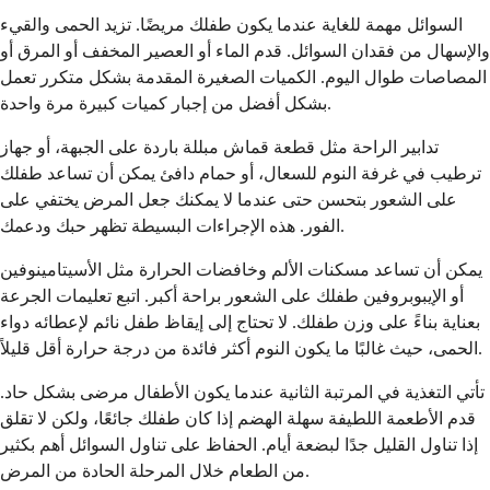
السوائل مهمة للغاية عندما يكون طفلك مريضًا. تزيد الحمى والقيء
والإسهال من فقدان السوائل. قدم الماء أو العصير المخفف أو المرق أو
المصاصات طوال اليوم. الكميات الصغيرة المقدمة بشكل متكرر تعمل
بشكل أفضل من إجبار كميات كبيرة مرة واحدة.
تدابير الراحة مثل قطعة قماش مبللة باردة على الجبهة، أو جهاز
ترطيب في غرفة النوم للسعال، أو حمام دافئ يمكن أن تساعد طفلك
على الشعور بتحسن حتى عندما لا يمكنك جعل المرض يختفي على
الفور. هذه الإجراءات البسيطة تظهر حبك ودعمك.
يمكن أن تساعد مسكنات الألم وخافضات الحرارة مثل الأسيتامينوفين
أو الإيبوبروفين طفلك على الشعور براحة أكبر. اتبع تعليمات الجرعة
بعناية بناءً على وزن طفلك. لا تحتاج إلى إيقاظ طفل نائم لإعطائه دواء
الحمى، حيث غالبًا ما يكون النوم أكثر فائدة من درجة حرارة أقل قليلاً.
تأتي التغذية في المرتبة الثانية عندما يكون الأطفال مرضى بشكل حاد.
قدم الأطعمة اللطيفة سهلة الهضم إذا كان طفلك جائعًا، ولكن لا تقلق
إذا تناول القليل جدًا لبضعة أيام. الحفاظ على تناول السوائل أهم بكثير
من الطعام خلال المرحلة الحادة من المرض.