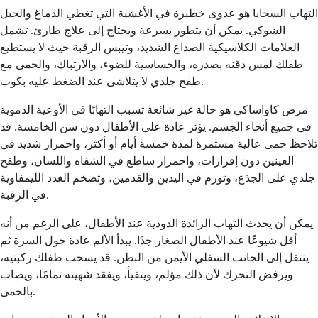
التهاب السحايا هو عدوى خطيرة في الأغشية التي تغطي الدماغ والحبل
الشوكي. يمكن أن يتطور بسرعة ويحتاج إلى علاج طارئ. تشمل
العلامات الكلاسيكية الصداع الشديد، وتيبس الرقبة حيث لا يستطيع
طفلك لمس ذقنه بصدره، والحساسية للضوء، والارتباك، والحمى مع
طفح جلدي لا يتلاشى عند الضغط عليه بكوب.
مرض كاواساكي هو حالة غير شائعة تسبب التهابًا في الأوعية الدموية
في جميع أنحاء الجسم. يؤثر عادة على الأطفال دون سن الخامسة. قد
تلاحظ حمى عالية مستمرة لمدة خمسة أيام أو أكثر، واحمرار شديد في
العينين دون إفرازات، واحمرار ساطع في الشفاه واللسان، وطفح
جلدي على الجذع، وتورم في اليدين والقدمين، وتضخم الغدد الليمفاوية
في الرقبة.
يمكن أن يحدث التهاب الزائدة الدودية عند الأطفال، على الرغم من أنه
أقل شيوعًا عند الأطفال الصغار جدًا. يبدأ الألم عادة حول السرة ثم
ينتقل إلى الجانب السفلي الأيمن من البطن. قد يسحب طفلك ركبتيه،
ويرفض التحرك لأن ذلك مؤلم، ويتقيأ، ويفقد شهيته تمامًا، ويصاب
بالحمى.