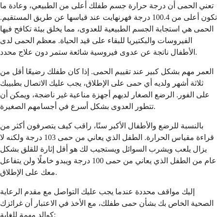
تعني الحمى أن درجة حرارة جسم طفلك أعلى من الطبيعي، وعادة ما
تكون أعلى من 100.4 درجة فهرنهايت عند قياسها عن طريق المستقيم.
الحمى هي استجابة الجسم الطبيعية للعدوى، مما يخلق بيئة تكافح فيها
الفيروسات والبكتيريا للبقاء على قيد الحياة. معظم الحمى لدى
الأطفال ناتجة عن عدوى فيروسية شائعة ستمر دون علاج محدد.
العمر مهم بشكل كبير عند تقييم الحمى. إذا كان طفلك رضيعًا أقل من
ثلاثة أشهر ولديه أي حمى على الإطلاق، يجب عليك الاتصال بطبيبك
على الفور. الرضع الصغار لديهم أجهزة مناعية غير ناضجة، ويمكن أن
تتطور العدوى بشكل أسرع في أجسامهم الصغيرة.
بالنسبة للرضع والأطفال الأكبر سنًا، راقب كيف يتصرفون أكثر من
قراءة مقياس الحرارة. الطفل الذي يعاني من حمى 103 درجة ولكنه لا
يزال يلعب ويشرب السوائل ويستجيب لك هو أقل إثارة للقلق بشكل
عام من الطفل الذي يعاني من حمى 100 درجة ويبدو خاملًا ولن يتفاعل
معك على الإطلاق.
إليك مواقف محددة عندما يجب عليك التواصل مع مقدم الرعاية
الصحية الخاص بك بشأن حمى طفلك، مع الأخذ في الاعتبار أن غرائزك
كوالد مهمة للغاية: