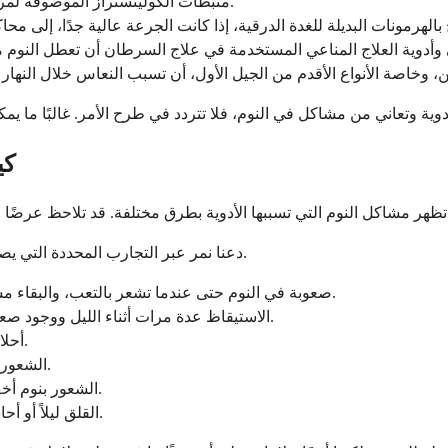
مثبطات الكولينستراز الموصوفة لمرض الزهايمر يمكن أن تؤدي أحيانًا إلى الأرق أو الأحلام غير العادية.
كي
دعنا نمر عبر التجارب المحددة التي يصفها الناس غالبًا، حتى تتمكن من تحديد ما يتردد صداه مع وضعك الخاص.
صعوبة في النوم حتى عندما تشعر بالتعب، والبقاء مستيقظًا لفترات طويلة بينما يتسابق عقلك أو يشعر جسدك بالقلق.
الاستيقاظ عدة مرات أثناء الليل ووجود صعوبة في العودة إلى النوم، مما يجعلك تشعر بالتجزئة وعدم الراحة.
أحلام حية أو مزعجة توقظك أو تتركك تشعر بعدم الارتياح في الصباح.
الشعور بالنعاس الشديد خلال النهار، حتى بعد ما بدا وكأنه ليلة نوم كاملة.
الشعور بنوم أخف لا يبدو مريحًا، كما لو أنك لم تصل أبدًا إلى مراحل النوم الأعمق.
القلق ليلاً أو أحاسيس غير مريحة في ساقيك، توصف أحيانًا بأنها رغبة في التحرك.