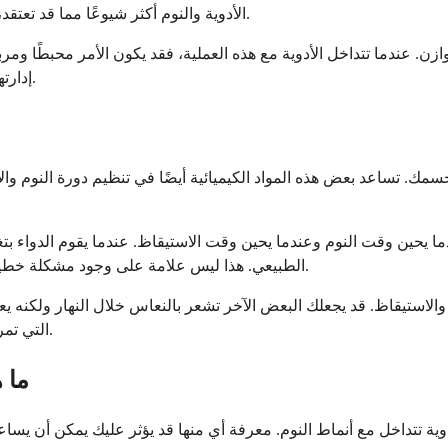
الأدوية والنوم أكثر شيوعًا مما قد تعتقد، وفهمه يمكن أن يساعدك على الشعور بمزيد من السيطرة على راحتك.
 عندما تتداخل الأدوية مع هذه العملية، فقد يكون الأمر محبطًا ومربكً
إدارتها بفعالية بمجرد معرفة ما تبحث عنه وكيف تتحدث مع طبيبك حول ذلك.
سمك. تساعد بعض هذه المواد الكيميائية أيضًا في تنظيم دورة النوم وا
ا يحين وقت النوم وعندما يحين وقت الاستيقاظ. عندما يقوم الدواء بتغ
الطبيعي. هذا ليس علامة على وجود مشكلة خطيرة. إنه ببساطة يعني أن جسمك يستجيب للدواء بطريقة يمكن التنبؤ بها.
استيقاظ. قد يجعلك البعض الآخر تشعر بالنعاس خلال النهار ولكنه يعط
التي تمر بها غالبًا ما تكون تأثيرًا جانبيًا، وليست فشلاً من جسمك أو العلاج نفسه.
ما 