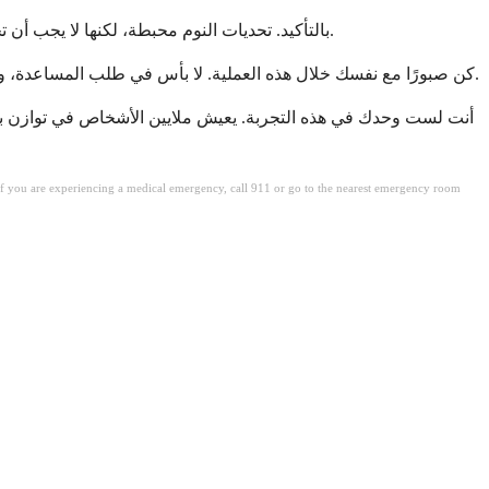
بالتأكيد. تحديات النوم محبطة، لكنها لا يجب أن تحدد أيامك. الكثير من الناس يتغلبون على مشاكل النوم المرتبطة بالأدوية ويخرجون من الجانب الآخر وهم يشعرون بالراحة والصحة مرة أخرى.
كن صبورًا مع نفسك خلال هذه العملية. لا بأس في طلب المساعدة، والدفاع عن احتياجاتك، وتوقع أن يستمع فريق الرعاية الخاص بك إليك. النوم ليس رفاهية. إنه جزء حيوي من صحتك، وتستحق الدعم في حمايته.
أنت لست وحدك في هذه التجربة. يعيش ملايين الأشخاص في توازن بين
. If you are experiencing a medical emergency, call 911 or go to the nearest emergency room