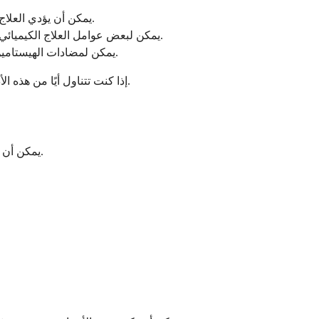
يمكن أن يؤدي العلاج بالهرمونات البديلة للغدة الدرقية، إذا كانت الجرعة عالية جدًا، إلى محاكاة فرط نشاط الغدة الدرقية والتسبب في القلق أو صعوبة النوم.
يمكن لبعض عوامل العلاج الكيميائي وأدوية العلاج المناعي المستخدمة في علاج السرطان أن تعطل النوم من خلال آليات مختلفة، بما في ذلك الالتهاب والتغيرات الهرمونية.
يمكن لمضادات الهيستامين، وخاصة الأنواع الأقدم من الجيل الأول، أن تسبب النعاس خلال النهار ولكنها بشكل متناقض تعطل جودة النوم ليلاً لدى بعض الأشخاص.
إذا كنت تتناول أيًا من هذه الأدوية وتعاني من مشاكل في النوم، فلا تتردد في طرح الأمر. غالبًا ما يمكن لطبيبك إيجاد طرق لتعديل خطة العلاج دون المساس بفعالية رعايتك.
يمكن أن تظهر مشاكل النوم التي تسببها الأدوية بطرق مختلفة. قد تلاحظ عرضًا واحدًا أو مجموعة من عدة أعراض، ويمكن أن تختلف من ليلة إلى أخرى.