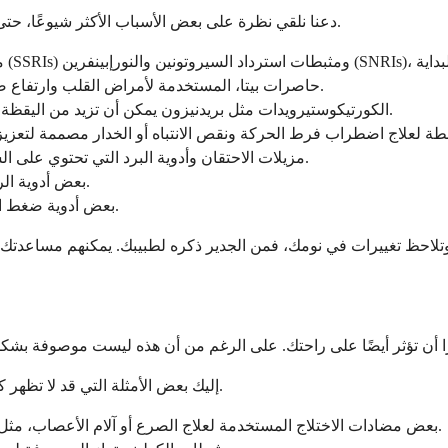
دعنا نلقي نظرة على بعض الأسباب الأكثر شيوعًا، حتى تتمكن من معرفة ما إذا كان أي منها قد يكون جزءًا من روتينك الحالي.
حاصرات بيتا، المستخدمة لأمراض القلب وارتفاع ضغط الدم، قد تقلل من إنتاج الميلاتونين وتؤدي إلى الاستيقاظ ليلاً.
الكورتيكوستيرويدات مثل بريدنيزون يمكن أن تزيد من اليقظة وتجعل النوم أصعب، خاصة عند تناولها في وقت متأخر من اليوم.
مزيلات الاحتقان وأدوية البرد التي تحتوي على السودوإيفيدرين يمكن أن يكون لها آثار منشطة تستمر حتى المساء.
بعض أدوية الربو، وخاصة الثيوفيلين، قد تسبب التوتر أو الأرق لدى بعض الأفراد.
بعض أدوية ضغط الدم، وخاصة حاصرات ألفا، يمكن أن تسبب كوابيس أو نومًا مجزأً.
إليك بعض الأمثلة التي قد لا تظهر كثيرًا في المحادثات اليومية ولكنها لا تزال تلعب دورًا في اضطراب النوم.
بعض مضادات الاختلاج المستخدمة لعلاج الصرع أو آلام الأعصاب، مثل لاموتريجين أو توبيراميت، قد تغير بنية النوم أو تسبب أحلامًا حية.