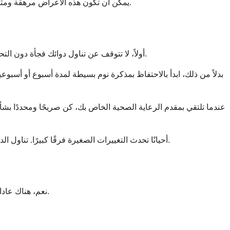
يمكن أن تكون هذه الأعراض مرهقة ومثبطة للهمم، ولكنها أيضًا علامات على أن شيئًا ما في خطة علاجك قد يحتاج إلى فحص دقيق. أنت لا تتخيل هذه التغييرات، وهي تستحق المعالجة.
أولاً، لا تتوقف عن تناول دوائك فجأة دون التحدث إلى طبيبك. قد يكون التوقف المفاجئ عن تناول بعض الأدوية غير آمن ويؤدي إلى أعراض الانسحاب أو عودة الحالة الأصلية التي يتم علاجها.
بدلاً من ذلك، ابدأ بالاحتفاظ بمذكرة نوم بسيطة لمدة أسبوع أو أسب
عندما تلتقي بمقدم الرعاية الصحية الخاص بك، كن صريحًا ومحددًا بشأن 
أحيانًا تحدث التغييرات الصغيرة فرقًا كبيرًا. تناول الدواء في الصباح بدلاً من الليل، أو تقسيم الجرعة، يمكن أن يحسن النوم دون التضحية بفعالية العلاج. طبيبك هو شريكك في إيجاد التوازن الصحيح.
نعم، هناك عادات داعمة يمكنك تبنيها قد تخفف من مشاكل النوم المرتبطة بالأدوية. هذه ليست علاجات، ولكنها يمكن أن تخلق بيئة أكثر ملاءمة للنوم لجسمك.