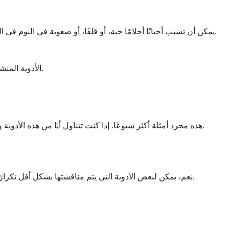
مضادات الاكتئاب، وخاصة مثبطات استرداد السيروتونين الانتقائية (SSRIs) ومثبطات استرداد السيروتونين والنورإبينفرين (SNRIs)، يمكن أن تسبب أحيانًا أحلامًا حية، أو قلقًا، أو صعوبة في النوم في البداية.
الأدوية المنشطة لعلاج اضطراب فرط الحركة ونقص الانتباه أو الخدار مصممة لتعزيز اليقظة، والتي يمكن أن تتداخل مع النوم إذا لم يتم توقيتها بعناية.
هذه مجرد أمثلة أكثر شيوعًا. إذا كنت تتناول أيًا من هذه الأدوية وتلاحظ تغييرات في نومك، فمن الجدير ذكره لطبيبك. يمكنهم مساعدتك في معرفة ما إذا كان توقيت أو جرعة أو نوع الدواء قد يحتاج إلى تعديل.
نعم، يمكن لبعض الأدوية التي يتم مناقشتها بشكل أقل تكرارًا أن تؤثر أيضًا على راحتك. على الرغم من أن هذه ليست موصوفة بشكل متكرر، إلا أنها لا تزال جديرة بالاهتمام إذا كانت جزءًا من خطة علاجك.