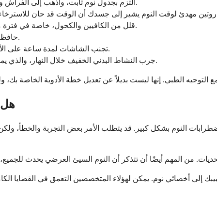
التزم بجدول نوم ثابت، واذهب إلى الفراش واستيقظ في نفس الوقت كل يوم، حتى في عطلات نهاية الأسبوع.
قلل من الكافيين والكحول، خاصة في فترة ما بعد الظهر والمساء، حيث يمكن لكليهما التأثير على جودة النوم.
حافظ على برودة وغلق وهدوء غرفة نومك لدعم نوم أعمق وأكثر راحة.
تجنب الشاشات لمدة ساعة على الأقل قبل النوم، حيث يمكن للضوء الأزرق أن يثبط إنتاج الميلاتونين.
جرب النشاط البدني الخفيف خلال النهار، والذي يمكن أن يساعد في تنظيم دورة النوم والاستيقاظ وتقليل القلق ليلاً.
هل 
ابات النوم بشكل كبير. قد يتطلب الأمر بعض التجربة والخطأ، ولكن الك
بك إلى أخصائي نوم. يمكن لهؤلاء المتخصصين التعمق في القضايا الكام