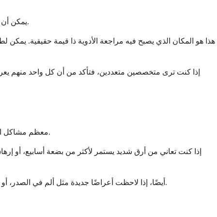
يمكن أن تكون إدارة النوم عند تناول عدة أدوية أكثر تعقيدًا. يمكن لكل دواء أن يتفاعل مع الآخرين، وأحيانًا يضخم الآثار الجانبية أو يخلق آثارًا جانبية جديدة.
هذا هو المكان الذي يصبح فيه مراجعة الأدوية ذا قيمة حقيقية. يمكن لطب
إذا كنت ترى متخصصين متعددين، فتأكد من أن كل واحد منهم يعرف بج
معظم مشاكل النوم المتعلقة بالأدوية قابلة للإدارة وليست خطيرة. ومع ذلك، هناك أوقات عندما تشير اضطرابات النوم إلى شيء يحتاج إلى اهتمام أكثر إلحاحًا.
إذا كنت تعاني من أرق شديد يستمر لأكثر من بضعة أسابيع، أو إره
أيضًا، إذا لاحظت أعراضًا جديدة مثل ألم في الصدر، أو ضيق في التنفس، أو تغيرات كبيرة في الوزن إلى جانب مشاكل النوم، فلا تنتظر. هذه تستدعي تقييمًا طبيًا فوريًا لاستبعاد المضاعفات الخطيرة.