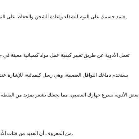
يعتمد جسمك على النوم للشفاء وإعادة الشحن والحفاظ على التوازن.
تعمل الأدوية عن طريق تغيير كيفية عمل مواد كيميائية معينة في ج
يستخدم دماغك النواقل العصبية، وهي رسل كيميائية، للإشارة عندم
بعض الأدوية تسرع جهازك العصبي، مما يجعلك تشعر بمزيد من اليقظة وال
من المعروف أن العديد من فئات الأدوية تتداخل مع أنماط النوم. معرفة أي منها قد يؤثر عليك يمكن أن يساعدك في إجراء محادثة أكثر استنارة مع مقدم الرعاية الصحية الخاص بك.