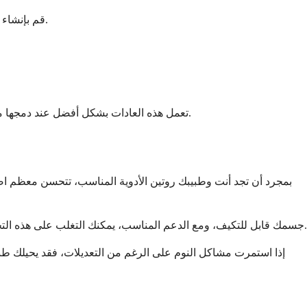
قم بإنشاء روتين مهدئ لوقت النوم يشير إلى جسدك أن الوقت قد حان للاسترخاء، مثل القراءة، أو التمدد اللطيف، أو الاستماع إلى موسيقى هادئة.
تعمل هذه العادات بشكل أفضل عند دمجها مع التوجيه الطبي. إنها ليست بديلاً عن تعديل خطة الأدوية الخاصة بك، ولكنها يمكن أن توفر دعمًا ذا مغزى بينما تحدد أنت وطبيبك أفضل نهج لك.
بمجرد أن تجد أنت وطبيبك روتين الأدوية المناسب، تتحسن معظم اضطر
جسمك قابل للتكيف، ومع الدعم المناسب، يمكنك التغلب على هذه التحديات. من المهم أيضًا أن تتذكر أن النوم السيئ العرضي يحدث للجميع، حتى بدون دواء. ليس كل ليلة مضطربة تعني أن دوائك بحاجة إلى تغيير.
إذا استمرت مشاكل النوم على الرغم من التعديلات، فقد يحيلك طبي