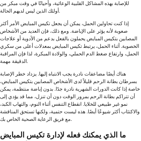
للإصابة بهذه المشاكل القلبية الوعائية، وأحيانًا في وقت مبكر من
أولئك الذين ليس لديهم الحالة.
إذا كنت تحاولين الحمل، يمكن أن يجعل تكيس المبايض الأمر أكثر
صعوبة لأنه يؤثر على الإباضة. ومع ذلك، فإن العديد من الأشخاص
المصابين بتكيس المبايض يحملون بالفعل بدعم من الأدوية أو علاجات
الخصوبة. أثناء الحمل، يرتبط تكيس المبايض بمعدلات أعلى من سكري
الحمل، وارتفاع ضغط الدم الحملي، والولادة المبكرة، لذا فإن المراقبة
الدقيقة مهمة.
هناك أيضًا مضاعفات نادرة يجب الانتباه إليها. يزداد خطر الإصابة
بسرطان بطانة الرحم قليلاً لدى الأشخاص المصابين بتكيس المبايض،
خاصة إذا كانت الدورات الشهرية نادرة جدًا. بدون إباضة منتظمة، يمكن
أن تتراكم بطانة الرحم بمرور الوقت دون أن تنزل، مما قد يؤدي إلى
نمو غير طبيعي للخلايا. انقطاع التنفس أثناء النوم، والتهاب الكبد،
والاكتئاب أكثر شيوعًا أيضًا. هذه ليست حتمية، ولكنها تستحق المناقشة
مع فريق الرعاية الصحية الخاص بك.
ما الذي يمكنك فعله لإدارة تكيس المبايض