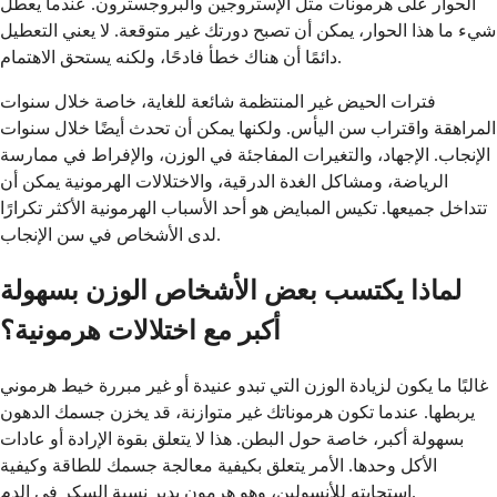
الحوار على هرمونات مثل الإستروجين والبروجسترون. عندما يعطل
شيء ما هذا الحوار، يمكن أن تصبح دورتك غير متوقعة. لا يعني التعطيل
دائمًا أن هناك خطأ فادحًا، ولكنه يستحق الاهتمام.
فترات الحيض غير المنتظمة شائعة للغاية، خاصة خلال سنوات
المراهقة واقتراب سن اليأس. ولكنها يمكن أن تحدث أيضًا خلال سنوات
الإنجاب. الإجهاد، والتغيرات المفاجئة في الوزن، والإفراط في ممارسة
الرياضة، ومشاكل الغدة الدرقية، والاختلالات الهرمونية يمكن أن
تتداخل جميعها. تكيس المبايض هو أحد الأسباب الهرمونية الأكثر تكرارًا
لدى الأشخاص في سن الإنجاب.
لماذا يكتسب بعض الأشخاص الوزن بسهولة
أكبر مع اختلالات هرمونية؟
غالبًا ما يكون لزيادة الوزن التي تبدو عنيدة أو غير مبررة خيط هرموني
يربطها. عندما تكون هرموناتك غير متوازنة، قد يخزن جسمك الدهون
بسهولة أكبر، خاصة حول البطن. هذا لا يتعلق بقوة الإرادة أو عادات
الأكل وحدها. الأمر يتعلق بكيفية معالجة جسمك للطاقة وكيفية
استجابته للأنسولين، وهو هرمون يدير نسبة السكر في الدم.