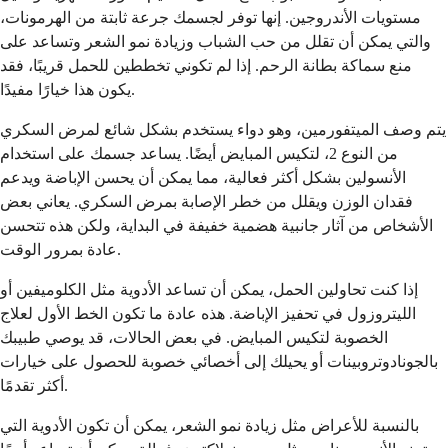
مستويات الأندروجين. إنها توفر لجسمك جرعة ثابتة من الهرمونات،
والتي يمكن أن تقلل من حب الشباب وزيادة نمو الشعر وتساعد على
منع سماكة بطانة الرحم. إذا لم تكوني تخططين للحمل قريبًا، فقد
يكون هذا خيارًا مفيدًا.
يتم وصف الميتفورمين، وهو دواء يستخدم بشكل شائع لمرض السكري
من النوع 2، لتكيس المبايض أيضًا. يساعد جسمك على استخدام
الأنسولين بشكل أكثر فعالية، مما يمكن أن يحسن الإباضة ويدعم
فقدان الوزن ويقلل من خطر الإصابة بمرض السكري. يعاني بعض
الأشخاص من آثار جانبية هضمية خفيفة في البداية، ولكن هذه تتحسن
عادة بمرور الوقت.
إذا كنت تحاولين الحمل، يمكن أن تساعد الأدوية مثل الكلوميفين أو
الليتروزول في تحفيز الإباضة. هذه عادة ما تكون الخط الأول لعلاج
الخصوبة لتكيس المبايض. في بعض الحالات، قد يوصي طبيبك
بالجونادوتروبينات أو يحيلك إلى أخصائي خصوبة للحصول على خيارات
أكثر تقدمًا.
بالنسبة للأعراض مثل زيادة نمو الشعر، يمكن أن تكون الأدوية التي