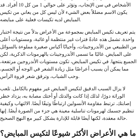
الأشخاص في سن الإنجاب، وتؤثر على حوالي 1 من كل 10 أفراد. قد
يكون الاسم مضللاً بعض الشيء لأن ليس كل من يعاني من تكيس
المبايض لديه تكيسات فعلية على مبايضه.
يتم تعريف تكيس المبايض بمجموعة من الأعراض بدلاً من نتيجة اختبار
واحدة. تشمل هذه عادةً فترات غير منتظمة أو غائبة، ومستويات أعلى
من الطبيعي من الأندروجينات، وأحيانًا أكياس صغيرة مملوءة بالسوائل
على المبايض. غالبًا ما تسمى الأندروجينات بالهرمونات الذكرية، لكن
الجميع ينتجها. في تكيس المبايض، تكون مستويات الأندروجين مرتفعة،
مما يمكن أن يسبب أعراضًا مثل زيادة الشعر في الوجه أو الجسم،
وحب الشباب، وترقق شعر فروة الرأس.
لا يزال السبب الدقيق لتكيس المبايض غير مفهوم بالكامل. تلعب
الوراثة دورًا، لذلك إذا كانت والدتك أو أختك مصابة به، يزداد خطر
إصابتك. ترتبط مقاومة الأنسولين ارتباطًا وثيقًا أيضًا. الالتهاب وكيفية
تنظيم جسمك لهرمونات تناسلية معينة هي جزء من الصورة أيضًا. إنها
حالة معقدة، لكنها أيضًا قابلة للإدارة بشكل كبير مع النهج الصحيح.
ما هي الأعراض الأكثر شيوعًا لتكيس المبايض؟