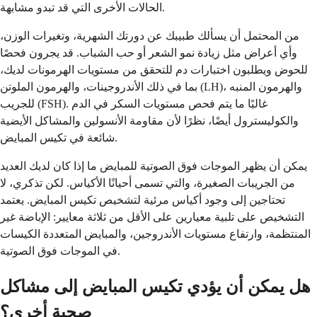
الحالات الأخرى التي قد تبدو مشابهة.
من المحتمل أن يسألك طبيبك عن دورتك الشهرية، وتغيرات الوزن،
وأي أعراض مثل زيادة نمو الشعر أو حب الشباب. قد يجرون فحصًا
للحوض ويطلبون اختبارات دم للتحقق من مستويات الهرمونات لديك،
بما في ذلك الأندروجينات، والهرمون الملوتن (LH)، والهرمون المنبه
للجريب (FSH). غالبًا ما يتم فحص مستويات السكر في الدم
والكوليسترول أيضًا، نظرًا لأن مقاومة الأنسولين والمشاكل الأيضية
شائعة في تكيس المبايض.
يمكن أن يظهر الموجات فوق الصوتية للمبايض ما إذا كان لديك العديد
من الجريبات الصغيرة، والتي تسمى أحيانًا الأكياس. لكن تذكري، لا
تحتاجين إلى وجود أكياس مرئية لتشخيص تكيس المبايض. يعتمد
التشخيص على تلبية معيارين على الأقل من ثلاثة معايير: الإباضة غير
المنتظمة، وارتفاع مستويات الأندروجين، والمبايض المتعددة الكيسات
في الموجات فوق الصوتية.
هل يمكن أن يؤدي تكيس المبايض إلى مشاكل
صحية أخرى؟