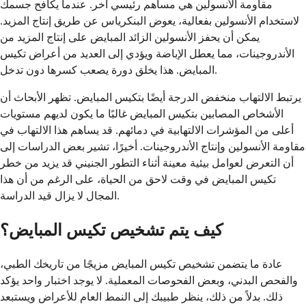
مقاومة الأنسولين هي مساهم رئيسي آخر. عندما يكافح جسمك
لاستخدام الأنسولين بفعالية، يعوض البنكرياس عن طريق إنتاج المزيد.
يمكن أن يحفز الأنسولين الزائد المبايض على إنتاج المزيد من
الأندروجينات، مما يعطل الإباضة ويؤدي إلى العديد من أعراض تكيس
المبايض. هذا يخلق دورة يصعب كسرها دون تدخل.
يرتبط الالتهاب منخفض الدرجة أيضًا بتكيس المبايض. تظهر الأبحاث أن
الأشخاص المصابين بتكيس المبايض غالبًا ما يكون لديهم مستويات
أعلى من المؤشرات الالتهابية في دمائهم. قد يساهم هذا الالتهاب في
مقاومة الأنسولين وإنتاج الأندروجينات. أخيرًا، تشير بعض الدراسات إلى
أن التعرض لعوامل بيئية معينة أثناء التطور الجنيني قد يزيد من خطر
تكيس المبايض في وقت لاحق من الحياة، على الرغم من أن هذا
المجال لا يزال قيد الدراسة.
كيف يتم تشخيص تكيس المبايض؟
عادة ما يتضمن تشخيص تكيس المبايض مزيجًا من تاريخك الطبي،
والفحص البدني، وبعض الفحوصات المعملية. لا يوجد اختبار واحد يؤكد
ذلك. بدلاً من ذلك، ينظر طبيبك إلى النمط العام للأعراض ويستبعد