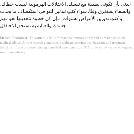
ابدئي بأن تكوني لطيفة مع نفسك. الاختلالات الهرمونية ليست خطأك،
والشفاء يستغرق وقتًا. سواء كنتِ تبدئين للتو في استكشاف ما يحدث
أو كنتِ تديرين الأعراض لسنوات، فإن كل خطوة تتخذينها نحو فهم
جسدك والعناية به تستحق الاحتفال.
Medical Disclaimer:
This article is for informational purposes only and does not constitute
medical advice. Always consult a qualified healthcare provider for diagnosis and treatment
decisions. If you are experiencing a medical emergency, call 911 or go to the nearest emergency
room immediately.