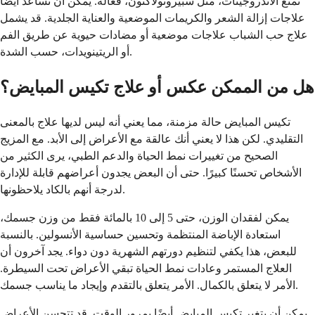
تمنع الأندروجينات، مثل سبيرونولاكتون، فعالة. يمكن أن تساعد أيضًا
علاجات إزالة الشعر والكريمات الموضعية والعناية الجلدية. قد يشمل
علاج حب الشباب علاجات موضعية أو مضادات حيوية عن طريق الفم
أو الريتينويدات، حسب الشدة.
هل من الممكن عكس أو علاج تكيس المبايض؟
تكيس المبايض حالة مزمنة، مما يعني أنه ليس لديها علاج بالمعنى
التقليدي. لكن هذا لا يعني أنك عالقة مع الأعراض إلى الأبد. مع المزيج
الصحيح من تغييرات نمط الحياة والدعم الطبي، يرى الكثير من
الأشخاص تحسنًا كبيرًا. حتى أن البعض يجدون أعراضهم قابلة للإدارة
لدرجة أنهم بالكاد يلاحظونها.
يمكن لفقدان الوزن، حتى 5 إلى 10 بالمائة فقط من وزن جسمك،
استعادة الإباضة المنتظمة وتحسين حساسية الأنسولين. بالنسبة
للبعض، هذا يكفي لتنظيم دورتهم الشهرية دون دواء. يجد آخرون أن
العلاج المستمر وعادات نمط الحياة تبقي الأعراض تحت السيطرة.
الأمر لا يتعلق بالكمال. الأمر يتعلق بالتقدم وإيجاد ما يناسب جسمك.
يمكن أن يتغير تكيس المبايض أيضًا بمرور الوقت. قد تتحسن الأعراض