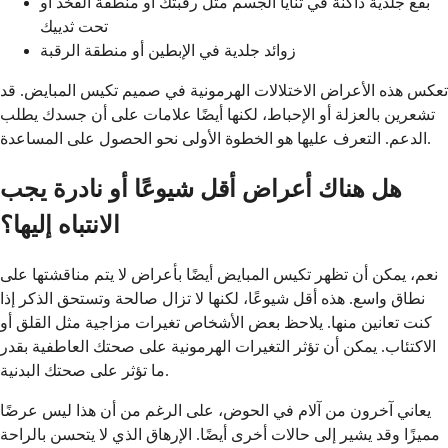
بقع جلدية داكنة في ثنايا الجسم مثل رقبتك أو منطقة الفخذ أو
تحت ثدييك
زوائد جلدية في الإبطين أو منطقة الرقبة
تعكس هذه الأعراض الاختلالات الهرمونية في صميم تكيس المبايض. قد
تشعرين بالعزلة أو الإحباط، لكنها أيضًا علامات على أن جسدك يطلب
الدعم. التعرف عليها هو الخطوة الأولى نحو الحصول على المساعدة.
هل هناك أعراض أقل شيوعًا أو نادرة يجب
الانتباه إليها؟
نعم، يمكن أن تظهر تكيس المبايض أيضًا بأعراض لا يتم مناقشتها على
نطاق واسع. هذه أقل شيوعًا، لكنها لا تزال صالحة وتستحق الذكر إذا
كنت تعانين منها. يلاحظ بعض الأشخاص تغيرات مزاجية مثل القلق أو
الاكتئاب. يمكن أن تؤثر التغيرات الهرمونية على صحتك العاطفية بقدر
ما تؤثر على صحتك البدنية.
يعاني آخرون من آلام في الحوض، على الرغم من أن هذا ليس عرضًا
مميزًا وقد يشير إلى حالات أخرى أيضًا. الإرهاق الذي لا يتحسن بالراحة