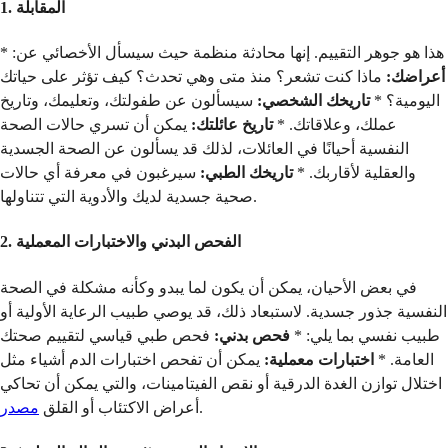
1. المقابلة
هذا هو جوهر التقييم. إنها محادثة منظمة حيث سيسأل الأخصائي عن: *
أعراضك:
ماذا كنت تشعر؟ منذ متى وهي تحدث؟ كيف تؤثر على حياتك
اليومية؟ *
تاريخك الشخصي:
سيسألون عن طفولتك، وتعليمك، وتاريخ
عملك، وعلاقاتك. *
تاريخ عائلتك:
يمكن أن تسري حالات الصحة
النفسية أحيانًا في العائلات، لذلك قد يسألون عن الصحة الجسدية
والعقلية لأقاربك. *
تاريخك الطبي:
سيرغبون في معرفة أي حالات
صحية جسدية لديك والأدوية التي تتناولها.
2. الفحص البدني والاختبارات المعملية
في بعض الأحيان، يمكن أن يكون لما يبدو وكأنه مشكلة في الصحة
النفسية جذور جسدية. لاستبعاد ذلك، قد يوصي طبيب الرعاية الأولية أو
طبيب نفسي بما يلي: *
فحص بدني:
فحص طبي قياسي لتقييم صحتك
العامة. *
اختبارات معملية:
يمكن أن تفحص اختبارات الدم أشياء مثل
اختلال توازن الغدة الدرقية أو نقص الفيتامينات، والتي يمكن أن تحاكي
.
أعراض الاكتئاب أو القلق
مصدر