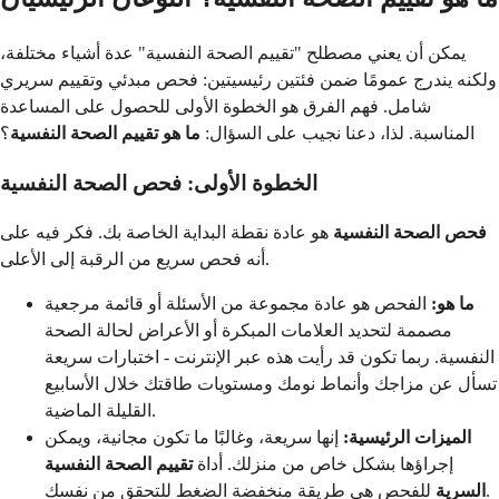
يمكن أن يعني مصطلح "تقييم الصحة النفسية" عدة أشياء مختلفة،
ولكنه يندرج عمومًا ضمن فئتين رئيسيتين: فحص مبدئي وتقييم سريري
شامل. فهم الفرق هو الخطوة الأولى للحصول على المساعدة
المناسبة. لذا، دعنا نجيب على السؤال:
ما هو تقييم الصحة النفسية
؟
الخطوة الأولى: فحص الصحة النفسية
فحص الصحة النفسية
هو عادة نقطة البداية الخاصة بك. فكر فيه على
أنه فحص سريع من الرقبة إلى الأعلى.
ما هو:
الفحص هو عادة مجموعة من الأسئلة أو قائمة مرجعية
مصممة لتحديد العلامات المبكرة أو الأعراض لحالة الصحة
النفسية. ربما تكون قد رأيت هذه عبر الإنترنت - اختبارات سريعة
تسأل عن مزاجك وأنماط نومك ومستويات طاقتك خلال الأسابيع
القليلة الماضية.
الميزات الرئيسية:
إنها سريعة، وغالبًا ما تكون مجانية، ويمكن
إجراؤها بشكل خاص من منزلك. أداة
تقييم الصحة النفسية
للفحص هي طريقة منخفضة الضغط للتحقق من نفسك.
السرية