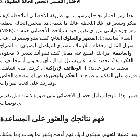
3. الاختبار النفسي (فحص الحالة العقلية)
هذا ليس اختبار نجاح أو رسوب. إنها طريقة للأخصائي لملاحظة كيف
تفكر وتشعر في تلك اللحظة. غالبًا ما يسمى هذا بفحص الحالة العقلية
(MSE)، وهو جزء قياسي من أي تقييم جيد. سيلاحظ الأخصائي خمسة
أشياء أساسية: 1.
المظهر والسلوك العام:
كيف تبدو وتتصرف (على
سبيل المثال، وقفتك، ملابسك، مستوى التواصل البصري). 2.
المزاج
والعاطفة:
مزاجك المبلغ عنه مقابل كيف تبدو أنك تشعر. 3.
محتوى
الفكر:
ماذا
تتحدث عنه (على سبيل المثال، أي مخاوف أو مخاوف أو
معتقدات غير عادية). 4.
الوظائف الإدراكية:
ذاكرتك، مدى انتباهك،
وقدرتك على التفكير بوضوح. 5.
الحكم والبصيرة:
فهمك لوضعك الخاص
وقدرتك على اتخاذ القرارات.
يضمن هذا النهج الشامل حصول الأخصائي على صورة كاملة قبل تقديم
أي توصيات.
فهم نتائجك والعثور على المساعدة
بعد عملية التقييم، سيكون لديك فهم أوضح بكثير لما يحدث وما يمكنك