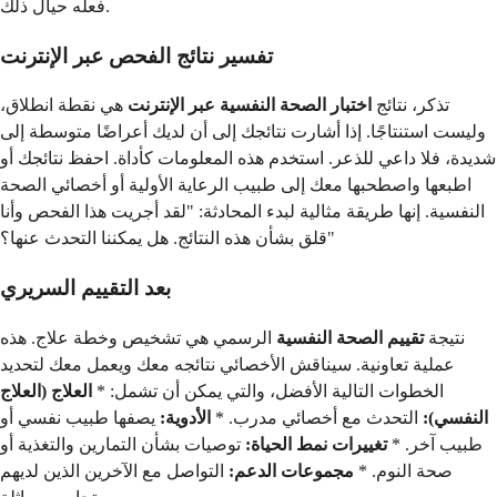
فعله حيال ذلك.
تفسير نتائج الفحص عبر الإنترنت
تذكر، نتائج
اختبار الصحة النفسية عبر الإنترنت
هي نقطة انطلاق،
وليست استنتاجًا. إذا أشارت نتائجك إلى أن لديك أعراضًا متوسطة إلى
شديدة، فلا داعي للذعر. استخدم هذه المعلومات كأداة. احفظ نتائجك أو
اطبعها واصطحبها معك إلى طبيب الرعاية الأولية أو أخصائي الصحة
النفسية. إنها طريقة مثالية لبدء المحادثة: "لقد أجريت هذا الفحص وأنا
قلق بشأن هذه النتائج. هل يمكننا التحدث عنها؟"
بعد التقييم السريري
نتيجة
تقييم الصحة النفسية
الرسمي هي تشخيص وخطة علاج. هذه
عملية تعاونية. سيناقش الأخصائي نتائجه معك ويعمل معك لتحديد
الخطوات التالية الأفضل، والتي يمكن أن تشمل: *
العلاج (العلاج
النفسي):
التحدث مع أخصائي مدرب. *
الأدوية:
يصفها طبيب نفسي أو
طبيب آخر. *
تغييرات نمط الحياة:
توصيات بشأن التمارين والتغذية أو
صحة النوم. *
مجموعات الدعم:
التواصل مع الآخرين الذين لديهم