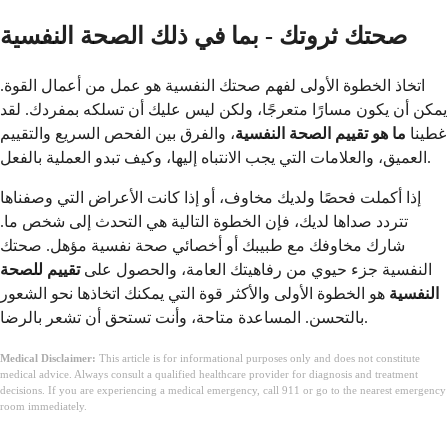
صحتك ثروتك - بما في ذلك الصحة النفسية
اتخاذ الخطوة الأولى لفهم صحتك النفسية هو عمل من أعمال القوة.
يمكن أن يكون مسارًا متعرجًا، ولكن ليس عليك أن تسلكه بمفردك. لقد
غطينا
ما هو تقييم الصحة النفسية
، والفرق بين الفحص السريع والتقييم
العميق، والعلامات التي يجب الانتباه إليها، وكيف تبدو العملية بالفعل.
إذا أكملت فحصًا ولديك مخاوف، أو إذا كانت الأعراض التي وصفناها
تتردد صداها لديك، فإن الخطوة التالية هي التحدث إلى شخص ما.
شارك مخاوفك مع طبيبك أو أخصائي صحة نفسية مؤهل. صحتك
النفسية جزء حيوي من رفاهيتك العامة، والحصول على
تقييم للصحة
النفسية
هو الخطوة الأولى والأكثر قوة التي يمكنك اتخاذها نحو الشعور
بالتحسن. المساعدة متاحة، وأنت تستحق أن تشعر بالرضا.
Medical Disclaimer:
This article is for informational purposes only and does not constitute
medical advice. Always consult a qualified healthcare provider for diagnosis and treatment
decisions. If you are experiencing a medical emergency, call 911 or go to the nearest emergency
room immediately.