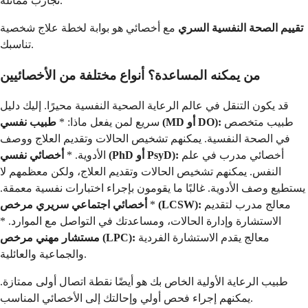
تجارب مماثلة.
تقييم الصحة النفسية السري
مع أخصائي هو بوابة لخطة علاج شخصية
تناسبك.
من يمكنه المساعدة؟ أنواع مختلفة من الأخصائيين
قد يكون التنقل في عالم الرعاية الصحية النفسية محيرًا. إليك دليل
طبيب متخصص
طبيب نفسي (MD أو DO):
سريع لمن يفعل ماذا: *
في الصحة النفسية. يمكنهم تشخيص الحالات وتقديم العلاج ووصف
أخصائي مدرب في علم
أخصائي نفسي (PhD أو PsyD):
الأدوية. *
النفس. يمكنهم تشخيص الحالات وتقديم العلاج، ولكن معظمهم لا
يستطيع وصف الأدوية. غالبًا ما يقومون بإجراء اختبارات نفسية معمقة.
معالج مدرب لتقديم
أخصائي اجتماعي سريري مرخص (LCSW):
*
الاستشارة وإدارة الحالات، ومساعدتك في التواصل مع الموارد. *
معالج يقدم الاستشارة الفردية
مستشار مهني مرخص (LPC):
والجماعية والعائلية.
طبيب الرعاية الأولية الخاص بك هو أيضًا نقطة اتصال أولى ممتازة.
يمكنهم إجراء فحص أولي وإحالتك إلى الأخصائي المناسب.