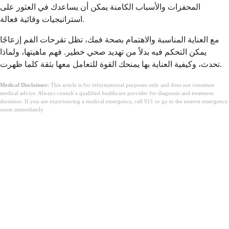
المحفزات والأسباب الكامنة يمكن أن يساعدك في العثور على
استراتيجيات وقائية فعالة.
مع العناية المناسبة والاهتمام بصحة فمك، تظل تقرحات الفم إزعاجًا
يمكن التحكم فيه بدلاً من تهديد صحي خطير. فهم ماهيتها، ولماذا
تحدث، وكيفية العناية بها يمنحك القوة للتعامل معها بثقة كلما ظهرت.
Medical Disclaimer:
This article is for informational purposes only and does not constitute
medical advice. Always consult a qualified healthcare provider for diagnosis and treatment
decisions. If you are experiencing a medical emergency, call 911 or go to the nearest emergency
room immediately.