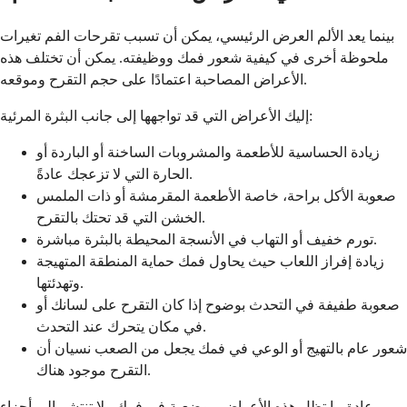
بينما يعد الألم العرض الرئيسي، يمكن أن تسبب تقرحات الفم تغيرات
ملحوظة أخرى في كيفية شعور فمك ووظيفته. يمكن أن تختلف هذه
الأعراض المصاحبة اعتمادًا على حجم التقرح وموقعه.
إليك الأعراض التي قد تواجهها إلى جانب البثرة المرئية:
زيادة الحساسية للأطعمة والمشروبات الساخنة أو الباردة أو
الحارة التي لا تزعجك عادةً.
صعوبة الأكل براحة، خاصة الأطعمة المقرمشة أو ذات الملمس
الخشن التي قد تحتك بالتقرح.
تورم خفيف أو التهاب في الأنسجة المحيطة بالبثرة مباشرة.
زيادة إفراز اللعاب حيث يحاول فمك حماية المنطقة المتهيجة
وتهدئتها.
صعوبة طفيفة في التحدث بوضوح إذا كان التقرح على لسانك أو
في مكان يتحرك عند التحدث.
شعور عام بالتهيج أو الوعي في فمك يجعل من الصعب نسيان أن
التقرح موجود هناك.
عادة ما تظل هذه الأعراض موضعية في فمك ولا تنتشر إلى أجزاء