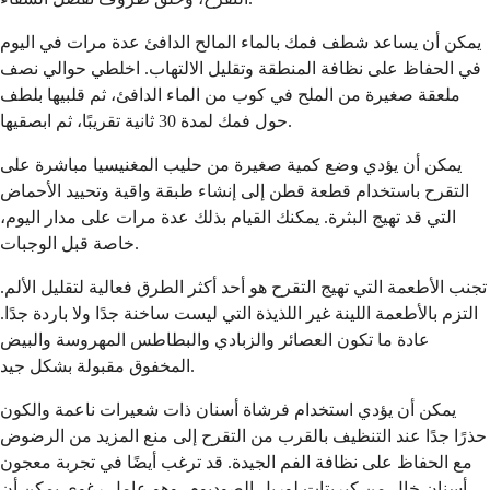
يمكن أن يساعد شطف فمك بالماء المالح الدافئ عدة مرات في اليوم
في الحفاظ على نظافة المنطقة وتقليل الالتهاب. اخلطي حوالي نصف
ملعقة صغيرة من الملح في كوب من الماء الدافئ، ثم قلبيها بلطف
حول فمك لمدة 30 ثانية تقريبًا، ثم ابصقيها.
يمكن أن يؤدي وضع كمية صغيرة من حليب المغنيسيا مباشرة على
التقرح باستخدام قطعة قطن إلى إنشاء طبقة واقية وتحييد الأحماض
التي قد تهيج البثرة. يمكنك القيام بذلك عدة مرات على مدار اليوم،
خاصة قبل الوجبات.
تجنب الأطعمة التي تهيج التقرح هو أحد أكثر الطرق فعالية لتقليل الألم.
التزم بالأطعمة اللينة غير اللذيذة التي ليست ساخنة جدًا ولا باردة جدًا.
عادة ما تكون العصائر والزبادي والبطاطس المهروسة والبيض
المخفوق مقبولة بشكل جيد.
يمكن أن يؤدي استخدام فرشاة أسنان ذات شعيرات ناعمة والكون
حذرًا جدًا عند التنظيف بالقرب من التقرح إلى منع المزيد من الرضوض
مع الحفاظ على نظافة الفم الجيدة. قد ترغب أيضًا في تجربة معجون
أسنان خالٍ من كبريتات لوريل الصوديوم، وهو عامل رغوي يمكن أن