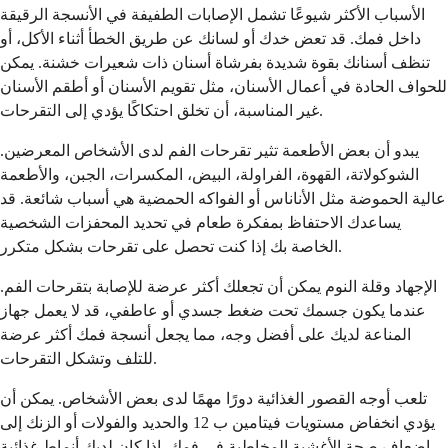
الأسباب الأكثر شيوعًا تشمل الإصابات الطفيفة في الأنسجة الرقيقة
داخل فمك. قد تعض خدك أو لسانك عن طريق الخطأ أثناء الأكل، أو
تنظف أسنانك بقوة شديدة بفرشاة أسنان ذات شعيرات خشنة. يمكن
للحواف الحادة في أعمال الأسنان، مثل تقويم الأسنان أو أطقم الأسنان
غير المناسبة، أن تخلق احتكاكًا يؤدي إلى التقرحات.
يبدو أن بعض الأطعمة تثير تقرحات الفم لدى الأشخاص المعرضين.
الشوكولاتة، القهوة، الفراولة، البيض، المكسرات، الجبن، والأطعمة
عالية الحموضة مثل الأناناس أو الفواكه الحمضية هي أسباب شائعة. قد
يساعدك الاحتفاظ بمفكرة طعام في تحديد المحفزات الشخصية
الخاصة بك إذا كنت تحصل على تقرحات بشكل متكرر.
الإجهاد وقلة النوم يمكن أن تجعلك أكثر عرضة للإصابة بتقرحات الفم.
عندما يكون جسمك تحت ضغط جسدي أو عاطفي، قد لا يعمل جهاز
المناعة لديك على أفضل وجه، مما يجعل أنسجة فمك أكثر عرضة
للتلف وتشكل التقرحات.
تلعب أوجه القصور الغذائية دورًا مهمًا لدى بعض الأشخاص. يمكن أن
يؤدي انخفاض مستويات فيتامين ب 12 والحديد والفولات أو الزنك إلى
إضعاف صحة الأغشية المخاطية في فمك. إذا كان لديك أنماط غذائية