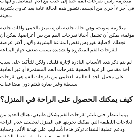
متلازمة رايتر، تقرحات الفم جنبًا إلى جنب مع آلام المفاصل والتهاب
في أجزاء أخرى من الجسم. تتطور هذه الحالة عادة بعد عدوى بكتيرية
معينة.
متلازمة سويت، وهي حالة جلدية نادرة تتميز بالحمى وآفات جلدية
مؤلمة، يمكن أن تشمل أحيانًا تقرحات الفم من بين أعراضها. يمكن أن
تجعلك الإصابة بفيروس نقص المناعة البشرية والإيدز أكثر عرضة
لتقرحات الفم المتكررة والشديدة بسبب ضعف جهاز المناعة.
لم يتم ذكر هذه الأسباب النادرة لإثارة قلقك، ولكن للتأكيد على سبب
أخذ مقدمي الرعاية الصحية لتقرحات الفم المستمرة أو غير العادية
على محمل الجد. الغالبية العظمى من تقرحات الفم هي تقرحات
بسيطة وغير ضارة تلتئم دون مضاعفات.
كيف يمكنك الحصول على الراحة في المنزل؟
بينما تنتظر حتى تلتئم تقرحات الفم بشكل طبيعي، هناك العديد من
العلاجات اللطيفة التي يمكنك تجربتها في المنزل لتخفيف عدم الراحة
ودعم عملية الشفاء. تركز هذه الأساليب على تهدئة الألم، وحماية
التقرح، وخلق ظروف تفضل الشفاء.