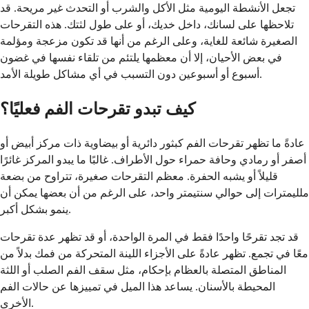
تجعل الأنشطة اليومية مثل الأكل والشرب أو التحدث غير مريحة. قد
تلاحظها على لسانك، داخل خديك، أو على طول لثتك. هذه التقرحات
الصغيرة شائعة للغاية، وعلى الرغم من أنها قد تكون مزعجة ومؤلمة
في بعض الأحيان، إلا أن معظمها يلتئم من تلقاء نفسها في غضون
أسبوع أو أسبوعين دون التسبب في أي مشاكل طويلة الأمد.
كيف تبدو تقرحات الفم فعليًا؟
عادةً ما تظهر تقرحات الفم كبثور دائرية أو بيضاوية ذات مركز أبيض أو
أصفر أو رمادي وحافة حمراء حول الأطراف. غالبًا ما يبدو المركز غائرًا
قليلاً أو يشبه الحفرة. معظم التقرحات صغيرة، تتراوح من بضعة
ملليمترات إلى حوالي سنتيمتر واحد، على الرغم من أن بعضها يمكن أن
ينمو بشكل أكبر.
قد تجد تقرحًا واحدًا فقط في المرة الواحدة، أو قد تظهر عدة تقرحات
معًا في تجمع. تظهر عادةً على الأجزاء اللينة المتحركة من فمك بدلاً من
المناطق المتصلة بالعظام بإحكام، مثل سقف الفم الصلب أو اللثة
المحيطة بالأسنان. يساعد هذا الميل في تمييزها عن حالات الفم
الأخرى.