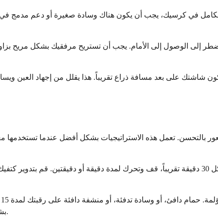
الكامل في كرسيك، يجب أن يكون هناك وسادة صغيرة أو دعم مدمج ف
 تكون شاشتك على بعد مسافة ذراع تقريباً. هذا يقلل من إجهاد العين و
 بالتحسن. تعمل هذه الاستراتيجيات بشكل أفضل عندما تستخدمها معاً وتجع
أخذ فترات راحة منتظمة هو أحد أقوى الأشياء التي يمكنك القيام بها. كل 30 دقيقة تقريباً، قف وتحر
بشكل جيد بشكل خاص للألم المزمن والخفيف الذي يتراكم بمرور الوقت.