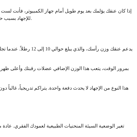
إذا كان عنقك يؤلمك بعد يوم طويل أمام جهاز الكمبيوتر، فأنت لس
للإجهاد بسبب حمل أوضاع محرجة لفترة طويلة. الخبر السار هو أن هذا النوع من الألم غالباً ما يمكن إدارته بتغييرات بسيطة في مساحة عملك وعاداتك اليومية.
يدعم عنقك وزن رأسك، 
بمرور الوقت، يتعب هذا الوزن الإضافي عضلات رقبتك وأعلى ظهرك. 
هذا النوع من الإجهاد لا يحدث دفعة واحدة. يتراكم تدريجياً، غالبا
تغير الوضعية السيئة المنحنيات الطبيعية لعمودك الفقري. عادة