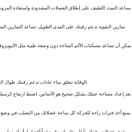
تمارين التقوية تدعم رقبتك على المدى الطويل. تساعد التمارين 
يمكن أن تساعد مسكنات الألم المتاحة دون وصفة طبية مثل الأيبوبروفين 
الوقاية تتعلق ببناء عادات تدعم رقبتك طوال اليوم. بمجرد تحسن ألمك، سيساعدك الثبات على هذه الممارسات على منع عودته. فكر في هذه كاستثمارات صغيرة لراحتك على المدى الطويل.
يعد إعداد مساحة عملك بشكل صحيح هو الأساس. اضبط ارتفاع كرسيك، ووض
يمنع أخذ فترات راحة للحركة كل ساعة عضلاتك من التصلب في وضع واحد
يقوي عضلات رقبتك وأعلى ظهرك يوفر دعماً أفضل لرأسك. تمارين 