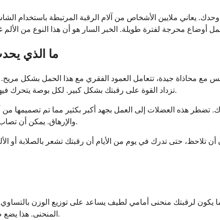
ت وحدك. يعاني ملايين الأشخاص من آلام الرقبة المرتبطة باستخدام ا
ما الذي يحدث
والذي يبلغ حوالي 10 إلى 12 رطلاً. عندما تجلس مع محاذاة جيدة، تتعامل العمود الفقري مع 
تزداد القوة على رقبتك بشكل كبير. لكل بوصة يتحرك فيها رأسك إلى الأمام، يمكن أن يزيد الضغط على رقبتك بحوالي 10 أرطال.
تضطر هذه العضلات إلى العمل بجهد أكبر بكثير مما تم تصميمها من أج
والإرهاق. يمكن أن تصاب مفاصلك والأنسجة الرخوة المحيطة بها بالتهيج بسبب الضغط المستمر.
ً دون أن تلاحظ، حتى تدرك في يوم من الأيام أن رقبتك تشعر بالصلابة أو
 ما يكون لرقبتك منحنى أمامي لطيف يساعد على توزيع الوزن بالتساوي.
المنحنى. هذا يضع ضغطاً غير متساوٍ على العظام والأقراص والعضلات والأربطة في رقبتك.