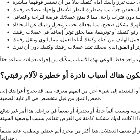
م، حيث تبرز رأسك أمام كتفيك بدلاً من أن تستقر فوقهما مباشرة
منخفض جداً، مما يضطرك للنظر للأسفل وإجهاد عضلات رقبتك
 دون فترات راحة، مما لا يمنح عضلاتك فرصة للراحة والتعافي
هرك بشكل صحيح، مما يجعلك تحدب وتحول رقبتك عن المحاذاة
 رفع كتفيك أو توترهما، مما يخلق توتراً إضافياً في عضلات رقبتك
حمل الهاتف بين أذنك وكتفك أثناء العمل، مما يلتوي ويثقل رقبتك
وتر أو القلق الذي يجعلك تشد عضلات رقبتك وكتفك دون أن تدرك
ون هناك أسباب نادرة أو خطيرة لآلام رقبتي؟
ة أو الشديدة إلى شيء آخر. من المهم معرفة متى قد تحتاج أعراضك إلى
فحص أعمق من قبل متخصص في الرعاية الصحية.
يسبب ألماً حاداً، أو تخديراً، أو ضعفاً في ذراعك. هذا أمر غير شائع
ز أو ضعف العضلات. هذا أكثر من مجرد ألم عضلي ويتطلب عادة تقييماً
احترافياً.