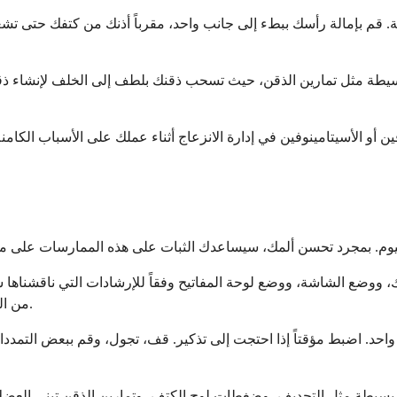
البسيطة مثل تمارين الذقن، حيث تسحب ذقنك بلطف إلى الخلف لإنشاء 
أو الأسيتامينوفين في إدارة الانزعاج أثناء عملك على الأسباب الكامنة
ع الشاشة، ووضع لوحة المفاتيح وفقاً للإرشادات التي ناقشناها سابقا
من المنزل أو تتنقل بين أماكن العمل، فخصص بضع دقائق لتحسين كل إعداد.
. اضبط مؤقتاً إذا احتجت إلى تذكير. قف، تجول، وقم ببعض التمددات 
بسيطة مثل التجديف، وضغطات لوح الكتف، وتمارين الذقن تبني العضل