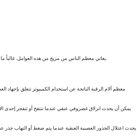
يعاني معظم الناس من مزيج من هذه العوامل. غالباً ما تكون التغييرات الصغيرة في عدة مجالات أفضل من محاولة إصلاح شيء واحد فقط. الوعي بهذه الأسباب يمكّنك من إجراء تعديلات تساعد حقاً.
معظم آلام الرقبة الناتجة عن استخدام الكمبيوتر تتعلق بإجهاد ا
يمكن أن يحدث انزلاق غضروفي عنقي عندما تنتفخ أو تنفجر إحدى الأقر
يحدث اعتلال الجذور العصبية العنقية عندما يتم ضغط أو التهاب جذر ع