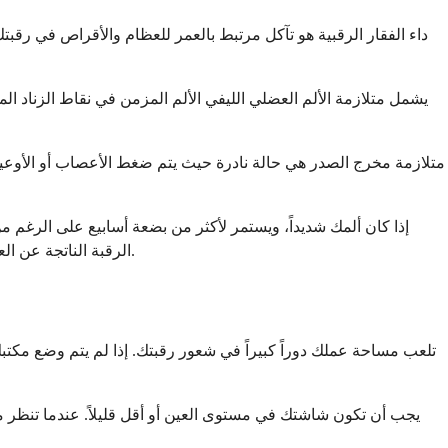
داء الفقار الرقبية هو تآكل مرتبط بالعمر للعظام والأقراص في رقبتك.
يشمل متلازمة الألم العضلي الليفي الألم المزمن في نقاط الزناد ا
متلازمة مخرج الصدر هي حالة نادرة حيث يتم ضغط الأعصاب أو الأوعية 
إذا كان ألمك شديداً، ويستمر لأكثر من بضعة أسابيع على الرغم م
الرقبة الناتجة عن العمل على الكمبيوتر بسيطة وتستجيب جيداً للتغييرات البسيطة. ولكن الاستماع إلى جسدك وطلب المساعدة عند الحاجة هو دائماً الخيار الصحيح.
تلعب مساحة عملك دوراً كبيراً في شعور رقبتك. إذا لم يتم وضع 
يجب أن تكون شاشتك في مستوى العين أو أقل قليلاً. عندما تنظر م