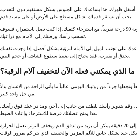
ي أسفل ظهرك. هذا يساعدك على الجلوس بشكل مستقيم دون التحدب.
يجب أن تستقر قدماك بشكل مسطح على الأرض أو على مسند قدم.
يجب أن تكون لوحة المفاتيح والفأرة قريبتين بما يكفي بحيث لا تضطر إلى الوصول إلى الأمام. يجب أن تستريح مرفقيك بشكل مريح بزاوية 90 درجة تقريباً، مع استرخاء كتفيك. إذا كنت تصل باستمرار، فسوف
تسحب رأسك ورقبتك إلى الأمام مع ذراعيك.
يساعدك على تجنب الميل إلى الأمام للرؤية بشكل أفضل. إذا وجدت نفسك
تحدق أو تقترب، فقد تحتاج إلى ضبط سطوع الشاشة أو حجم النص.
ما الذي يمكنني فعله الآن لتخفيف آلام الرقبة؟
لها جزءاً من روتينك اليومي. غالباً ما يأتي الراحة من الاتساق بدلاً
من حل واحد كبير.
ك لمدة دقيقة أو دقيقتين. قم بتدوير كتفيك، وقم بتدوير رأسك بلطف من جانب إلى آخر، ومد ذراعيك فوق رأسك.
هذا يمنح عضلاتك فرصة للاسترخاء وإعادة الضبط.
يمكن أن يؤدي تطبيق الحرارة إلى تهدئة العضلات المشدودة والمؤلمة. حمام دافئ، أو وسادة تدفئة، أو منشفة دافئة على رقبتك لمدة 15 إلى 20 دقيقة يمكن أن يزيد من تدفق الدم ويخفف التوتر. تعمل الحرارة