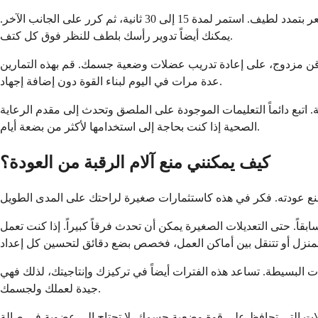
يساعد التمدد اللطيف على إطلاق العضلات المشدودة واستعادة المرونة. قم بإمالة رأسك ببطء إلى جانب واحد، مقرباً أذنك من كتفك حتى تشعر بتمدد لطيف. استمر لمدة 15 إلى 30 ثانية، ثم كرر على الجانب الآخر.
يمكنك أيضاً تدوير رأسك بلطف للنظر فوق كل كتف.
ذقن مزدوج، على إعادة تدريب عضلات وضعية جسمك. قم بهذه التمارين
عدة مرات في اليوم لبناء القوة دون إضافة إجهاد.
. اتبع دائماً التعليمات الموجودة على الملصق وتحدث إلى مقدم الرعاية
الصحية إذا كنت بحاجة إلى استخدامها لأكثر من بضعة أيام.
كيف يمكنني منع آلام الرقبة من العودة؟
ً. حتى التعديلات الصغيرة يمكن أن تحدث فرقاً كبيراً. إذا كنت تعمل
البسيطة. تساعد هذه الفترات أيضاً في تركيزك وإنتاجيتك، لذلك فهي
جيدة لعملك ولجسمك.
ات التي تحافظ على قوة وضعية جسمك. لا تحتاج إلى عضوية في صالة