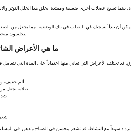
نما تصبح عضلات أخرى ضعيفة وممتدة. يخلق هذا الخلل التوتر والانزعا
ن أن تبدأ أنسجتك في التصلب في تلك الوضعية، مما يجعل من الصعب ال
يجلسون منحنين أمام الكمبيوتر لسنوات بالصلابة والألم حتى عندما لا يكونون يعملون.
ما هي الأعراض الشائع
. قد تختلف الأعراض التي تعاني منها اعتماداً على المدة التي تتعامل 
ألم خفيف، وو
صلابة تجعل من 
شد أ
شعور