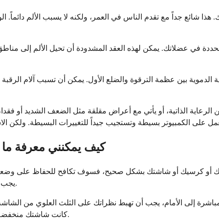
 هذا شائع جداً مع تقدم الناس في العمر، ولكنه لا يسبب الألم دائماً. 
لمحددة في عضلاتك. يمكن لهذه العقد المشدودة أن تحيل الألم إلى منا
الدموية بين عظمة الترقوة والضلع الأول. يمكن أن تسبب آلام الرقبة 
ن الرعاية الذاتية، أو يأتي مع أعراض مقلقة مثل الضعف الشديد أو فقد
كيف يمكنني معرفة ما إ
مكتبك أو كرسيك أو شاشتك بشكل صحيح، فسوف تكافح للحفاظ على وضعي
يجب أن يبدو عليه الإعداد المثالي حتى تتمكن من مقارنته بالإعداد الخاص بك.
باشرة إلى الأمام، يجب أن تهبط نظراتك على الثلث العلوي من الشاشة.
كانت شاشتك منخفضة جداً، فستنظر للأسفل طوال اليوم، مما يضع ضغطاً شديداً على رقبتك.