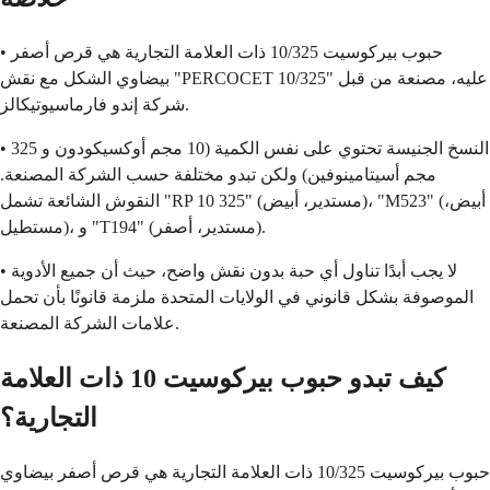
• حبوب بيركوسيت 10/325 ذات العلامة التجارية هي قرص أصفر
بيضاوي الشكل مع نقش "PERCOCET 10/325" عليه، مصنعة من قبل
شركة إندو فارماسيوتيكالز.
• النسخ الجنيسة تحتوي على نفس الكمية (10 مجم أوكسيكودون و 325
مجم أسيتامينوفين) ولكن تبدو مختلفة حسب الشركة المصنعة.
النقوش الشائعة تشمل "RP 10 325" (مستدير، أبيض)، "M523" (أبيض،
مستطيل)، و "T194" (مستدير، أصفر).
• لا يجب أبدًا تناول أي حبة بدون نقش واضح، حيث أن جميع الأدوية
الموصوفة بشكل قانوني في الولايات المتحدة ملزمة قانونًا بأن تحمل
علامات الشركة المصنعة.
كيف تبدو حبوب بيركوسيت 10 ذات العلامة
التجارية؟
حبوب بيركوسيت 10/325 ذات العلامة التجارية هي قرص أصفر بيضاوي