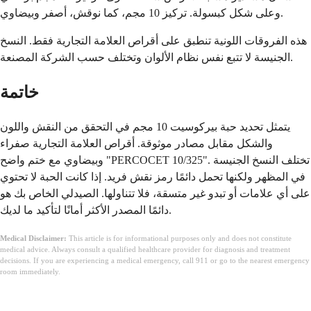
وعلى شكل كبسولة. تركيز 10 مجم، كما نوقش، أصفر وبيضاوي.
هذه الفروقات اللونية تنطبق على أقراص العلامة التجارية فقط. النسخ
الجنيسة لا تتبع نفس نظام الألوان وتختلف حسب الشركة المصنعة.
خاتمة
يتمثل تحديد حبة بيركوسيت 10 مجم في التحقق من النقش واللون
والشكل مقابل مصادر موثوقة. أقراص العلامة التجارية صفراء
وبيضاوي مع ختم واضح "PERCOCET 10/325". تختلف النسخ الجنيسة
في المظهر ولكنها تحمل دائمًا رمز نقش فريد. إذا كانت الحبة لا تحتوي
على أي علامات أو تبدو غير متسقة، فلا تتناولها. الصيدلي الخاص بك هو
دائمًا المصدر الأكثر أمانًا لتأكيد ما لديك.
Medical Disclaimer:
This article is for informational purposes only and does not constitute
medical advice. Always consult a qualified healthcare provider for diagnosis and treatment
decisions. If you are experiencing a medical emergency, call 911 or go to the nearest emergency
room immediately.