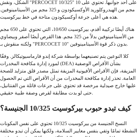
الشكل، ونقش "PERCOCET 10/325" على أحد جوانبها. تحتوي على 10
مجم من الهيدروكلوريد الأوكسيكودون و 325 مجم من الأسيتامينوفين.
هذه هي أعلى جرعة أوكسيكودون متاحة في خط بيركوسيت.
هناك أيضًا تركيبة أقدم، بيركوسيت 10/650، التي تحتوي على 650 مجم
من الأسيتامينوفين بدلاً من 325 مجم. هذا القرص أيضًا أصفر وبيضاوي
ولكنه منقوش بـ "PERCOCET 10" بدون ذكر قوة الأسيتامينوفين.
كلا النوعين يتم تصنيعهما بواسطة شركة إندو فارماسيوتيكالز. وفقًا
لمورد إدارة مكافحة المخدرات (DEA) بشأن الأقراص الوصفية
المزيفة، فإن الأقراص الأفيونية المزيفة تمثل مصدر قلق متزايد للصحة
العامة. تحذر إدارة مكافحة المخدرات من أن الأقراص التي تم الحصول
عليها خارج صيدلية مرخصة قد تحتوي على جرعات قاتلة من الفنتانيل،
حتى لو بدت مطابقة لقرص وصفة طبية حقيقي.
كيف تبدو حبوب بيركوسيت 10/325 الجنيسة؟
النسخ الجنيسة من بيركوسيت 10/325 تحتوي على نفس المكونات
النشطة تمامًا وتفي بنفس معايير السلامة، ولكنها يمكن أن تبدو مختلفة