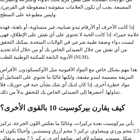
المصنعة. يجب أن تكون العلامات منقوشة (مضغوطة في القرص)،
وليس مطبوعة على السطح.
إذا كانت الأحرف أو الأرقام تبدو ضبابية، غير متساوية، أو باهتة، فهذه
علامة حمراء. إذا كانت الحبة لا تحتوي على أي نقش على الإطلاق، فهي
ليست دواء وصفة طبية شرعي في الولايات المتحدة. يمكنك التحقق
من أي نقش من خلال الصيدلي الخاص بك أو من خلال أداة تحديد
الأدوية التابعة للمكتبة الوطنية للطب (NLM).
هذا مهم بشكل خاص مع المواد الأفيونية مثل الأوكسيكودون. الأقراص
المزيفة مصممة لتبدو مقنعة، ولكنها غالبًا ما تحتوي على الفنتانيل أو
مواد خطرة أخرى. إذا كان لديك أي شك بشأن حبة في حوزتك، فلا
تتناولها. أحضرها إلى الصيدلي الخاص بك للتحقق بدلاً من ذلك.
كيف يقارن بيركوسيت 10 بالقوى الأخرى؟
يأتي بيركوسيت بعدة تركيزات، وغالبًا ما يعكس اللون الجرعة. تركيز
2.5 مجم وردي وبيضاوي. تركيز 5 مجم أزرق ومستدير، وأحيانًا يكون له
شكل مستدير مشابه لأقراص شائعة أخرى. تركيز 7.5 مجم برتقالي