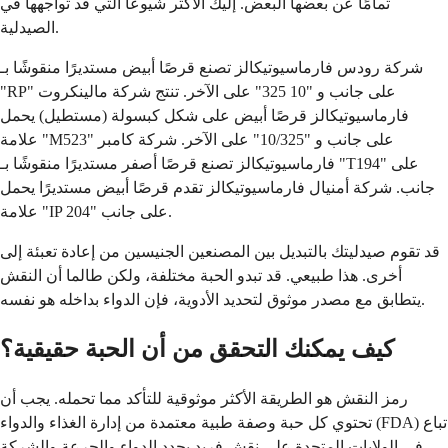
تمامًا عن بعضها البعض. إليك الأكثر شيوعًا التي قد تواجهها في
الصيدلية.
شركة رودس فارماسيوتيكالز تصنع قرصًا أبيض مستديرًا منقوشًا بـ
"RP" على جانب و "10 325" على الآخر. تنتج شركة مالينكروت
فارماسيوتيكالز قرصًا أبيض على شكل كبسولة (مستطيل) يحمل
علامة "M523" على جانب و "10/325" على الآخر. شركة كامبر
فارماسيوتيكالز تصنع قرصًا أصفر مستديرًا منقوشًا بـ "T194" على
جانب. شركة أمنيال فارماسيوتيكالز تقدم قرصًا أبيض مستديرًا يحمل
علامة "IP 204" على جانب.
قد تقوم صيدليتك بالتبديل بين المصنعين الجنيسين من إعادة تعبئة إلى
أخرى. هذا طبيعي. قد تبدو الحبة مختلفة، ولكن طالما أن النقش
يتطابق مع مصدر موثوق لتحديد الأدوية، فإن الدواء بداخله هو نفسه.
كيف يمكنك التحقق من أن الحبة حقيقية؟
رمز النقش هو الطريقة الأكثر موثوقية للتأكد مما تحمله. يجب أن
تحتوي كل حبة وصفة طبية معتمدة من إدارة الغذاء والدواء (FDA) تباع
في الولايات المتحدة على نقش فريد يحدد الدواء والجرعة والشركة