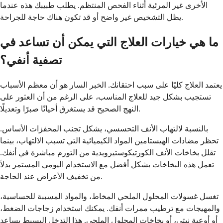
الأخرى غير المرئية أثناء الفحص المنتظم. يطلب طبيبك هذه عندما
يظل التشخيص غير واضح أو قد تكون هناك حاجة للجراحة.
ما هي خيارات العلاج التي يمكن أن تساعد في
تصفية أنفي؟
يعتمد العلاج كليًا على سبب احتقانك. الخبر السار هو أن معظم الأسباب
تستجيب بشكل جيد للعلاج المناسب، على الرغم من أن العثور على
النهج الصحيح قد يستغرق أحيانًا صبرًا وتعديلًا.
بالنسبة لالتهاب الأنف التحسسي، يشكل تجنب المحفزات الأساس.
تحظر مضادات الهيستامين المواد الكيميائية التي تسبب الالتهاب، بينما
تقلل بخاخات الأنف الكورتيكوستيرويدية من التورم مباشرة في أنفك.
تعمل هذه البخاخات بشكل أفضل مع الاستخدام اليومي المستمر بدلاً
من تخفيف الأعراض عند الحاجة.
تغسل غسولات المحلول الملحي المخاط، والمواد المسببة للحساسية،
والمهيجات مع ترطيب ممرات أنفك. يمكنك استخدام زجاجات الضغط،
أو أوعية نيتي، أو بخاخات المحلول الملحي. هذا التدخل البسيط يساعد