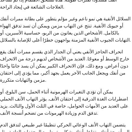
العلاجات الشائعة في إيجاد الراحة.
السلائل الأنفية هي نمو ناعم وغير مؤلم يتطور على بطانة ممرات أنفك
أو جيوبك الأنفية. تنتج عن التهاب مزمن ويمكن أن تسد تدفق الهواء
بالكامل. الأشخاص الذين يعانون من الربو، حساسية الأسبرين، أو
التهابات الجيوب الأنفية المزمنة يواجهون خطرًا أعلى للإصابة بالسلائل.
انحراف الحاجز الأنفي يعني أن الجدار الذي يقسم ممرات أنفك يقع
خارج الوسط أو معوجًا. العديد من الأشخاص لديهم درجة من الانحراف
دون أعراض. ومع ذلك، فإن الانحراف الكبير يمكن أن يسد جانبًا واحدًا
من أنفك ويجعل الجانب الآخر يعمل بجهد أكبر، مما يؤدي إلى احتقان
مزمن والتهابات متكررة.
يمكن أن تؤدي التغيرات الهرمونية أثناء الحمل، سن البلوغ، أو
اضطرابات الغدة الدرقية إلى احتقان الأنف. يؤثر التهاب الأنف الحملي
على العديد من الأمهات الحوامل، خاصة في الثلث الأول والثالث. يزيد
تدفق الدم وزيادة الهرمونات من تضخم أنسجة الأنف.
يتضمن التهاب الأنف الوعائي الحركي تنظيمًا غير طبيعي لتدفق الدم
إلى أنسجة أنفك. يتفاعل أنفك بشكل مفرط مع المحفزات العادية مثل