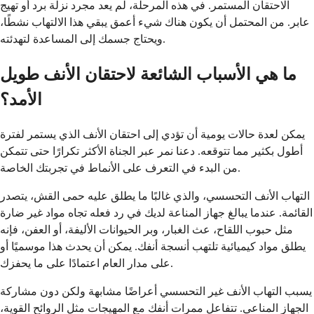
الاحتقان المستمر. في هذه المرحلة، لم يعد مجرد نزلة برد أو تهيج
عابر. من المحتمل أن يكون هناك شيء أعمق يبقي هذا الالتهاب نشطًا،
ويحتاج جسمك إلى المساعدة لتهدئته.
ما هي الأسباب الشائعة لاحتقان الأنف طويل
الأمد؟
يمكن لعدة حالات يومية أن تؤدي إلى احتقان الأنف الذي يستمر لفترة
أطول بكثير مما تتوقعه. دعنا نمر عبر الجناة الأكثر تكرارًا حتى تتمكن
من البدء في التعرف على الأنماط في تجربتك الخاصة.
التهاب الأنف التحسسي، والذي غالبًا ما يطلق عليه حمى القش، يتصدر
القائمة. عندما يبالغ جهاز المناعة لديك في رد فعله تجاه مواد غير ضارة
مثل حبوب اللقاح، عث الغبار، وبر الحيوانات الأليفة، أو العفن، فإنه
يطلق مواد كيميائية تلتهب أنسجة أنفك. يمكن أن يحدث هذا موسميًا أو
على مدار العام اعتمادًا على ما يحفزك.
يسبب التهاب الأنف غير التحسسي أعراضًا مشابهة ولكن دون مشاركة
الجهاز المناعي. تتفاعل ممرات أنفك مع المهيجات مثل الروائح القوية،