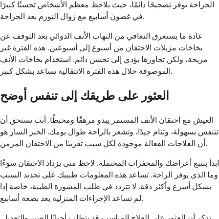
الجراحة توفر تصحيحًا دائمًا، حيث يلاحظ معظم الأشخاص تحسنًا كبيرًا
في غضون أسابيع مع زوال التورم بعد الجراحة.
عادة ما يستغرق التعافي من التهاب الأنف الدوائي بعد التوقف عن
بخاخات مزيلات الاحتقان من أسبوع إلى أسبوعين. هذه الفترة غير
مريحة، ولكن تجاوزها يؤدي إلى تحسن دائم. استخدام بخاخات الأنف
الموصوفة خلال هذه الفترة الانتقالية يساعد بشكل كبير.
العثور على طريقك إلى تنفس أوضح
العيش مع احتقان الأنف المستمر يبدو مرهقًا ومحبطًا. أنت تستحق أن
تتنفس بسهولة، وتنام جيدًا، وتشعر بالراحة طوال يومك. الخبر السار هو
أن العلاجات الفعالة موجودة لكل سبب تقريبًا من الاحتقان المزمن.
ابدأ بتتبع أعراضك والمحفزات المحتملة. لاحظ متى يزداد الاحتقان سوءًا
وما الذي يوفر الراحة. تساعد هذه المعلومات طبيبك على تحديد السبب
بشكل أسرع وأكثر دقة. لا تتردد في طلب المشورة الطبية، خاصة إذا
لم تساعد الإجراءات المنزلية بعد بضعة أسابيع.
تذكر أن العثور على العلاج المناسب قد يتطلب أحيانًا الصبر والتعديل.