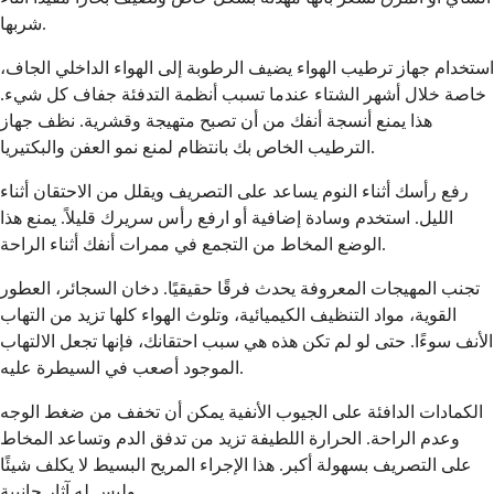
شربها.
استخدام جهاز ترطيب الهواء يضيف الرطوبة إلى الهواء الداخلي الجاف،
خاصة خلال أشهر الشتاء عندما تسبب أنظمة التدفئة جفاف كل شيء.
هذا يمنع أنسجة أنفك من أن تصبح متهيجة وقشرية. نظف جهاز
الترطيب الخاص بك بانتظام لمنع نمو العفن والبكتيريا.
رفع رأسك أثناء النوم يساعد على التصريف ويقلل من الاحتقان أثناء
الليل. استخدم وسادة إضافية أو ارفع رأس سريرك قليلاً. يمنع هذا
الوضع المخاط من التجمع في ممرات أنفك أثناء الراحة.
تجنب المهيجات المعروفة يحدث فرقًا حقيقيًا. دخان السجائر، العطور
القوية، مواد التنظيف الكيميائية، وتلوث الهواء كلها تزيد من التهاب
الأنف سوءًا. حتى لو لم تكن هذه هي سبب احتقانك، فإنها تجعل الالتهاب
الموجود أصعب في السيطرة عليه.
الكمادات الدافئة على الجيوب الأنفية يمكن أن تخفف من ضغط الوجه
وعدم الراحة. الحرارة اللطيفة تزيد من تدفق الدم وتساعد المخاط
على التصريف بسهولة أكبر. هذا الإجراء المريح البسيط لا يكلف شيئًا
وليس له آثار جانبية.