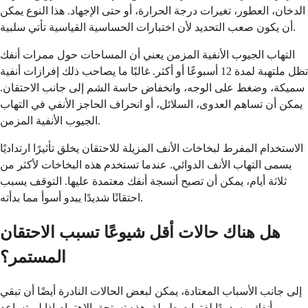
الدخان، العطور، تغيرات درجة الحرارة، أو حتى الإجهاد. هذا النوع يمكن
أن يكون صعب التحديد لأن اختبارات الحساسية القياسية تأتي سلبية.
التهاب الجيوب الأنفية المزمن يعني أن المساحات حول ممرات أنفك
تظل ملتهبة لمدة 12 أسبوعًا أو أكثر. غالبًا ما يصاحب ذلك إفرازات أنفية
سميكة، وضغط على الوجه، وانخفاض حاسة الشم إلى جانب الاحتقان.
يمكن أن تساهم العدوى، السلائل، أو انحراف الحاجز الأنفي في التهاب
الجيوب الأنفية المزمن.
الاستخدام المفرط لبخاخات الأنف المزيلة للاحتقان يخلق تأثيرًا ارتداديًا
يسمى التهاب الأنف الدوائي. عندما تستخدم هذه البخاخات لأكثر من
ثلاثة أيام، يمكن أن تصبح أنسجة أنفك معتمدة عليها. التوقف يسبب
احتقانًا شديدًا يبدو أسوأ مما بدأته.
هل هناك حالات أقل شيوعًا تسبب الاحتقان
المستمر؟
إلى جانب الأسباب المعتادة، يمكن لبعض الحالات النادرة أيضًا أن تبقي
أنفك مسدودًا لفترات طويلة. هذه تستحق الاهتمام إذا لم تساعد