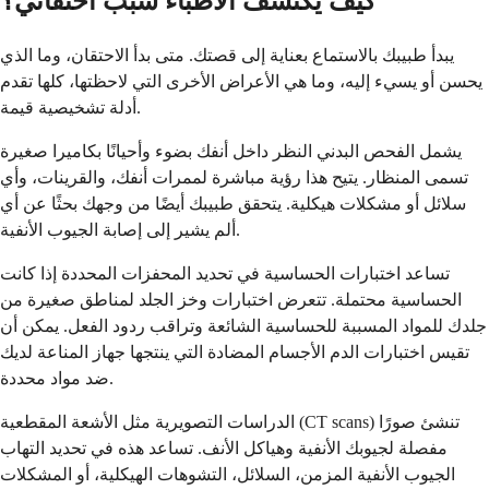
كيف يكتشف الأطباء سبب احتقاني؟
يبدأ طبيبك بالاستماع بعناية إلى قصتك. متى بدأ الاحتقان، وما الذي
يحسن أو يسيء إليه، وما هي الأعراض الأخرى التي لاحظتها، كلها تقدم
أدلة تشخيصية قيمة.
يشمل الفحص البدني النظر داخل أنفك بضوء وأحيانًا بكاميرا صغيرة
تسمى المنظار. يتيح هذا رؤية مباشرة لممرات أنفك، والقرينات، وأي
سلائل أو مشكلات هيكلية. يتحقق طبيبك أيضًا من وجهك بحثًا عن أي
ألم يشير إلى إصابة الجيوب الأنفية.
تساعد اختبارات الحساسية في تحديد المحفزات المحددة إذا كانت
الحساسية محتملة. تتعرض اختبارات وخز الجلد لمناطق صغيرة من
جلدك للمواد المسببة للحساسية الشائعة وتراقب ردود الفعل. يمكن أن
تقيس اختبارات الدم الأجسام المضادة التي ينتجها جهاز المناعة لديك
ضد مواد محددة.
الدراسات التصويرية مثل الأشعة المقطعية (CT scans) تنشئ صورًا
مفصلة لجيوبك الأنفية وهياكل الأنف. تساعد هذه في تحديد التهاب
الجيوب الأنفية المزمن، السلائل، التشوهات الهيكلية، أو المشكلات