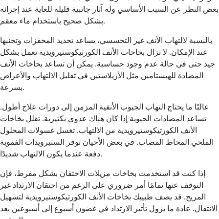
بغض النظر عن السبب الأساسي وله آثار جانبية قليلة للغاية عند إجرائه
بشكل صحيح باستخدام ماء معقم.
بالنسبة لالتهاب الأنف غير التحسسي، يساعد تحديد المحفزات وتجنبها
عند الإمكان. لا تزال بخاخات الأنف الكورتيكوستيرويدية تعمل بشكل
جيد حتى في حالة عدم وجود حساسية. يمكن أن تساعد بخاخات الأنف
المضادة للهيستامين مثل الأزيلاستين في تقليل الالتهاب والأعراض
بسرعة.
غالبًا ما يحتاج التهاب الجيوب الأنفية المزمن إلى دورات علاج أطول.
تساعد المضادات الحيوية إذا كان هناك عدوى بكتيرية. تقلل بخاخات
الأنف الكورتيكوستيرويدية من الالتهاب. تغسل غسولات المحلول
الملحي المخاط المصاب. في بعض الأحيان توفر الستيرويدات الفموية
دفعة عندما يكون الالتهاب شديدًا.
إذا كنت قد استخدمت بخاخات مزيلات الاحتقان بشكل مفرط، فإن
التوقف عنها تمامًا أمر ضروري على الرغم من احتقان الارتداد غير
المريح. قد يصف طبيبك بخاخات الأنف الكورتيكوستيرويدية لتسهيل
الانتقال. عادة ما يزول تأثير الارتداد في غضون أسبوع إلى أسبوعين بعد