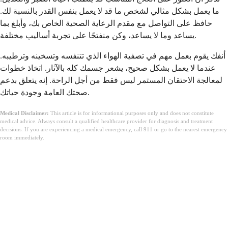
ما يعمل بشكل مثالي لشخص ما قد لا يعمل بنفس القدر بالنسبة لك.
حافظ على التواصل مع مقدم الرعاية الصحية الخاص بك، وأبلغ بما
يساعد وما لا يساعد، وكن منفتحًا على تجربة أساليب مختلفة.
أنفك يقوم بعمل مهم في تصفية الهواء الذي تتنفسه وتسخينه وترطيبه.
عندما لا يعمل بشكل صحيح، يشعر جسمك كله بالآثار. اتخاذ خطوات
لمعالجة الاحتقان المستمر ليس فقط من أجل الراحة. إنه يتعلق بدعم
صحتك العامة وجودة حياتك.
Medical Disclaimer:
This article is for informational purposes only and does not constitute
medical advice. Always consult a qualified healthcare provider for diagnosis and treatment
decisions. If you are experiencing a medical emergency, call 911 or go to the nearest emergency
room immediately.