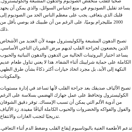
صحيًا للقلب منخفض الصوديوم والدهون المشبعة والكوليسترول.
يساعد تقليل الصوديوم في منع احتباس السوائل، والذي يمكن أن يجهد
قلبك الذي يتعافى. يجب على معظم الناس الحد من الصوديوم إلى
2000 ملليجرام يوميًا، على الرغم من أن طبيبك قد يوصي بأقل من
ذلك.
تصبح الدهون المشبعة والكوليسترول مهمة لأن العديد من الأشخاص
الذين يخضعون لجراحة القلب لديهم مرض الشريان التاجي الأساسي.
يساعد اختيار البروتينات الخالية من الدهون والدهون النباتية والحبوب
الكاملة على حماية شرايينك أثناء الشفاء. هذا لا يعني تناول طعام عديم
النكهة إلى الأبد، بل مجرد اتخاذ خيارات أكثر ذكاءً بشأن طرق الطهي
والمكونات.
تصبح الألياف صديقك بعد جراحة القلب لأنها تساعد في إدارة مستويات
الكوليسترول وتحافظ على عمل جهازك الهضمي بسلاسة على الرغم
من أدوية الألم التي يمكن أن تسبب الإمساك. توفر دقيق الشوفان
والفول والفواكه والخضروات والحبوب الكاملة أليافًا مفيدة. زد الألياف
تدريجيًا لتجنب الغازات والانتفاخ.
تدعم الأطعمة الغنية بالبوتاسيوم إيقاع القلب وضغط الدم أثناء التعافي.