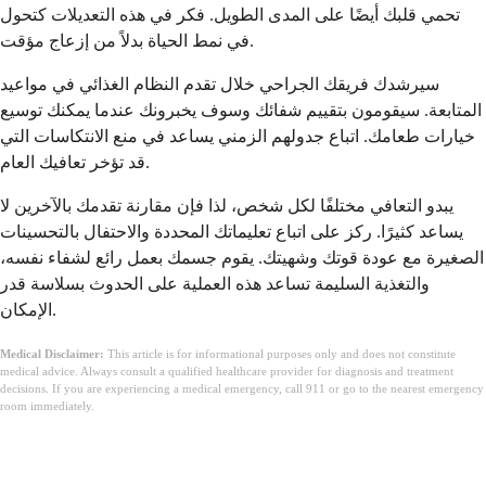
تحمي قلبك أيضًا على المدى الطويل. فكر في هذه التعديلات كتحول
في نمط الحياة بدلاً من إزعاج مؤقت.
سيرشدك فريقك الجراحي خلال تقدم النظام الغذائي في مواعيد
المتابعة. سيقومون بتقييم شفائك وسوف يخبرونك عندما يمكنك توسيع
خيارات طعامك. اتباع جدولهم الزمني يساعد في منع الانتكاسات التي
قد تؤخر تعافيك العام.
يبدو التعافي مختلفًا لكل شخص، لذا فإن مقارنة تقدمك بالآخرين لا
يساعد كثيرًا. ركز على اتباع تعليماتك المحددة والاحتفال بالتحسينات
الصغيرة مع عودة قوتك وشهيتك. يقوم جسمك بعمل رائع لشفاء نفسه،
والتغذية السليمة تساعد هذه العملية على الحدوث بسلاسة قدر
الإمكان.
Medical Disclaimer:
This article is for informational purposes only and does not constitute
medical advice. Always consult a qualified healthcare provider for diagnosis and treatment
decisions. If you are experiencing a medical emergency, call 911 or go to the nearest emergency
room immediately.