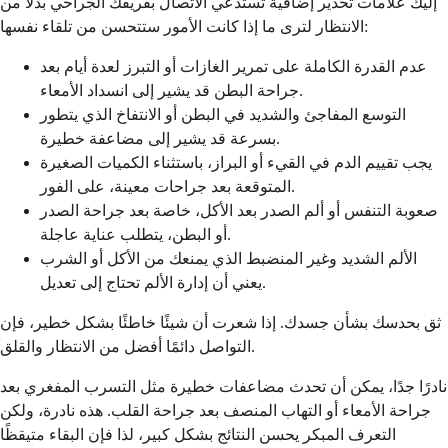
إليك علامات تحذير إضافية تستدعي الاتصال بفريقك الجراحي بدلاً من
الانتظار لترى ما إذا كانت الأمور ستتحسن من تلقاء نفسها:
عدم القدرة الكاملة على تمرير الغازات أو التبرز لعدة أيام بعد
جراحة البطن قد يشير إلى انسداد الأمعاء.
التوسع المفاجئ والشديد في البطن أو الانتفاخ الذي يتطور
بسرعة قد يشير إلى مضاعفة خطيرة.
يجب تقييم الدم في القيء أو البراز، باستثناء الكميات الصغيرة
المتوقعة بعد جراحات معينة، على الفور.
صعوبة التنفس أو ألم الصدر بعد الأكل، خاصة بعد جراحة الصدر
أو البطن، يتطلب عناية عاجلة.
الألم الشديد وغير المنضبط الذي يمنعك من الأكل أو الشرب
يعني أن إدارة الألم تحتاج إلى تعديل.
ثق بحدسك بشأن جسدك. إذا شعرت أن شيئًا خاطئًا بشكل خطير، فإن
التواصل دائمًا أفضل من الانتظار والقلق.
نادرًا جدًا، يمكن أن تحدث مضاعفات خطيرة مثل التسرب المفغري بعد
جراحة الأمعاء أو التهاب المنصف بعد جراحة القلب. هذه نادرة، ولكن
التعرف المبكر يحسن النتائج بشكل كبير، لذا فإن البقاء متيقظًا