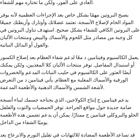
العادي على الفور، ولكن ما تختاره مهم للشفاء.
يصبح البروتين مهمًا بشكل خاص بعد الإجراءات العظمية لأنه يوفر
المواد الخام لإصلاح الأنسجة. تعتمد عضلاتك وأوتارك وأربطتك جميعًا
على البروتين الكافي للشفاء بشكل صحيح. استهدف تناول البروتين في
كل وجبة من مصادر مثل اللحوم والأسماك والبيض ومنتجات الألبان
والفول أو البدائل النباتية.
يعمل الكالسيوم وفيتامين د معًا لدعم شفاء العظام بعد إصلاح الكسور
أو استبدال المفاصل. توفر منتجات الألبان كلا المغذيين، ولكن يمكنك
أيضًا العثور على الكالسيوم في حليب النباتات المدعم والخضروات
الورقية والأسماك المعلبة مع العظام. يأتي فيتامين د من التعرض
لأشعة الشمس والأسماك الدهنية والأطعمة المدعمة.
يدعم فيتامين ج إنتاج الكولاجين، الذي يحتاجه جسمك لبناء أنسجة
ضامة جديدة حول مواقع الجراحة. توفر الحمضيات والتوت والفلفل
الحلو والبروكلي فيتامين ج ممتازًا. يمكن أن يدعم تضمين هذه الأطعمة
يوميًا الشفاء من الداخل.
قد تساعد الأطعمة المضادة للالتهابات في تقليل التورم والانزعاج بعد