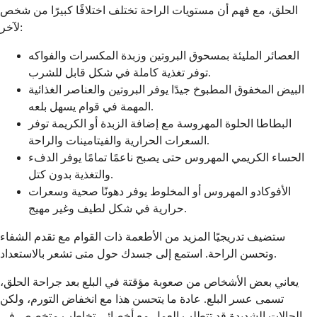
الحلق، مع فهم أن مستويات الراحة تختلف اختلافًا كبيرًا من شخص
لآخر:
العصائر المليئة بمسحوق البروتين وزبدة المكسرات والفواكه
توفر تغذية كاملة في شكل قابل للشرب.
البيض المخفوق المطبوخ جيدًا يوفر البروتين والعناصر الغذائية
المهمة في قوام يسهل بلعه.
البطاطا الحلوة المهروسة مع إضافة الزبدة أو الكريمة توفر
السعرات الحرارية والفيتامينات والراحة.
الحساء الكريمي المهروس حتى يصبح ناعمًا تمامًا يوفر الدفء
والتغذية بدون كتل.
الأفوكادو المهروس أو المخلوط يوفر دهونًا صحية وسعرات
حرارية في شكل لطيف وغير مهيج.
ستضيف تدريجيًا المزيد من الأطعمة ذات القوام مع تقدم الشفاء
وتحسن الراحة. استمع إلى جسدك حول متى تشعر بالاستعداد.
يعاني بعض الأشخاص من صعوبة مؤقتة في البلع بعد جراحة الحلق،
تسمى عسر البلع. عادة ما يتحسن هذا مع انخفاض التورم، ولكن
الحالات الشديدة قد تتطلب العمل مع أخصائي تخاطب متخصص في