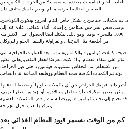
العادية. اختر فيتامينات متعددة أساسية بدلاً من الجرعات الكبيرة من
العناصر الغذائية الفردية ما لم يوصي طبيبك بخلاف ذلك.
تدعم مكملات فيتامين ج بشكل خاص التئام الجروح وتكوين الكولاجين.
يوصي بعض الجراحين بفيتامين ج إضافي أثناء التعافي، عادة 500 إلى
1000 ملليجرام يوميًا. ومع ذلك، يمكنك أيضًا الحصول على الكثير منه
من أطعمة مثل البرتقال والفراولة والفلفل الحلو والبروكلي.
تصبح مكملات فيتامين د والكالسيوم مهمة بعد العمليات الجراحية التي
تؤثر على شفاء العظام أو إذا كنت معرضًا لخطر النقص. يعاني الكثير
من الأشخاص من انخفاض مستويات فيتامين د حتى قبل الجراحة،
وتدعم الكميات الكافية صحة العظام ووظيفة المناعة أثناء التعافي.
أخبر دائمًا فريقك الجراحي عن أي مكملات تتناولها أو تخطط للبدء بها.
يمكن لبعض المكملات أن تتداخل مع الأدوية أو تزيد من خطر النزيف.
قد تحتاج إلى تجنب فيتامين هـ وزيت السمك وبعض المكملات العشبية
أو توقيتها بعناية حول الجراحة.
كم من الوقت تستمر قيود النظام الغذائي بعد