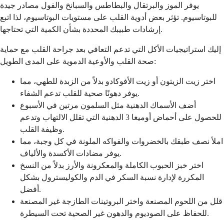
يوفر الموز والبرتقال والبطاطس والسبانخ والفول مصادر جيدة
للبوتاسيوم. تؤثر بعض أدوية القلب على مستويات البوتاسيوم، لذا اتبع
إرشادات طبيبك المحددة بشأن الكمية التي تحتاجها.
إليك استراتيجيات الأكل التي تدعم التعافي بعد جراحة القلب مع حماية
صحة القلب والأوعية الدموية على المدى الطويل:
اختر زيت الزيتون أو زيت الأفوكادو بدلاً من الزبدة للطهي، مما
يوفر دهونًا صحية للقلب تدعم الشفاء.
أضف الأسماك الدهنية مثل السلمون مرتين في الأسبوع
للحصول على أحماض أوميغا 3 الدهنية التي تقلل الالتهاب وتدعم
وظيفة القلب.
املأ نصف طبقك بالخضروات والفواكه الملونة في كل وجبة، مما
يوفر مضادات الأكسدة والألياف.
اختر خبز الحبوب الكاملة والمعكرونة والأرز بدلاً من النسخ
المكررة لإدارة نسبة السكر في الدم والكوليسترول بشكل
أفضل.
قلل من اللحوم المصنعة واختر البروتينات الطازجة غير المصنعة
للحفاظ على الصوديوم والدهون غير الصحية تحت السيطرة.