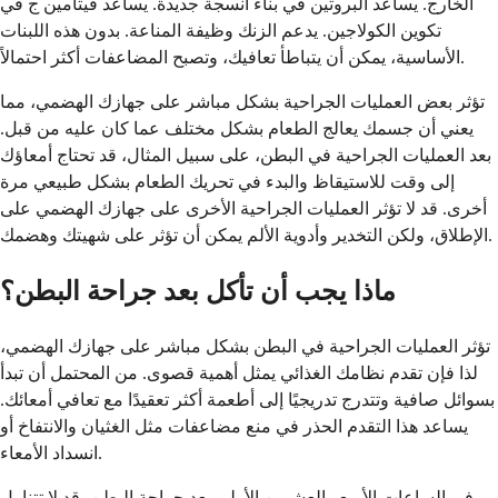
الخارج. يساعد البروتين في بناء أنسجة جديدة. يساعد فيتامين ج في
تكوين الكولاجين. يدعم الزنك وظيفة المناعة. بدون هذه اللبنات
الأساسية، يمكن أن يتباطأ تعافيك، وتصبح المضاعفات أكثر احتمالاً.
تؤثر بعض العمليات الجراحية بشكل مباشر على جهازك الهضمي، مما
يعني أن جسمك يعالج الطعام بشكل مختلف عما كان عليه من قبل.
بعد العمليات الجراحية في البطن، على سبيل المثال، قد تحتاج أمعاؤك
إلى وقت للاستيقاظ والبدء في تحريك الطعام بشكل طبيعي مرة
أخرى. قد لا تؤثر العمليات الجراحية الأخرى على جهازك الهضمي على
الإطلاق، ولكن التخدير وأدوية الألم يمكن أن تؤثر على شهيتك وهضمك.
ماذا يجب أن تأكل بعد جراحة البطن؟
تؤثر العمليات الجراحية في البطن بشكل مباشر على جهازك الهضمي،
لذا فإن تقدم نظامك الغذائي يمثل أهمية قصوى. من المحتمل أن تبدأ
بسوائل صافية وتتدرج تدريجيًا إلى أطعمة أكثر تعقيدًا مع تعافي أمعائك.
يساعد هذا التقدم الحذر في منع مضاعفات مثل الغثيان والانتفاخ أو
انسداد الأمعاء.
في الساعات الأربع والعشرين الأولى بعد جراحة البطن، قد لا تتناول