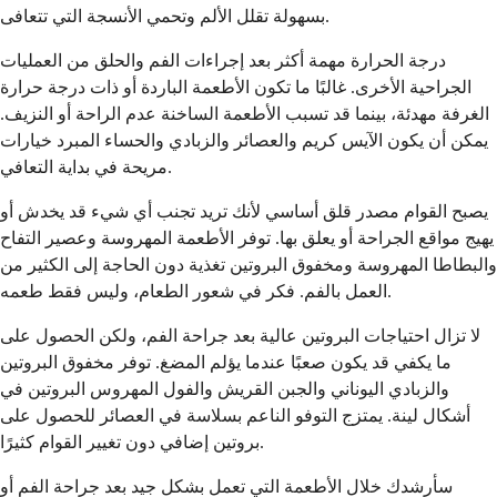
بسهولة تقلل الألم وتحمي الأنسجة التي تتعافى.
درجة الحرارة مهمة أكثر بعد إجراءات الفم والحلق من العمليات
الجراحية الأخرى. غالبًا ما تكون الأطعمة الباردة أو ذات درجة حرارة
الغرفة مهدئة، بينما قد تسبب الأطعمة الساخنة عدم الراحة أو النزيف.
يمكن أن يكون الآيس كريم والعصائر والزبادي والحساء المبرد خيارات
مريحة في بداية التعافي.
يصبح القوام مصدر قلق أساسي لأنك تريد تجنب أي شيء قد يخدش أو
يهيج مواقع الجراحة أو يعلق بها. توفر الأطعمة المهروسة وعصير التفاح
والبطاطا المهروسة ومخفوق البروتين تغذية دون الحاجة إلى الكثير من
العمل بالفم. فكر في شعور الطعام، وليس فقط طعمه.
لا تزال احتياجات البروتين عالية بعد جراحة الفم، ولكن الحصول على
ما يكفي قد يكون صعبًا عندما يؤلم المضغ. توفر مخفوق البروتين
والزبادي اليوناني والجبن القريش والفول المهروس البروتين في
أشكال لينة. يمتزج التوفو الناعم بسلاسة في العصائر للحصول على
بروتين إضافي دون تغيير القوام كثيرًا.
سأرشدك خلال الأطعمة التي تعمل بشكل جيد بعد جراحة الفم أو