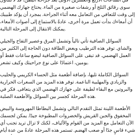
سوى رقائق الثلج أو رشفات صغيرة من الماء. يحتاج جهازك الهضمي
إلى وقت للتعافي من التعامل معه أثناء الجراحة. بمجرد أن يؤكد طبيبك
أن أمعاءك بدأت تعمل مرة أخرى، عادةً بالاستماع إلى أصوات الأمعاء،
يمكنك الانتقال إلى المرحلة التالية.
السوائل الصافية تأتي تالياً وتشمل المرق وعصير التفاح والجيلي
والشاي. توفر هذه الترطيب وبعض الطاقة دون الحاجة إلى الكثير من
العمل الهضمي. قد تبقى على السوائل الصافية لبضع ساعات فقط أو
يومين، اعتمادًا على نوع جراحيتك وكيف تشعر.
السوائل الكاملة تليها، بإضافة أطعمة مثل الحساء الكريمي والحليب
والزبادي والمهلبية الناعمة. توفر هذه المزيد من السعرات الحرارية
والبروتين مع البقاء لطيفة على جهازك الهضمي الذي يتعافى. فكر في
هذه المرحلة كجسر بين السوائل والأطعمة الصلبة.
الأطعمة اللينة تمثل التقدم التالي وتشمل البطاطا المهروسة والبيض
المخفوق والجبن القريش والخضروات المطبوخة جيدًا. يمكن لجسمك
الآن التعامل مع المزيد من القوام والألياف، لكنك لا تزال تريد تجنب أي
شيء قاسٍ جدًا أو صعب الهضم. تستمر هذه المرحلة عادةً من عدة أيام