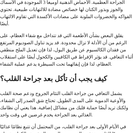
الجراحة العظمية. الأحماض الدهنية أوميغا 3 الموجودة في الأسماك
والجوز وبذور الكتان لها خصائص مضادة للالتهابات طبيعية. تحتوي
الفواكه والخضروات الملونة على مضادات الأكسدة التي تقاوم الالتهاب
أيضًا.
يقلق البعض بشأن الأطعمة التي قد تتداخل مع شفاء العظام، على
الرغم من أن الأدلة لا تزال محدودة. قد يزيد تناول الصوديوم المرتفع
من فقدان الكالسيوم عن طريق البول، لذا فإن تعديل الملح منطقي
أثناء التعافي. قد يؤثر الإفراط في الكافيين والكحول أيضًا على استقلاب
العظام، لذا فإن إبقائهما تحت السيطرة يدعم عملية الشفاء.
كيف يجب أن تأكل بعد جراحة القلب؟
يشمل التعافي من جراحة القلب التئام الجروح ودعم صحة القلب
والأوعية الدموية على المدى الطويل. تحتاج شق الصدر إلى الشفاء،
ولكنك تريد أيضًا حماية قلبك من مشاكل إضافية. هذا يعني أن نظامك
الغذائي بعد الجراحة يخدم غرضين في وقت واحد.
في الأيام الأولى بعد جراحة القلب، من المحتمل أن تتبع نظامًا غذائيًا