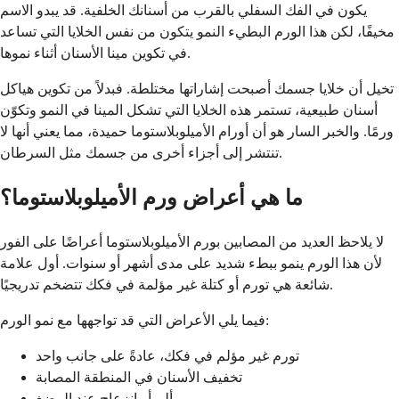
يكون في الفك السفلي بالقرب من أسنانك الخلفية. قد يبدو الاسم
مخيفًا، لكن هذا الورم البطيء النمو يتكون من نفس الخلايا التي تساعد
في تكوين مينا الأسنان أثناء نموها.
تخيل أن خلايا جسمك أصبحت إشاراتها مختلطة. فبدلاً من تكوين هياكل
أسنان طبيعية، تستمر هذه الخلايا التي تشكل المينا في النمو وتكوّن
ورمًا. والخبر السار هو أن أورام الأميلوبلاستوما حميدة، مما يعني أنها لا
تنتشر إلى أجزاء أخرى من جسمك مثل السرطان.
ما هي أعراض ورم الأميلوبلاستوما؟
لا يلاحظ العديد من المصابين بورم الأميلوبلاستوما أعراضًا على الفور
لأن هذا الورم ينمو ببطء شديد على مدى أشهر أو سنوات. أول علامة
شائعة هي تورم أو كتلة غير مؤلمة في فكك تتضخم تدريجيًا.
فيما يلي الأعراض التي قد تواجهها مع نمو الورم:
تورم غير مؤلم في فكك، عادةً على جانب واحد
تخفيف الأسنان في المنطقة المصابة
ألم أو انزعاج عند المضغ