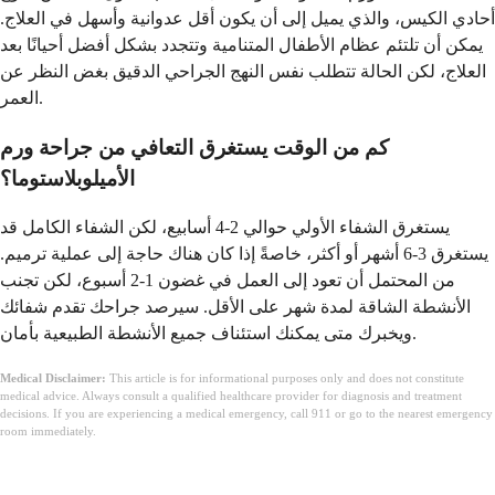
أحادي الكيس، والذي يميل إلى أن يكون أقل عدوانية وأسهل في العلاج.
يمكن أن تلتئم عظام الأطفال المتنامية وتتجدد بشكل أفضل أحيانًا بعد
العلاج، لكن الحالة تتطلب نفس النهج الجراحي الدقيق بغض النظر عن
العمر.
كم من الوقت يستغرق التعافي من جراحة ورم
الأميلوبلاستوما؟
يستغرق الشفاء الأولي حوالي 2-4 أسابيع، لكن الشفاء الكامل قد
يستغرق 3-6 أشهر أو أكثر، خاصةً إذا كان هناك حاجة إلى عملية ترميم.
من المحتمل أن تعود إلى العمل في غضون 1-2 أسبوع، لكن تجنب
الأنشطة الشاقة لمدة شهر على الأقل. سيرصد جراحك تقدم شفائك
ويخبرك متى يمكنك استئناف جميع الأنشطة الطبيعية بأمان.
Medical Disclaimer:
This article is for informational purposes only and does not constitute
medical advice. Always consult a qualified healthcare provider for diagnosis and treatment
decisions. If you are experiencing a medical emergency, call 911 or go to the nearest emergency
room immediately.