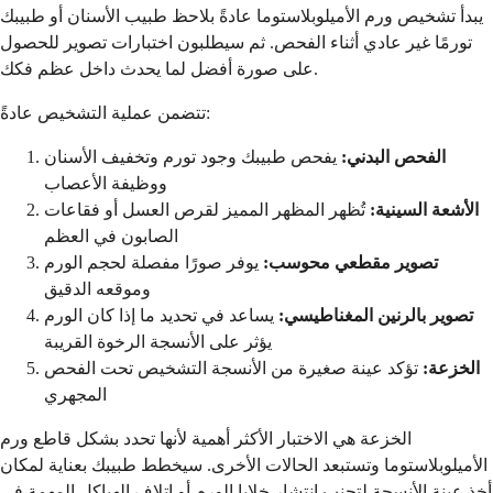
يبدأ تشخيص ورم الأميلوبلاستوما عادةً بلاحظ طبيب الأسنان أو طبيبك
تورمًا غير عادي أثناء الفحص. ثم سيطلبون اختبارات تصوير للحصول
على صورة أفضل لما يحدث داخل عظم فكك.
تتضمن عملية التشخيص عادةً:
الفحص البدني:
يفحص طبيبك وجود تورم وتخفيف الأسنان
ووظيفة الأعصاب
الأشعة السينية:
تُظهر المظهر المميز لقرص العسل أو فقاعات
الصابون في العظم
تصوير مقطعي محوسب:
يوفر صورًا مفصلة لحجم الورم
وموقعه الدقيق
تصوير بالرنين المغناطيسي:
يساعد في تحديد ما إذا كان الورم
يؤثر على الأنسجة الرخوة القريبة
الخزعة:
تؤكد عينة صغيرة من الأنسجة التشخيص تحت الفحص
المجهري
الخزعة هي الاختبار الأكثر أهمية لأنها تحدد بشكل قاطع ورم
الأميلوبلاستوما وتستبعد الحالات الأخرى. سيخطط طبيبك بعناية لمكان
أخذ عينة الأنسجة لتجنب انتشار خلايا الورم أو إتلاف الهياكل المهمة في