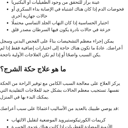
عينة براز للتحقق من وجود الطفيليات أو البكتيريا
فحوصات الدم إذا كان هناك اشتباه في الإصابة بداء السكري أو
حالات جهازية أخرى
اختبار الحساسية إذا كان التهاب الجلد التماسي محتملًا
خزعة في حالات نادرة يكون فيها السرطان مصدر قلق
يمكن إجراء معظم التشخيصات بناءً على الفحص البدني وسجل
أعراضك. عادةً ما تكون هناك حاجة إلى اختبارات إضافية فقط إذا لم
يكن السبب واضحًا أو إذا لم تكن العلاجات الأولية ناجحة.
ما هو علاج حكة الشرج؟
يركز العلاج على معالجة السبب الكامن مع توفير الراحة من الحكة
نفسها. تستجيب معظم الحالات بشكل جيد للعلاجات التقليدية التي
يمكنك البدء بها في المنزل.
قد يوصي طبيبك بالعديد من الأساليب اعتمادًا على سبب أعراضك:
كريمات الكورتيكوستيرويد الموضعية لتقليل الالتهاب
الأدوية المضادة للفطريات إذا كانت هناك عدوى الخميرة