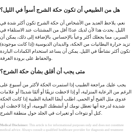
هل من الطبيعي أن تكون حكة الشرج أسوأ في الليل؟
نعم، يلاحظ العديد من الأشخاص أن حكة الشرج تكون أكثر شدة في
الليل. يحدث هذا لأن لديك عددًا أقل من المشتتات عند الاستلقاء في
السرير، مما يجعلك أكثر وعياً بالإحساس. بالإضافة إلى ذلك، يمكن أن
تزيد حرارة البطانيات من الحكة، والديدان الدبوسية (إذا كانت موجودة)
تكون أكثر نشاطًا في الليل. يمكن أن يساعد استخدام الكمادات الباردة
والحفاظ على برودة الغرفة.
متى يجب أن أقلق بشأن حكة الشرج؟
يجب عليك مراجعة الطبيب إذا استمرت الحكة لأكثر من أسبوع على
الرغم من الرعاية المنزلية، أو إذا لاحظت نزيفًا أو ألمًا شديدًا أو علامات
عدوى مثل القيح أو الحمى. اطلب أيضًا العناية الطبية إذا كانت الحكة
شديدة لدرجة أنها تعطل نومك أو أنشطتك اليومية، أو إذا لاحظت أي
كتل أو نتوءات أو تغيرات في الجلد حول منطقة الشرج.
Medical Disclaimer:
This article is for informational purposes only and does not constitute
medical advice. Always consult a qualified healthcare provider for diagnosis and treatment