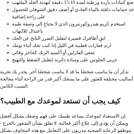
ضع كمادات باردة ورطبة لمدة 10-15 دقيقة لتهدئة الجلد الملتهب
خذ حمامات دافئة بالماء العادي أو أضف دقيق الشوفان للحصول
على راحة إضافية
استخدم كريم هيدروكورتيزون الذي لا يحتاج إلى وصفة طبية
باعتدال للالتهاب
ابقِ أظافرك قصيرة لتقليل الضرر الناتج عن الحك
ارتدِ قفازات قطنية في الليل إذا كنت تحك أثناء نومك
ضعي الفازلين أو أكسيد الزنك كحاجز وقائي
جربي الجلوس على وسادة دائرية لتقليل الضغط والتهيج
تذكر أن ما يناسب شخصًا ما قد لا يناسب شخصًا آخر. يجدر بك تجربة
أساليب مختلفة للعثور على ما يمنحك أكبر قدر من الراحة أثناء معالجة
السبب الكامن.
كيف يجب أن تستعد لموعدك مع الطبيب؟
إن الاستعداد لموعدك يساعد طبيبك على فهم وضعك بشكل أفضل
ويمكن أن يؤدي إلى علاج أكثر فعالية. لا تقلق بشأن الشعور بالحرج -
موظفو الرعاية الصحية مدربون على التعامل مع هذه المخاوف بشكل