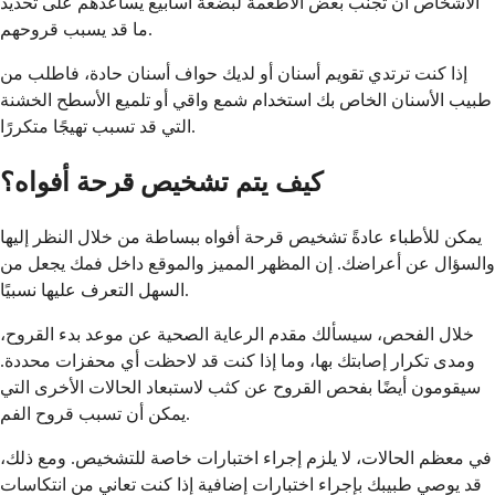
الأشخاص أن تجنب بعض الأطعمة لبضعة أسابيع يساعدهم على تحديد
ما قد يسبب قروحهم.
إذا كنت ترتدي تقويم أسنان أو لديك حواف أسنان حادة، فاطلب من
طبيب الأسنان الخاص بك استخدام شمع واقي أو تلميع الأسطح الخشنة
التي قد تسبب تهيجًا متكررًا.
كيف يتم تشخيص قرحة أفواه؟
يمكن للأطباء عادةً تشخيص قرحة أفواه ببساطة من خلال النظر إليها
والسؤال عن أعراضك. إن المظهر المميز والموقع داخل فمك يجعل من
السهل التعرف عليها نسبيًا.
خلال الفحص، سيسألك مقدم الرعاية الصحية عن موعد بدء القروح،
ومدى تكرار إصابتك بها، وما إذا كنت قد لاحظت أي محفزات محددة.
سيقومون أيضًا بفحص القروح عن كثب لاستبعاد الحالات الأخرى التي
يمكن أن تسبب قروح الفم.
في معظم الحالات، لا يلزم إجراء اختبارات خاصة للتشخيص. ومع ذلك،
قد يوصي طبيبك بإجراء اختبارات إضافية إذا كنت تعاني من انتكاسات