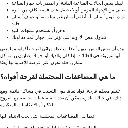
لديك بعض الحالات المناعية الذاتية أو اضطرابات جهاز المناعة
تعاني من الإجهاد المزمن أو لا تحصل على قسط كافٍ من النوم
لديك تقويم أسنان، أو أطقم أسنان غير مناسبة، أو حواف أسنان
حادة
تدخن أو تستخدم منتجات التبغ
تتناول بعض الأدوية التي تؤثر على جهاز المناعة لديك
يبدو أن بعض الناس لديهم أيضًا استعداد وراثي لقرحة أفواه، مما يعني
أنها موروثة في العائلات. إذا كان والديك أو إخوتك يصابون بها بشكل
متكرر، فقد تكون أكثر عرضة للإصابة بها أيضًا.
ما هي المضاعفات المحتملة لقرحة أفواه؟
تلتئم معظم قرحة أفواه تمامًا دون التسبب في مشاكل دائمة. ومع
ذلك، في حالات نادرة، يمكن أن تحدث مضاعفات، خاصة مع القروح
الأكبر أو الانتكاسات المتكررة.
فيما يلي المضاعفات المحتملة التي يجب الانتباه إليها:
التهابات بكتيرية ثانوية إذا أصبحت القرحة ملوثة