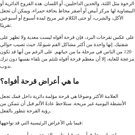
الرخوة مثل اللثة، والخدين الداخليين، أو اللسان. هذه القروح الدائرية أو
البيضاوية لها مركز أبيض أو أصفر محاط بحافة حمراء، ويمكن أن تجعل
الأكل، والشرب، أو حتى الكلام غير مريح لمدة أسبوع أو أسبوعين
تقريبًا.
على عكس تقرحات البرد، فإن قرحة أفواه ليست معدية ولا تظهر على
شفتيك. إنها واحدة من أكثر مشاكل الفم شيوعًا، حيث تصيب حوالي
20٪ من الناس في مرحلة ما من حياتهم. على الرغم من أنها قد تكون
مزعجة للغاية، إلا أن معظم قرحة أفواه تلتئم من تلقاء نفسها دون ترك
ندوب.
ما هي أعراض قرحة أفواه؟
العلامة الأكثر وضوحًا هي قرحة مؤلمة دائرية داخل فمك تجعل
الأنشطة اليومية غير مريحة. ستلاحظ عادةً الألم قبل أن تتمكن من
رؤية القرحة تتطور بالفعل.
فيما يلي الأعراض الرئيسية التي قد تواجهها:
إحساس حارق أو وخز قبل ظهور القرحة بيوم أو يومين