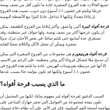
جميع الحالات. هذه القروح الصغيرة عادة ما تكون أقل من نصف بوصة
عرضًا وتلتئم في غضون 1-2 أسبوع دون ندوب. تسبب هذه القروح
إزعاجًا معتدلًا ولكنها لا تتداخل عادةً كثيرًا مع الأنشطة اليومية.
قرحة أفواه كبيرة
أكبر، وأعمق، وأكثر إيلامًا من القروح الطفيفة. يمكن
أن يكون عرضها أكثر من نصف بوصة، ولها حواف غير منتظمة، وقد
تستغرق عدة أسابيع حتى تلتئم تمامًا. في بعض الأحيان تترك ندوبًا
صغيرة ويمكن أن تجعل الأكل والكلام صعبًا للغاية.
قرحة أفواه هرپتيفورم
هي مجموعات من القروح الصغيرة التي يمكن
أن تندمج معًا لتشكل قروحًا أكبر وغير منتظمة. على الرغم من الاسم،
إلا أنها غير مرتبطة بفيروسات الهربس. عادة ما تلتئم هذه القروح في
غضون 1-2 أسبوع ولكنها قد تكون مؤلمة جدًا بسبب عددها.
ما الذي يسبب قرحة أفواه؟
السبب الدقيق لقرحة أفواه غير مفهوم تمامًا، لكنها من المحتمل أن
تكون نتيجة لمجموعة من العوامل التي تحفز جهازك المناعي على
مهاجمة أنسجة الفم السليمة. فكر في الأمر على أنه نظام دفاع جسمك