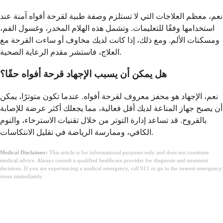
نعم، معظم العلاجات التي لا تستلزم وصفة طبية لقرحة أفواه آمنة عند
استخدامها وفقًا للتعليمات. وتشمل هذه الهلام المخدر، وغسول الفم،
ومسكنات الألم. ومع ذلك، إذا كانت لديك مخاوف أو ساءت القرحة مع
العلاج، فاستشر مقدم الرعاية الصحية.
هل يمكن أن يسبب الإجهاد قرحة أفواه حقًا؟
نعم، الإجهاد هو محفز معروف لقرحة أفواه. عندما تكون متوترًا، يمكن
أن يصبح جهاز المناعة لديك أقل فعالية، مما يجعلك أكثر عرضة للإصابة
بالقروح. قد تساعد إدارة التوتر من خلال تقنيات الاسترخاء، والنوم
الكافي، وممارسة الرياضة في تقليل الانتكاسات.
Medical Disclaimer:
This article is for informational purposes only and does not constitute
medical advice. Always consult a qualified healthcare provider for diagnosis and treatment
decisions. If you are experiencing a medical emergency, call 911 or go to the nearest emergency
room immediately.