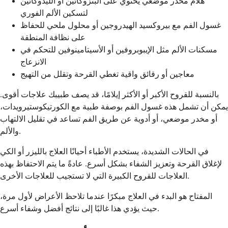
هلام مخدر موضعي يحتوي على البنزوكائين أو الليدوكائين
لتسكين الألم الفوري
غسول الفم مع بيروكسيد الهيدروجين أو محلول ملحي للحفاظ
على نظافة المنطقة
مسكنات الألم مثل الإيبوبروفين أو الأسيتامينوفين للتحكم في
الانزعاج
معاجين أو رقائق واقية تغطي القرحة وتقلل من التهيج
بالنسبة للقروح الأكبر أو الأكثر إيلامًا، قد يصف طبيبك علاجات أقوى.
يمكن أن تشمل هذه غسول الفم بوصفة طبية مع الكورتيكوستيرويدات،
أو مخدر موضعي، أو أدوية عن طريق الفم تساعد في تقليل الالتهاب
والألم.
في الحالات الشديدة، يستخدم الأطباء أحيانًا العلاج بالليزر أو الكي
لإغلاق القرحة وتعزيز الشفاء بشكل أسرع. عادةً ما يتم الاحتفاظ بهذه
العلاجات للقروح الكبيرة التي لا تستجيب للعلاجات الأخرى.
المفتاح هو البدء في العلاج مبكرًا عندما تلاحظ الأعراض لأول مرة،
حيث يؤدي هذا غالبًا إلى نتائج أفضل وشفاء أسرع.