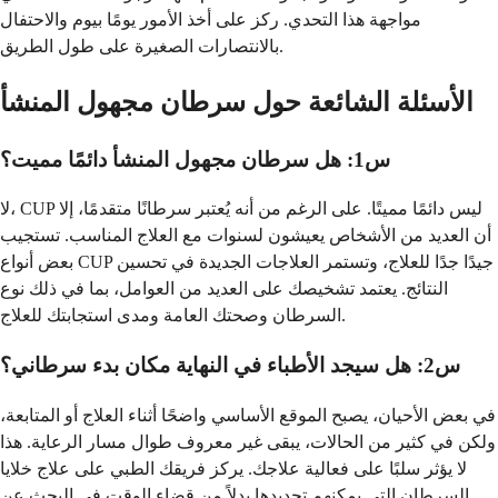
مواجهة هذا التحدي. ركز على أخذ الأمور يومًا بيوم والاحتفال
بالانتصارات الصغيرة على طول الطريق.
الأسئلة الشائعة حول سرطان مجهول المنشأ
س1: هل سرطان مجهول المنشأ دائمًا مميت؟
لا، CUP ليس دائمًا مميتًا. على الرغم من أنه يُعتبر سرطانًا متقدمًا، إلا
أن العديد من الأشخاص يعيشون لسنوات مع العلاج المناسب. تستجيب
بعض أنواع CUP جيدًا جدًا للعلاج، وتستمر العلاجات الجديدة في تحسين
النتائج. يعتمد تشخيصك على العديد من العوامل، بما في ذلك نوع
السرطان وصحتك العامة ومدى استجابتك للعلاج.
س2: هل سيجد الأطباء في النهاية مكان بدء سرطاني؟
في بعض الأحيان، يصبح الموقع الأساسي واضحًا أثناء العلاج أو المتابعة،
ولكن في كثير من الحالات، يبقى غير معروف طوال مسار الرعاية. هذا
لا يؤثر سلبًا على فعالية علاجك. يركز فريقك الطبي على علاج خلايا
السرطان التي يمكنهم تحديدها بدلاً من قضاء الوقت في البحث عن