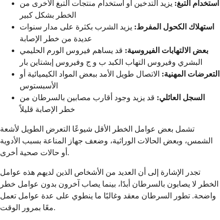
استخدام التبغ:
يزيد التدخين أو استخدام منتجات التبغ الأخرى من
الخطر بشكل كبير
استهلاك الكحول المفرط:
يزيد الشرب بكثرة على مدار سنوات
عديدة من خطر الإصابة
بعض الالتهابات الفيروسية:
قد يساهم فيروس الورم الحليمي
البشري وفيروس التهاب الكبد ب و ج وفيروس إبشتاين بار
التعرضات المهنية:
الاتصال طويل الأمد ببعض المواد الكيميائية أو
الأسبستوس
السجل العائلي:
قد يزيد وجود أقارب مصابين بالسرطان من
خطر الإصابة قليلاً
تشمل بعض عوامل الخطر الأقل شيوعًا التعرض الطويل لأشعة
الشمس، وبعض الحالات الوراثية، وضعف جهاز المناعة بسبب الأدوية
أو حالات صحية أخرى.
تجدر الإشارة إلى أن العديد من الأشخاص الذين لديهم هذه عوامل
الخطر لا يصابون بالسرطان أبدًا، بينما يصاب آخرون بدون عوامل خطر
واضحة. تطور السرطان معقد وغالبًا ما ينطوي على عدة عوامل تعمل
معًا بمرور الوقت.