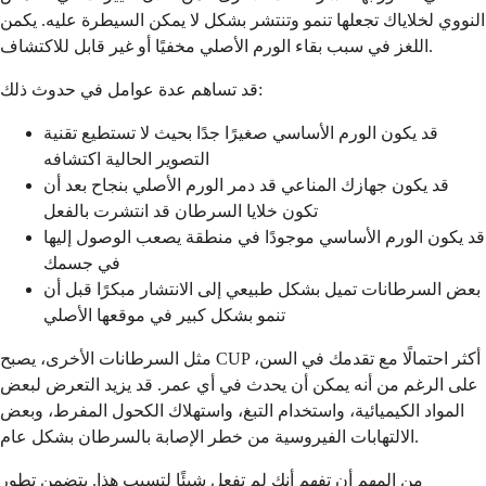
النووي لخلاياك تجعلها تنمو وتنتشر بشكل لا يمكن السيطرة عليه. يكمن
اللغز في سبب بقاء الورم الأصلي مخفيًا أو غير قابل للاكتشاف.
قد تساهم عدة عوامل في حدوث ذلك:
قد يكون الورم الأساسي صغيرًا جدًا بحيث لا تستطيع تقنية
التصوير الحالية اكتشافه
قد يكون جهازك المناعي قد دمر الورم الأصلي بنجاح بعد أن
تكون خلايا السرطان قد انتشرت بالفعل
قد يكون الورم الأساسي موجودًا في منطقة يصعب الوصول إليها
في جسمك
بعض السرطانات تميل بشكل طبيعي إلى الانتشار مبكرًا قبل أن
تنمو بشكل كبير في موقعها الأصلي
مثل السرطانات الأخرى، يصبح CUP أكثر احتمالًا مع تقدمك في السن،
على الرغم من أنه يمكن أن يحدث في أي عمر. قد يزيد التعرض لبعض
المواد الكيميائية، واستخدام التبغ، واستهلاك الكحول المفرط، وبعض
الالتهابات الفيروسية من خطر الإصابة بالسرطان بشكل عام.
من المهم أن تفهم أنك لم تفعل شيئًا لتسبب هذا. يتضمن تطور