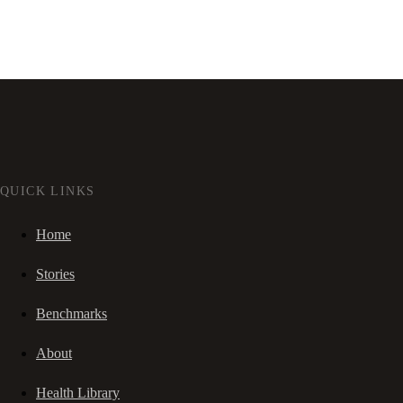
QUICK LINKS
Home
Stories
Benchmarks
About
Health Library