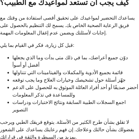
كيف يجب أن تستعد لمواعيدك مع الطبيب؟
يساعدك التحضير لمواعيدك على تحقيق أقصى استفادة من وقتك مع
فريق الرعاية الصحية الخاص بك. يسمح لك التنظيم بالحصول على
إجابات لأسئلتك ويضمن عدم إغفال المعلومات المهمة.
قبل كل زيارة، فكر في القيام بما يلي:
دوّن جميع أعراضك، بما في ذلك متى بدأت وما الذي يجعلها
أفضل أو أسوأ
قائمة بجميع الأدوية والمكملات والفيتامينات التي تتناولها
جهّز أسئلة حول تشخيصك وخيارات العلاج وما يجب توقعه
أحضر صديقًا أو أحد أفراد العائلة الموثوق به للحصول على الدعم
وللمساعدة في تذكر المعلومات
اجمع السجلات الطبية السابقة ونتائج الاختبارات ودراسات
التصوير
لا تقلق بشأن طرح الكثير من الأسئلة. يتوقع فريقك الطبي ويرحب
بفضولك بشأن حالتك وعلاجك. إن فهم رعايتك يساعدك على الشعور
بمزيد من السيطرة والثقة في قراراتك.