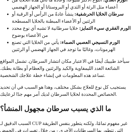
أعضاء مثل الرئة أو الثدي أو البروستاتا أو الجهاز الهضمي
سرطان الخلايا الحرشفية:
ينشأ عادةً من الرأس أو الرقبة أو
الرئتين أو الأعضاء المبطنة بالخلايا المسطحة
الورم الفقري سيء التمايز:
خلايا سرطانية لا تشبه أي نوع محدد
من الأعضاء بوضوح
الورم النسيجي العصبي الصماء:
يأتي من الخلايا التي تصنع
الهرمونات، وغالبًا ما توجد في الجهاز الهضمي أو الرئتين
سيأخذ طبيبك أيضًا في الاعتبار مكان انتشار السرطان. تشمل المواقع
الشائعة الغدد الليمفاوية والكبد والرئتين والعظام أو بطانة بطنك.
تساعد هذه المعلومات في إنشاء خطة علاجك الشخصية.
يستجيب كل نوع للعلاج بشكل مختلف، وهذا هو السبب في أن تحديد
الخصائص المحددة لخلايا السرطان لديك أمر مهم جدًا لرعايتك.
ما الذي يسبب سرطان مجهول المنشأ؟
السبب الدقيق لـ CUP غير مفهوم تمامًا، ولكنه يتطور بنفس الطريقة
التي تتطور بها السرطانات الأخرى - من خلال تغييرات في الحمض