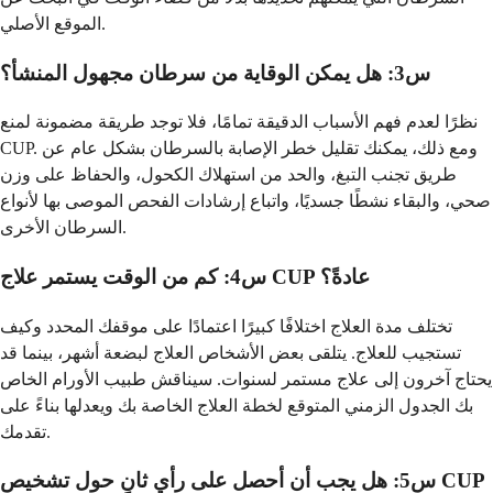
الموقع الأصلي.
س3: هل يمكن الوقاية من سرطان مجهول المنشأ؟
نظرًا لعدم فهم الأسباب الدقيقة تمامًا، فلا توجد طريقة مضمونة لمنع
CUP. ومع ذلك، يمكنك تقليل خطر الإصابة بالسرطان بشكل عام عن
طريق تجنب التبغ، والحد من استهلاك الكحول، والحفاظ على وزن
صحي، والبقاء نشطًا جسديًا، واتباع إرشادات الفحص الموصى بها لأنواع
السرطان الأخرى.
س4: كم من الوقت يستمر علاج CUP عادةً؟
تختلف مدة العلاج اختلافًا كبيرًا اعتمادًا على موقفك المحدد وكيف
تستجيب للعلاج. يتلقى بعض الأشخاص العلاج لبضعة أشهر، بينما قد
يحتاج آخرون إلى علاج مستمر لسنوات. سيناقش طبيب الأورام الخاص
بك الجدول الزمني المتوقع لخطة العلاج الخاصة بك ويعدلها بناءً على
تقدمك.
س5: هل يجب أن أحصل على رأي ثانٍ حول تشخيص CUP