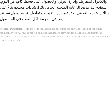
والكحول المفرط، وإدارة التوتر، والحصول على قسط كافٍ من النوم.
سيقدم لك فريق الرعاية الصحية الخاص بك إرشادات محددة بناءً على
حالتك وتقدم التعافي. لا تدعم هذه التغييرات تعافيك فحسب، بل تساعد
أيضًا في منع مشاكل القلب في المستقبل.
Medical Disclaimer:
This article is for informational purposes only and does not constitute
medical advice. Always consult a qualified healthcare provider for diagnosis and treatment
decisions. If you are experiencing a medical emergency, call 911 or go to the nearest emergency
room immediately.