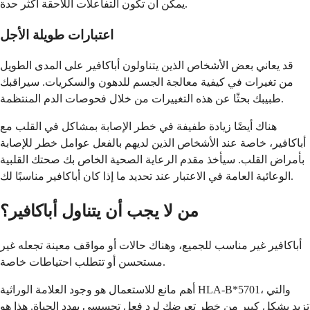
يمكن أن تكون التفاعلات اللاحقة أكثر حدة.
اعتبارات طويلة الأجل
قد يعاني بعض الأشخاص الذين يتناولون أباكافير على المدى الطويل
من تغيرات في كيفية معالجة الجسم للدهون والسكريات. سيراقبك
طبيبك بحثًا عن هذه التغييرات من خلال فحوصات الدم المنتظمة.
هناك أيضًا زيادة طفيفة في خطر الإصابة بمشاكل في القلب مع
أباكافير، خاصة عند الأشخاص الذين لديهم بالفعل عوامل خطر للإصابة
بأمراض القلب. سيأخذ مقدم الرعاية الصحية الخاص بك صحتك القلبية
الوعائية العامة في الاعتبار عند تحديد ما إذا كان أباكافير مناسبًا لك.
من لا يجب أن يتناول أباكافير؟
أباكافير غير مناسب للجميع، وهناك حالات أو مواقف معينة تجعله غير
مستحسن أو تتطلب احتياطات خاصة.
أهم مانع للاستعمال هو وجود العلامة الوراثية HLA-B*5701، والتي
تزيد بشكل كبير من خطر تعرضك لرد فعل تحسسي يهدد الحياة. هذا هو