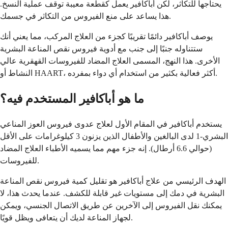
يحتاجها للتكاثر، لكن أباكافير يعمل كقطعة معيبة توقف عملية النسخ.
هذا يساعد على منع الفيروس من التكاثر في جسمك.
يوصف أباكافير دائمًا تقريبًا كجزء من العلاج المركب، مما يعني أنك
ستتناوله جنبًا إلى جنب مع أدوية فيروس نقص المناعة البشرية
الأخرى. هذا النهج، المسمى العلاج المضاد للفيروسات القهقرية عالي
النشاط أو HAART، أكثر فعالية بكثير من استخدام أي دواء بمفرده.
ما هو أباكافير المستخدم فيه؟
يستخدم أباكافير في المقام الأول لعلاج عدوى فيروس العوز المناعي
البشري-1 لدى البالغين والأطفال الذين يزنون 3 كيلوغرامات على الأقل
(حوالي 6.6 أرطال). إنه جزء مهم مما يسميه الأطباء العلاج المضاد
للفيروسات.
الهدف الرئيسي من علاج أباكافير هو تقليل كمية فيروس نقص المناعة
البشرية في دمك إلى مستويات غير قابلة للكشف. عندما يحدث هذا، لا
يمكنك نقل الفيروس إلى الآخرين عن طريق الاتصال الجنسي، ويمكن
لجهاز المناعة لديك أن يتعافى ويظل قويًا.