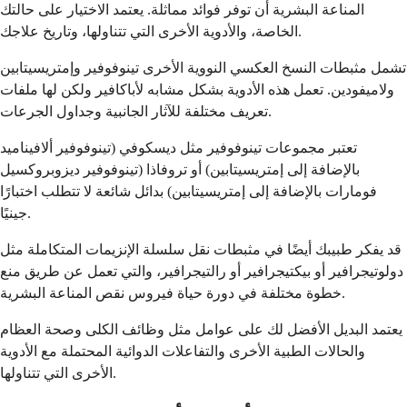
المناعة البشرية أن توفر فوائد مماثلة. يعتمد الاختيار على حالتك
الخاصة، والأدوية الأخرى التي تتناولها، وتاريخ علاجك.
تشمل مثبطات النسخ العكسي النووية الأخرى تينوفوفير وإمتريسيتابين
ولاميفودين. تعمل هذه الأدوية بشكل مشابه لأباكافير ولكن لها ملفات
تعريف مختلفة للآثار الجانبية وجداول الجرعات.
تعتبر مجموعات تينوفوفير مثل ديسكوفي (تينوفوفير ألافيناميد
بالإضافة إلى إمتريسيتابين) أو تروفاذا (تينوفوفير ديزوبروكسيل
فومارات بالإضافة إلى إمتريسيتابين) بدائل شائعة لا تتطلب اختبارًا
جينيًا.
قد يفكر طبيبك أيضًا في مثبطات نقل سلسلة الإنزيمات المتكاملة مثل
دولوتيجرافير أو بيكتيجرافير أو رالتيجرافير، والتي تعمل عن طريق منع
خطوة مختلفة في دورة حياة فيروس نقص المناعة البشرية.
يعتمد البديل الأفضل لك على عوامل مثل وظائف الكلى وصحة العظام
والحالات الطبية الأخرى والتفاعلات الدوائية المحتملة مع الأدوية
الأخرى التي تتناولها.