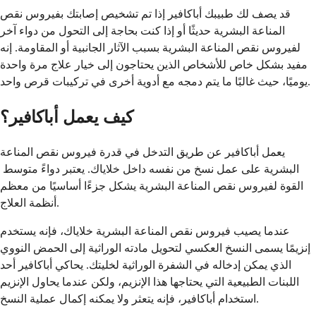
قد يصف لك طبيبك أباكافير إذا تم تشخيص إصابتك بفيروس نقص
المناعة البشرية حديثًا أو إذا كنت بحاجة إلى التحول من دواء آخر
لفيروس نقص المناعة البشرية بسبب الآثار الجانبية أو المقاومة. إنه
مفيد بشكل خاص للأشخاص الذين يحتاجون إلى خيار علاج مرة واحدة
يوميًا، حيث غالبًا ما يتم دمجه مع أدوية أخرى في تركيبات قرص واحد.
كيف يعمل أباكافير؟
يعمل أباكافير عن طريق التدخل في قدرة فيروس نقص المناعة
البشرية على عمل نسخ من نفسه داخل خلاياك. يعتبر دواءً متوسط ​​
القوة لفيروس نقص المناعة البشرية يشكل جزءًا أساسيًا من معظم
أنظمة العلاج.
عندما يصيب فيروس نقص المناعة البشرية خلاياك، فإنه يستخدم
إنزيمًا يسمى النسخ العكسي لتحويل مادته الوراثية إلى الحمض النووي
الذي يمكن إدخاله في الشفرة الوراثية لخليتك. يحاكي أباكافير أحد
اللبنات الطبيعية التي يحتاجها هذا الإنزيم، ولكن عندما يحاول الإنزيم
استخدام أباكافير، فإنه يتعثر ولا يمكنه إكمال عملية النسخ.