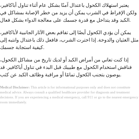
يعتبر استهلاك الكحول باعتدال آمنًا بشكل عام أثناء تناول أباكافير،
ولكن الإفراط في الشرب يمكن أن يزيد من خطر الإصابة بمشاكل في
الكبد وقد يتداخل مع قدرة جسمك على معالجة الدواء بشكل فعال.
يمكن أن يؤدي الكحول أيضًا إلى تفاقم بعض الآثار الجانبية لأباكافير،
مثل الغثيان والدوخة. إذا اخترت الشرب، فافعل ذلك باعتدال وانتبه إلى
كيفية استجابة جسمك.
إذا كنت تعاني من أمراض الكبد أو لديك تاريخ من مشاكل الكحول،
فناقش استخدام الكحول مع طبيبك قبل البدء في تناول أباكافير. قد
يوصون بتجنب الكحول تمامًا أو مراقبة وظائف الكبد عن كثب.
Medical Disclaimer:
This article is for informational purposes only and does not constitute
medical advice. Always consult a qualified healthcare provider for diagnosis and treatment
decisions. If you are experiencing a medical emergency, call 911 or go to the nearest emergency
room immediately.