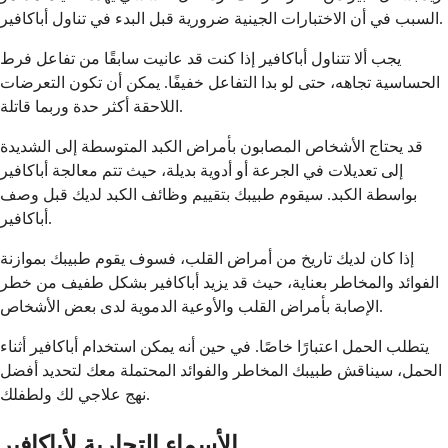
السبب في أن الاختبارات الجينية ضرورية قبل البدء في تناول أباكافير.
يجب ألا تتناول أباكافير إذا كنت قد عانيت سابقًا من تفاعل فرط
الحساسية تجاهه، حتى لو بدا التفاعل خفيفًا. يمكن أن تكون التعرضات
اللاحقة أكثر حدة وربما قاتلة.
قد يحتاج الأشخاص المصابون بأمراض الكبد المتوسطة إلى الشديدة
إلى تعديلات في الجرعة أو أدوية بديلة، حيث تتم معالجة أباكافير
بواسطة الكبد. سيقوم طبيبك بتقييم وظائف الكبد لديك قبل وصف
أباكافير.
إذا كان لديك تاريخ من أمراض القلب، فسوف يقوم طبيبك بموازنة
الفوائد والمخاطر بعناية، حيث قد يزيد أباكافير بشكل طفيف من خطر
الإصابة بأمراض القلب والأوعية الدموية لدى بعض الأشخاص.
يتطلب الحمل اعتبارًا خاصًا. في حين أنه يمكن استخدام أباكافير أثناء
الحمل، سيناقش طبيبك المخاطر والفوائد المحتملة معك لتحديد أفضل
نهج علاجي لك ولطفلك.
الأسماء التجارية لأباكافير