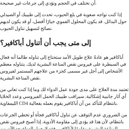
أن تختلف في الحجم وتؤدي إلى جرعات غير صحيحة.
إذا كنت تواجه صعوبة في بلع الحبوب، تحدث إلى طبيبك أو الصيدلي
حول البدائل. قد يكون المحلول الفموي خيارًا أفضل، أو قد يكون لديهم
نصائح لتسهيل تناول الحبوب.
إلى متى يجب أن أتناول أباكافير؟
أباكافير هو عادةً علاج طويل الأمد ستحتاج إلى تناوله طالما أنه فعال
في السيطرة على فيروس نقص المناعة البشرية لديك. يتناوله معظم
الأشخاص إلى أجل غير مسمى كجزء من علاجهم المستمر لفيروس
نقص المناعة البشرية.
تعتمد مدة العلاج على مدى جودة عمل الدواء لك وما إذا كنت تعاني من
أي آثار جانبية إشكالية. سيراقب طبيبك الحمل الفيروسي وعدد الخلايا
الليمفاوية CD4 بانتظام للتأكد من أن أباكافير يقوم بعمله بفعالية.
من الضروري عدم التوقف عن تناول أباكافير فجأة أو تخطي الجرعات
بانتظام، لأن هذا قد يؤدي إلى مقاومة الأدوية. إذا أصبح فيروس نقص
المناعة البشرية مقاومًا لأباكافير، فقد لا يعمل الدواء بعد الآن من