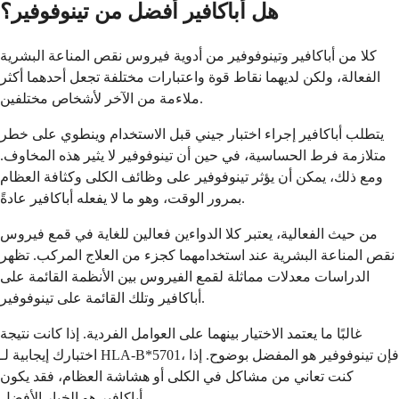
هل أباكافير أفضل من تينوفوفير؟
كلا من أباكافير وتينوفوفير من أدوية فيروس نقص المناعة البشرية
الفعالة، ولكن لديهما نقاط قوة واعتبارات مختلفة تجعل أحدهما أكثر
ملاءمة من الآخر لأشخاص مختلفين.
يتطلب أباكافير إجراء اختبار جيني قبل الاستخدام وينطوي على خطر
متلازمة فرط الحساسية، في حين أن تينوفوفير لا يثير هذه المخاوف.
ومع ذلك، يمكن أن يؤثر تينوفوفير على وظائف الكلى وكثافة العظام
بمرور الوقت، وهو ما لا يفعله أباكافير عادةً.
من حيث الفعالية، يعتبر كلا الدواءين فعالين للغاية في قمع فيروس
نقص المناعة البشرية عند استخدامهما كجزء من العلاج المركب. تظهر
الدراسات معدلات مماثلة لقمع الفيروس بين الأنظمة القائمة على
أباكافير وتلك القائمة على تينوفوفير.
غالبًا ما يعتمد الاختيار بينهما على العوامل الفردية. إذا كانت نتيجة
اختبارك إيجابية لـ HLA-B*5701، فإن تينوفوفير هو المفضل بوضوح. إذا
كنت تعاني من مشاكل في الكلى أو هشاشة العظام، فقد يكون
أباكافير هو الخيار الأفضل.