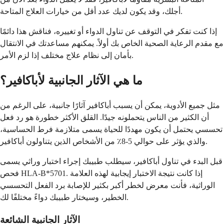
أجلك، وقد يكون لديك عدد أقل من خيارات العلاج المتاحة.
إذا كنت تفكر في التوقف عن تناول الدواء أو تغييره، فناقش هذا دائمًا
مع مقدم الرعاية الصحية الخاص بك أولاً. يمكنهم مساعدتك في الانتقال
بأمان إلى نظام علاج مختلف إذا لزم الأمر.
ما هي الآثار الجانبية لأباكافير؟
مثل جميع الأدوية، يمكن أن يسبب أباكافير آثارًا جانبية، على الرغم من
أن الكثير من الناس يتحملونه جيدًا. القلق الأكثر خطورة هو رد فعل
تحسسي يحتمل أن يكون مهددًا للحياة يسمى متلازمة فرط الحساسية،
والذي يؤثر على حوالي 5-8٪ من الأشخاص الذين يتناولون أباكافير.
قبل البدء في تناول أباكافير، سيطلب طبيبك إجراء اختبار وراثي يسمى
فحص HLA-B*5701. إذا كانت نتيجة الاختبار إيجابية لهذه العلامة
الوراثية، فأنت معرض لخطر أكبر بكثير للإصابة برد الفعل التحسسي
الخطير، وسيختار طبيبك دواءً مختلفًا لك.
الآثار الجانبية الشائعة