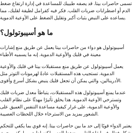
تسمى حاصرات بيتا. قد يصفه طبيبك للمساعدة في إدارة ارتفاع ضغط
الدم أو اضطرابات ضربات القلب. فكر فيه كفرامل لطيفة لقلبك، مما
يساعده على النبض بثبات أكبر وتقليل الضغط على الأوعية الدموية.
ما هو أسيبوتولول؟
أسيبوتولول هو دواء من حاصرات بيتا يعمل عن طريق منع إشارات
معينة في قلبك والأوعية الدموية. إنه ما يسميه الأطباء
يعمل أسيبوتولول عن طريق منع مستقبلات بيتا في قلبك والأوعية
الدموية. تستجيب هذه المستقبلات عادةً لهرمونات التوتر مثل
الأدرينالين، والتي يمكن أن تجعل قلبك ينبض بشكل أسرع وأقوى.
عندما يمنع أسيبوتولول هذه المستقبلات، يتباطأ معدل ضربات قلبك
وتسترخي الأوعية الدموية. هذا يخلق تأثيرًا مهدئًا على نظام القلب
والأوعية الدموية، على غرار كيفية مساعدة التنفس العميق على
الشعور بمزيد من الاسترخاء خلال اللحظات العصيبة.
يعتبر الدواء قويًا إلى حد ما بين حاصرات بيتا. إنه قوي بما يكفي للتحكم
بشكل فعال في إيقاع القلب وضغط الدم، ولكنه لطيف بما يكفي بحيث