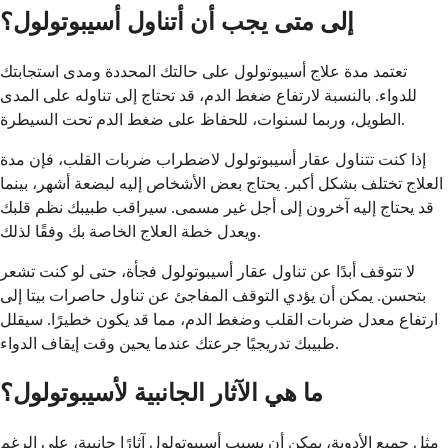
إلى متى يجب أن أتناول أسيبوتولول؟
تعتمد مدة علاج أسيبوتولول على حالتك المحددة ومدى استجابتك
للدواء. بالنسبة لارتفاع ضغط الدم، قد تحتاج إلى تناوله على المدى
الطويل، وربما لسنوات، للحفاظ على ضغط الدم تحت السيطرة.
إذا كنت تتناول عقار أسيبوتولول لاضطراب ضربات القلب، فإن مدة
العلاج تختلف بشكل أكبر. يحتاج بعض الأشخاص إليه لبضعة أشهر، بينما
قد يحتاج إليه آخرون إلى أجل غير مسمى. سيراقب طبيبك نظم قلبك
ويعدل خطة العلاج الخاصة بك وفقًا لذلك.
لا تتوقف أبدًا عن تناول عقار أسيبوتولول فجأة، حتى لو كنت تشعر
بتحسن. يمكن أن يؤدي التوقف المفاجئ عن تناول حاصرات بيتا إلى
ارتفاع معدل ضربات القلب وضغط الدم، مما قد يكون خطيرًا. سيقلل
طبيبك تدريجيًا جرعتك عندما يحين وقت إيقاف الدواء.
ما هي الآثار الجانبية لأسيبوتولول؟
مثل جميع الأدوية، يمكن أن يسبب أسيبوتولول آثارًا جانبية، على الرغم