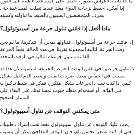
ما إذا كانت الأعراض تتطور - احصل على المساعدة الطبية على الفور.
إذا أمكن، احتفظ بزجاجة الدواء معك عندما تطلب المساعدة حتى
يعرف المتخصصون الطبيون بالضبط ما تناولته وكميته.
ماذا أفعل إذا فاتني تناول جرعة من أسيبوتولول؟
إذا فاتتك جرعة من أسيبوتولول، فتناولها بمجرد أن تتذكرها، ما لم يحن
وقت الجرعة التالية المجدولة تقريبًا. في هذه الحالة، تخطَ الجرعة
الفائتة وتناول جرعتك التالية في الوقت المحدد.
لا تتناول جرعتين في نفس الوقت لتعويض الجرعة المنسية، لأن هذا قد
يتسبب في انخفاض معدل ضربات القلب وضغط الدم لديك بشكل
كبير. إذا كنت تنسى الجرعات بشكل متكرر، ففكر في ضبط تذكيرات
على الهاتف أو استخدام منظم حبوب لمساعدتك على البقاء على
المسار الصحيح.
متى يمكنني التوقف عن تناول أسيبوتولول؟
يجب عليك التوقف عن تناول أسيبوتولول فقط تحت إشراف طبيبك.
حتى لو كنت تشعر بتحسن تام، فإن التوقف المفاجئ يمكن أن يتسبب