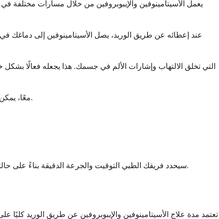
يعمل الأسيتامينوفين والإيبوبروفين من خلال مسارات مختلفة في جسم
معًا، يمكن لهذه الأدوية أن توفر تخفيفًا كاملاً للألم أكثر من أي منهما بمفرده، ولهذا السبب قد يستخدمها فريق الرعاية الصحية الخاص بك معًا أثناء علاجك.
سيحدد فريقك الطبي التوقيت والجرعة الدقيقة بناءً على حالتك الخاصة ومستوى الألم والأدوية الأخرى التي تتلقاها. سيقومون أيضًا بمراقبة علاماتك الحيوية واستجابتك العامة للتأكد من أن العلاج فعال لك.
تعتمد مدة علاج الأسيتامينوفين والإيبوبروفين عن طريق الوريد كليًا 