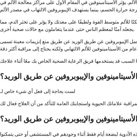
لم. يؤثر الأسيتامينوفين في المقام الأول على مراكز معالجة الألم في
ات معينة تجعلك تشعر بالألم. يعتبر مسكنًا للألم متوسط ​​القوة ولطيفًا على معدتك ولا يؤثر على تخثر الدم، مما
يجعله آمنًا لمعظم الناس حتى عندما يتعاملون مع حالات صحية أخرى.
 الإيبوبروفين عن طريق الوريد عن طريق منع إنزيمات معينة تسمى COX-1 و COX-2 التي تخلق الالتهاب وإشارات الألم في جسمك. هذا يجعله فعالًا بشكل خاص للألم الذي يتضمن التورم، مثل بعد الجراحة أو
أسيتامينوفين والإيبوبروفين عن طريق الوريد؟
لست بحاجة إلى فعل أي شيء خاص لـ
لأسيتامينوفين والإيبوبروفين عن طريق الوريد؟
ه الأدوية لبضعة أيام فقط أثناء وجودهم في المستشفى أو حتى يتمكنوا