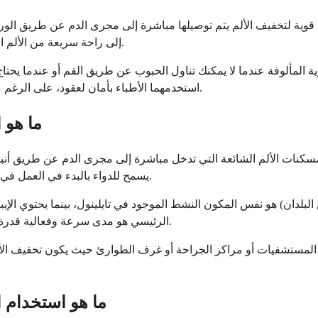
ة قوية لتخفيف الألم يتم توصيلها مباشرة إلى مجرى الدم عن طريق الور
إلى راحة سريعة من الألم المتوسط إلى الشديد، خاصة بعد الجراحة أو أثناء الإقامة في المستشفى.
ة المألوفة عندما لا يمكنك تناول الحبوب عن طريق الفم أو عندما يحتا
استخدمهما الأطباء بأمان لعقود، على الرغم من أنهما يعملان بطرق مختلفة قليلاً لمساعدتك على الشعور براحة أكبر.
ما هو 
ن مسكنات الألم الشائعة التي تدخل مباشرة إلى مجرى الدم عن طريق أن
يسمح للدواء بالبدء في العمل في غضون دقائق بدلاً من 30-60 دقيقة التي يستغرقها عادةً مفعول الحبوب.
 البلدان) هو نفس المكون النشط الموجود في تايلينول، بينما يحتوي الإ
الرئيسي هو مدى سرعة وفعالية قدرة جسمك على استخدام هذه الأدوية عندما يتم إعطاؤها عن طريق الوريد.
في المستشفيات أو مراكز الجراحة أو غرف الطوارئ حيث يكون تخفيف الأ
ما هو استخدام ا