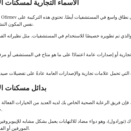
الأسماء التجارية لمسكنات ال
نفس المكون النشط الموجود في تايلينول ولكنها معدة خصيصًا للإعطاء عن طريق الوريد.
ارية أو إصدارات عامة اعتمادًا على ما هو متاح في المستشفى أو مرف
بدائل مسكنات الأ
ك، فإن فريق الرعاية الصحية الخاص بك لديه العديد من الخيارات الفعالة ا
حالات صحية أو مخاوف تجعل الأدوية المختارة في المقام الأول إشكالية.
اك (تورادول)، وهو دواء مضاد للالتهابات يعمل بشكل مشابه للإيبوبروفين
المورفين أو الفنتانيل، على الرغم من أن هذه الأدوية تحمل مخاطر وآثارًا جانبية مختلفة.