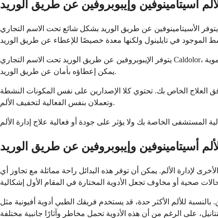
ألم أسيتامينوفين وإيبوبروفين عن طريق الوريد
يتوفر الأسيتامينوفين عن طريق الوريد بشكل شائع تحت الاسم التجاري Ofirmev في الولايات المتحدة، على الرغم من أن الإصدارات العامة تستخدم على نطاق واسع في المستشفيات أيضًا. تحتوي هذه التركيبة على
يتوفر الإيبوبروفين عن طريق الوريد تحت الاسم التجاري Caldolor، والذي تم تطويره خصيصًا للاستخدام في المستشفيات. مثل نظيراته الفموية Advil و Motrin، يحتوي Caldolor على الإيبوبروفين ولكن في شكل
يمكن إعطاؤه بأمان عن طريق الوريد.
ق العلاج الخاص بك. تحتوي كلا الإصدارين على نفس المكونات النشطة
وتعملان بنفس الفعالية لتخفيف الألم.
لم أسيتامينوفين وإيبوبروفين عن طريق الوريد
لأخرى لإدارة الألم. يمكن أن توفر هذه البدائل راحة مماثلة مع تجاوز أي
. بالنسبة للألم الأكثر حدة، قد يستخدم فريقك الطبي أدوية أفيونية مثل