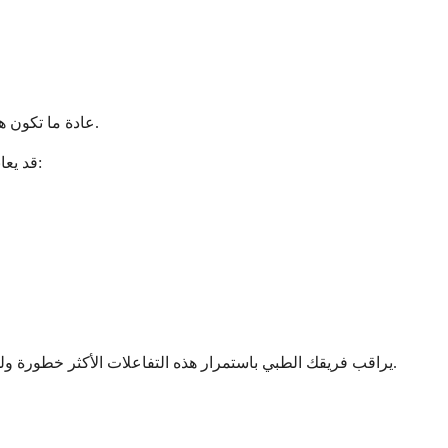
عادة ما تكون هذه التأثيرات خفيفة ولا تتطلب إيقاف الدواء، على الرغم من أن فريق الرعاية الصحية الخاص بك سيراقبك عن كثب ويعدل علاجك إذا لزم الأمر.
قد يعاني بعض الأشخاص من آثار جانبية أكثر خطورة تتطلب عناية طبية فورية. في حين أن هذه الأمور أقل شيوعًا، فمن المهم أن تكون على دراية بها:
يراقب فريقك الطبي باستمرار هذه التفاعلات الأكثر خطورة ولديه بروتوكولات جاهزة للتعامل معها بسرعة إذا حدثت. يوفر المستشفى طبقة إضافية من الأمان غير متوفرة عند تناول هذه الأدوية في المنزل.