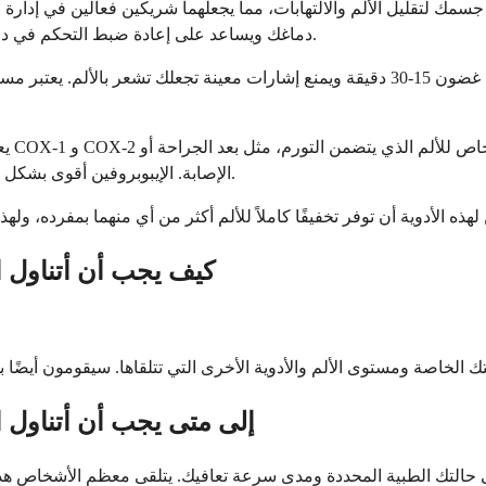
ك لتقليل الألم والالتهابات، مما يجعلهما شريكين فعالين في إدارة الأ
دماغك ويساعد على إعادة ضبط التحكم في درجة حرارة الجسم، بينما يستهدف الإيبوبروفين الالتهاب في مصدر الألم.
عند إعطائه عن طريق الوريد، يصل الأسيتامينوفين إلى دماغك في غضون 15-30 دقيقة ويمنع إشار
يعمل
الإصابة. الإيبوبروفين أقوى بشكل عام من الأسيتامينوفين للألم الالتهابي ولكنه يحتاج إلى مراقبة أكثر دقة.
كيف يجب أن أتناول ال
إلى متى يجب أن أتناول ا
على حالتك الطبية المحددة ومدى سرعة تعافيك. يتلقى معظم الأشخاص هذ