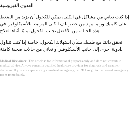
العدوى الفيروسية.
إذا كنت تعاني من مشاكل في الكلى، يمكن للكحول أن يزيد من الضغط
على كليتيك وربما يزيد من خطر تلف الكلى المرتبط بالأسيكلوفير. في
هذه الحالة، من الأفضل تجنب الكحول تمامًا أثناء العلاج.
تحقق دائمًا مع طبيبك بشأن استهلاك الكحول، خاصة إذا كنت تتناول
أدوية أخرى إلى جانب الأسيكلوفير أو تعاني من حالات صحية كامنة.
Medical Disclaimer:
This article is for informational purposes only and does not constitute
medical advice. Always consult a qualified healthcare provider for diagnosis and treatment
decisions. If you are experiencing a medical emergency, call 911 or go to the nearest emergency
room immediately.