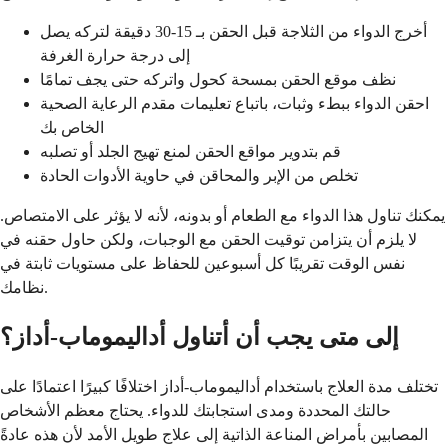
أخرج الدواء من الثلاجة قبل الحقن بـ 15-30 دقيقة لتركه يصل
إلى درجة حرارة الغرفة
نظف موقع الحقن بمسحة كحول واتركه حتى يجف تمامًا
احقن الدواء ببطء وثبات، باتباع تعليمات مقدم الرعاية الصحية
الخاص بك
قم بتدوير مواقع الحقن لمنع تهيج الجلد أو تصلبه
تخلص من الإبر والمحاقن في حاوية الأدوات الحادة
يمكنك تناول هذا الدواء مع الطعام أو بدونه، لأنه لا يؤثر على الامتصاص.
لا يلزم أن يتزامن توقيت الحقن مع الوجبات، ولكن حاول حقنه في
نفس الوقت تقريبًا كل أسبوعين للحفاظ على مستويات ثابتة في
نظامك.
إلى متى يجب أن أتناول أداليموماب-أداز؟
تختلف مدة العلاج باستخدام أداليموماب-أداز اختلافًا كبيرًا اعتمادًا على
حالتك المحددة ومدى استجابتك للدواء. يحتاج معظم الأشخاص
المصابين بأمراض المناعة الذاتية إلى علاج طويل الأمد لأن هذه عادةً