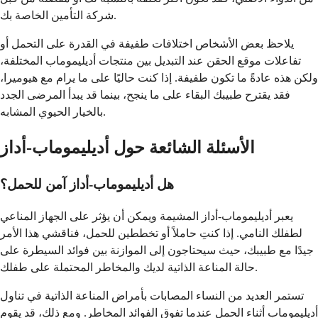
شركة التأمين الخاصة بك.
يلاحظ بعض الأشخاص اختلافات طفيفة في القدرة على التحمل أو
تفاعلات موقع الحقن عند التبديل بين منتجات أديليموماب المختلفة،
ولكن هذه عادةً ما تكون طفيفة. إذا كنت حاليًا على ما يرام مع هيوميرا،
فقد يقترح طبيبك البقاء على ما ينجح، بينما قد يبدأ المرضى الجدد
بالخيار الحيوي المشابه.
الأسئلة الشائعة حول أديليموماب-أداز
هل أديليموماب-أداز آمن للحمل؟
يعبر أديليموماب-أداز المشيمة ويمكن أن يؤثر على الجهاز المناعي
لطفلك النامي. إذا كنتِ حاملاً أو تخططين للحمل، فناقشي هذا الأمر
جيدًا مع طبيبك، حيث سيحتاجون إلى الموازنة بين فوائد السيطرة على
حالة المناعة الذاتية لديك والمخاطر المحتملة على طفلك.
تستمر العديد من النساء المصابات بأمراض المناعة الذاتية في تناول
أديليموماب أثناء الحمل عندما تفوق الفوائد المخاطر. ومع ذلك، قد يقوم