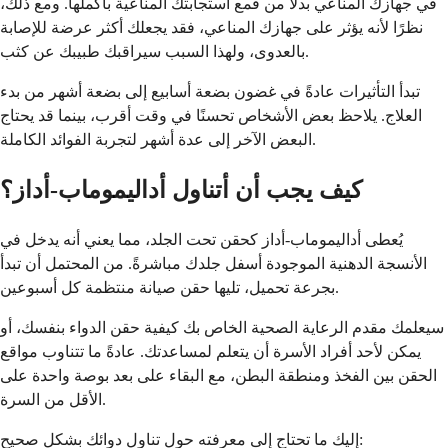
في جهازك المناعي بدلاً من قمع استجابتك المناعية بأكملها. ومع ذلك،
نظرًا لأنه يؤثر على جهازك المناعي، فقد يجعلك أكثر عرضة للإصابة
بالعدوى، ولهذا السبب سيراقبك طبيبك عن كثب.
تبدأ التأثيرات عادةً في غضون بضعة أسابيع إلى بضعة أشهر من بدء
العلاج. يلاحظ بعض الأشخاص تحسنًا في وقت أقرب، بينما قد يحتاج
البعض الآخر إلى عدة أشهر لتجربة الفوائد الكاملة.
كيف يجب أن أتناول أداليموماب-أداز؟
يُعطى أداليموماب-أداز كحقن تحت الجلد، مما يعني أنه يدخل في
الأنسجة الدهنية الموجودة أسفل جلدك مباشرةً. من المحتمل أن تبدأ
بجرعة تحميل، تليها حقن صيانة منتظمة كل أسبوعين.
سيعلمك مقدم الرعاية الصحية الخاص بك كيفية حقن الدواء بنفسك، أو
يمكن لأحد أفراد الأسرة أن يتعلم لمساعدتك. عادةً ما تتناوب مواقع
الحقن بين الفخذ ومنطقة البطن، مع البقاء على بعد بوصة واحدة على
الأقل من السرة.
إليك ما تحتاج إلى معرفته حول تناول دوائك بشكل صحيح: