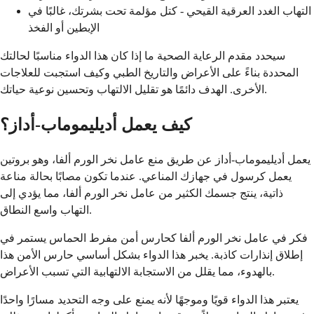
التهاب الغدد العرقية القيحي - كتل مؤلمة تحت بشرتك، غالبًا في
الإبطين أو الفخذ
سيحدد مقدم الرعاية الصحية ما إذا كان هذا الدواء مناسبًا لحالتك
المحددة بناءً على الأعراض والتاريخ الطبي وكيف استجبت للعلاجات
الأخرى. الهدف دائمًا هو تقليل الالتهاب وتحسين نوعية حياتك.
كيف يعمل أديليموماب-أداز؟
يعمل أديليموماب-أداز عن طريق منع عامل نخر الورم ألفا، وهو بروتين
يعمل كرسول في جهازك المناعي. عندما تكون مصابًا بحالة مناعة
ذاتية، ينتج جسمك الكثير من عامل نخر الورم ألفا، مما يؤدي إلى
التهاب واسع النطاق.
فكر في عامل نخر الورم ألفا كحارس أمن مفرط الحماس يستمر في
إطلاق إنذارات كاذبة. يخبر هذا الدواء بشكل أساسي حارس الأمن هذا
بالهدوء، مما يقلل من الاستجابة الالتهابية التي تسبب الأعراض.
يعتبر هذا الدواء قويًا وموجهًا لأنه يمنع على وجه التحديد مسارًا واحدًا