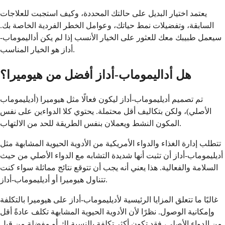
يعتمد اختيار البديل على حالتك المحددة، وكيف استجبت للعلاجات
السابقة، وتفضيلات نمط حياتك، وعوامل الخطر الفردية الخاصة بك.
سيعمل طبيبك معك للعثور على الخيار الأنسب إذا لم يكن أداليموماب-
أداز هو الخيار المناسب.
هل أداليموماب-أداز أفضل من هيوميرا؟
تم تصميم أديليموماب-أداز ليكون فعالًا مثل هيوميرا (أديليموماب
الأصلي)، ولكن بتكاليف أقل محتملة. يحتوي كلا الدواءين على نفس
المكون النشط ويعملان بنفس الطريقة للحد من الالتهاب.
تتطلب إدارة الغذاء والدواء الأمريكية من الأدوية الحيوية المشابهة مثل
أديليموماب-أداز أن تثبت أنها شديدة التشابه مع الدواء الأصلي من حيث
السلامة والفعالية. هذا يعني أنه يجب أن تتوقع نتائج مماثلة سواء كنت
تتناول هيوميرا أو أديليموماب-أداز.
غالبًا ما تتعلق المزايا الرئيسية لأديليموماب-أداز على هيوميرا بالتكلفة
وإمكانية الوصول. نظرًا لأن الأدوية الحيوية المشابهة تكلف عادةً أقل
من الدواء الأصلي، فقد تكون أكثر تكلفة بالنسبة لك أو مفضلة من قبل