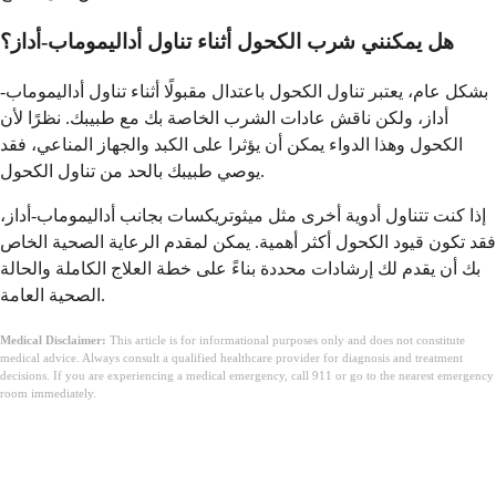
هل يمكنني شرب الكحول أثناء تناول أداليموماب-أداز؟
بشكل عام، يعتبر تناول الكحول باعتدال مقبولًا أثناء تناول أداليموماب-
أداز، ولكن ناقش عادات الشرب الخاصة بك مع طبيبك. نظرًا لأن
الكحول وهذا الدواء يمكن أن يؤثرا على الكبد والجهاز المناعي، فقد
يوصي طبيبك بالحد من تناول الكحول.
إذا كنت تتناول أدوية أخرى مثل ميثوتريكسات بجانب أداليموماب-أداز،
فقد تكون قيود الكحول أكثر أهمية. يمكن لمقدم الرعاية الصحية الخاص
بك أن يقدم لك إرشادات محددة بناءً على خطة العلاج الكاملة والحالة
الصحية العامة.
Medical Disclaimer:
This article is for informational purposes only and does not constitute
medical advice. Always consult a qualified healthcare provider for diagnosis and treatment
decisions. If you are experiencing a medical emergency, call 911 or go to the nearest emergency
room immediately.