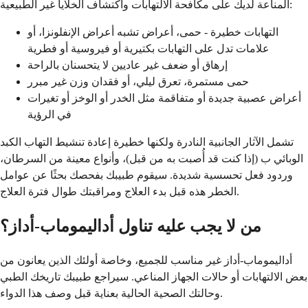
المناعة لديك على مكافحة الالتهابات واكتشاف الخلايا غير الطبيعية:
التهابات خطيرة - حمى، أعراض تشبه أعراض الإنفلونزا، أو
علامات تدل على التهابات بكتيرية أو فيروسية أو فطرية
إرهاق أو ضعف غير عاديين لا يتحسنان بالراحة
حمى مستمرة، تعرق ليلي، أو فقدان وزن غير مبرر
أعراض عصبية جديدة أو متفاقمة مثل الخدر أو الوخز أو تغيرات
في الرؤية
تشمل الآثار الجانبية النادرة ولكنها خطيرة إعادة تنشيط التهاب الكبد
الوبائي ب (إذا كنت قد أُصبت به من قبل)، وأنواع معينة من السرطان،
وردود فعل تحسسية شديدة. سيقوم طبيبك بفحصك بحثًا عن عوامل
الخطر هذه قبل بدء العلاج ومراقبتك طوال فترة العلاج.
من لا يجب عليه تناول أداليموماب-أداز؟
أداليموماب-أداز غير مناسب للجميع، وخاصة أولئك الذين يعانون من
بعض الالتهابات أو حالات الجهاز المناعي. سيراجع طبيبك تاريخك الطبي
وحالتك الصحية الحالية بعناية قبل وصف هذا الدواء.