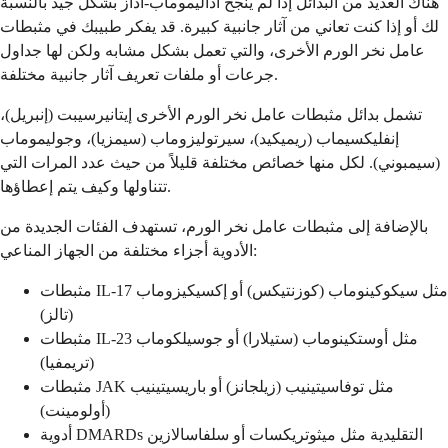
هناك العديد من البدائل إذا لم ينجح أداليموماب-أداز بشكل جيد بالنسبة
لك أو إذا كنت تعاني من آثار جانبية كبيرة. قد يفكر طبيبك في مثبطات
عامل نخر الورم الأخرى، والتي تعمل بشكل مشابه ولكن لها جداول
جرعات أو ملفات تعريف آثار جانبية مختلفة.
تشمل بدائل مثبطات عامل نخر الورم الأخرى إيتانيرسيبت (إنبريل)،
إنفليكسيماب (ريميكيد)، سيرتوليزوماب (سيمزيا)، وجوليموماب
(سيمبوني). لكل منها خصائص مختلفة قليلاً من حيث عدد المرات التي
تتناولها وكيف يتم إعطاؤها.
بالإضافة إلى مثبطات عامل نخر الورم، تستهدف الفئات الجديدة من
الأدوية أجزاء مختلفة من الجهاز المناعي:
مثبطات IL-17 مثل سيكوكينوماب (كوزنتيكس) أو إكسيكيزوماب
(تالز)
مثبطات IL-23 مثل أوستكينوماب (ستيلارا) أو جوسيلكوماب
(تريمفيا)
مثبطات JAK مثل توفاسيتينيب (زيلجانز) أو باريسيتينيب
(أولومينت)
أدوية DMARDs التقليدية مثل ميثوتريكسات أو سلفاسالازين