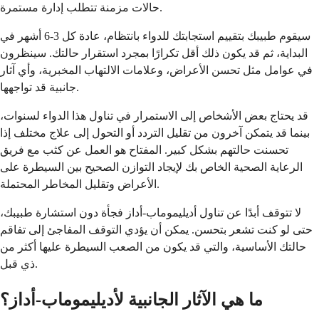
حالات مزمنة تتطلب إدارة مستمرة.
سيقوم طبيبك بتقييم استجابتك للدواء بانتظام، عادة كل 3-6 أشهر في
البداية، ثم قد يكون ذلك أقل تكرارًا بمجرد استقرار حالتك. سينظرون
في عوامل مثل تحسن الأعراض، وعلامات الالتهاب المخبرية، وأي آثار
جانبية قد تواجهها.
قد يحتاج بعض الأشخاص إلى الاستمرار في تناول هذا الدواء لسنوات،
بينما قد يتمكن آخرون من تقليل التردد أو التحول إلى علاج مختلف إذا
تحسنت حالتهم بشكل كبير. المفتاح هو العمل عن كثب مع فريق
الرعاية الصحية الخاص بك لإيجاد التوازن الصحيح بين السيطرة على
الأعراض وتقليل المخاطر المحتملة.
لا تتوقف أبدًا عن تناول أديليموماب-أداز فجأة دون استشارة طبيبك،
حتى لو كنت تشعر بتحسن. يمكن أن يؤدي التوقف المفاجئ إلى تفاقم
حالتك الأساسية، والتي قد يكون من الصعب السيطرة عليها أكثر من
ذي قبل.
ما هي الآثار الجانبية لأديليموماب-أداز؟