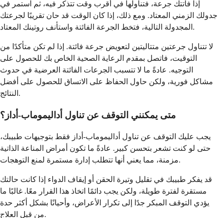
إذا فاتتك جرعة، فتناولها في أقرب وقت تتذكر فيه، ثم استمر في
جدولك الزمني المعتاد. ومع ذلك، إذا كان الوقت قد حان تقريبًا لجرعتك
المجدولة التالية، فتخط الجرعة الفائتة واستأنف روتينك المعتاد.
لا تتناول جرعتين متتاليتين لتعويض جرعة فائتة. إذا لم تكن متأكدًا من
التوقيت، فاتصل بمقدم الرعاية الصحية الخاص بك للحصول على
التوجيه. عادةً ما لا تتسبب الجرعات الفائتة العرضية في حدوث
مشاكل فورية، ولكن حاول الحفاظ على الاتساق للحصول على أفضل
النتائج.
متى يمكنني التوقف عن تناول أداليموماب-أداز؟
يجب عليك التوقف عن تناول أداليموماب-أداز فقط بتوجيهات طبيبك،
حتى لو كنت تشعر بتحسن كبير. عادةً ما تكون أمراض المناعة الذاتية
مزمنة، مما يعني أنها تتطلب إدارة مستمرة لمنع التوهجات.
قد يفكر طبيبك في تقليل وتيرة الحقن أو إيقاف الدواء إذا كانت حالتك
مستقرة لفترة طويلة، ولكن يجب دائمًا اتخاذ هذا القرار معًا. غالبًا ما
يؤدي التوقف المبكر جدًا إلى تكرار الأعراض، وأحيانًا بشكل أكثر حدة
من قبل العلاج.