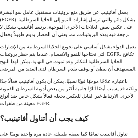
يعمل أفاتينيب عن طريق منع بروتينات مستقبل عامل نمو البشرة
(EGFR) بشكل دائم والتي ترسل إشارات النمو إلى الخلايا السرطانية.
على عكس بعض العلاجات الأخرى الموجهة، يرتبط أفاتينيب بشكل لا
رجعة فيه بهذه البروتينات، مما يعني أن الحصار يدوم طويلاً وفعال.
يعمل الدواء بشكل أساسي على تجويع الخلايا السرطانية من الإشارات
التي تحتاجها للنمو والانقسام. عندما يتم حظر بروتينات EGFR، تكافح
الخلايا السرطانية للتكاثر وقد تموت في النهاية. يمكن لهذا النهج
المستهدف أن يبطئ أو يوقف تقدم السرطان لدى العديد من المرضى.
باعتباره علاجًا موجهًا قويًا نسبيًا، يمكن أن يكون أفاتينيب فعالًا جدًا
ولكنه قد يسبب أيضًا آثارًا جانبية أكثر من بعض أدوية السرطان الفموية
الأخرى. الارتباط غير القابل للعكس يجعله فعالاً بشكل خاص ضد أنواع
معينة من طفرات EGFR.
كيف يجب أن أتناول أفاتينيب؟
تناول أفاتينيب تمامًا كما يصفه طبيبك، عادة مرة واحدة يوميًا على