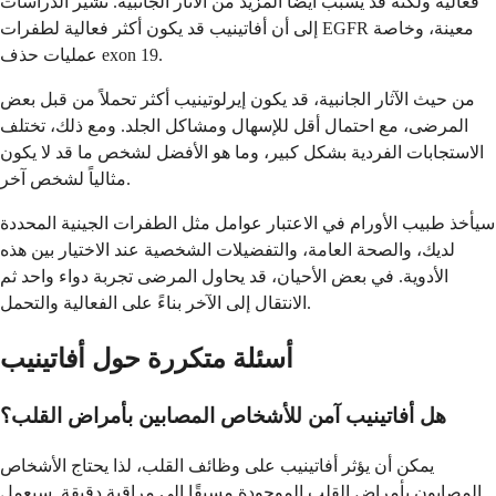
فعالية ولكنه قد يسبب أيضًا المزيد من الآثار الجانبية. تشير الدراسات
إلى أن أفاتينيب قد يكون أكثر فعالية لطفرات EGFR معينة، وخاصة
عمليات حذف exon 19.
من حيث الآثار الجانبية، قد يكون إيرلوتينيب أكثر تحملاً من قبل بعض
المرضى، مع احتمال أقل للإسهال ومشاكل الجلد. ومع ذلك، تختلف
الاستجابات الفردية بشكل كبير، وما هو الأفضل لشخص ما قد لا يكون
مثالياً لشخص آخر.
سيأخذ طبيب الأورام في الاعتبار عوامل مثل الطفرات الجينية المحددة
لديك، والصحة العامة، والتفضيلات الشخصية عند الاختيار بين هذه
الأدوية. في بعض الأحيان، قد يحاول المرضى تجربة دواء واحد ثم
الانتقال إلى الآخر بناءً على الفعالية والتحمل.
أسئلة متكررة حول أفاتينيب
هل أفاتينيب آمن للأشخاص المصابين بأمراض القلب؟
يمكن أن يؤثر أفاتينيب على وظائف القلب، لذا يحتاج الأشخاص
المصابون بأمراض القلب الموجودة مسبقًا إلى مراقبة دقيقة. سيعمل