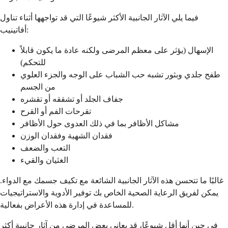
فيما يلي الآثار الجانبية الأكثر شيوعًا التي قد تواجهها أثناء تناول
أفاتينيب:
الإسهال (يؤثر على معظم المرضى ولكنه عادة ما يكون قابلاً
للتحكم)
طفح جلدي وبثور تشبه حب الشباب على الوجه والجزء العلوي
من الجسم
جفاف الجلد أو تشققه أو تقشره
تقرحات الفم أو القرح
مشاكل الأظافر بما في ذلك العدوى حول الأظافر
فقدان الشهية وفقدان الوزن
التعب والضعف
الغثيان والقيء
غالبًا ما تتحسن هذه الآثار الجانبية الشائعة مع تكيف جسمك مع الدواء.
يمكن لفريق الرعاية الصحية الخاص بك توفير الأدوية والاستراتيجيات
للمساعدة في إدارة هذه الأعراض بفعالية.
في حين أنها أقل شيوعًا، قد يعاني بعض المرضى من آثار جانبية أكثر