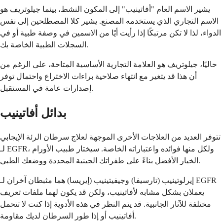
يشير الاسم العام "أفاتينيب" إلى المكون النشط، بينما جيلوتريف هو
الاسم التجاري الذي يستخدمه المصنع. يشير كلا المصطلحين إلى نفس
الدواء، لذا لا تكن مرتبكًا إذا رأيت أيًا من الاسمين في وصفة طبية أو في
السجلات الطبية الخاصة بك.
حاليًا، جيلوتريف هو العلامة التجارية الأساسية المتاحة، على الرغم من
أن هذا قد يتغير مع انتهاء صلاحية براءات الاختراع واحتمال توفر
إصدارات عامة في المستقبل.
بدائل أفاتينيب
تتوفر العديد من العلاجات الأخرى الموجهة لعلاج سرطان الرئة الإيجابي
لـ EGFR، ولكل منها فوائده واعتباراته الخاصة. سيختار طبيب الأورام
الخيار الأفضل بناءً على طفراتك الجينية المحددة ووضعك الطبي.
إيرلوتينيب (تارسيفا) وجيفيتينيب (إيريسا) هما مثبطان آخران لـ EGFR
يعملان بشكل مشابه لأفاتينيب، ولكن قد يكون لهما ملفات تعريف
مختلفة للآثار الجانبية. قد يتم النظر في هذه الأدوية إذا كنت لا تتحمل
أفاتينيب أو إذا طور السرطان لديك مقاومة.