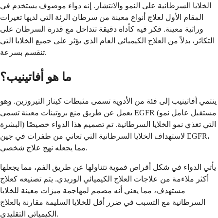
الخلايا السرطانية على النمو والانتشار. إنه دواء موصوف يستخدم في
المقام الأول لعلاج أنواع معينة من سرطان الرئة التي لديها تغيرات
وراثية معينة. فكر فيه كأداة دقيقة تتداخل مع قدرة السرطان على
التكاثر، بدلاً من العلاج الكيميائي العام الذي يؤثر على جميع الخلايا التي
تنقسم بسرعة.
ما هو أفاتينيب؟
ينتمي أفاتينيب إلى فئة من الأدوية تسمى مثبطات كيناز التيروزين. وهو
يعمل عن طريق منع بروتينات معينة تسمى EGFR (مستقبل عامل نمو
البشرة) التي تغذي نمو الخلايا السرطانية. تم تصميم هذا الدواء خصيصًا
لاستهداف الخلايا السرطانية التي تعاني من طفرات في جين EGFR،
مما يجعله نهج علاج شخصي.
يأتي الدواء في شكل أقراص فموية تتناولها عن طريق الفم، مما يجعلها
أكثر ملاءمة من علاجات العلاج الكيميائي الوريدي. يتم تصنيعه كعلاج
مستهدف، مما يعني أنه مصمم لمهاجمة ميزات معينة للخلايا
السرطانية مع التسبب في ضرر أقل للخلايا السليمة مقارنة بالعلاج
الكيميائي التقليدي.