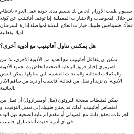
سيقوم طبيب الأورام الخاص بك بتقييم مدى جودة عمل الدواء بانتظام
من خلال الفحوصات والاختبارات المعملية. إذا توقف أفاتينيب عن كونه
فعالًا، فسيناقش طبيبك خيارات العلاج البديلة لمواصلة إدارة السرطان
لديك بفعالية.
هل يمكنني تناول أفاتينيب مع أدوية أخرى؟
يمكن أن يتفاعل أفاتينيب مع العديد من الأدوية الأخرى، لذا من
الضروري إخبار فريق الرعاية الصحية الخاص بك بجميع الأدوية
والمكملات الغذائية والمنتجات العشبية التي تتناولها. يمكن لبعض
الأدوية أن تزيد أو تقلل من فعالية أفاتينيب أو تزيد من تفاقم الآثار
الجانبية.
يمكن لمثبطات مضخة البروتون (مثل أوميبرازول) أن تقلل من
امتصاص أفاتينيب، لذلك قد يحتاج طبيبك إلى تعديل التوقيت أو
الجرعات. تحقق دائمًا مع الصيدلي أو مقدم الرعاية الصحية قبل البدء
في أي أدوية جديدة أثناء تناول أفاتينيب.
Medical Disclaimer:
This article is for informational purposes only and does not constitute