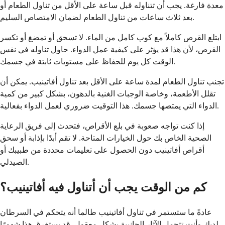
معدة فارغة. يجب أن تتناوله قبل ساعة على الأقل من تناول الطعام أو
بعد ثلاث ساعات من تناول الطعام لضمان الامتصاص السليم.
ابتلع القرص كاملاً مع كوب كامل من الماء. لا تسحق أو تمضغ أو تكسر
القرص، لأن هذا قد يؤثر على كيفية عمل الدواء. حاول تناوله في نفس
الوقت كل يوم للحفاظ على مستويات ثابتة في جسمك.
تجنب تناول الطعام لمدة ساعة على الأقل بعد تناول أفاتينيب. يمكن أن
تقلل الأطعمة، وخاصة الوجبات الغنية بالدهون، بشكل كبير من كمية
الدواء التي يمتصها جسمك. هذا التوقيت ضروري لعمل الدواء بفعالية.
إذا كنت تواجه صعوبة في بلع الأقراص، فتحدث إلى فريق الرعاية
الصحية الخاص بك حول الخيارات المتاحة. لا تقم أبدًا بإذابة أو سحق
أقراص أفاتينيب دون الحصول على تعليمات محددة من طبيبك أو
الصيدلي.
كم من الوقت يجب أن أتناول فيه أفاتينيب؟
عادةً ما ستستمر في تناول أفاتينيب طالما أنه يتحكم في السرطان
لديك وأنت تتحمل الآثار الجانبية بشكل معقول. قد يستغرق هذا شهورًا