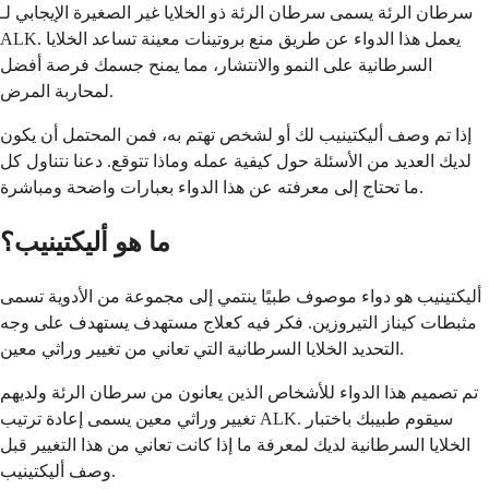
سرطان الرئة يسمى سرطان الرئة ذو الخلايا غير الصغيرة الإيجابي لـ
ALK. يعمل هذا الدواء عن طريق منع بروتينات معينة تساعد الخلايا
السرطانية على النمو والانتشار، مما يمنح جسمك فرصة أفضل
لمحاربة المرض.
إذا تم وصف أليكتينيب لك أو لشخص تهتم به، فمن المحتمل أن يكون
لديك العديد من الأسئلة حول كيفية عمله وماذا تتوقع. دعنا نتناول كل
ما تحتاج إلى معرفته عن هذا الدواء بعبارات واضحة ومباشرة.
ما هو أليكتينيب؟
أليكتينيب هو دواء موصوف طبيًا ينتمي إلى مجموعة من الأدوية تسمى
مثبطات كيناز التيروزين. فكر فيه كعلاج مستهدف يستهدف على وجه
التحديد الخلايا السرطانية التي تعاني من تغيير وراثي معين.
تم تصميم هذا الدواء للأشخاص الذين يعانون من سرطان الرئة ولديهم
تغيير وراثي معين يسمى إعادة ترتيب ALK. سيقوم طبيبك باختبار
الخلايا السرطانية لديك لمعرفة ما إذا كانت تعاني من هذا التغيير قبل
وصف أليكتينيب.