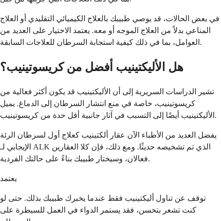
في بعض الحالات، قد يوصي طبيبك بالعلاج الكيميائي التقليدي أو العلاج
المناعي بدلاً من العلاج الموجه أو معه. يعتمد الاختيار على العديد من
العوامل، بما في ذلك كيفية استجابة السرطان للعلاجات السابقة.
هل الأليكتينيب أفضل من كريسوتينيب؟
تشير الدراسات السريرية إلى أن الأليكتينيب قد يكون أكثر فعالية من
كريسوتينيب، خاصة في منع انتشار السرطان إلى الدماغ. يميل
الأليكتينيب أيضًا إلى التسبب في آثار جانبية أقل حدة من كريسوتينيب.
يفضل العديد من الأطباء الآن عقار ألكتينيب كعلاج أول لسرطان الرئة
الإيجابي لـ ALK الذي تم تشخيصه حديثًا. ومع ذلك، فإن كلا العقارين
فعالان، وسيختار طبيبك بناءً على حالتك الفردية.
يعتمد
توقف عن تناول أليكتينيب فقط عندما يخبرك طبيبك بذلك. حتى لو
كنت تشعر بتحسن، فقد يستمر الدواء في العمل للسيطرة على