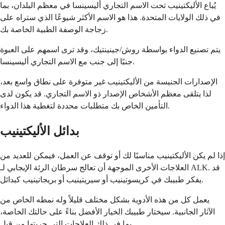
يُباع الأليكتينيب تحت الاسم التجاري أليسينسا في معظم البلدان، بما
في ذلك الولايات المتحدة. هذا هو الاسم الأكثر شيوعًا الذي ستراه على
زجاجة الوصفة الطبية الخاصة بك.
يتم تصنيع الدواء بواسطة روش/جينينتيك، وقد ترى اسمهم على العبوة
جنبًا إلى جنب مع الاسم التجاري أليسينسا.
الإصدارات الجنيسة من الأليكتينيب غير متوفرة على نطاق واسع بعد،
لذا يتلقى معظم الأشخاص الإصدار ذو الاسم التجاري. قد يكون لدى
التأمين الخاص بك متطلبات محددة لتغطية هذا الدواء.
بدائل الأليكتينيب
إذا لم يكن الأليكتينيب مناسبًا لك أو توقف عن العمل، فيمكن للعديد من
العلاجات الأخرى الموجهة أن تعالج سرطان الرئة الإيجابي لـ ALK. قد
يفكر طبيبك في كريسوتينيب أو سيريتينيب أو بريجاتينيب كبدائل.
يعمل كل من هذه الأدوية بشكل مختلف قليلاً وله نمطه الخاص من
الآثار الجانبية. سيختار طبيبك الخيار الأفضل بناءً على حالتك الخاصة،
بما في ذلك العلاجات التي جربتها من قبل.