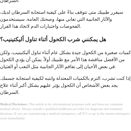
السرطان.
سيقرر طبيبك متى تتوقف بناءً على كيفية استجابة السرطان لديك،
والآثار الجانبية التي تعاني منها، وصحتك العامة. سيستخدمون
الفحوصات واختبارات الدم لاتخاذ هذا القرار.
هل يمكنني شرب الكحول أثناء تناول أليكتينيب؟
كميات صغيرة من الكحول جيدة بشكل عام أثناء تناول أليكتينيب، ولكن
من الأفضل مناقشة هذا الأمر مع طبيبك أولاً. يمكن أن يؤدي الكحول
في بعض الأحيان إلى تفاقم الآثار الجانبية مثل التعب أو الغثيان.
إذا كنت تشرب، التزم بالكميات المعتدلة وانتبه لكيفية استجابة جسمك.
يجد بعض الأشخاص أن الكحول يؤثر عليهم بشكل أكبر أثناء علاج
السرطان.
Medical Disclaimer:
This article is for informational purposes only and does not constitute
medical advice. Always consult a qualified healthcare provider for diagnosis and treatment
decisions. If you are experiencing a medical emergency, call 911 or go to the nearest emergency
room immediately.