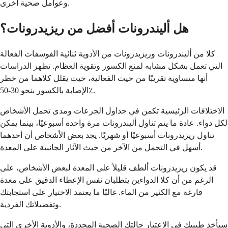
وعوامل صحية أخرى.
هل أليندرونات أفضل من ريزيدرونات؟
كلا من أليندرونات وريزيدرونات من الأدوية ثنائية الفوسفات الفعالة
التي تعمل بشكل مشابه لمنع الكسور وتقوية العظام. تظهر الدراسات
أنها متساوية تقريبًا من حيث الفعالية، حيث يقلل كلاهما من خطر
الإصابة بالكسور بنحو 30-50٪.
الاختلافات الرئيسية تكمن في جداول الجرعات ومدى تحمل الأشخاص
لكل دواء. عادة ما يتم تناول أليندرونات مرة واحدة أسبوعيًا، بينما يمكن
تناول ريزيدرونات أسبوعيًا أو شهريًا. يجد بعض الأشخاص أن أحدهما
أسهل في التحمل من الآخر من حيث الآثار الجانبية على المعدة.
قد يكون ريزيدرونات ألطف قليلاً على المعدة لبعض الأشخاص، على
الرغم من أن كلا الدواءين يتطلبان نفس الإعطاء الدقيق على معدة
فارغة مع الكثير من الماء. غالبًا ما يعتمد الاختيار على استجابتك
وتفضيلاتك الفردية.
سيأخذ طبيبك في الاعتبار حالتك الصحية المحددة، والأدوية الأخرى التي