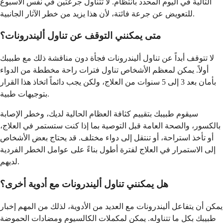
التالية في اليوم المحدد بانتظام. لا تتناول جرعتين في نفس الأسبوع
للتعويض عن جرعة فائتة، لأن هذا يزيد من خطر الآثار الجانبية.
متى يمكنني التوقف عن تناول أليندرونات؟
لا تتوقف أبداً عن تناول أليندرونات فجأة دون مناقشة ذلك مع طبيبك
أولاً. يمكن لمعظم الأشخاص تناول فترات راحة مخططة من الدواء
بأمان بعد 3 إلى 5 سنوات من العلاج، ولكن يجب دائماً اتخاذ هذا القرار
بتوجيهات طبية.
سيقوم طبيبك بتقييم كثافة العظام الحالية لديك، وخطر الإصابة
بالكسور، والصحة العامة قبل التوصية بما إذا كنت ستستمر في العلاج،
أو تأخذ استراحة، أو تنتقل إلى دواء مختلف. قد يحتاج بعض الأشخاص
إلى الاستمرار في العلاج لفترة أطول بناءً على عوامل الخطر الفردية
لديهم.
هل يمكنني تناول أليندرونات مع أدوية أخرى؟
يمكن أن يتفاعل أليندرونات مع العديد من الأدوية، لذلك من المهم إخبار
طبيبك بكل ما تتناوله. يمكن لمكملات الكالسيوم ومضادات الحموضة