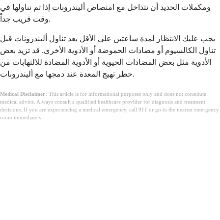
ومكملات الحديد أن تتداخل مع امتصاص أليندرونات إذا تم تناولها في
وقت قريب جداً.
يجب عليك الانتظار لمدة ساعتين على الأقل بعد تناول أليندرونات قبل
تناول الكالسيوم أو مضادات الحموضة أو الأدوية الأخرى. قد تزيد بعض
الأدوية مثل بعض المضادات الحيوية أو الأدوية المضادة للالتهابات من
خطر تهيج المعدة عند دمجها مع أليندرونات.
Medical Disclaimer:
This article is for informational purposes only and does not constitute
medical advice. Always consult a qualified healthcare provider for diagnosis and treatment
decisions. If you are experiencing a medical emergency, call 911 or go to the nearest emergency
room immediately.