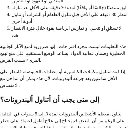
المعدني أو القهوة أو العصير)
ابق منتصبًا (جالسًا أو واقفًا) لمدة 30 دقيقة على الأقل بعد تناوله
انتظر 30 دقيقة على الأقل قبل تناول الطعام أو الشراب أو تناول
أدوية أخرى
لا تستلقِ أو تنحني أو تمارس الرياضة بقوة خلال فترة الانتظار
هذه
هذه التعليمات ليست مجرد اقتراحات - إنها ضرورية لمنع الآثار الجانبية
الخطيرة وضمان فعالية الدواء. يساعد الوضع المستقيم على منع تهيج
المريء بسبب القرص.
إذا كنت تتناول مكملات الكالسيوم أو مضادات الحموضة، فانتظر على
الأقل ساعتين بعد جرعة أليندرونات، لأن هذه يمكن أن تتداخل مع
الامتصاص.
إلى متى يجب أن أتناول أليندرونات؟
يتناول معظم الأشخاص أليندرونات لمدة 3 إلى 5 سنوات في البداية،
على الرغم من أن البعض قد يحتاج إلى علاج أطول اعتمادًا على خطر
تعرضهم للكسور. سيقوم طبيبك بتقييم ما إذا كان يجب عليك الاستمرار