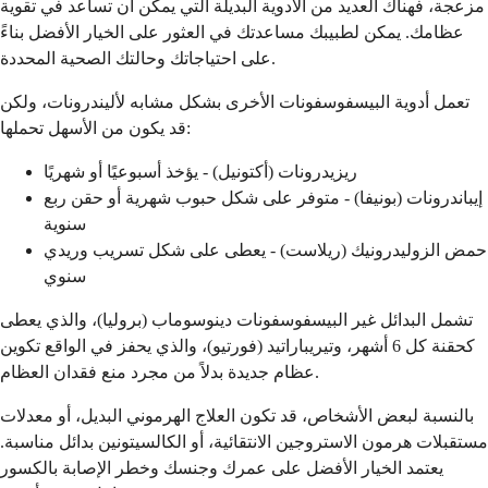
مزعجة، فهناك العديد من الأدوية البديلة التي يمكن أن تساعد في تقوية
عظامك. يمكن لطبيبك مساعدتك في العثور على الخيار الأفضل بناءً
على احتياجاتك وحالتك الصحية المحددة.
تعمل أدوية البيسفوسفونات الأخرى بشكل مشابه لأليندرونات، ولكن
قد يكون من الأسهل تحملها:
ريزيدرونات (أكتونيل) - يؤخذ أسبوعيًا أو شهريًا
إيباندرونات (بونيفا) - متوفر على شكل حبوب شهرية أو حقن ربع
سنوية
حمض الزوليدرونيك (ريلاست) - يعطى على شكل تسريب وريدي
سنوي
تشمل البدائل غير البيسفوسفونات دينوسوماب (بروليا)، والذي يعطى
كحقنة كل 6 أشهر، وتيريباراتيد (فورتيو)، والذي يحفز في الواقع تكوين
عظام جديدة بدلاً من مجرد منع فقدان العظام.
بالنسبة لبعض الأشخاص، قد تكون العلاج الهرموني البديل، أو معدلات
مستقبلات هرمون الاستروجين الانتقائية، أو الكالسيتونين بدائل مناسبة.
يعتمد الخيار الأفضل على عمرك وجنسك وخطر الإصابة بالكسور