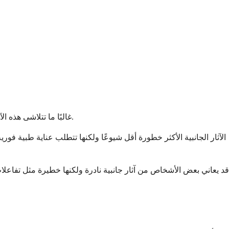
غالبًا ما تتلاشى هذه الآثار الجانبية الشائعة مع اعتياد الجسم على الدواء. ومع ذلك، إذا استمرت أو أصبحت مزعجة، فأخبر طبيبك حتى يتمكن من مساعدتك في إدارتها.
الآثار الجانبية الأكثر خطورة أقل شيوعًا ولكنها تتطلب عناية طبية ف
قد يعاني بعض الأشخاص من آثار جانبية نادرة ولكنها خطيرة مثل تفاعلا