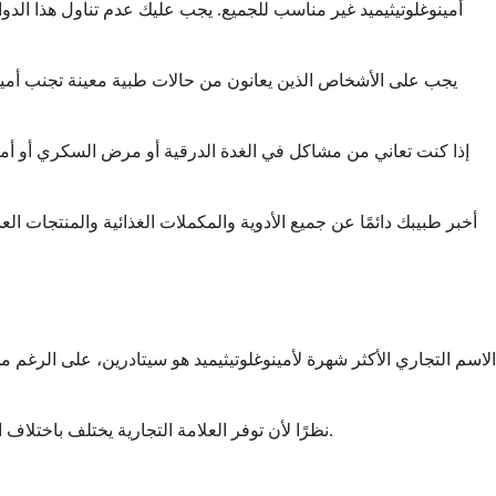
أمينوغلوتيثيميد غير مناسب للجميع. يجب عليك عدم تناول هذا الدوا
يجب على الأشخاص الذين يعانون من حالات طبية معينة تجنب أمينوغ
إذا كنت تعاني من مشاكل في الغدة الدرقية أو مرض السكري أو أمرا
أخبر طبيبك دائمًا عن جميع الأدوية والمكملات الغذائية والمنتجات الع
الاسم التجاري الأكثر شهرة لأمينوغلوتيثيميد هو سيتادرين، على الرغم
نظرًا لأن توفر العلامة التجارية يختلف باختلاف الموقع والدواء ليس موصوفًا بشكل شائع اليوم، فقد يحتاج الصيدلي إلى طلبه خصيصًا لك. هذا أمر طبيعي ولا يعني أن هناك أي خطأ في وصفك.