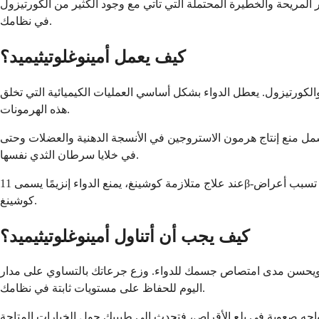
 المريحة والخطيرة المحتملة التي تأتي مع وجود الكثير من الكورتيزول
في نظامك.
كيف يعمل أمينوغلوتيثيميد؟
والكورتيزول. يعطل الدواء بشكل أساسي العمليات الكيميائية التي تخلق
هذه الهرمونات.
شمل منع إنتاج هرمون الاستروجين في الأنسجة الدهنية والعضلات وحتى
في خلايا سرطان الثدي نفسها.
عند علاج متلازمة كوشينغ، يمنع الدواء إنزيمًا يسمى 11β-هيدروكسيلاز في الغدد الكظرية. هذا الإنزيم ضروري لإنتاج الكورتيزول، لذا فإن منعه يساعد في تقليل مستويات الكورتيزول المفرطة التي تسبب أعراض
كوشينغ.
كيف يجب أن أتناول أمينوغلوتيثيميد؟
 الطعام على تقليل اضطراب المعدة ويحسن مدى امتصاص جسمك للدواء. وزع جرعاتك بالتساوي على مدار
اليوم للحفاظ على مستويات ثابتة في نظامك.