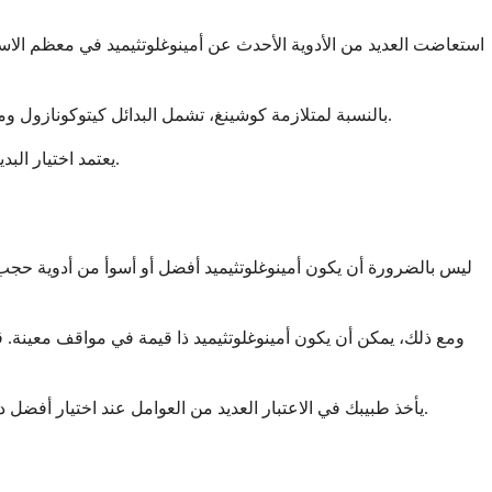
استعاضت العديد من الأدوية الأحدث عن أمينوغلوتثيميد في معظم الاستخ
بالنسبة لمتلازمة كوشينغ، تشمل البدائل كيتوكونازول وميتيرابون وميتوتان. قد يفكر طبيبك أيضًا في الأدوية الأحدث مثل ميفبريستون أو باسيروتيد، اعتمادًا على النوع المحدد من متلازمة كوشينغ لديك.
يعتمد اختيار البديل على حالتك المحددة وعوامل صحية أخرى ومدى استجابتك للعلاجات السابقة. سيعمل طبيبك معك للعثور على الخيار الأنسب لحالتك الفردية.
ليس بالضرورة أن يكون أمينوغلوتثيميد أفضل أو أسوأ من أدوية حجب اله
ومع ذلك، يمكن أن يكون أمينوغلوتثيميد ذا قيمة في مواقف معينة.
يأخذ طبيبك في الاعتبار العديد من العوامل عند اختيار أفضل دواء لك، بما في ذلك حالتك المحددة وصحتك العامة والأدوية الأخرى التي تتناولها والآثار الجانبية المحتملة. ما هو الأفضل يختلف من شخص لآخر.