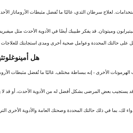
دامات. لعلاج سرطان الثدي، غالبًا ما تُفضل مثبطات الأروماتاز ​​الأح
هل أمينوغلوتث
رمونات الأخرى - إنه ببساطة مختلف. غالبًا ما تُفضل مثبطات الأروماتاز 
 قد يستجيب بعض المرضى بشكل أفضل له من الأدوية الأحدث، أو قد لا 