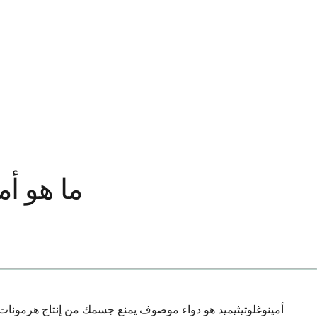
ما هو أم
أمينوغلوتيثيميد هو دواء موصوف يمنع جسمك من إنتاج هرمونات م