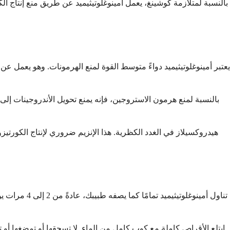
بالنسبة لمتلازمة كوشينغ، يعمل أمينوغلوتيثيميد عن طريق منع إنتاج ا
يعتبر أمينوغلوتيثيميد دواءً متوسط القوة لمنع الهرمونات. وهو يعمل 
بالنسبة لمنع هرمون الاستروجين، فإنه يمنع تحويل الأندروجينات إ
تناول أمينو
ابتلع الأقراص كاملة مع كوب كامل من الماء. لا تسحقها أو تمضغها أو تكسرها، لأن هذا قد يؤثر على كيفية إطلاق الدواء في جسمك. إذا كنت تواجه صعوبة في بلع الأقراص، فتحدث إلى طبيبك حول الخيارات المتاحة.