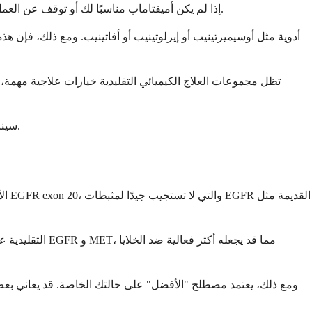
إذا لم يكن أميفتاماب مناسبًا لك أو توقف عن العمل بفعالية، فقد تتوفر العديد من خيارات العلاج الأخرى. يعتمد البديل الأفضل على نوع سرطان الرئة المحدد لديك والعلاجات السابقة التي تلقيتها.
تظل مجموعات العلاج الكيميائي التقليدية خيارات علاجية مهمة، خ
سيناقش طبيب الأورام جميع الخيارات المتاحة معك، مع الأخذ في الاعتبار الميزات المحددة لسرطانك وصحتك العامة وتفضيلات العلاج الخاصة بك.
ومع ذلك، يعتمد مصطلح "الأفضل" على حالتك الخاصة. قد يعاني بع