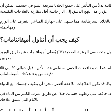
رطانية بدلاً من التأثير على جميع الخلايا سريعة النمو في جسمك. يمكن أن
يؤدي هذا النهج الدقيق إلى آثار جانبية أقل مقارنة بالعلاجات التقليدية.
الخلايا السرطانية، مما يسهل على جهازك المناعي التعرف على الورم
ومهاجمته.
كيف يجب أن أتناول أميفانتاماب؟
يُعطى أميفانتاماب عن طريق الوريد (IV) مباشرة في مجرى الدم في مركز علاج السرطان أو المستشفى. لا يمكنك تناول هذا الدواء في المنزل، لأنه يتطلب مراقبة دقيقة من قبل متخصصي الرعاية الصحية
المدربين.
قبل كل عملية تسريب، سيقدم لك فريقك الطبي أدوية مسبقة للمساعدة في منع الحساسية. عادة ما تشمل هذه مضادات الهيستامين والمنشطات وخافضات الحمى. ستتلقى هذه الأدوية قبل حوالي 30 إلى 60
دقيقة من بدء علاجك بأميفانتاماب.
ويلة. حافظ على رطوبة جسمك جيدًا عن طريق شرب الكثير من الماء في
الأيام التي تسبق علاجك.