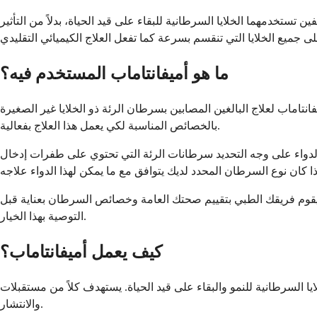
تخدمهما الخلايا السرطانية للبقاء على قيد الحياة، بدلاً من التأثير
ما هو أميفانتاماب المستخدم فيه؟
بالغين المصابين بسرطان الرئة ذو الخلايا غير الصغيرة (NSCLC) والذي لديه تغيرات جينية معينة. سيطلب طبيبك إجراء اختبارات خاصة لتحديد ما إذا كان السرطان لديك يتمتع
بالخصائص المناسبة لكي يعمل هذا العلاج بفعالية.
لتحديد سرطانات الرئة التي تحتوي على طفرات إدخال EGFR exon 20. هذه هي تغيرات جينية معينة تجعل الخلايا السرطانية تنمو بشكل مختلف عن الأنواع الأخرى من سرطان الرئة.
 سيقوم فريقك الطبي بتقييم صحتك العامة وخصائص السرطان بعناية قبل
التوصية بهذا الخيار.
كيف يعمل أميفانتاماب؟
د الحياة. يستهدف كلاً من مستقبلات EGFR و MET، والتي تشبه المفاتيح التي تخبر الخلايا السرطانية بالتكاثر
والانتشار.