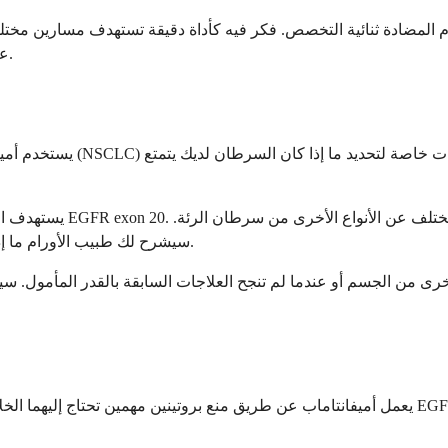
مضادة ثنائية التخصص. فكر فيه كأداة دقيقة تستهدف مسارين مختلفين تس
على جميع الخلايا التي تنقسم بسرعة كما تفعل العلاج الكيميائي التقليدي.
يستخدم أميفانتاماب لعلاج ال
يستهدف الدواء على وجه ا
سيشرح لك طبيب الأورام ما إذا كان نوع السرطان المحدد لديك يتوافق مع ما يمكن لهذا الدواء علاجه.
أخرى من الجسم أو عندما لم تنجح العلاجات السابقة بالقدر المأمول.
يعمل أميفانتاماب عن طريق منع بروتينين مهمين تحتاج إليهما الخلايا السرطانية للنمو والبقاء على قي