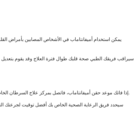
يمكن استخدام أميفانتاماب في الأشخاص المصابين بأمراض القلب، 
إذا فاتك موعد حقن أميفانتاماب، فاتصل بمركز علاج السرطان الخاص بك في أقرب وقت ممكن لإعادة تحديد الموعد. لا تقلق كثيرًا بشأن فقدان علاج واحد، حيث يمكن لفريقك الطبي تعديل جدولك الزمني بأمان.
سيحدد فريق الرعاية الصحية الخاص بك أفضل توقيت لجرعتك التالية