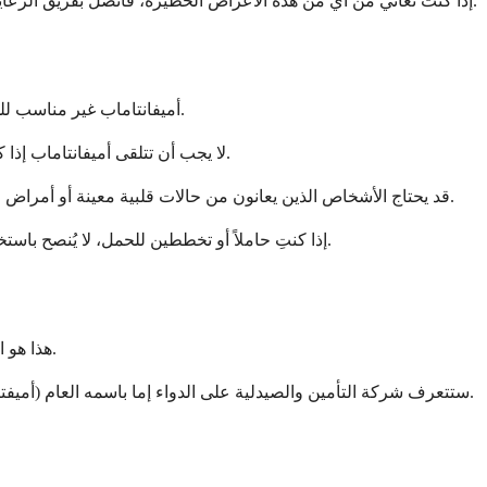
إذا كنت تعاني من أي من هذه الأعراض الخطيرة، فاتصل بفريق الرعاية الصحية الخاص بك على الفور أو اذهب إلى غرفة الطوارئ. سيقدم لك فريقك الطبي تعليمات مفصلة حول الأعراض التي تتطلب عناية عاجلة.
أميفانتاماب غير مناسب للجميع، وسيقوم طبيب الأورام بتقييم ما إذا كان هو الخيار المناسب لحالتك المحددة بعناية. تؤثر عدة عوامل على ما إذا كان هذا العلاج مناسبًا لك.
لا يجب أن تتلقى أميفانتاماب إذا كنت قد عانيت من رد فعل تحسسي شديد لهذا الدواء أو أي من مكوناته في الماضي. سيناقش طبيبك تاريخ الحساسية لديك بدقة قبل بدء العلاج.
قد يحتاج الأشخاص الذين يعانون من حالات قلبية معينة أو أمراض رئوية حادة أو التهابات نشطة إلى علاجات بديلة أو مراقبة إضافية. سيراجع فريقك الطبي تاريخك الطبي الكامل للتأكد من أن هذا العلاج آمن لك.
إذا كنتِ حاملاً أو تخططين للحمل، لا يُنصح باستخدام أميفانتاماب لأنه قد يضر بطفلكِ النامي. يجب على النساء في سن الإنجاب استخدام وسائل منع الحمل الفعالة أثناء العلاج وبعده لعدة أشهر.
يتوفر أميفانتاماب تحت الاسم التجاري Rybrevant. هذا هو الاسم التجاري الوحيد المتاح حاليًا لهذا الدواء في الولايات المتحدة والعديد من البلدان الأخرى.
ستتعرف شركة التأمين والصيدلية على الدواء إما باسمه العام (أميفتاماب) أو الاسم التجاري (ريبريفانت). يشير كلا الاسمين إلى نفس الدواء بالضبط، لذا لا تقلق إذا رأيت أحدهما في سجلاتك الطبية أو أوراق العلاج.