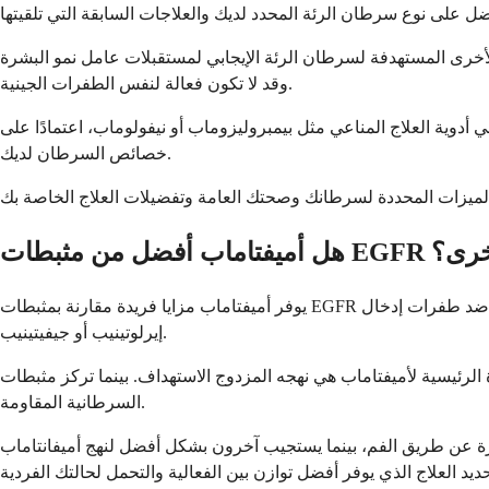
لرئة الإيجابي لمستقبلات عامل نمو البشرة (EGFR) أدوية مثل أوسيميرتينيب أو إيرلوتينيب أو أفاتينيب. ومع ذلك، فإن هذه الأدوية تعمل بشكل مختلف عن أميفتاماب
وقد لا تكون فعالة لنفس الطفرات الجينية.
 أدوية العلاج المناعي مثل بيمبروليزوماب أو نيفولوماب، اعتمادًا على
خصائص السرطان لديك.
فضل من مثبطات EGFR الأخرى؟
يوفر أميفتاماب مزايا فريدة مقارنة بمثبطات EGFR الأخرى، خاصة لأنواع معينة من طفرات سرطان الرئة. إنه مصمم للعمل ضد طفرات إدخال EGFR exon 20، والتي لا تستجيب جيدًا لمثبطات EGFR القديمة مثل
إيرلوتينيب أو جيفيتينيب.
 لأميفتاماب هي نهجه المزدوج الاستهداف. بينما تركز مثبطات EGFR التقليدية على مسار بروتين واحد، يمنع أميفتاماب كلاً من مستقبلات EGFR و MET، مما قد يجعله أكثر فعالية ضد الخلايا
السرطانية المقاومة.
ة عن طريق الفم، بينما يستجيب آخرون بشكل أفضل لنهج أميفانتاماب