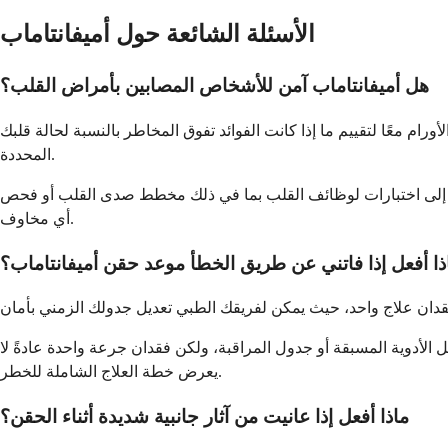
الأسئلة الشائعة حول أميفانتاماب
هل أميفانتاماب آمن للأشخاص المصابين بأمراض القلب؟
م معًا لتقييم ما إذا كانت الفوائد تفوق المخاطر بالنسبة لحالة قلبك
المحددة.
ما في ذلك مخطط صدى القلب أو فحص MUGA. سيراقب فريقك الطبي صحة قلبك طوال فترة العلاج وقد يقوم بتعديل خطة رعايتك إذا ظهرت
أي مخاوف.
ذا أفعل إذا فاتني عن طريق الخطأ موعد حقن أميفانتاماب؟
 الأدوية المسبقة أو جدول المراقبة، ولكن فقدان جرعة واحدة عادةً لا
يعرض خطة العلاج الشاملة للخطر.
ماذا أفعل إذا عانيت من آثار جانبية شديدة أثناء الحقن؟