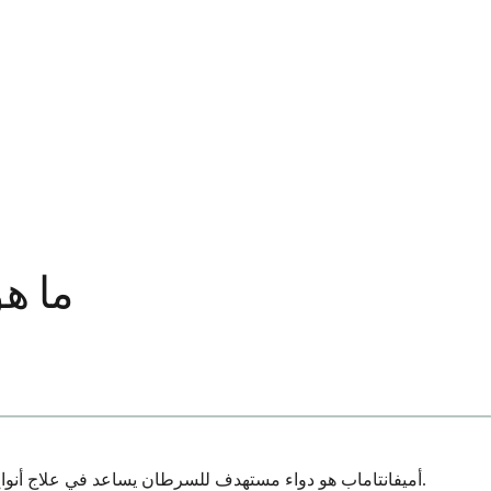
ما هو
أميفانتاماب هو دواء مستهدف للسرطان يساعد في علاج أنواع معينة من سرطان الرئة. إنه علاج متخصص مصمم لمنع بروتينات معينة تساعد الخلايا السرطانية على النمو والانتشار في جميع أنحاء الجسم.