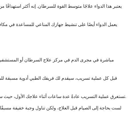
يعتبر هذا الدواء علاجًا متوسط ​​القوة للسرطان. إنه أكثر استهدافًا م
يعمل الدواء أيضًا على تنشيط جهازك المناعي للمساعدة في مكاف
تستغرق عملية التسريب عادةً عدة ساعات أثناء علاجك الأول، حيث سيبدأ فريق الرعاية الصحية ببطء ويزيد المعدل تدريجيًا إذا كنت تتحمله جيدًا. قد تكون العلاجات اللاحقة أقصر بمجرد أن يتكيف جسمك مع الدواء.
لست بحاجة إلى الصيام قبل العلاج، ولكن تناول وجبة خفيفة مسبقً