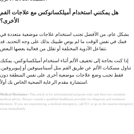
هل يمكنني استخدام أميلكسانوكس مع علاجات الفم
الأخرى؟
بشكل عام، من الأفضل تجنب استخدام علاجات موضعية متعددة في
فمك في نفس الوقت ما لم يوصِ طبيبك بذلك على وجه التحديد. قد
تتفاعل الأدوية المختلفة أو تقلل من فعالية بعضها البعض.
إذا كنت بحاجة إلى تخفيف الألم أثناء استخدام أميلكسانوكس، يمكنك
تناول مسكنات الألم عن طريق الفم مثل أسيتامينوفين أو إيبوبروفين.
فقط تجنب وضع علاجات موضعية أخرى على نفس المنطقة دون
استشارة مقدم الرعاية الصحية الخاص بك أولاً.
Medical Disclaimer:
This article is for informational purposes only and does not constitute
medical advice. Always consult a qualified healthcare provider for diagnosis and treatment
decisions. If you are experiencing a medical emergency, call 911 or go to the nearest emergency
room immediately.