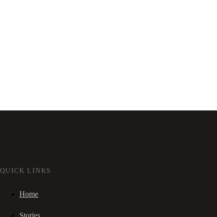
QUICK LINKS
Home
Stories