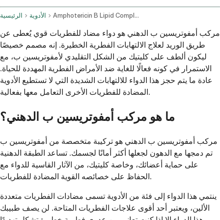
Amphotericin B Lipid Complex Intravenous Route Injection Route
الأدوية
الرئيسية
مركب أمفوتريسين ب الدهني هو دواء مضاد للفطريات قوي يُعطى عن
طريق الوريد لعلاج الالتهابات الفطرية الخطيرة. إنه مصمم خصيصًا
ليكون ألطف على كليتيك من الشكل التقليدي لأمفوتريسين ب، مع
الاستمرار في كونه فعالًا للغاية ضد الأمراض الفطرية المهددة للحياة.
عادة ما يتم حجز هذا الدواء للالتهابات الشديدة التي لا تستطيع الأدوية
المضادة للفطريات الأخرى التعامل معها بفعالية.
ما هو مركب أمفوتريسين ب الدهني؟
مركب أمفوتريسين ب الدهني هو تركيبة متخصصة من أمفوتريسين ب
تم دمجها مع الدهون لجعلها أكثر أمانًا لجسمك. تساعد الطبقة الدهنية
على حماية أعضائك، وخاصة كليتيك، من الآثار القاسية للدواء مع
الحفاظ على خصائصه القوية المضادة للفطريات.
ينتمي هذا الدواء إلى فئة من الأدوية تسمى مضادات الفطريات متعددة
الألين، ويعتبر أحد أقوى علاجات الفطريات المتاحة. لن يصف طبيبك
هذا الدواء إلا إذا كنت تعاني من عدوى فطرية خطيرة تشكل تهديدًا