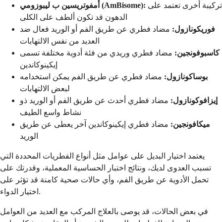
تركيبة أخرى تعتمد على
أمفوتريسين ب ليبوزومي (AmBisome):
الدهون قد تكون ألطف على الكلى
فوريكونازول:
مضاد فطري عن طريق الفم أو الوريد فعال ضد
العديد من نفس الالتهابات
كاسبوفونجين:
مضاد فطري وريدي من فئة أدوية مختلفة تسمى
إيكينوكاندين
بوساكونازول:
مضاد فطري عن طريق الفم يمكن استخدامه
لبعض الالتهابات
إيزافوكونازول:
مضاد فطري أحدث عن طريق الفم أو الوريد ذو
نشاط واسع الطيف
ميكافونجين:
مضاد فطري إيكينوكاندين آخر يعطى عن طريق
الوريد
يعتمد اختيار البديل على عوامل مثل أنواع الفطريات المحددة التي
تسبب العدوى لديك، ونتائج اختبار الحساسية المعملية، وقدرتك على
تحمل الأدوية عن طريق الفم، وأي حالات صحية كامنة قد تؤثر على
اختيار الدواء.
في بعض الحالات، قد يوصى بالعلاج المركب مع العديد من العوامل