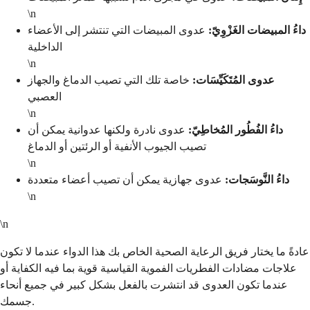
\n
داءُ المبيضات الغَزْوِيّ:
عدوى المبيضات التي تنتشر إلى الأعضاء
الداخلية
\n
عدوى المُتَكَيِّسَات:
خاصة تلك التي تصيب الدماغ والجهاز
العصبي
\n
داءُ الفُطُور المُخاطِيّ:
عدوى نادرة ولكنها عدوانية يمكن أن
تصيب الجيوب الأنفية أو الرئتين أو الدماغ
\n
داءُ النَّوسَجات:
عدوى جهازية يمكن أن تصيب أعضاء متعددة
\n
\n
عادةً ما يختار فريق الرعاية الصحية الخاص بك هذا الدواء عندما لا تكون
علاجات مضادات الفطريات الفموية القياسية قوية بما فيه الكفاية أو
عندما تكون العدوى قد انتشرت بالفعل بشكل كبير في جميع أنحاء
جسمك.