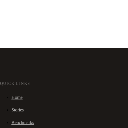
QUICK LINKS
Home
Stories
Benchmarks