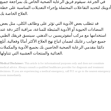
في الجرعة. سيقوم فريق الرعاية الصحية الخاص بك بمراجعة جميع
أدويتك لتحديد التفاعلات المحتملة وإجراء التعديلات المناسبة على خطة
العلاج الخاصة بك.
قد تتطلب بعض الأدوية التي تؤثر على وظائف الكلى، مثل بعض
المضادات الحيوية أو الأدوية المثبطة للمناعة، مراقبة أكثر دقة عند
استخدامها مع مركب أمفوتريسين ب الدهني. سينسق فريقك الطبي
جميع جوانب رعايتك لضمان اتباع نهج العلاج الأكثر أمانًا وفعالية. أبلغ
دائمًا مقدمي الرعاية الصحية الخاصين بك بجميع الأدوية والمكملات
الغذائية والمنتجات العشبية التي تتناولها.
Medical Disclaimer:
This article is for informational purposes only and does not constitute
medical advice. Always consult a qualified healthcare provider for diagnosis and treatment
decisions. If you are experiencing a medical emergency, call 911 or go to the nearest emergency
room immediately.