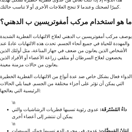
كبيرًا لصحتك وعندما لا تنجح العلاجات الأخرى أو لا تناسب حالتك.
ما هو استخدام مركب أمفوتريسين ب الدهني؟
يوصف مركب أمفوتريسين ب الدهني لعلاج الالتهابات الفطرية الشديدة
والمهددة للحياة في جميع أنحاء الجسم. تحدث هذه الالتهابات عادةً عند
الأشخاص الذين يعانون من ضعف في جهاز المناعة، مثل أولئك الذين
يخضعون لعلاج السرطان أو متلقي زراعة الأعضاء أو الأفراد الذين
يعانون من حالات مزمنة معينة.
الدواء فعال بشكل خاص ضد عدة أنواع من الالتهابات الفطرية الخطيرة
التي يمكن أن تؤثر على أجزاء مختلفة من الجسم. فيما يلي الحالات
الرئيسية التي يعالجها:
\n
داءُ المُسْتََرقَة:
عدوى رئوية تسببها فطريات الرشاشيات والتي
يمكن أن تنتشر إلى أعضاء أخرى
\n
إِنتانُ المَبيضَّات:
عدوى في مجرى الدم تسببها خمائر المبيضات