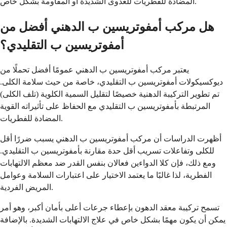
المضادة للفطريات للعدوى الشديدة أو المقاومة بشكل خاص.
هل مركب أمفوتريسين ب الدهني أفضل من
أمفوتريسين ب التقليدي؟
يعتبر مركب أمفوتريسين ب الدهني عمومًا أفضل تحملًا من
ديوكسيكولات أمفوتريسين ب التقليدي، خاصة من حيث سلامة الكلى.
تم تطوير التركيبة الدهنية خصيصًا لتقليل السمية الكلوية (تلف الكلى)
المرتبطة بأمفوتريسين ب التقليدي مع الحفاظ على تأثيراته القوية
المضادة للفطريات.
أظهرت الدراسات أن مركب أمفوتريسين ب الدهني يسبب ضررًا أقل
للكلى وتفاعلات تسريب أقل حدة مقارنة بأمفوتريسين ب التقليدي.
ومع ذلك، فإن كلا الدواءين فعالان بنفس القدر ضد معظم الالتهابات
الفطرية، لذا غالبًا ما يعتمد الاختيار على اعتبارات السلامة وعوامل
المريض الفردية.
تسمح تركيبة معقد الدهون بإعطاء جرعات أعلى بأمان أكبر، وهو أمر
يمكن أن يكون مهمًا بشكل خاص في علاج الالتهابات الشديدة. بالإضافة