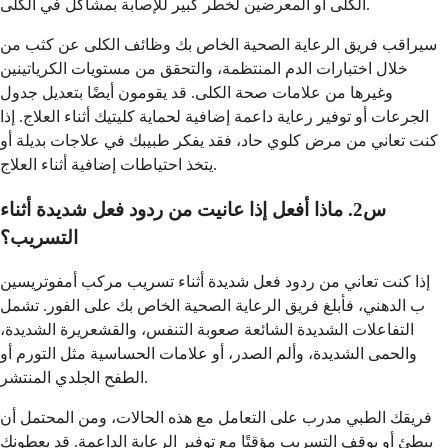
الكلى أو المعرضين لخطر كبير للإصابة بمشاكل في الكلى.
سيراقب فريق الرعاية الصحية الخاص بك وظائف الكلى عن كثب من
خلال اختبارات الدم المنتظمة، والتحقق من مستويات الكرياتينين
وغيرها من علامات صحة الكلى. قد يقومون أيضًا بتعديل جدول
الجرعات أو توفير رعاية داعمة إضافية لحماية كليتيك أثناء العلاج. إذا
كنت تعاني من مرض كلوي حاد، فقد يفكر طبيبك في علاجات بديلة أو
يتخذ احتياطات إضافية أثناء العلاج.
س2. ماذا أفعل إذا عانيت من ردود فعل شديدة أثناء
التسريب؟
إذا كنت تعاني من ردود فعل شديدة أثناء تسريب مركب أمفوتريسين
ب الدهني، فأبلغ فريق الرعاية الصحية الخاص بك على الفور. تشمل
التفاعلات الشديدة الشائعة صعوبة التنفس، والقشعريرة الشديدة،
والحمى الشديدة، وألم الصدر، أو علامات الحساسية مثل التورم أو
الطفح الجلدي المنتشر.
فريقك الطبي مدرب على التعامل مع هذه الحالات، ومن المحتمل أن
يبطئ أو يوقف التسريب مؤقتًا مع توفير الرعاية الداعمة. قد يعطونك