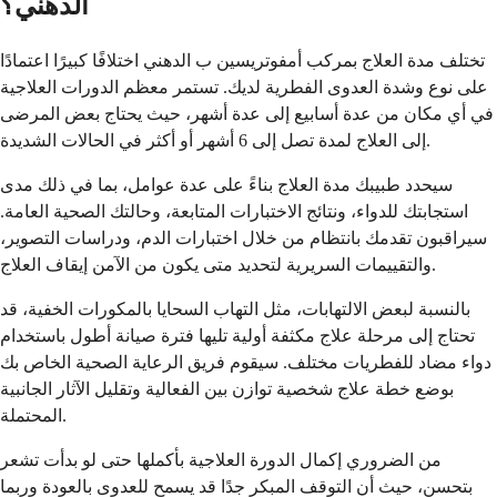
الدهني؟
تختلف مدة العلاج بمركب أمفوتريسين ب الدهني اختلافًا كبيرًا اعتمادًا
على نوع وشدة العدوى الفطرية لديك. تستمر معظم الدورات العلاجية
في أي مكان من عدة أسابيع إلى عدة أشهر، حيث يحتاج بعض المرضى
إلى العلاج لمدة تصل إلى 6 أشهر أو أكثر في الحالات الشديدة.
سيحدد طبيبك مدة العلاج بناءً على عدة عوامل، بما في ذلك مدى
استجابتك للدواء، ونتائج الاختبارات المتابعة، وحالتك الصحية العامة.
سيراقبون تقدمك بانتظام من خلال اختبارات الدم، ودراسات التصوير،
والتقييمات السريرية لتحديد متى يكون من الآمن إيقاف العلاج.
بالنسبة لبعض الالتهابات، مثل التهاب السحايا بالمكورات الخفية، قد
تحتاج إلى مرحلة علاج مكثفة أولية تليها فترة صيانة أطول باستخدام
دواء مضاد للفطريات مختلف. سيقوم فريق الرعاية الصحية الخاص بك
بوضع خطة علاج شخصية توازن بين الفعالية وتقليل الآثار الجانبية
المحتملة.
من الضروري إكمال الدورة العلاجية بأكملها حتى لو بدأت تشعر
بتحسن، حيث أن التوقف المبكر جدًا قد يسمح للعدوى بالعودة وربما