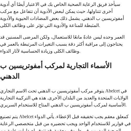
سيأخذ فريق الرعاية الصحية الخاص بك في الاعتبار أيضًا أي أدوية
أخرى تتناولها، حيث يمكن لبعض الأدوية أن تتفاعل مع مركب
أمفوتريسين ب الدهني. يشمل ذلك بعض المضادات الحيوية والأدوية
المثبطة للمناعة والأدوية التي تؤثر على وظائف الكلى.
العمر وحده ليس عادةً مانعًا للاستعمال، ولكن المرضى المسنين قد
يحتاجون إلى مراقبة أكثر دقة بسبب التغيرات المرتبطة بالعمر في
وظائف الكلى وزيادة الحساسية لآثار الدواء.
الأسماء التجارية لمركب أمفوتريسين ب
الدهني
يتوفر مركب أمفوتريسين ب الدهني تحت الاسم التجاري Abelcet في
الولايات المتحدة والعديد من البلدان الأخرى. هذه هي التركيبة التجارية
الأساسية لمركب أمفوتريسين ب الدهني المتاح للاستخدام السريري.
يتم تصنيع Abelcet كمعلق معقم يجب تخفيفه قبل الإعطاء. يأتي الدواء
في قوارير للاستخدام الواحد ويجب تحضيره من قبل متخصصي الرعاية
الصحية المدربين في ظروف معقمة. قد تتوفر إصدارات عامة من