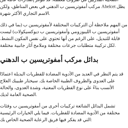
مركب أمفوتريسين ب الدهني في بعض المناطق، ولكن Abelcet يظل
الاسم التجاري الأكثر شهرة.
من المهم ملاحظة أن التركيبات المختلفة لأمفوتريسين ب (بما في ذلك
أمفوتريسين ب الليبوزومي وأمفوتريسين ب ديوكسيكولات) ليست
قابلة للتبديل، على الرغم من أنها تحتوي على نفس المكون النشط.
لكل تركيبة متطلبات جرعات مختلفة وملامح آثار جانبية مختلفة.
بدائل مركب أمفوتريسين ب الدهني
قد يتم النظر في العديد من الأدوية المضادة للفطريات البديلة اعتمادًا
على العدوى والظروف الطبية الخاصة بك. سيختار طبيبك العلاج
الأنسب بناءً على نوع الفطريات المعنية، وشدة العدوى، والحالة
الصحية العامة لديك.
تشمل البدائل الشائعة تركيبات أخرى من أمفوتريسين ب وفئات
مختلفة من الأدوية المضادة للفطريات. فيما يلي الخيارات الرئيسية
التي قد يفكر فيها فريق الرعاية الصحية الخاص بك: