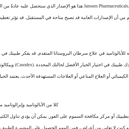
شتهر الأبالوتاميد باسمه التجاري Erleada. هذا هو الإصدار الذي ستحصل عليه عادةً من الصيدلية، والذي تصنعه شركة Janssen Pharmaceuticals.
كلا من الأبالوتاميد وإنزالوتاميد 