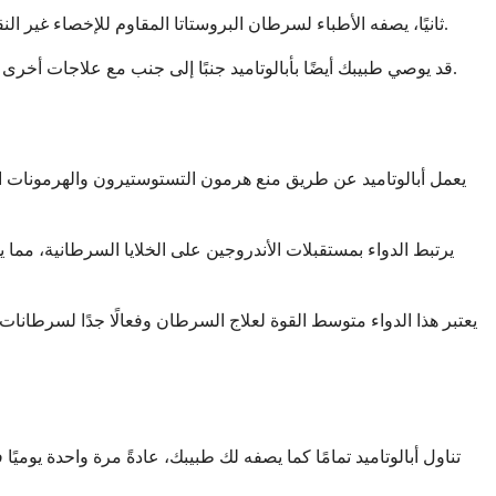
ثانيًا، يصفه الأطباء لسرطان البروستاتا المقاوم للإخصاء غير النقيلي عندما يكون هناك خطر كبير من انتشار السرطان. في هذه الحالة، يعمل كإجراء وقائي لتأخير تقدم السرطان إلى أجزاء أخرى من جسمك.
قد يوصي طبيبك أيضًا بأبالوتاميد جنبًا إلى جنب مع علاجات أخرى مثل العلاج الهرموني أو الإشعاع. الهدف دائمًا هو إبطاء نمو السرطان، وتقليل الأعراض، ومساعدتك على الحفاظ على أفضل نوعية حياة ممكنة.
يعمل أبالوتاميد عن طريق منع هرمون التستوستيرون والهرمونات ال
يرتبط الدواء بمستقبلات الأندروجين على الخلايا السرطانية، مما 
يعتبر هذا الدواء متوسط ​​القوة لعلاج السرطان وفعالًا جدًا لسرطا
تناول أبالوتاميد تمامًا كما يصفه لك طبيبك، عادةً مرة واحدة يو