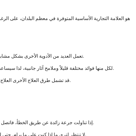
ي
تعمل العديد من الأدوية الأخرى بشكل مشابه للأبالوتاميد في علاج سرطان البروستاتا المتقدم. قد يفكر طبيبك في هذه البدائل إذا لم يكن الأبالوتاميد مناسبًا لك أو توقف عن العمل بفعالية.
تشمل البدائل الرئيسية إنزالوتاميد (Xtandi) ودارولوتاميد (Nubeqa) وبيكالوتاميد (Casodex). لكل منها فوائد مختلفة قليلاً وملامح آثار جانبية، لذا سيساعدك طبيبك في اختيار الخيار الأفضل لحالتك المحددة.
قد تشمل طرق العلاج الأخرى العلاج الكيميائي أو العلاج المناعي أو العلاجات المستهدفة الأحدث. يعتمد الخيار الأفضل على خصائص السرطان وصحتك العامة وتفضيلاتك الشخصية.
إذا تناولت جرعة زائدة عن طريق الخطأ، فاتصل بطبيبك أو مركز مكافحة السموم على الفور. يمكن أن يؤدي تناول الكثير من الأبالوتاميد إلى زيادة خطر الآثار الجانبية الخطيرة، وخاصة النوبات.
لا تنتظر لترى ما إذا كنت على ما يرام. حتى لو كنت لا تعاني من أعراض، فمن المهم الحصول على المشورة الطبية على الفور. يمكن لطبيبك مراقبتك وتقديم الرعاية المناسبة إذا لزم الأمر.