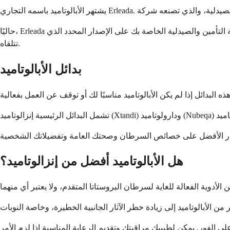
حاليًا، Erleada هو العلامة التجارية الأساسية المتوفرة في معظم البلدان، على الرغم من أن الإصدارات العامة قد تصبح متاحة في المستقبل. قد تؤثر تغطية التأمين والصيدلية الخاصة بك على الإصدار المحدد الذي
تتلقاه.
بدائل الأبالوتاميد
هل الأبالوتاميد أفضل من إنزالوتاميد؟
من الأدوية الفعالة للغاية لسرطان البروستاتا المتقدم، ولا يعتبر أي منهما