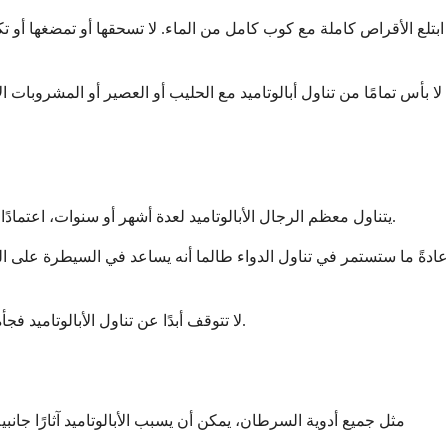
ابتلع الأقراص كاملة مع كوب كامل من الماء. لا تسحقها أو تمضغها أو 
لا بأس تمامًا من تناول أبالوتاميد مع الحليب أو العصير أو المشروبا
يتناول معظم الرجال الأبالوتاميد لعدة أشهر أو سنوات، اعتمادًا على مدى استجابة السرطان للعلاج. سيراقب طبيبك تقدمك من خلال فحوصات الدم والتصوير المنتظمة لتحديد المدة الأفضل لحالتك المحددة.
عادةً ما ستستمر في تناول الدواء طالما أنه يساعد في السيطرة على ال
لا تتوقف أبدًا عن تناول الأبالوتاميد فجأة دون التحدث إلى طبيبك أولاً. حتى لو كنت تشعر بتحسن، فمن المحتمل أن الدواء يعمل خلف الكواليس للحفاظ على السيطرة على السرطان.
مثل جميع أدوية السرطان، يمكن أن يسبب الأبالوتاميد آثارًا جا