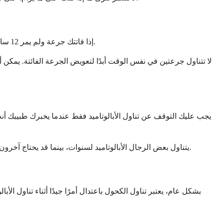
إذا فاتتك جرعة ولم يمر 12 ساعة على وقتك المعتاد، فتناولها في أقرب وقت ممكن. إذا مر أكثر من 12 ساعة، فتخط الجرعة الفائتة وتناول الجرعة التالية في الوقت المحدد.
لا تتناول جرعتين في نفس الوقت أبدًا لتعويض الجرعة الفائتة. يمكن 
يجب عليك التوقف عن تناول الأبالوتاميد فقط عندما يخبرك طبيبك أنه 
يتناول بعض الرجال الأبالوتاميد لسنوات، بينما قد يحتاج آخرون إلى تغيير العلاجات في وقت أقرب. سيستخدم طبيبك اختبارات الدم والفحوصات وكيف تشعر لتحديد أفضل وقت للتوقف عن العلاج أو تغييره.
بشكل عام، يعتبر تناول الكحول باعتدال أمرًا جيدًا أثناء تناول ال