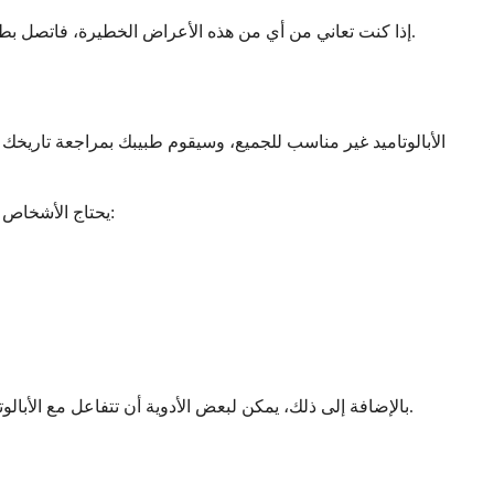
إذا كنت تعاني من أي من هذه الأعراض الخطيرة، فاتصل بطبيبك على الفور أو اطلب الرعاية الطبية الطارئة. تذكر، فريق الرعاية الصحية الخاص بك موجود لمساعدتك في التغلب على أي تحديات تواجهك.
الأبالوتاميد غير مناسب للجميع، وسيقوم طبيبك بمراجعة تاريخك ا
يحتاج الأشخاص الذين يعانون من حالات طبية معينة إلى اعتبار خاص قبل البدء في تناول الأبالوتاميد. سيقوم طبيبك بتقييم صحتك العامة للتأكد من أنها آمنة لك:
بالإضافة إلى ذلك، يمكن لبعض الأدوية أن تتفاعل مع الأبالوتاميد، مما قد يجعله أقل فعالية أو يزيد من الآثار الجانبية. أخبر طبيبك دائمًا عن جميع الأدوية والمكملات الغذائية والمنتجات العشبية التي تتناولها.