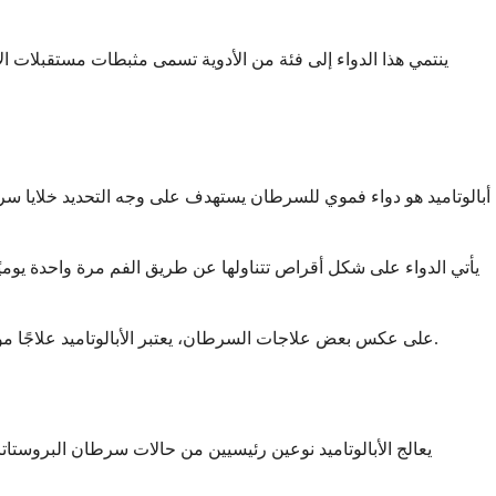
ينتمي هذا الدواء إلى فئة من الأدوية تسمى مثبطات مستقبلات الأ
أبالوتاميد هو دواء فموي للسرطان يستهدف على وجه التحديد خلايا سر
يأتي الدواء على شكل أقراص تتناولها عن طريق الفم مرة واحدة يومي
على عكس بعض علاجات السرطان، يعتبر الأبالوتاميد علاجًا موجهًا بدلاً من العلاج الكيميائي التقليدي. هذا يعني أنه مصمم لمهاجمة الخلايا السرطانية بدقة أكبر مع التسبب في آثار جانبية أقل للخلايا السليمة.
يعالج الأبالوتاميد نوعين رئيسيين من حالات سرطان البروستاتا