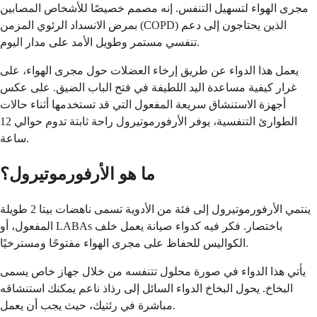
مجرى الهواء لتسهيل التنفس. إنه مصمم خصيصًا للأشخاص المصابين
بمرض الانسداد الرئوي المزمن (COPD) الذين يحتاجون إلى دعم
تنفسي مستمر وطويل الأمد على مدار اليوم.
يعمل هذا الدواء عن طريق إرخاء العضلات حول مجرى الهواء، على
غرار كيفية مساعدة اليد اللطيفة في فتح الباب الضيق. على عكس
أجهزة الاستنشاق سريعة المفعول التي قد تستخدمها أثناء حالات
الطوارئ التنفسية، يوفر الأرفورموتيرول راحة ثابتة تدوم حوالي 12
ساعة.
ما هو الأرفورموتيرول؟
ينتمي الأرفورموتيرول إلى فئة من الأدوية تسمى ناهضات بيتا 2 طويلة
المفعول، أو LABAs باختصار. فكر فيه كدواء صيانة يعمل خلف
الكواليس للحفاظ على مجرى الهواء مفتوحًا ومسترخيًا.
يأتي هذا الدواء في صورة محلول تتنفسه من خلال جهاز خاص يسمى
البخاخ. يحول البخاخ الدواء السائل إلى رذاذ ناعم يمكنك استنشاقه
مباشرة في رئتيك، حيث يجب أن يعمل.