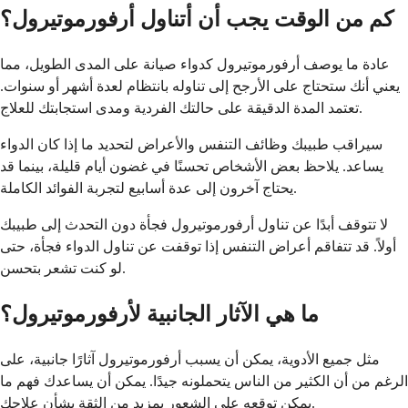
كم من الوقت يجب أن أتناول أرفورموتيرول؟
عادة ما يوصف أرفورموتيرول كدواء صيانة على المدى الطويل، مما
يعني أنك ستحتاج على الأرجح إلى تناوله بانتظام لعدة أشهر أو سنوات.
تعتمد المدة الدقيقة على حالتك الفردية ومدى استجابتك للعلاج.
سيراقب طبيبك وظائف التنفس والأعراض لتحديد ما إذا كان الدواء
يساعد. يلاحظ بعض الأشخاص تحسنًا في غضون أيام قليلة، بينما قد
يحتاج آخرون إلى عدة أسابيع لتجربة الفوائد الكاملة.
لا تتوقف أبدًا عن تناول أرفورموتيرول فجأة دون التحدث إلى طبيبك
أولاً. قد تتفاقم أعراض التنفس إذا توقفت عن تناول الدواء فجأة، حتى
لو كنت تشعر بتحسن.
ما هي الآثار الجانبية لأرفورموتيرول؟
مثل جميع الأدوية، يمكن أن يسبب أرفورموتيرول آثارًا جانبية، على
الرغم من أن الكثير من الناس يتحملونه جيدًا. يمكن أن يساعدك فهم ما
يمكن توقعه على الشعور بمزيد من الثقة بشأن علاجك.