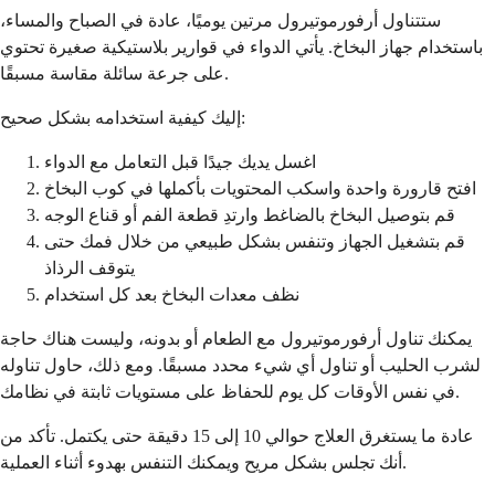
ستتناول أرفورموتيرول مرتين يوميًا، عادة في الصباح والمساء،
باستخدام جهاز البخاخ. يأتي الدواء في قوارير بلاستيكية صغيرة تحتوي
على جرعة سائلة مقاسة مسبقًا.
إليك كيفية استخدامه بشكل صحيح:
اغسل يديك جيدًا قبل التعامل مع الدواء
افتح قارورة واحدة واسكب المحتويات بأكملها في كوب البخاخ
قم بتوصيل البخاخ بالضاغط وارتدِ قطعة الفم أو قناع الوجه
قم بتشغيل الجهاز وتنفس بشكل طبيعي من خلال فمك حتى
يتوقف الرذاذ
نظف معدات البخاخ بعد كل استخدام
يمكنك تناول أرفورموتيرول مع الطعام أو بدونه، وليست هناك حاجة
لشرب الحليب أو تناول أي شيء محدد مسبقًا. ومع ذلك، حاول تناوله
في نفس الأوقات كل يوم للحفاظ على مستويات ثابتة في نظامك.
عادة ما يستغرق العلاج حوالي 10 إلى 15 دقيقة حتى يكتمل. تأكد من
أنك تجلس بشكل مريح ويمكنك التنفس بهدوء أثناء العملية.