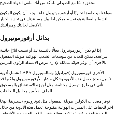
تحقق دائمًا مع الصيدلي للتأكد من أنك تتلقى الدواء الصحيح.
سواء تلقيت اسمًا تجاريًا أو أرفورموتيرول عامًا، يجب أن يكون المكون
النشط والفعالية هو نفسه. يمكن لطبيبك مساعدتك في تحديد الخيار
الأفضل لحالتك وميزانيتك.
بدائل أرفورموتيرول
إذا لم يكن أرفورموتيرول فعالًا بالنسبة لك أو تسبب آثارًا جانبية
مزعجة، يمكن للعديد من موسعات الشعب الهوائية طويلة المفعول
الأخرى أن توفر فوائد مماثلة لإدارة مرض الانسداد الرئوي المزمن.
تشمل أدوية LABA الأخرى فورموتيرول (فوراديل) وسالميتيرول
(سيريفنت). تعمل هذه الأدوية بشكل مشابه لأرفورموتيرول ولكنها قد
تأتي في طرق توصيل مختلفة، مثل أجهزة الاستنشاق بالمسحوق
الجاف بدلاً من محاليل البخاخات.
توفر مضادات الكولين طويلة المفعول مثل تيوتروبيوم (سبيريفا) نهجًا
آخر للحفاظ على الممرات الهوائية مفتوحة. تعمل هذه الأدوية من خلال
آلية مختلفة ولكنها قد تكون فعالة بنفس القدر للعديد من الأشخاص