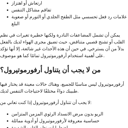
ارتعاش أو اهتزاز
تفاقم مشاكل التنفس
علامات رد فعل تحسسي مثل الطفح الجلدي أو التورم أو صعوبة
البلع
يمكن أن تشمل المضاعفات النادرة ولكنها خطيرة تغيرات في نظم
القلب أو تشنج قصبي متناقض، حيث تضيق مجرى الهواء لديك بالفعل
بدلاً من أن يسترخي. في حين أن هذه الأحداث غير شائعة، إلا أنها تؤكد
على أهمية استخدام أرفورموتيرول تمامًا كما هو موصوف.
من لا يجب أن يتناول أرفورموتيرول؟
أرفورموتيرول ليس مناسبًا للجميع، وهناك حالات معينة قد يختار فيها
طبيبك دواءً مختلفًا لاحتياجات التنفس لديك.
لا يجب أن تتناول أرفورموتيرول إذا كنت تعاني من:
الربو بدون مرض الانسداد الرئوي المزمن المتزامن
حساسية معروفة لأرفورموتيرول أو أدوية مماثلة
اضطرابات نظم القلب الشديدة