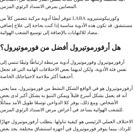
المصابين بمرض الانسداد الرئوي المزمن.
تتوفر أيضًا أدوية مركبة تتضمن كلاً من LABA وكورتيكوستيرويد
مستنشق. قد تكون هذه الأدوية مناسبة إذا كنت بحاجة إلى علاج إضافي
مضاد للالتهابات بالإضافة إلى توسيع الشعب الهوائية.
هل أرفورموتيرول أفضل من فورموتيرول؟
أرفورموتيرول وفورموتيرول أدوية مرتبطة ارتباطًا وثيقًا تنتمي إلى
نفس فئة الأدوية، ولكن لديهما بعض الاختلافات الهامة التي قد تجعل
أحدهما أكثر ملاءمة لاحتياجاتك الخاصة.
أرفورموتيرول هو في الواقع الشكل النشط من فورموتيرول، مما يعني
أنه قد يعمل بشكل أسرع قليلاً ويمكن التنبؤ به بشكل أكبر لدى بعض
الأشخاص. ومع ذلك، يوفر كلا الدواءين توسعًا طويل الأمد مماثلًا
للشعب الهوائية يساعد في أعراض مرض الانسداد الرئوي المزمن.
الاختلاف العملي الرئيسي هو كيفية تناولها. يتطلب أرفورموتيرول جهازًا
للرذاذ، بينما يتوفر فورموتيرول في أجهزة استنشاق مختلفة. يجد بعض