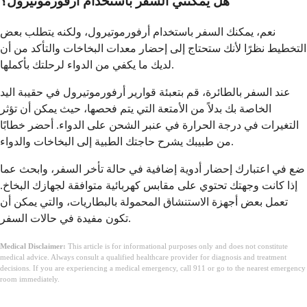
هل يمكنني السفر باستخدام أرفورموتيرول؟
نعم، يمكنك السفر باستخدام أرفورموتيرول، ولكنه يتطلب بعض
التخطيط نظرًا لأنك ستحتاج إلى إحضار معدات البخاخات والتأكد من أن
لديك ما يكفي من الدواء لرحلتك بأكملها.
عند السفر بالطائرة، قم بتعبئة قوارير أرفورموتيرول في حقيبة اليد
الخاصة بك بدلاً من الأمتعة التي يتم فحصها، حيث يمكن أن تؤثر
التغيرات في درجة الحرارة في عنبر الشحن على الدواء. أحضر خطابًا
من طبيبك يشرح حاجتك الطبية إلى البخاخات والدواء.
ضع في اعتبارك إحضار أدوية إضافية في حالة تأخر السفر، وابحث عما
إذا كانت وجهتك تحتوي على مقابس كهربائية متوافقة لجهازك البخاخ.
تعمل بعض أجهزة الاستنشاق المحمولة بالبطاريات، والتي يمكن أن
تكون مفيدة في حالات السفر.
Medical Disclaimer:
This article is for informational purposes only and does not constitute
medical advice. Always consult a qualified healthcare provider for diagnosis and treatment
decisions. If you are experiencing a medical emergency, call 911 or go to the nearest emergency
room immediately.