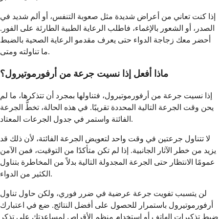
إذا كنت تعاني من أعراض شديدة مثل صعوبة التنفس، أو ألم شديد في
الصدر، أو الشعور بالإغماء، فاطلب الرعاية الطبية الطارئة على الفور.
أحضر معك زجاجة الدواء حتى يعرف مقدمو الرعاية الصحية بالضبط
ما تناولته ومتى.
ماذا أفعل إذا نسيت جرعة من أرفورموتيرول؟
إذا نسيت جرعة من أرفورموتيرول، فتناولها بمجرد أن تتذكرها، ما لم
يحن وقت الجرعة التالية المحددة تقريبًا. في هذه الحالة، تخطَّ الجرعة
الفائتة واستمر في جدول الجرعات المعتاد.
لا تتناول جرعتين في وقت واحد لتعويض الجرعة الفائتة، لأن ذلك قد
يزيد من خطر الآثار الجانبية. إذا لم تكن متأكدًا من التوقيت، فمن الآمن
عمومًا الانتظار حتى الجرعة المجدولة التالية بدلاً من المخاطرة بتناول
الكثير من الدواء.
لن يتسبب تفويت جرعة عرضية في ضرر فوري، ولكن حاول تناول
أرفورموتيرول باستمرار للحصول على أفضل النتائج. ضع في اعتبارك
ضبط تذكيرات الهاتف أو استخدام منظم الأقراص لمساعدتك على تذكر