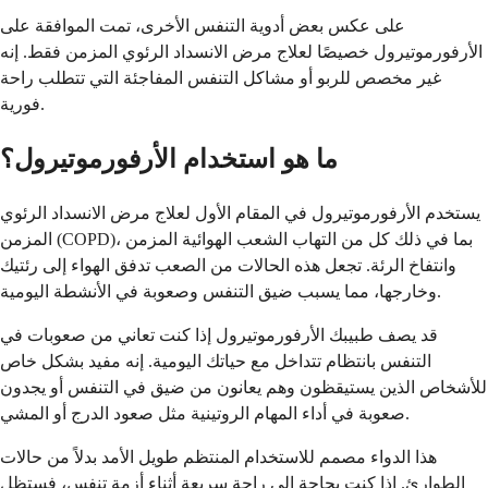
على عكس بعض أدوية التنفس الأخرى، تمت الموافقة على
الأرفورموتيرول خصيصًا لعلاج مرض الانسداد الرئوي المزمن فقط. إنه
غير مخصص للربو أو مشاكل التنفس المفاجئة التي تتطلب راحة
فورية.
ما هو استخدام الأرفورموتيرول؟
يستخدم الأرفورموتيرول في المقام الأول لعلاج مرض الانسداد الرئوي
المزمن (COPD)، بما في ذلك كل من التهاب الشعب الهوائية المزمن
وانتفاخ الرئة. تجعل هذه الحالات من الصعب تدفق الهواء إلى رئتيك
وخارجها، مما يسبب ضيق التنفس وصعوبة في الأنشطة اليومية.
قد يصف طبيبك الأرفورموتيرول إذا كنت تعاني من صعوبات في
التنفس بانتظام تتداخل مع حياتك اليومية. إنه مفيد بشكل خاص
للأشخاص الذين يستيقظون وهم يعانون من ضيق في التنفس أو يجدون
صعوبة في أداء المهام الروتينية مثل صعود الدرج أو المشي.
هذا الدواء مصمم للاستخدام المنتظم طويل الأمد بدلاً من حالات
الطوارئ. إذا كنت بحاجة إلى راحة سريعة أثناء أزمة تنفس، فستظل