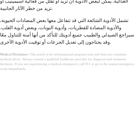
الغذائية. يمكن لبعض الأدوية أن تزيد أو تقلل من فعالية أسيمينيب أو
تزيد من خطر الآثار الجانبية.
تشمل الأدوية الشائعة التي قد تتفاعل معها بعض المضادات الحيوية،
والأدوية المضادة للفطريات، وأدوية النوبات، وبعض أدوية القلب.
سيراجع الصيدلي والطبيب جميع أدويتك للتأكد من أنها آمنة للتناول معًا
وقد يحتاجون إلى تعديل الجرعات أو توقيت الأدوية الأخرى.
Medical Disclaimer:
This article is for informational purposes only and does not constitute
medical advice. Always consult a qualified healthcare provider for diagnosis and treatment
decisions. If you are experiencing a medical emergency, call 911 or go to the nearest emergency
room immediately.