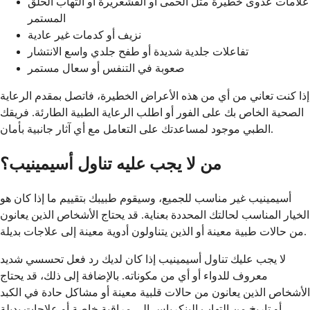
علامات عدوى خطيرة مثل الحمى أو القشعريرة أو التهاب الحلق
المستمر
نزيف أو كدمات غير عادية
تفاعلات جلدية شديدة أو طفح جلدي واسع الانتشار
صعوبة في التنفس أو سعال مستمر
إذا كنت تعاني من أي من هذه الأعراض الخطيرة، فاتصل بمقدم الرعاية
الصحية الخاص بك على الفور أو اطلب الرعاية الطبية الطارئة. فريقك
الطبي موجود لمساعدتك على التعامل مع أي آثار جانبية بأمان.
من لا يجب عليه تناول أسيمينيب؟
أسيمينيب غير مناسب للجميع، وسيقوم طبيبك بتقييم ما إذا كان هو
الخيار المناسب لحالتك المحددة بعناية. قد يحتاج الأشخاص الذين يعانون
من حالات طبية معينة أو الذين يتناولون أدوية معينة إلى علاجات بديلة.
لا يجب عليك تناول أسيمينيب إذا كان لديك رد فعل تحسسي شديد
معروف للدواء أو أي من مكوناته. بالإضافة إلى ذلك، قد يحتاج
الأشخاص الذين يعانون من حالات قلبية معينة أو مشاكل حادة في الكبد
أو تاريخ من التهاب البنكرياس إلى مراقبة خاصة أو علاجات بديلة.