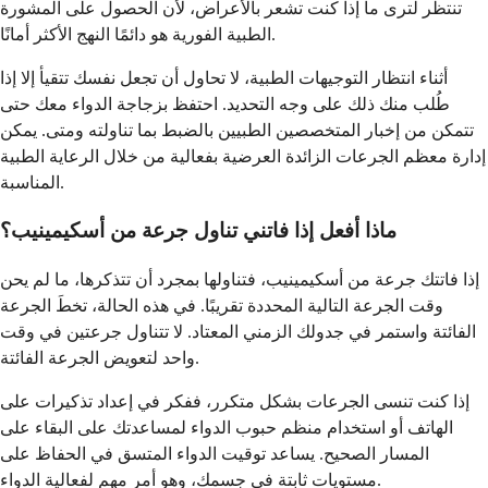
تنتظر لترى ما إذا كنت تشعر بالأعراض، لأن الحصول على المشورة
الطبية الفورية هو دائمًا النهج الأكثر أمانًا.
أثناء انتظار التوجيهات الطبية، لا تحاول أن تجعل نفسك تتقيأ إلا إذا
طُلب منك ذلك على وجه التحديد. احتفظ بزجاجة الدواء معك حتى
تتمكن من إخبار المتخصصين الطبيين بالضبط بما تناولته ومتى. يمكن
إدارة معظم الجرعات الزائدة العرضية بفعالية من خلال الرعاية الطبية
المناسبة.
ماذا أفعل إذا فاتني تناول جرعة من أسكيمينيب؟
إذا فاتتك جرعة من أسكيمينيب، فتناولها بمجرد أن تتذكرها، ما لم يحن
وقت الجرعة التالية المحددة تقريبًا. في هذه الحالة، تخطَ الجرعة
الفائتة واستمر في جدولك الزمني المعتاد. لا تتناول جرعتين في وقت
واحد لتعويض الجرعة الفائتة.
إذا كنت تنسى الجرعات بشكل متكرر، ففكر في إعداد تذكيرات على
الهاتف أو استخدام منظم حبوب الدواء لمساعدتك على البقاء على
المسار الصحيح. يساعد توقيت الدواء المتسق في الحفاظ على
مستويات ثابتة في جسمك، وهو أمر مهم لفعالية الدواء.