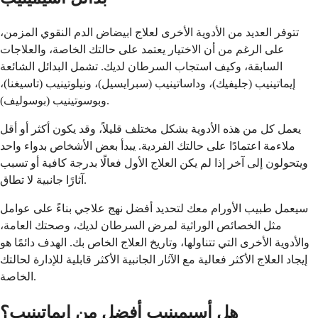
تتوفر العديد من الأدوية الأخرى لعلاج ابيضاض الدم النقوي المزمن،
على الرغم من أن الاختيار يعتمد على حالتك الخاصة، والعلاجات
السابقة، وكيف استجاب السرطان لديك. تشمل البدائل الشائعة
إيماتينيب (جليفيك)، وداساتينيب (سبرايسيل)، ونيلوتينيب (تاسيغنا)،
وبوسوتينيب (بوسوليف).
يعمل كل من هذه الأدوية بشكل مختلف قليلاً، وقد يكون أكثر أو أقل
ملاءمة اعتمادًا على حالتك الفردية. يبدأ بعض الأشخاص بدواء واحد
ويتحولون إلى آخر إذا لم يكن العلاج الأول فعالًا بدرجة كافية أو تسبب
آثارًا جانبية لا تطاق.
سيعمل طبيب الأورام معك لتحديد أفضل نهج علاجي بناءً على عوامل
مثل الخصائص الوراثية لمرض السرطان لديك، وصحتك العامة،
والأدوية الأخرى التي تتناولها، وتاريخ العلاج الخاص بك. الهدف دائمًا هو
إيجاد العلاج الأكثر فعالية مع الآثار الجانبية الأكثر قابلية للإدارة لحالتك
الخاصة.
هل أسيمينيب أفضل من إيماتينيب؟