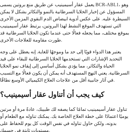
يعمل عقار أسيمينيب عن طريق منع بروتين يسمى BCR-ABL1، وهو
المسؤول عن إخبار الخلايا السرطانية بالنمو والتكاثر بشكل لا يمكن
السيطرة عليه. على عكس أدوية ابيضاض الدم النقوي المزمن الأخرى
التي تستهدف الموقع النشط لهذا البروتين، يرتبط عقار أسيمينيب
بموقع مختلف، مما يجعله فعالًا حتى عندما تكون الخلايا السرطانية قد
طورت مقاومة للعلاجات الأخرى.
يعتبر هذا الدواء قويًا إلى حد ما وموجهًا للغاية. إنه يعطل على وجه
التحديد الإشارات التي تستخدمها الخلايا السرطانية للبقاء على قيد
الحياة والتكاثر، مما يؤدي بشكل أساسي إلى إيقاف نمو الخلايا
السرطانية. يعني النهج المستهدف أنه يمكن أن يكون فعالًا مع التسبب
في آثار جانبية أقل من علاجات العلاج الكيميائي الأوسع نطاقًا.
كيف يجب أن أتناول عقار أسيمينيب؟
تناول عقار أسيمينيب تمامًا كما يصفه لك طبيبك، عادةً مرة أو مرتين
يوميًا اعتمادًا على خطة العلاج الخاصة بك. يمكنك تناوله مع الطعام أو
بدونه، ولكن حاول تناوله في نفس الوقت كل يوم للحفاظ على
مستويات ثابتة في جسمك.