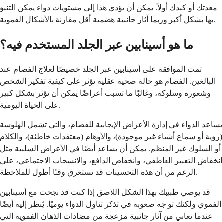
معدتك أو كبدك أولاً. يمكن أن يؤدي هذا إلى مستويات دواء يمكن التنبؤ
بها بشكل أكبر وربما آثار جانبية هضمية أقل مقارنة بالأشكال الفموية.
ما هو أسينابين عبر الجلد المستخدم فيه؟
تمت الموافقة على أسينابين عبر الجلد خصيصًا لعلاج الفصام عند
البالغين. الفصام هو حالة صحية عقلية تؤثر على كيفية تفكير الشخص
وشعوره وسلوكه، وغالبًا ما تسبب أعراضًا يمكن أن تؤثر بشكل كبير
على الحياة اليومية.
يساعد الدواء في إدارة الأعراض الإيجابية للفصام، والتي تشمل الهلوسة
(رؤية أو سماع أشياء غير موجودة)، والأوهام (معتقدات خاطئة)، والكلام
أو السلوك غير المنظم. يمكن أن يساعد أيضًا في الأعراض السلبية مثل
انخفاض التعبير العاطفي، وانخفاض الدافع، والانسحاب الاجتماعي، على
الرغم من أن هذه التحسينات قد تستغرق وقتًا أطول للملاحظة.
قد يوصي طبيبك بهذا الشكل اللاصق إذا كنت قد نجحت مع أسينابين
الفموي ولكنك تواجه صعوبة في تذكر تناول الدواء يوميًا. يُنظر إليه أيضًا
عندما تعاني من آثار جانبية مزعجة من مضادات الذهان الفموية التي