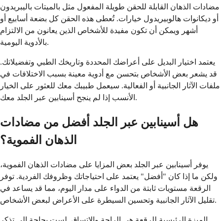
مضادات الذهان القابلة للحقن طويلة المفعول مثل بالميتات باليبريدون
أو ديكانوات هالوبيريدول خيارات. تُعطى هذه الحقن كل بضعة أسابيع أو
أشهر ويمكن أن تكون مفيدة للأشخاص الذين يعانون من الالتزام
بالأدوية اليومية.
يعتمد اختيار البديل على أعراضك المحددة وتاريخك الطبي وتفضيلاتك.
قد يشعر بعض الأشخاص بتحسن مع أدوية معينة بسبب الاختلافات في
ملفات الآثار الجانبية أو الفعالية. سيعمل طبيبك معك للعثور على الخيار
الأنسب إذا لم ينجح أسينابين عبر الجلد معك.
هل أسينابين عبر الجلد أفضل من مضادات
الذهان الفموية؟
يوفر أسينابين عبر الجلد بعض المزايا على مضادات الذهان الفموية،
ولكن ما إذا كان "أفضل" يعتمد على احتياجاتك وظروفك الفردية. توفر
الرقعة مستويات ثابتة من الدواء على مدار اليوم، مما قد يساعد في
تقليل الآثار الجانبية وتحسين السيطرة على الأعراض لبعض الأشخاص.
الميزة الرئيسية للرقعة هي الراحة والاتساق. لست بحاجة إلى تذكر