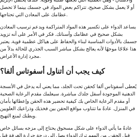
أو لا يعمل بشكل صحيح، تتراكم بعض المواد في جسمك بينما لا تحصل
عظامك على المعادن التي تحتاجها.
يساعد الدواء على تكسير هذه المواد المتراكمة ويدعم ترسيب المعادن
بشكل صحيح في عظامك وأسنانك. فكر في الأمر على أنه تزويد
جسمك بالأدوات المناسبة لبناء والحفاظ على هياكل عظمية قوية. يعتبر
هذا علاجًا موجهًا لأنه يعالج بشكل مباشر السبب الجذري للحالة بدلاً من
مجرد إدارة الأعراض.
كيف يجب أن أتناول أسفوتاس ألفا؟
يُعطى أسفوتاس ألفا كحقن تحت الجلد، مما يعني أنه يدخل في الأنسجة
الدهنية الموجودة أسفل جلدك مباشرة. سيعلمك مقدم الرعاية الصحية
أو مقدم الرعاية الخاص بك كيفية تحضير هذه الحقن وإعطائها بأمان
في المنزل. عادةً ما تتناوب مواقع الحقن بين فخذيك وذراعيك العلويين
وبطنك لمنع التهيج.
عادةً ما يأتي الدواء على شكل مسحوق يحتاج إلى مزجه بسائل خاص
قبل الحقن. من المهم ترك الدواء يصل إلى درجة حرارة الغرفة قبل