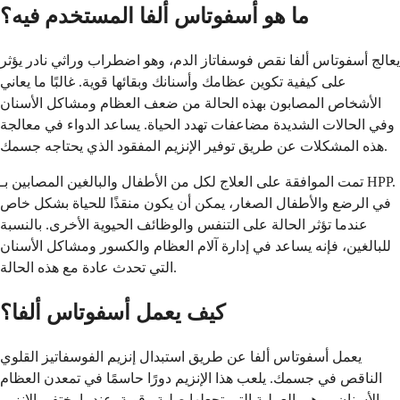
ما هو أسفوتاس ألفا المستخدم فيه؟
يعالج أسفوتاس ألفا نقص فوسفاتاز الدم، وهو اضطراب وراثي نادر يؤثر
على كيفية تكوين عظامك وأسنانك وبقائها قوية. غالبًا ما يعاني
الأشخاص المصابون بهذه الحالة من ضعف العظام ومشاكل الأسنان
وفي الحالات الشديدة مضاعفات تهدد الحياة. يساعد الدواء في معالجة
هذه المشكلات عن طريق توفير الإنزيم المفقود الذي يحتاجه جسمك.
تمت الموافقة على العلاج لكل من الأطفال والبالغين المصابين بـ HPP.
في الرضع والأطفال الصغار، يمكن أن يكون منقذًا للحياة بشكل خاص
عندما تؤثر الحالة على التنفس والوظائف الحيوية الأخرى. بالنسبة
للبالغين، فإنه يساعد في إدارة آلام العظام والكسور ومشاكل الأسنان
التي تحدث عادة مع هذه الحالة.
كيف يعمل أسفوتاس ألفا؟
يعمل أسفوتاس ألفا عن طريق استبدال إنزيم الفوسفاتيز القلوي
الناقص في جسمك. يلعب هذا الإنزيم دورًا حاسمًا في تمعدن العظام
والأسنان - وهي العملية التي تجعلها صلبة وقوية. عندما يختفي الإنزيم