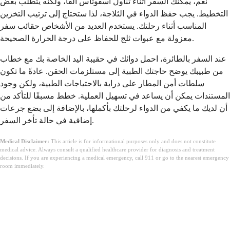
نعم، يمكنك السفر أثناء تناول أسفوتاس ألفا، ولكنه يتطلب بعض
التخطيط. يجب حفظ الدواء في الثلاجة، لذا ستحتاج إلى ترتيب التخزين
المناسب أثناء رحلتك. يستخدم العديد من الأشخاص حقائب سفر
معزولة مع عبوات ثلج للحفاظ على درجة الحرارة الصحيحة.
عند السفر بالطائرة، احمل دوائك في حقيبة اليد الخاصة بك مع خطاب
من طبيبك يوضح حاجتك الطبية إلى مستلزمات الحقن. عادةً ما تكون
سلطات أمن المطار على دراية بالاحتياجات الطبية، ولكن وجود
المستندات يمكن أن يساعد في تسهيل العملية. خطط مسبقًا للتأكد من
أن لديك ما يكفي من الدواء لرحلتك بأكملها، بالإضافة إلى بضع جرعات
إضافية في حالة تأخر السفر.
Medical Disclaimer:
This article is for informational purposes only and does not constitute
medical advice. Always consult a qualified healthcare provider for diagnosis and treatment
decisions. If you are experiencing a medical emergency, call 911 or go to the nearest emergency
room immediately.