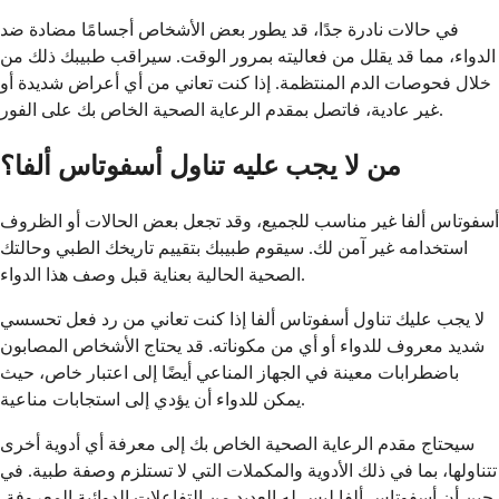
في حالات نادرة جدًا، قد يطور بعض الأشخاص أجسامًا مضادة ضد
الدواء، مما قد يقلل من فعاليته بمرور الوقت. سيراقب طبيبك ذلك من
خلال فحوصات الدم المنتظمة. إذا كنت تعاني من أي أعراض شديدة أو
غير عادية، فاتصل بمقدم الرعاية الصحية الخاص بك على الفور.
من لا يجب عليه تناول أسفوتاس ألفا؟
أسفوتاس ألفا غير مناسب للجميع، وقد تجعل بعض الحالات أو الظروف
استخدامه غير آمن لك. سيقوم طبيبك بتقييم تاريخك الطبي وحالتك
الصحية الحالية بعناية قبل وصف هذا الدواء.
لا يجب عليك تناول أسفوتاس ألفا إذا كنت تعاني من رد فعل تحسسي
شديد معروف للدواء أو أي من مكوناته. قد يحتاج الأشخاص المصابون
باضطرابات معينة في الجهاز المناعي أيضًا إلى اعتبار خاص، حيث
يمكن للدواء أن يؤدي إلى استجابات مناعية.
سيحتاج مقدم الرعاية الصحية الخاص بك إلى معرفة أي أدوية أخرى
تتناولها، بما في ذلك الأدوية والمكملات التي لا تستلزم وصفة طبية. في
حين أن أسفوتاس ألفا ليس له العديد من التفاعلات الدوائية المعروفة،