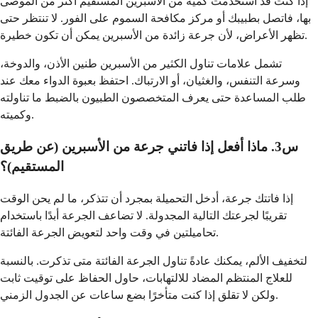
إذا كنت قد استخدمت كمية من الأسبرين المستقيم أكثر من الموصى
بها، فاتصل بطبيبك أو مركز مكافحة السموم على الفور. لا تنتظر حتى
تظهر الأعراض، لأن جرعة زائدة من الأسبرين يمكن أن تكون خطيرة.
تشمل علامات تناول الكثير من الأسبرين طنين الأذن، والدوخة،
وسرعة التنفس، والغثيان، أو الارتباك. احتفظ بعبوة الدواء معك عند
طلب المساعدة حتى يعرف المتخصصون الطبيون بالضبط ما تناولته
وكميته.
س3. ماذا أفعل إذا فاتني جرعة من الأسبرين (عن طريق
المستقيم)؟
إذا فاتتك جرعة، أدخل التحميلة بمجرد أن تتذكر، ما لم يحن الوقت
تقريبًا لجرعتك التالية المجدولة. لا تضاعف الجرعة أبدًا باستخدام
تحاميلتين في وقت واحد لتعويض الجرعة الفائتة.
لتخفيف الألم، يمكنك عادةً تناول الجرعة الفائتة متى تذكرت. بالنسبة
للعلاج المنتظم المضاد للالتهابات، حاول الحفاظ على توقيت ثابت
ولكن لا تقلق إذا كنت متأخرًا بضع ساعات عن الجدول الزمني.