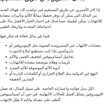
إذا كان الأسبرين عن طريق المستقيم غير مناسب لك، فهناك العديد
من البدائل التي يمكن أن توفر تخفيفًا مماثلًا للألم وتأثيرات مضادة
للالتهابات. يمكن لطبيبك مساعدتك في اختيار الخيار الأفضل بناءً على
احتياجاتك المحددة وتاريخك الطبي.
فيما يلي بدائل فعالة قد تفكر فيها:
مضادات الالتهاب غير الستيرويدية الفموية مثل الإيبوبروفين أو
نابروكسين (إذا كنت تستطيع ابتلاع الحبوب)
تحاميل أسيتامينوفين لتخفيف الحمى والألم
كريمات وهلام موضعية مضادة للالتهابات
أدوية الألم الموصوفة للألم الشديد
النهج غير الدوائية مثل العلاج الحراري أو الكمادات الباردة أو
التمارين الخفيفة
لكل بديل فوائده واعتباراته الخاصة. على سبيل المثال، قد يعمل
الإيبوبروفين بشكل أفضل للحالات الالتهابية، في حين أن أسيتامينوفين
ألطف على معدتك ولكنه لا يقلل الالتهاب.