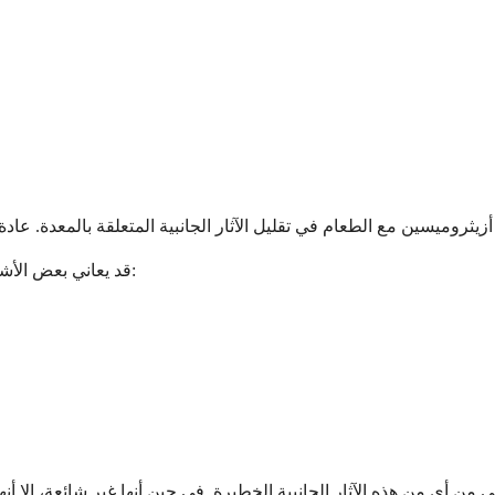
قد يعاني بعض الأشخاص من آثار جانبية أكثر خطورة ولكنها نادرة تتطلب عناية طبية فورية: