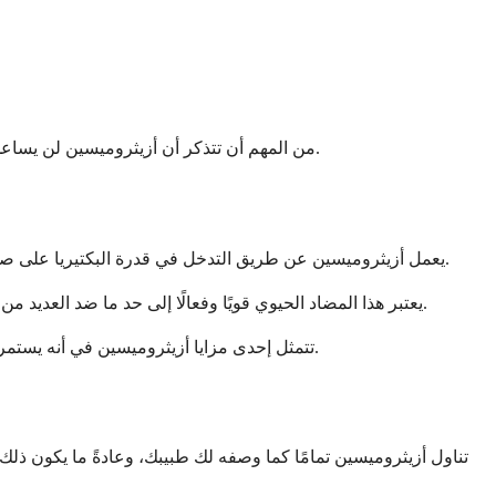
من المهم أن تتذكر أن أزيثروميسين لن يساعد في علاج الالتهابات الفيروسية مثل نزلات البرد أو الإنفلونزا. سيحدد طبيبك ما إذا كانت الأعراض لديك ناتجة عن البكتيريا قبل وصف هذا الدواء.
يعمل أزيثروميسين عن طريق التدخل في قدرة البكتيريا على صنع البروتينات التي تحتاجها للبقاء على قيد الحياة والتكاثر. فكر في الأمر على أنه تعطيل للآلية الداخلية للبكتيريا، مما يؤدي في النهاية إلى موتها.
يعتبر هذا المضاد الحيوي قويًا وفعالًا إلى حد ما ضد العديد من البكتيريا الشائعة. يتركز جيدًا في الأنسجة المصابة، مما يعني أنه يمكن أن يصل إلى موقع العدوى والبقاء هناك لفترة كافية للقيام بعمله بفعالية.
تتمثل إحدى مزايا أزيثروميسين في أنه يستمر في العمل في جسمك حتى بعد الانتهاء من تناوله. يمكن أن يظل الدواء نشطًا في أنسجتك لعدة أيام، مما يوفر حماية ممتدة ضد النمو البكتيري.