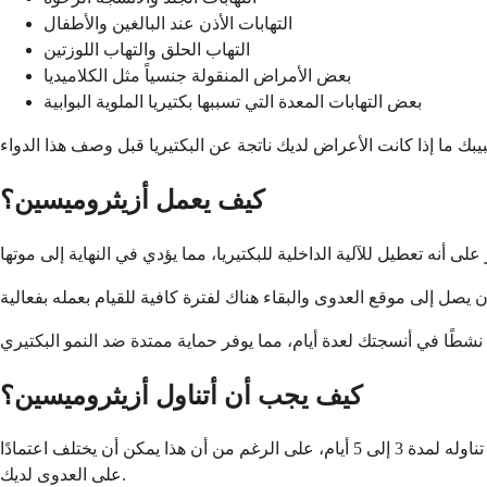
التهابات الأذن عند البالغين والأطفال
التهاب الحلق والتهاب اللوزتين
بعض الأمراض المنقولة جنسياً مثل الكلاميديا
بعض التهابات المعدة التي تسببها بكتيريا الملوية البوابية
كيف يعمل أزيثروميسين؟
كيف يجب أن أتناول أزيثروميسين؟
تناول أزيثروميسين تمامًا كما وصفه لك طبيبك، وعادةً ما يكون ذلك مرة واحدة يوميًا لعدد محدد من الأيام. الجدول الزمني الأكثر شيوعًا هو تناوله لمدة 3 إلى 5 أيام، على الرغم من أن هذا يمكن أن يختلف اعتمادًا
على العدوى لديك.