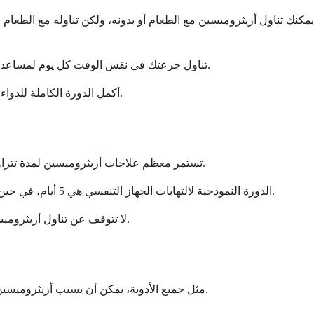
يمكنك تناول أزيثروميسين مع الطعام أو بدونه، ولكن تناوله مع الطعام
تناول جرعتك في نفس الوقت كل يوم لمساعدتك على التذكر والحفاظ على مستويات ثابتة من الدواء في جسمك. إذا كنت تتناول أقراصًا أو كبسولات، فابتلعها كاملة مع كوب كامل من الماء.
أكمل الدورة الكاملة للدواء حتى لو بدأت تشعر بتحسن قبل الانتهاء من تناول جميع الحبوب. قد يؤدي التوقف المبكر إلى عودة البكتيريا وربما تصبح مقاومة للمضاد الحيوي.
تستمر معظم علاجات أزيثروميسين لمدة تتراوح بين 3 إلى 5 أيام، وهي أقصر من العديد من المضادات الحيوية الأخرى. سيحدد طبيبك المدة الدقيقة بناءً على العدوى المحددة وسجلّك الطبي.
الدورة النموذجية لالتهابات الجهاز التنفسي هي 5 أيام، في حين أن بعض الالتهابات مثل الكلاميديا ​​قد تتطلب جرعة كبيرة واحدة فقط أو 3 أيام من العلاج. قد تتطلب الالتهابات الأكثر تعقيدًا فترات علاج أطول.
لا تتوقف عن تناول أزيثروميسين مبكرًا، حتى لو تحسنت الأعراض بسرعة. تحتاج البكتيريا المسببة للعدوى إلى الدورة الكاملة من الدواء ليتم القضاء عليها تمامًا من جسمك.
مثل جميع الأدوية، يمكن أن يسبب أزيثروميسين آثارًا جانبية، على الرغم من أن الكثير من الناس يتحملونه جيدًا. معظم الآثار الجانبية خفيفة وتزول من تلقاء نفسها مع تكيف الجسم مع الدواء.