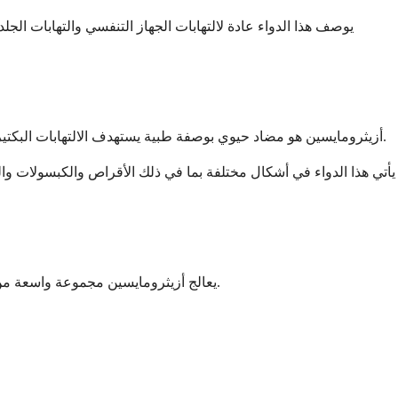
يوصف هذا الدواء عادة لالتهابات الجهاز التنفسي والتهابات الج
أزيثرومايسين هو مضاد حيوي بوصفة طبية يستهدف الالتهابات البكتيرية في جميع أنحاء جسمك. وهو جزء من عائلة المضادات الحيوية من نوع ماكروليد، والتي تشتهر بفعاليتها واسعة النطاق ضد البكتيريا المختلفة.
يأتي هذا الدواء في أشكال مختلفة بما في ذلك الأقراص والكبسولات والم
يعالج أزيثرومايسين مجموعة واسعة من الالتهابات البكتيرية التي تصيب أجزاء مختلفة من جسمك. سيصفه طبيبك عندما يحدد أن البكتيريا، وليس الفيروسات، هي التي تسبب مرضك.