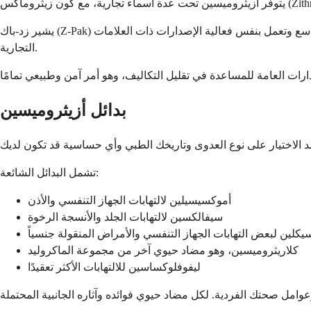
يشير زد-باك (Z-Pak) إلى عبوة معينة من أقراص أزيثروميسين تحتوي على جرعة علاجية لمدة 5 أيام. تتوفر أيضًا إصدارات عامة من أزيثروميسين على نطاق واسع وتعمل بنفس فعالية الإصدارات ذات العلامات
التجارية.
بدائل أزيثروميسين
تشمل البدائل الشائعة:
أموكسيسيلين لالتهابات الجهاز التنفسي والأذن
سيفالكسين لالتهابات الجلد والأنسجة الرخوة
كلين لبعض التهابات الجهاز التنفسي والأمراض المنقولة جنسياً
كلاريثروميسين، وهو مضاد حيوي آخر من مجموعة الماكروليد
ليفوفلوكساسين للالتهابات الأكثر تعقيدًا