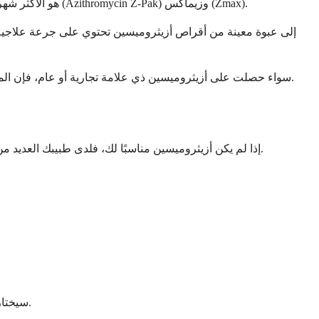
يتوفر أزيثروميسين تحت عدة أسماء تجارية، مع كون زيثروماكس (Zithromax) هو الأكثر شهرة. تشمل الأسماء التجارية الشائعة الأخرى أزيثروميسين زد-باك (Azithromycin Z-Pak) وزيماكس (Zmax).
سواء حصلت على أزيثروميسين ذي علامة تجارية أو عام، فإن المكون النشط والفعالية يظلان كما هما. قد تقوم الصيدلية باستبدال الإصدارات العامة للمساعدة في تقليل التكاليف، وهو أمر آمن وطبيعي تمامًا.
إذا لم يكن أزيثروميسين مناسبًا لك، فلدى طبيبك العديد من الخيارات الأخرى من المضادات الحيوية لعلاج الالتهابات البكتيرية. يعتمد الاختيار على نوع العدوى وتاريخك الطبي وأي حساسية قد تكون لديك.
سيختار طبيبك البديل الأنسب بناءً على البكتيريا المحددة التي تسبب العدوى وعوامل صحتك الفردية. لكل مضاد حيوي فوائده وآثاره الجانبية المحتملة.