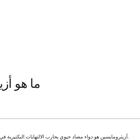
ما هو أزي
أزيثرومايسين هو دواء مضاد حيوي يحارب الالتهابات البكتيرية في جسمك. وهو ينتمي إلى مجموعة من الأدوية تسمى المضادات الحيوية من نوع ماكروليد، والتي تعمل عن طريق منع البكتيريا من النمو والتكاثر.