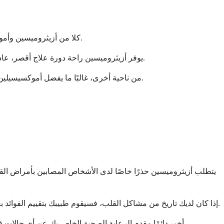
كلا من أزيثروميسين وأموكسيسيلين مضادات حيوية فعالة، لكنهما يعملان ضد أنواع مختلفة من البكتيريا ولهما مزايا مميزة. لا يوجد أي منهما أفضل بشكل عام من الآخر.
يوفر أزيثروميسين راحة دورة علاج أقصر، عادةً 3-5 أيام مقارنة بـ 7-10 أيام لأموكسيسيلين. كما أنه فعال ضد بعض البكتيريا التي تقاوم أموكسيسيلين، وخاصة بعض التهابات الجهاز التنفسي.
من ناحية أخرى، غالبًا ما يفضل أموكسيسيلين لالتهابات الأذن عند الأطفال وعادة ما يكون أقل تكلفة. لديه سجل أطول من السلامة وغالبًا ما يكون الخيار الأول للعديد من الالتهابات الشائعة.
يتطلب أزيثروميسين حذرًا خاصًا لدى الأشخاص المصابين بأمراض الق
إذا كان لديك تاريخ من مشاكل القلب، فسيقوم طبيبك بتقييم الفوائد بعناية مقابل المخاطر قبل وصف أزيثروميسين. قد يوصون بمراقبة القلب أثناء العلاج أو اختيار مضاد حيوي بديل إذا بدت المخاطر مرتفعة للغاية.
أخبر دائمًا مقدم الرعاية الصحية الخاص بك عن أي حالات قلبية، بما في ذلك عدم انتظام ضربات القلب، قبل البدء في تناول أزيثروميسين. تساعدهم هذه المعلومات على اتخاذ قرار العلاج الأكثر أمانًا لك.