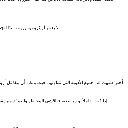
لا يعتبر أزيثروميسين مناسبًا للجميع، وسيقوم طبيبك بمراجعة تاريخك الطبي قبل وصفه. يمكن لبعض الحالات والأدوية أن تجعل أزيثروميسين غير آمن أو أقل فعالية بالنسبة لك.
أخبر طبيبك عن جميع الأدوية التي تتناولها، حيث يمكن أن يتفاعل أز
إذا كنتِ حاملاً أو مرضعة، فناقشي المخاطر والفوائد مع مقدم الرعاية الصحية الخاص بك. في حين يعتبر أزيثروميسين آمنًا بشكل عام أثناء الحمل، سيقوم طبيبك بموازنة الفوائد مقابل أي مخاطر محتملة.