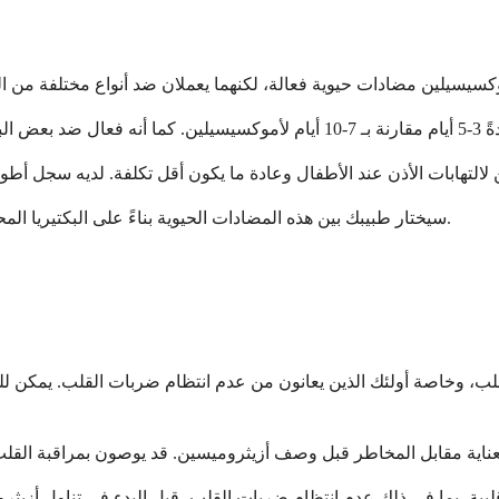
سيختار طبيبك بين هذه المضادات الحيوية بناءً على البكتيريا المحددة التي تسبب العدوى، وتاريخك الطبي، وعوامل مثل التكلفة والراحة.
لب، وخاصة أولئك الذين يعانون من عدم انتظام ضربات القلب. يمكن لل