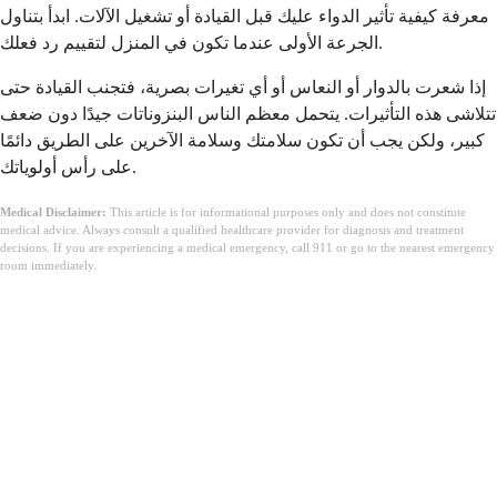
معرفة كيفية تأثير الدواء عليك قبل القيادة أو تشغيل الآلات. ابدأ بتناول
الجرعة الأولى عندما تكون في المنزل لتقييم رد فعلك.
إذا شعرت بالدوار أو النعاس أو أي تغيرات بصرية، فتجنب القيادة حتى
تتلاشى هذه التأثيرات. يتحمل معظم الناس البنزوناتات جيدًا دون ضعف
كبير، ولكن يجب أن تكون سلامتك وسلامة الآخرين على الطريق دائمًا
على رأس أولوياتك.
Medical Disclaimer:
This article is for informational purposes only and does not constitute
medical advice. Always consult a qualified healthcare provider for diagnosis and treatment
decisions. If you are experiencing a medical emergency, call 911 or go to the nearest emergency
room immediately.