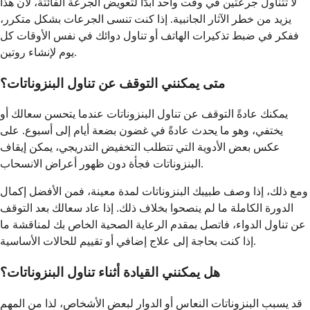
لا تتناول جرعتين في وقت واحد أبدًا لتعويض الجرعة الفائتة، لأن هذا
يزيد من خطر الآثار الجانبية. إذا كنت تنسى الجرعات بشكل متكرر،
ففكر في ضبط تذكيرات الهاتف أو تناول دوائك في نفس الأوقات كل
يوم لإنشاء روتين.
متى يمكنني التوقف عن تناول البنزوناتات؟
يمكنك عادةً التوقف عن تناول البنزوناتات عندما يتحسن سعالك أو
يختفي، وهو ما يحدث عادةً في غضون بضعة أيام إلى أسبوع. على
عكس بعض الأدوية التي تتطلب التخفيض التدريجي، يمكن إيقاف
البنزوناتات فجأة دون ظهور أعراض الانسحاب.
ومع ذلك، إذا وصف طبيبك البنزوناتات لمدة معينة، فمن الأفضل إكمال
الدورة الكاملة ما لم ينصحوا بخلاف ذلك. إذا عاد سعالك بعد التوقف
عن تناول الدواء، فاتصل بمقدم الرعاية الصحية الخاص بك لمناقشة ما
إذا كنت بحاجة إلى علاج إضافي أو تقييم للحالات الأساسية.
هل يمكنني القيادة أثناء تناول البنزوناتات؟
قد يسبب البنزوناتات النعاس أو الدوار لبعض الأشخاص، لذا من المهم