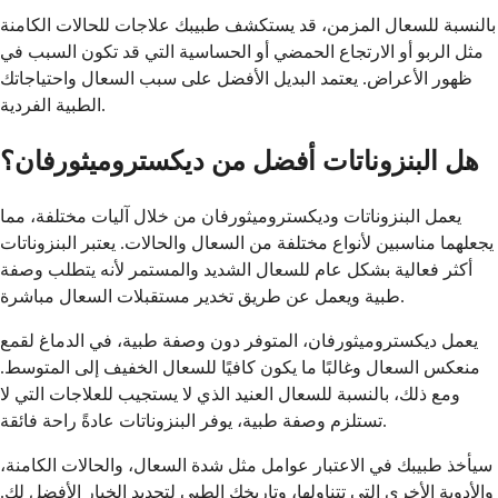
بالنسبة للسعال المزمن، قد يستكشف طبيبك علاجات للحالات الكامنة
مثل الربو أو الارتجاع الحمضي أو الحساسية التي قد تكون السبب في
ظهور الأعراض. يعتمد البديل الأفضل على سبب السعال واحتياجاتك
الطبية الفردية.
هل البنزوناتات أفضل من ديكستروميثورفان؟
يعمل البنزوناتات وديكستروميثورفان من خلال آليات مختلفة، مما
يجعلهما مناسبين لأنواع مختلفة من السعال والحالات. يعتبر البنزوناتات
أكثر فعالية بشكل عام للسعال الشديد والمستمر لأنه يتطلب وصفة
طبية ويعمل عن طريق تخدير مستقبلات السعال مباشرة.
يعمل ديكستروميثورفان، المتوفر دون وصفة طبية، في الدماغ لقمع
منعكس السعال وغالبًا ما يكون كافيًا للسعال الخفيف إلى المتوسط.
ومع ذلك، بالنسبة للسعال العنيد الذي لا يستجيب للعلاجات التي لا
تستلزم وصفة طبية، يوفر البنزوناتات عادةً راحة فائقة.
سيأخذ طبيبك في الاعتبار عوامل مثل شدة السعال، والحالات الكامنة،
والأدوية الأخرى التي تتناولها، وتاريخك الطبي لتحديد الخيار الأفضل لك.