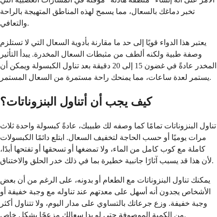
تخبر دماغك بالسعال، مما يسمح لهذه المناطق المتهيجة بالراحة
والتعافي.
يعتبر هذا الدواء قويًا إلى حد ما مقارنة بأدوية السعال التي لا تستلزم
وصفة طبية ولكنه ألطف من مثبطات السعال المخدرة. يبدأ التأثير
المخدر عادةً في غضون 15 إلى 20 دقيقة بعد تناول الكبسولة ويمكن أن
يستمر لعدة ساعات، مما يمنحك راحة مستمرة من السعال المستمر.
كيف يجب أن أتناول البنزوناتات؟
تناول البنزوناتات تمامًا كما وصفه لك طبيبك، عادةً كبسولة واحدة ثلاث
مرات يوميًا أو حسب الحاجة لتخفيف السعال. ابتلع دائمًا الكبسولات
كاملة مع كوب كامل من الماء، ولا تمضغها أو تسحقها أو تفتحها أبدًا،
لأن هذا قد يسبب آثارًا جانبية خطيرة بما في ذلك خدر الحلق والاختناق.
يمكنك تناول البنزوناتات مع الطعام أو بدونه، على الرغم من أن بعض
الأشخاص يجدون أنه أسهل على معدتهم عند تناوله مع وجبة خفيفة أو
وجبة خفيفة. وزع جرعاتك بالتساوي على مدار اليوم، ولا تتناول أكثر
من الكمية الموصوفة حتى لو بدا سعالك مزعجًا بشكل خاص.