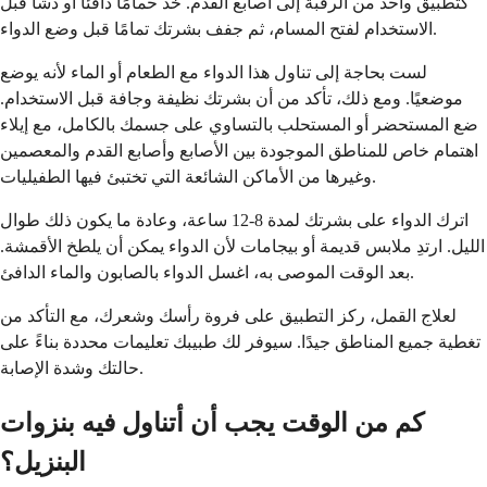
كتطبيق واحد من الرقبة إلى أصابع القدم. خذ حمامًا دافئًا أو دشًا قبل
الاستخدام لفتح المسام، ثم جفف بشرتك تمامًا قبل وضع الدواء.
لست بحاجة إلى تناول هذا الدواء مع الطعام أو الماء لأنه يوضع
موضعيًا. ومع ذلك، تأكد من أن بشرتك نظيفة وجافة قبل الاستخدام.
ضع المستحضر أو ​​المستحلب بالتساوي على جسمك بالكامل، مع إيلاء
اهتمام خاص للمناطق الموجودة بين الأصابع وأصابع القدم والمعصمين
وغيرها من الأماكن الشائعة التي تختبئ فيها الطفيليات.
اترك الدواء على بشرتك لمدة 8-12 ساعة، وعادة ما يكون ذلك طوال
الليل. ارتدِ ملابس قديمة أو بيجامات لأن الدواء يمكن أن يلطخ الأقمشة.
بعد الوقت الموصى به، اغسل الدواء بالصابون والماء الدافئ.
لعلاج القمل، ركز التطبيق على فروة رأسك وشعرك، مع التأكد من
تغطية جميع المناطق جيدًا. سيوفر لك طبيبك تعليمات محددة بناءً على
حالتك وشدة الإصابة.
كم من الوقت يجب أن أتناول فيه بنزوات
البنزيل؟