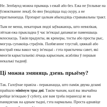
Не. Зепбаунд можна прымаць з ежай або без. Ежа не ўплывае на
ўсмоктванне лекаў, бо яно ўводзіцца пад скуру, а не
праглынаецца. Прэпарат цалкам абыходзіць стрававальны тракт.
Тым не менш, некаторыя людзі заўважаюць, што невялікая,
лёгкая ежа прыкладна ў час ін'екцыі дапамагае паменшыць
млоснасць. Такія прадукты, як крекеры, тосты або просты рыс,
могуць супакоіць страўнік. Пазбяганне тлустай, цяжкай або
вострай ежы вакол часу ін'екцыі - гэта практычны савет, які
многія карыстальнікі лічаць карысным, асабліва ў першыя
некалькі тыдняў.
Ці можна змяняць дзень прыёму?
Так. Галоўнае правіла - пераканацца, што паміж двума дозамі
прайшло
мінімум
тры дні
. Такім чынам, калі вы звычайна
робіце ін'екцыю ў суботу, але вам трэба перанесці яе на
панядзелак на адным тыдні, гэта нармальна. Проста аднавіце