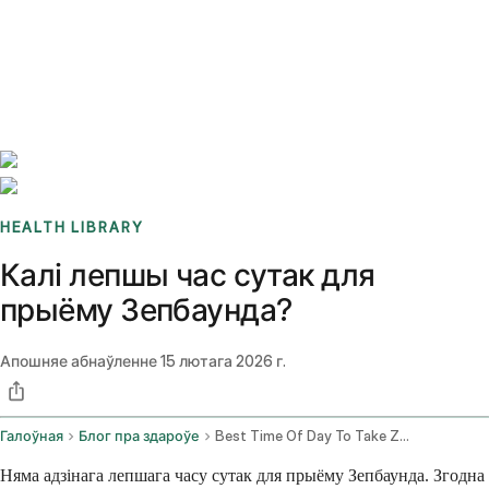
Benchmarks
Stories
FAQ
Sign up / Log in
HEALTH LIBRARY
Калі лепшы час сутак для
прыёму Зепбаунда?
Апошняе абнаўленне
15 лютага 2026 г.
Галоўная
Блог пра здароўе
Best Time Of Day To Take Zepbound
Няма адзінага лепшага часу сутак для прыёму Зепбаунда. Згодна