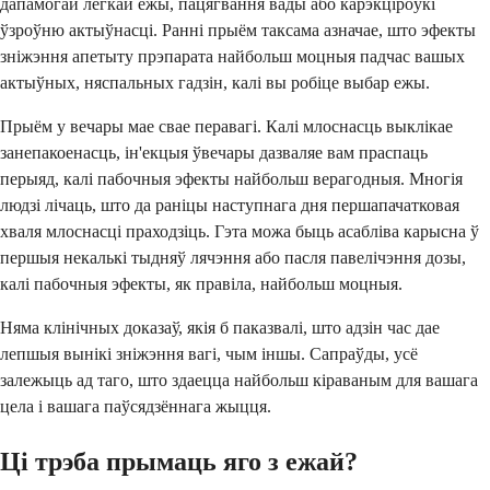
дапамогай лёгкай ежы, пацягвання вады або карэкціроўкі
ўзроўню актыўнасці. Ранні прыём таксама азначае, што эфекты
зніжэння апетыту прэпарата найбольш моцныя падчас вашых
актыўных, няспальных гадзін, калі вы робіце выбар ежы.
Прыём у вечары мае свае перавагі. Калі млоснасць выклікае
занепакоенасць, ін'екцыя ўвечары дазваляе вам праспаць
перыяд, калі пабочныя эфекты найбольш верагодныя. Многія
людзі лічаць, што да раніцы наступнага дня першапачатковая
хваля млоснасці праходзіць. Гэта можа быць асабліва карысна ў
першыя некалькі тыдняў лячэння або пасля павелічэння дозы,
калі пабочныя эфекты, як правіла, найбольш моцныя.
Няма клінічных доказаў, якія б паказвалі, што адзін час дае
лепшыя вынікі зніжэння вагі, чым іншы. Сапраўды, усё
залежыць ад таго, што здаецца найбольш кіраваным для вашага
цела і вашага паўсядзённага жыцця.
Ці трэба прымаць яго з ежай?