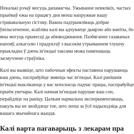
Некалькі рэчаў могуць дапамагчы. Ужыванне невялікіх, частых
прыёмаў ежы на працягу дня менш напружвае вашу
стрававальную сістэму. Важна падтрымліваць добрае
ўвільгатненне, асабліва калі вы адчуваеце дыярэю або ваніты, бо
яны могуць прывесці да абязводжвання. Пазбяганне газаваных
напояў, алкаголю і прадуктаў з высокім утрыманнем тлушчу
прыкладна ў дзень ін'екцыі таксама можа паменшыць
засмучэнне страўніка.
Калі вы выявіце, што пабочныя эфекты пастаянна парушаюць
ваш дзень, паспрабуйце змяніць час ін'екцыі. Калі ранішнія
ін'екцыі выклікаюць у вас млоснасць падчас працы, паспрабуйце
прыём увечары. Калі начная ін'екцыя парушае ваш сон,
перайдзіце на раніцу. Цалкам нармальна эксперыментаваць,
пакуль вы не знойдзеце тое, што лепш за ўсё падыходзіць для
вашага звычайнага жыцця.
Калі варта пагаварыць з лекарам пра