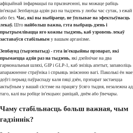
афіцыйнай інфармацыі па прызначэнні, вы можаце рабіць
ін'екцыі Зепбаунда адзін раз на тыдзень у любы час сутак, з ежай
або без.
Час, які вы выбіраеце, не ўплывае на эфектыўнасць
лекаў.
Што
найбольш важна, гэта выбраць дзень і
прытрымлівацца яго кожны тыдзень, каб узровень лекаў
заставаўся стабільным
у вашым арганізме.
Зепбаунд (тырзепатыд) - гэта ін'екцыйны прэпарат, які
прымаецца адзін раз на тыдзень
, які дзейнічае на два
гармональныя шляхі, GIP і GLP-1, каб знізіць апетыт, запаволіць
апаражненне страўніка і спрыяць зніжэнню вагі. Паколькі ён мае
доўгі перыяд паўраспаду каля пяці дзён, прэпарат застаецца
актыўным у вашай сістэме на працягу ўсяго тыдня, незалежна ад
таго, калі вы робіце ін'екцыю: раніцай, днём або ўвечары.
Чаму стабільнасць больш важная, чым
гадзіннік?