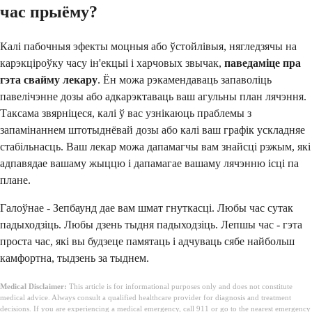
час прыёму?
Калі пабочныя эфекты моцныя або ўстойлівыя, нягледзячы на
карэкціроўку часу ін'екцыі і харчовых звычак,
паведаміце пра
гэта свайму лекару
. Ён можа рэкамендаваць запаволіць
павелічэнне дозы або адкарэктаваць ваш агульны план лячэння.
Таксама звярніцеся, калі ў вас узнікаюць праблемы з
запамінаннем штотыднёвай дозы або калі ваш графік ускладняе
стабільнасць. Ваш лекар можа дапамагчы вам знайсці рэжым, які
адпавядае вашаму жыццю і дапамагае вашаму лячэнню ісці па
плане.
Галоўнае - Зепбаунд дае вам шмат гнуткасці. Любы час сутак
падыходзіць. Любы дзень тыдня падыходзіць. Лепшы час - гэта
проста час, які вы будзеце памятаць і адчуваць сябе найбольш
камфортна, тыдзень за тыднем.
Medical Disclaimer:
This article is for informational purposes only and does not constitute
medical advice. Always consult a qualified healthcare provider for diagnosis and treatment
decisions. If you are experiencing a medical emergency, call 911 or go to the nearest emergency