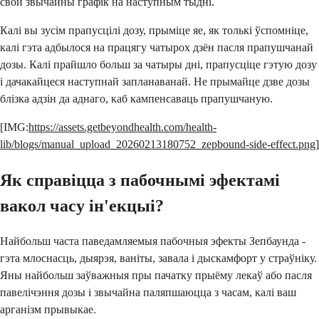
свой звычайны графік на наступным тыдні.
Калі вы зусім прапусцілі дозу, прыміце яе, як толькі ўспомніце,
калі гэта адбылося на працягу чатырох дзён пасля прапушчанай
дозы. Калі прайшло больш за чатыры дні, прапусціце гэтую дозу
і дачакайцеся наступнай запланаванай. Не прымайце дзве дозы
блізка адзін да аднаго, каб кампенсаваць прапушчаную.
[IMG:
https://assets.getbeyondhealth.com/health-
lib/blogs/manual_upload_20260213180752_zepbound-side-effect.png
]
Як справіцца з пабочнымі эфектамі
вакол часу ін'екцыі?
Найбольш часта паведамляемыя пабочныя эфекты Зепбаунда -
гэта млоснасць, дыярэя, ваніты, завала і дыскамфорт у страўніку.
Яны найбольш заўважныя пры пачатку прыёму лекаў або пасля
павелічэння дозы і звычайна паляпшаюцца з часам, калі ваш
арганізм прывыкае.