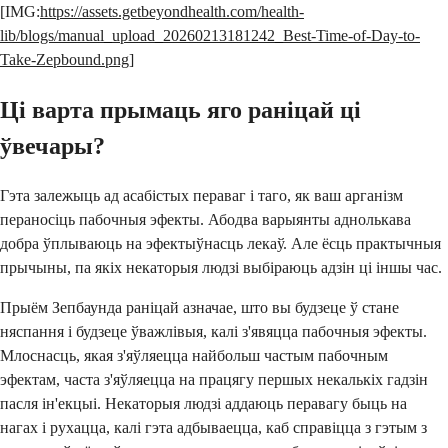
[IMG:
https://assets.getbeyondhealth.com/health-
lib/blogs/manual_upload_20260213181242_Best-Time-of-Day-to-
Take-Zepbound.png
]
Ці варта прымаць яго раніцай ці
ўвечары?
Гэта залежыць ад асабістых пераваг і таго, як ваш арганізм
пераносіць пабочныя эфекты. Абодва варыянты аднолькава
добра ўплываюць на эфектыўнасць лекаў. Але ёсць практычныя
прычыны, па якіх некаторыя людзі выбіраюць адзін ці іншы час.
Прыём Зепбаунда раніцай азначае, што вы будзеце ў стане
няспання і будзеце ўважлівыя, калі з'явяцца пабочныя эфекты.
Млоснасць, якая з'яўляецца найбольш частым пабочным
эфектам, часта з'яўляецца на працягу першых некалькіх гадзін
пасля ін'екцыі. Некаторыя людзі аддаюць перавагу быць на
нагах і рухацца, калі гэта адбываецца, каб справіцца з гэтым з