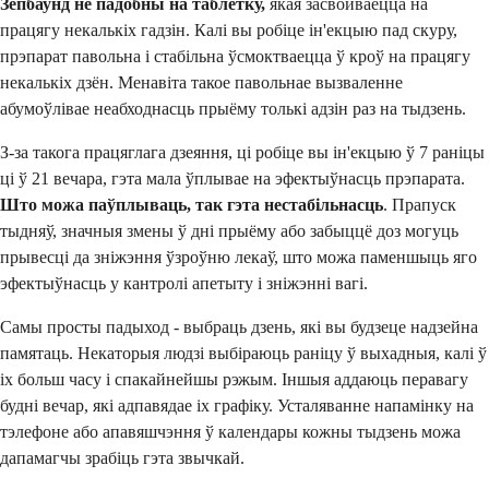
Зепбаунд не падобны на таблетку,
якая засвойваецца на
працягу некалькіх гадзін. Калі вы робіце ін'екцыю пад скуру,
прэпарат павольна і стабільна ўсмоктваецца ў кроў на працягу
некалькіх дзён. Менавіта такое павольнае вызваленне
абумоўлівае неабходнасць прыёму толькі адзін раз на тыдзень.
З-за такога працяглага дзеяння, ці робіце вы ін'екцыю ў 7 раніцы
ці ў 21 вечара, гэта мала ўплывае на эфектыўнасць прэпарата.
Што можа паўплываць, так гэта нестабільнасць
. Прапуск
тыдняў, значныя змены ў дні прыёму або забыццё доз могуць
прывесці да зніжэння ўзроўню лекаў, што можа паменшыць яго
эфектыўнасць у кантролі апетыту і зніжэнні вагі.
Самы просты падыход - выбраць дзень, які вы будзеце надзейна
памятаць. Некаторыя людзі выбіраюць раніцу ў выхадныя, калі ў
іх больш часу і спакайнейшы рэжым. Іншыя аддаюць перавагу
будні вечар, які адпавядае іх графіку. Усталяванне напамінку на
тэлефоне або апавяшчэння ў календары кожны тыдзень можа
дапамагчы зрабіць гэта звычкай.