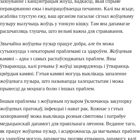
захоўванне і канцэнтрацыя жоўці, вадкасці, якая спрыяе
пераварванню ежы і выпрацоўваецца печанню. Калі вы ясьце,
асабліва тлустую ежу, ваш арганізм пасылае сігнал жоўцеваму
пузыру вылучыць жоўць у тонкую кішку. Там яна дапамагае
расшчапляць тлушчы, што вельмі важна для стрававання.
Звычайна жоўцевы пузыр працуе добра, але ён можа
сутыкнуцца з некаторымі праблемамі са здароўем. Жоўцевыя
камяні – адна з самых распаўсюджаных праблем. Яны
ўтвараюцца, калі рэчывы ў жоўці зацвярдзеюць і ўтвараюць
цвёрдыя камяні. Гэтыя камяні могуць выклікаць запаленне
жоўцевага пузыра, што называецца халецыстытам і можа
прывесці да моцнага болю і іншых праблем.
Іншыя праблемы з жоўцевым пузыром ўключаюць закупорку
жоўцевых пратокаў, інфекцыі і нават рак. Кожнае з гэтых
захворванняў можа выклікаць розныя сімптомы і патрабуе
медыцынскай дапамогі для правільнага лячэння. Веданне таго,
як працуе жоўцевы пузыр, і асцярожнасць да магчымых праблем
са здароўем могуць дапамагчы людзям атрымаць дапамогу, калі