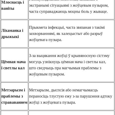
Млоснасць і
экстранымі сітуацыямі з жоўцевым пузыром,
ваніты
часта суправаджаюць моцны боль у жываце.
Прыкмета інфекцыі, часта звязаная з такімі
Ліхаманка і
захворваннямі, як халецыстыт або разрыў
дрыжыкі
жоўцевага пузыра.
З-за выцякання жоўці ў крывяносную сістэму
Цёмная мача
могуць узнікнуць цёмная мача і светлы кал,
і светлы кал
што сведчыць пра магчымыя праблемы з
жоўцевым пузыром.
Метэарызм і
Метэарызм, дыспсія або немагчымасць
праблемы з
пераносіць тлустую ежу з-за парушэння адтоку
страваваннем
жоўці з жоўцевага пузыра.