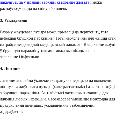
лакалізуецца ў правым верхнім квадранце жывата
і можа
распаўсюджвацца на спіну або плячо.
3. Ускладненні
Разрыў жоўцевага пузыра можа прывесці да перитоніту, гэта
інфекцыі брушной паражніны. Гэты небяспечны для жыцця стан
патрабуе неадкладнай медыцынскай дапамогі. Выцяканне жоўці
ў брушную паражніну таксама можа выклікаць значнае
запаленне і інфекцыю.
4. Лячэнне
Лячэнне звычайна ўключае экстраную аперацыю па выдаленні
лопнутага жоўцевага пузыра (халецыстэктомія) і ачыстцы жоўці
з брушной паражніны. Антыбіётыкі часта прызначаюцца для
лячэння любых інфекцый. Своечасовае ўмяшанне неабходна для
прадухілення далейшых ускладненняў і забеспячэння
аздараўлення.