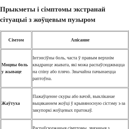
Прыкметы і сімптомы экстранай
сітуацыі з жоўцевым пузыром
Сімтом
Апісанне
Інтэнсіўны боль, часта ў правым верхнім
Моцны боль
квадранце жывата, які можа распаўсюджвацца
у жываце
на спіну або плячо. Звычайна пачынаецца
раптоўна.
Пажаўценне скуры або вачэй, выкліканае
Жаўтуха
выцяканнем жоўці ў крывяносную сістэму з-за
закупоркі жоўцевых пратокаў.
Распаўсюджаныя сімптомы, звязаныя з