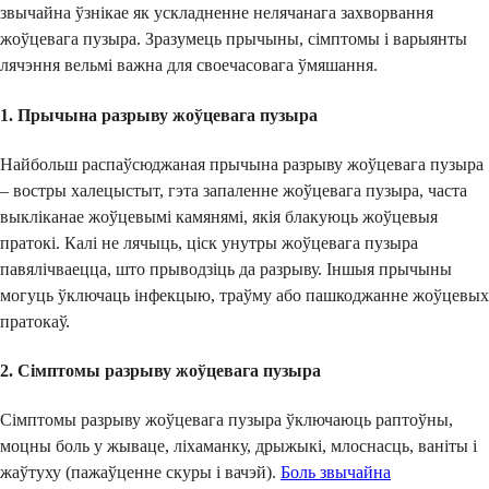
звычайна ўзнікае як ускладненне нелячанага захворвання
жоўцевага пузыра. Зразумець прычыны, сімптомы і варыянты
лячэння вельмі важна для своечасовага ўмяшання.
1. Прычына разрыву жоўцевага пузыра
Найбольш распаўсюджаная прычына разрыву жоўцевага пузыра
– востры халецыстыт, гэта запаленне жоўцевага пузыра, часта
выкліканае жоўцевымі камянямі, якія блакуюць жоўцевыя
пратокі. Калі не лячыць, ціск унутры жоўцевага пузыра
павялічваецца, што прыводзіць да разрыву. Іншыя прычыны
могуць ўключаць інфекцыю, траўму або пашкоджанне жоўцевых
пратокаў.
2. Сімптомы разрыву жоўцевага пузыра
Сімптомы разрыву жоўцевага пузыра ўключаюць раптоўны,
моцны боль у жываце, ліхаманку, дрыжыкі, млоснасць, ваніты і
жаўтуху (пажаўценне скуры і вачэй).
Боль звычайна