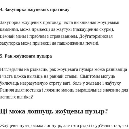
4. Закупорка жоўцевых пратокаў
Закупорка жоўцевых пратокаў, часта выкліканая жоўцевымі
камянямі, можа прывесці да жаўтухі (пажаўцення скуры),
цёмнай мачы і праблем з страваваннем. Доўгатэрміновая
закупорка можа прывесці да пашкоджання печані.
5. Рак жоўцевага пузыра
Нягледзячы на рэдкасць, рак жоўцевага пузыра можа развівацца
і часта цяжка выявіць на ранняй стадыі. Сімптомы могуць
ўключаць незразумелую страту вагі, боль у жываце і жаўтуху.
Ранняя дыягностыка і лячэнне маюць вырашальнае значэнне для
лепшых вынікаў.
Ці можа лопнуць жоўцевы пузыр?
Жоўцевы пузыр можа лопнуць, але гэта рэдкі і сур'ёзны стан, які