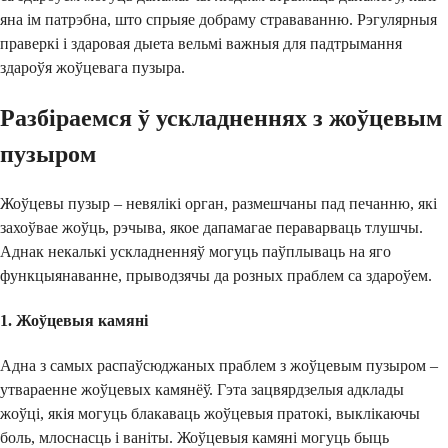
яна ім патрэбна, што спрыяе добраму страваванню. Рэгулярныя
праверкі і здаровая дыета вельмі важныя для падтрымання
здароўя жоўцевага пузыра.
Разбіраемся ў ускладненнях з жоўцевым
пузыром
Жоўцевы пузыр – невялікі орган, размешчаны пад печанню, які
захоўвае жоўць, рэчыва, якое дапамагае пераварваць тлушчы.
Аднак некалькі ускладненняў могуць паўплываць на яго
функцыянаванне, прыводзячы да розных праблем са здароўем.
1. Жоўцевыя камяні
Адна з самых распаўсюджаных праблем з жоўцевым пузыром –
утвараенне жоўцевых камянёў. Гэта зацвярдзелыя адклады
жоўці, якія могуць блакаваць жоўцевыя пратокі, выклікаючы
боль, млоснасць і ваніты. Жоўцевыя камяні могуць быць