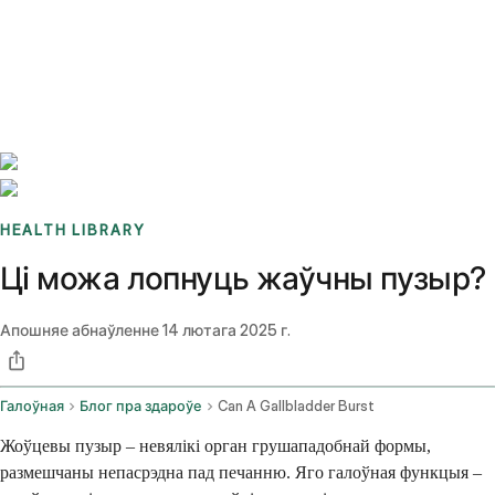
Benchmarks
Stories
FAQ
Sign up / Log in
HEALTH LIBRARY
Ці можа лопнуць жаўчны пузыр?
Апошняе абнаўленне
14 лютага 2025 г.
Галоўная
Блог пра здароўе
Can A Gallbladder Burst
Жоўцевы пузыр – невялікі орган грушападобнай формы,
размешчаны непасрэдна пад печанню. Яго галоўная функцыя –