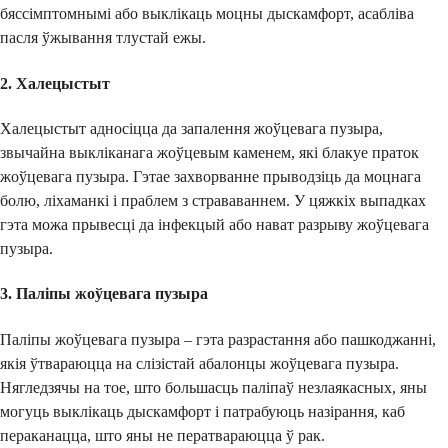
бяссімптомнымі або выклікаць моцны дыскамфорт, асабліва
пасля ўжывання тлустай ежы.
2. Халецыстыт
Халецыстыт адносіцца да запалення жоўцевага пузыра,
звычайна выкліканага жоўцевым каменем, які блакуе праток
жоўцевага пузыра. Гэтае захворванне прыводзіць да моцнага
болю, ліхаманкі і праблем з страваваннем. У цяжкіх выпадках
гэта можа прывесці да інфекцый або нават разрыву жоўцевага
пузыра.
3. Паліпы жоўцевага пузыра
Паліпы жоўцевага пузыра – гэта разрастання або пашкоджанні,
якія ўтвараюцца на слізістай абалонцы жоўцевага пузыра.
Нягледзячы на тое, што большасць паліпаў незлаякасных, яны
могуць выклікаць дыскамфорт і патрабуюць назірання, каб
пераканацца, што яны не ператвараюцца ў рак.