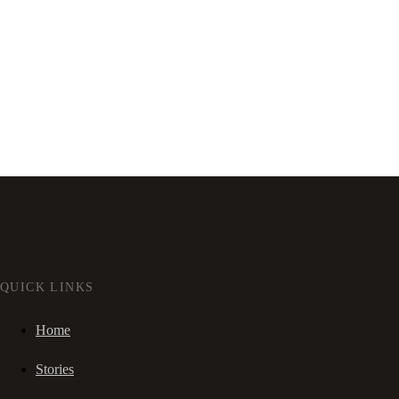
QUICK LINKS
Home
Stories