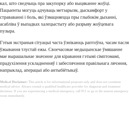
кал, што сведчыць пра закупорку або выцяканне жоўці.
Пацыенты могуць адчуваць метэарызм, дыскамфорт у
страваванні і боль, які ўзмацняецца пры глыбокім дыханні,
асабліва ў выпадках халецыстыту або разрыву жоўцевага
пузыра.
Гэтыя экстраныя сітуацыі часта ўзнікаюць раптоўна, часам пасля
ўжывання тлустай ежы. Своечасовае медыцынскае ўмяшанне
мае вырашальнае значэнне для кіравання гэтымі сімптомамі,
прадухілення ускладненняў і забеспячэння правільнага лячэння,
напрыклад, аперацыі або антыбіётыкаў.
Medical Disclaimer:
This article is for informational purposes only and does not constitute
medical advice. Always consult a qualified healthcare provider for diagnosis and treatment
decisions. If you are experiencing a medical emergency, call 911 or go to the nearest emergency
room immediately.