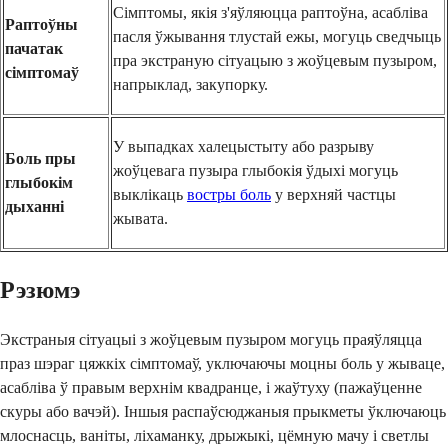
Сімптомы, якія з'яўляюцца раптоўна, асабліва
Раптоўны
пасля ўжывання тлустай ежы, могуць сведчыць
пачатак
пра экстраную сітуацыю з жоўцевым пузыром,
сімптомаў
напрыклад, закупорку.
У выпадках халецыстыту або разрыву
Боль пры
жоўцевага пузыра глыбокія ўдыхі могуць
глыбокім
выклікаць
востры боль
у верхняй частцы
дыханні
жывата.
Рэзюмэ
Экстраныя сітуацыі з жоўцевым пузыром могуць праяўляцца
праз шэраг цяжкіх сімптомаў, уключаючы моцны боль у жываце,
асабліва ў правым верхнім квадранце, і жаўтуху (пажаўценне
скуры або вачэй). Іншыя распаўсюджаныя прыкметы ўключаюць
млоснасць, ваніты, ліхаманку, дрыжыкі, цёмную мачу і светлы