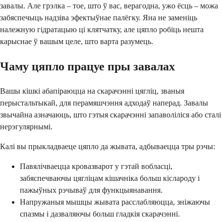
завалы. Але грэлка – тое, што ў вас, верагодна, ужо ёсць – можа
забяспечыць надзіва эфектыўнае палёгку. Яна не заменіць
належную гідратацыю ці клятчатку, але цяпло робіць нешта
карыснае ў вашым целе, што варта разумець.
Чаму цяпло працуе пры завалах
Вашы кішкі абапіраюцца на скарачэнні цягліц, званыя
перыстальтыкай, для перамяшчэння адходаў наперад. Завалы
звычайна азначаюць, што гэтыя скарачэнні запаволіліся або сталі
нерэгулярнымі.
Калі вы прыкладваеце цяпло да жывата, адбываецца тры рэчы:
Павялічваецца кровазварот у гэтай вобласці,
забяспечваючы цягліцам кішачніка больш кіслароду і
пажыўных рэчываў для функцыянавання.
Напружаныя мышцы жывата расслабляюцца, зніжаючы
спазмы і дазваляючы больш гладкія скарачэнні.