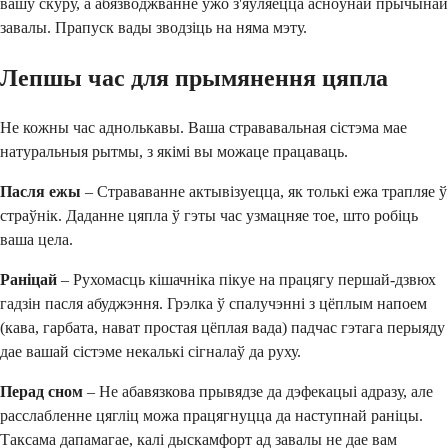
вашу скуру, а абязводжванне ўжо з'яўляецца асноўнай прычынай
завалы. Прапуск вады зводзіць на няма мэту.
Лепшы час для прымянення цяпла
Не кожны час аднолькавы. Ваша стрававальная сістэма мае
натуральныя рытмы, з якімі вы можаце працаваць.
Пасля ежы
– Страваванне актывізуецца, як толькі ежа трапляе ў
страўнік. Даданне цяпла ў гэты час узмацняе тое, што робіць
ваша цела.
Раніцай
– Рухомасць кішачніка пікуе на працягу першай-дзвюх
гадзін пасля абуджэння. Грэлка ў спалучэнні з цёплым напоем
(кава, гарбата, нават простая цёплая вада) падчас гэтага перыяду
дае вашай сістэме некалькі сігналаў да руху.
Перад сном
– Не абавязкова прывядзе да дэфекацыі адразу, але
расслабленне цягліц можа працягнуцца да наступнай раніцы.
Таксама дапамагае, калі дыскамфорт ад завалы не дае вам