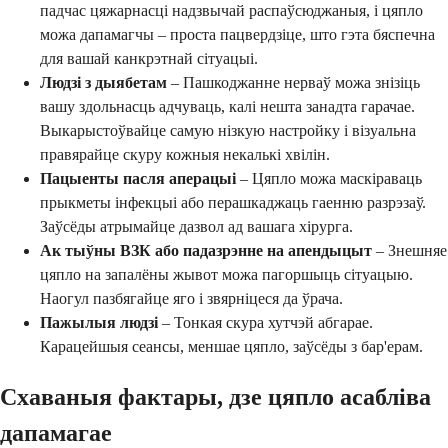
падчас цяжарнасці надзвычай распаўсюджаныя, і цяпло
можа дапамагчы – проста пацвердзіце, што гэта бяспечна
для вашай канкрэтнай сітуацыі.
Людзі з дыябетам
– Пашкоджанне нерваў можа знізіць
вашу здольнасць адчуваць, калі нешта занадта гарачае.
Выкарыстоўвайце самую нізкую настройку і візуальна
правярайце скуру кожныя некалькі хвілін.
Пацыенты пасля аперацыі
– Цяпло можа маскіраваць
прыкметы інфекцыі або перашкаджаць гаенню разрэзаў.
Заўсёды атрымайце дазвол ад вашага хірурга.
Ак тыўны ВЗК або падазрэнне на апендыцыт
– Знешняе
цяпло на запалёны жывот можа пагоршыць сітуацыю.
Наогул пазбягайце яго і звярніцеся да ўрача.
Пажылыя людзі
– Тонкая скура хутчэй абгарае.
Карацейшыя сеансы, меншае цяпло, заўсёды з бар'ерам.
Схаваныя фактары, дзе цяпло асабліва
дапамагае