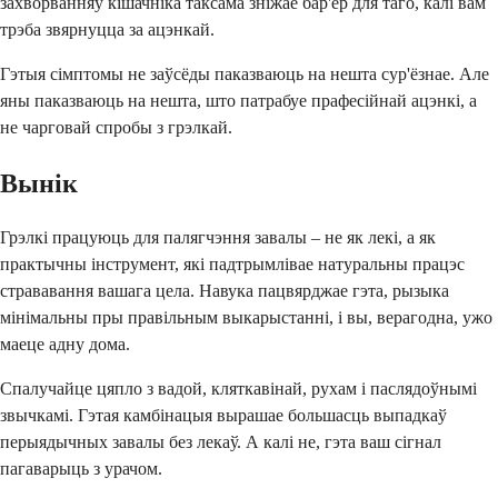
захворванняў кішачніка таксама зніжае бар'ер для таго, калі вам
трэба звярнуцца за ацэнкай.
Гэтыя сімптомы не заўсёды паказваюць на нешта сур'ёзнае. Але
яны паказваюць на нешта, што патрабуе прафесійнай ацэнкі, а
не чарговай спробы з грэлкай.
Вынік
Грэлкі працуюць для палягчэння завалы – не як лекі, а як
практычны інструмент, які падтрымлівае натуральны працэс
стрававання вашага цела. Навука пацвярджае гэта, рызыка
мінімальны пры правільным выкарыстанні, і вы, верагодна, ужо
маеце адну дома.
Спалучайце цяпло з вадой, кляткавінай, рухам і паслядоўнымі
звычкамі. Гэтая камбінацыя вырашае большасць выпадкаў
перыядычных завалы без лекаў. А калі не, гэта ваш сігнал
пагаварыць з урачом.