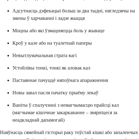
Адсутнасць дэфекацыі больш за два тыдні, нягледзячы на ​​
змены ў харчаванні і ладзе жыцця
Моцны або які ўзмацняецца боль у жываце
Кроў у кале або на туалетнай паперы
Невытлумачальная страта вагі
Устойлівы тонкі, тонкі як аловак кал
Пастаяннае пачуццё няпоўнага апаражнення
Новы завал пасля пачатку прыёму лекаў
Ваніты ў спалучэнні з немагчымасцю прайсці кал
(магчымае кішэчнае закаркаванне – звярніцеся за
неадкладнай дапамогай)
Наяўнасць сямейнай гісторыі раку тоўстай кішкі або запаленчых