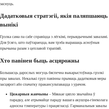
заснуць.
Дадатковыя стратэгіі, якія паляпшаюць
вынікі
Грэлка сама па сабе справіцца з лёгкімі, перыядычнымі заваламі.
Для ўсяго, што паўтараецца, вам трэба вырашаць асноўныя
прычыны разам з цеплавой тэрапіяй.
Хто павінен быць асцярожны
Большасць дарослых могуць бяспечна выкарыстоўваць грэлкі
пры завалах. Некалькі груп павінны прымаць дадатковыя меры
засцярогі або спачатку пракансультавацца з урачом.
Цяжарныя жанчыны
– Мяккае цяпло звычайна ў
парадку, але атрымайце параду вашага акушэра-гінеколага
адносна тэмпературы і працягласці. Гарманальныя завалы