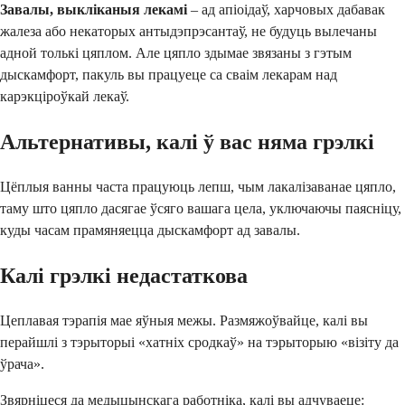
Завалы, выкліканыя лекамі
– ад апіоідаў, харчовых дабавак
жалеза або некаторых антыдэпрэсантаў, не будуць вылечаны
адной толькі цяплом. Але цяпло здымае звязаны з гэтым
дыскамфорт, пакуль вы працуеце са сваім лекарам над
карэкціроўкай лекаў.
Альтернативы, калі ў вас няма грэлкі
Цёплыя ванны часта працуюць лепш, чым лакалізаванае цяпло,
таму што цяпло дасягае ўсяго вашага цела, уключаючы паясніцу,
куды часам прамяняецца дыскамфорт ад завалы.
Калі грэлкі недастаткова
Цеплавая тэрапія мае яўныя межы. Размяжоўвайце, калі вы
перайшлі з тэрыторыі «хатніх сродкаў» на тэрыторыю «візіту да
ўрача».
Звярніцеся да медыцынскага работніка, калі вы адчуваеце: