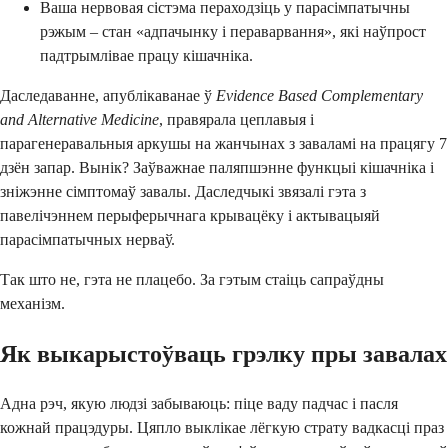
Ваша нервовая сістэма пераходзіць у парасімпатычны
рэжым – стан «адпачынку і пераварвання», які наўпрост
падтрымлівае працу кішачніка.
Даследаванне, апублікаванае ў
Evidence Based Complementary
and Alternative Medicine
, правярала цеплавыя і
парагенеравальныя аркушы на жанчынах з заваламі на працягу 7
дзён запар. Вынік? Заўважнае паляпшэнне функцыі кішачніка і
зніжэнне сімптомаў завалы. Даследчыкі звязалі гэта з
павелічэннем перыферычнага крывацёку і актывацыяй
парасімпатычных нерваў.
Так што не, гэта не плацебо. За гэтым стаіць сапраўдны
механізм.
Як выкарыстоўваць грэлку пры завалах
Адна рэч, якую людзі забываюць: піце ваду падчас і пасля
кожнай працэдуры. Цяпло выклікае лёгкую страту вадкасці праз