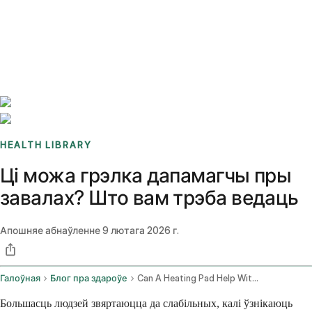
Benchmarks
Stories
FAQ
Sign up / Log in
HEALTH LIBRARY
Ці можа грэлка дапамагчы пры
завалах? Што вам трэба ведаць
Апошняе абнаўленне
9 лютага 2026 г.
Галоўная
Блог пра здароўе
Can A Heating Pad Help With Constipation
Большасць людзей звяртаюцца да слабільных, калі ўзнікаюць