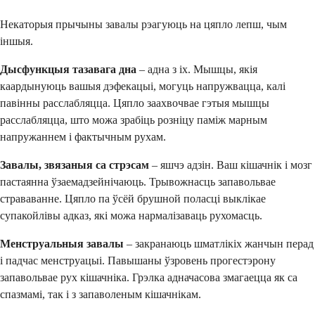
Некаторыя прычыны завалы рэагуюць на цяпло лепш, чым
іншыя.
Дысфункцыя тазавага дна
– адна з іх. Мышцы, якія
каардынуюць вашыя дэфекацыі, могуць напружвацца, калі
павінны расслабляцца. Цяпло заахвочвае гэтыя мышцы
расслабляцца, што можа зрабіць розніцу паміж марным
напружаннем і фактычным рухам.
Завалы, звязаныя са стрэсам
– яшчэ адзін. Ваш кішачнік і мозг
пастаянна ўзаемадзейнічаюць. Трывожнасць запавольвае
страваванне. Цяпло па ўсёй брушной поласці выклікае
супакойлівы адказ, які можа нармалізаваць рухомасць.
Менструальныя завалы
– закранаюць шматлікіх жанчын перад
і падчас менструацыі. Павышаны ўзровень прогестэрону
запавольвае рух кішачніка. Грэлка адначасова змагаецца як са
спазмамі, так і з запаволеным кішачнікам.