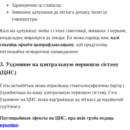
Здранцвенне ці слабасць
Змяненне адчування да лёгкага дотыку, болю ці
тэмпературы
Калі вы адчуваеце любы з гэтых сімптомаў, звязаных з нервамі,
неадкладна звярніцеся да лекара. Ён можа параіць вам,
калі
спыніць прыём цыпрафлаксацыну
, каб прадухіліць
патэнцыйна незваротнае пашкоджанне.
3. Уздзеянне на цэнтральную нервовую сістэму
(ЦНС)
Гэты антыбіётык можа перасякаць гематаэнцэфалічны бар'ер і
ўздзейнічаць на вашу цэнтральную нервовую сістэму. Гэта
ўздзеянне на ЦНС можа вар'іравацца ад лёгкага да надзвычай
сур'ёзнага.
Патэнцыйныя эфекты на ЦНС, пра якія трэба ведаць
крыніца
: