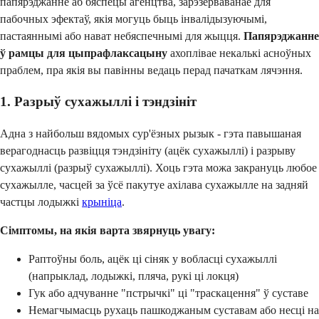
папярэджанне аб бяспецы агенцтва, зарэзерваванае для
пабочных эфектаў, якія могуць быць інвалідызуючымі,
пастаяннымі або нават небяспечнымі для жыцця.
Папярэджанне
ў рамцы для цыпрафлаксацыну
ахоплівае некалькі асноўных
праблем, пра якія вы павінны ведаць перад пачаткам лячэння.
1. Разрыў сухажыллі і тэндзініт
Адна з найбольш вядомых сур'ёзных рызык - гэта павышаная
верагоднасць развіцця тэндзініту (ацёк сухажыллі) і разрыву
сухажыллі (разрыў сухажыллі). Хоць гэта можа закрануць любое
сухажылле, часцей за ўсё пакутуе ахілава сухажылле на задняй
частцы лодыжкі
крыніца
.
Сімптомы, на якія варта звярнуць увагу:
Раптоўны боль, ацёк ці сіняк у вобласці сухажыллі
(напрыклад, лодыжкі, пляча, рукі ці локця)
Гук або адчуванне "пстрычкі" ці "траскацення" ў суставе
Немагчымасць рухаць пашкоджаным суставам або несці на