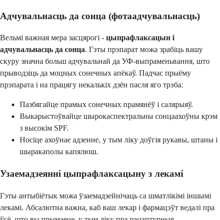
Адчувальнасць да сонца (фотаадчувальнасць)
Вельмі важная мера засцярогі -
цыпрафлаксацын і
адчувальнасць да сонца
. Гэты прэпарат можа зрабіць вашу
скуру значна больш адчувальнай да УФ-выпраменьвання, што
прыводзіць да моцных сонечных апёкаў. Падчас прыёму
прэпарата і на працягу некалькіх дзён пасля яго трэба:
Пазбягайце прамых сонечных прамянёў і салярыяў.
Выкарыстоўвайце шырокаспектральны сонцаахоўны крэм
з высокім SPF.
Носіце ахоўнае адзенне, у тым ліку доўгія рукавы, штаны і
шыракаполы капялюш.
Узаемадзеянні цыпрафлаксацыну з лекамі
Гэты антыбіётык можа ўзаемадзейнічаць са шматлікімі іншымі
лекамі. Абсалютна важна, каб ваш лекар і фармацэўт ведалі пра
ўсё, што вы прымаеце, у тым ліку пра рэцэптурныя,