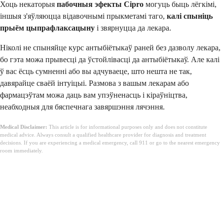
Хоць некаторыя
пабочныя эфекты Cipro
могуць быць лёгкімі,
іншыя з'яўляюцца відавочнымі прыкметамі таго,
калі спыніць
прыём цыпрафлаксацыну
і звярнуцца да лекара.
Ніколі не спыняйце курс антыбіётыкаў раней без дазволу лекара,
бо гэта можа прывесці да ўстойлівасці да антыбіётыкаў. Але калі
ў вас ёсць сумненні або вы адчуваеце, што нешта не так,
давярайце сваёй інтуіцыі. Размова з вашым лекарам або
фармацэўтам можа даць вам упэўненасць і кіраўніцтва,
неабходныя для бяспечнага завяршэння лячэння.
Medical Disclaimer:
This article is for informational purposes only and does not constitute
medical advice. Always consult a qualified healthcare provider for diagnosis and treatment
decisions. If you are experiencing a medical emergency, call 911 or go to the nearest emergency
room immediately.