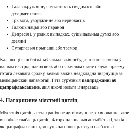
Галавакружэнне, спутанность свядомасці або
дэзарыентацыя
Трывога, узбуджэнне або нервовасць
Галюцынацыі або параноя
Дэпрэсія і, у рэдкіх выпадках, суіцыдальныя думкі або
дзеянні
Сутаргавыя прыпадкі або тремор
Калі вы ці ваш блізкі заўважылі якія-небудзь значныя змены ў
вашым настроі, паводзінах або псіхічным стане падчас прыёму
гэтага лекавага сродку, вельмі важна неадкладна звярнуцца за
медыцынскай дапамогай. Гэта сур'ёзныя
папярэджанні аб
цыпрафлаксацыне
, якія ніколі нельга ігнараваць.
4. Пагаршэнне міястэніі цягліц
Міястэнія цягліц - гэта хранічнае аутоіммуннае захворванне, якое
выклікае слабасць цягліц. Фторхіналонавыя антыбіётыкі, такія
як цыпрафлаксацын, могуць пагоршыць гэтую слабасць і