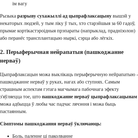
ім вагу
Рызыка
разрыву сухажыллі ад цыпрафлаксацыну
вышэй у
некаторых людзей, у тым ліку ў тых, хто старэйшыя за 60 гадоў,
прымае кортікастэроідныя прэпараты (напрыклад, праднізолон)
або перанёс трансплантацыю ныркі, сэрца або лёгкіх.
2. Перыферычная нейрапатыя (пашкоджанне
нерваў)
Цыпрафлаксацын можа выклікаць перыферычную нейрапатыю -
пашкоджанне нерваў у руках, нагах або ступнях. Самым
страшным аспектам гэтага магчымага пабочнага эфекту
з'яўляецца тое, што
пашкоджанне нерваў цыпрафлаксацынам
можа адбыцца ў любы час падчас лячэння і можа быць
пастаянным.
Сімптомы пашкоджання нерваў ўключаюць:
Боль, паленне ці паколванне