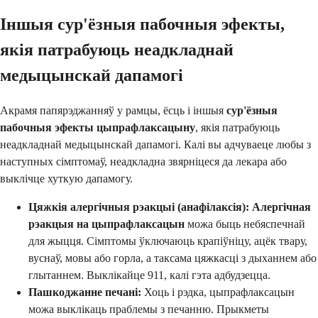
Іншыя сур'ёзныя пабочныя эфекты,
якія патрабуюць неадкладнай
медыцынскай дапамогі
Акрамя папярэджанняў у рамцы, ёсць і іншыя
сур'ёзныя
пабочныя эфекты цыпрафлаксацыну
, якія патрабуюць
неадкладнай медыцынскай дапамогі. Калі вы адчуваеце любы з
наступных сімптомаў, неадкладна звярніцеся да лекара або
выклічце хуткую дапамогу.
Цяжкія алергічныя рэакцыі (анафілаксія):
Алергічная
рэакцыя на цыпрафлаксацын
можа быць небяспечнай
для жыцця. Сімптомы ўключаюць крапіўніцу, ацёк твару,
вуснаў, мовы або горла, а таксама цяжкасці з дыханнем або
глытаннем. Выклікайце 911, калі гэта адбудзецца.
Пашкоджанне печані:
Хоць і рэдка, цыпрафлаксацын
можа выклікаць праблемы з печанню. Прыкметы