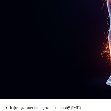
Інфекцыі мочэвыводзяшчіх шляхоў (ІМП)