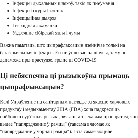
Інфекцыі дыхальных шляхоў, такія як пнеўманія
Інфекцыі скуры і костак
Інфекцыйная дыярэя
Тыфоідная ліхаманка
Уздзеянне сібірскай язвы і чумы
Важна памятаць, што цыпрафлаксацын дзейнічае толькі на
бактэрыяльныя інфекцыі. Ён не ўплывае на вірусы, таму не
дапаможа пры прастудзе, грыпе ці COVID-19.
Ці небяспечна ці рызыкоўна прымаць
цыпрафлаксацын?
Калі Упраўленне па санітарным наглядзе за якасцю харчовых
прадуктаў і медыкаментаў ЗША (FDA) хоча падкрэсліць
найбольш сур'ёзныя рызыкі, звязаныя з лекавым прэпаратам, яно
выдае "папярэджанне ў рамцы" (таксама вядомае як
"папярэджанне ў чорнай рамцы"). Гэта самае моцнае