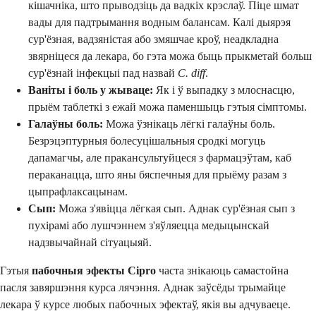
кішачніка, што прыводзіць да вадкіх крэслаў. Піце шмат
вады для падтрымання водным балансам. Калі дыярэя
сур'ёзная, вадзяністая або змяшчае кроў, неадкладна
звярніцеся да лекара, бо гэта можа быць прыкметай больш
сур'ёзнай інфекцыі пад назвай
C. diff
.
Ваніты і боль у жываце:
Як і ў выпадку з млоснасцю,
прыём таблеткі з ежай можа паменшыць гэтыя сімптомы.
Галаўны боль:
Можа ўзнікаць лёгкі галаўны боль.
Безрэцэптурныя болесуцішальныя сродкі могуць
дапамагчы, але пракансультуйцеся з фармацэўтам, каб
пераканацца, што яны бяспечныя для прыёму разам з
цыпрафлаксацынам.
Сып:
Можа з'явіцца лёгкая сып. Аднак сур'ёзная сып з
пухірамі або лушчэннем з'яўляецца медыцынскай
надзвычайнай сітуацыяй.
Гэтыя
пабочныя эфекты Cipro
часта знікаюць самастойна
пасля завяршэння курса лячэння. Аднак заўсёды трымайце
лекара ў курсе любых пабочных эфектаў, якія вы адчуваеце.