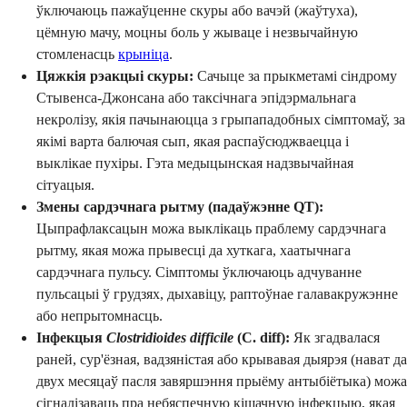
ўключаюць пажаўценне скуры або вачэй (жаўтуха),
цёмную мачу, моцны боль у жываце і незвычайную
стомленасць
крыніца
.
Цяжкія рэакцыі скуры:
Сачыце за прыкметамі сіндрому
Стывенса-Джонсана або таксічнага эпідэрмальнага
некролізу, якія пачынаюцца з грыпападобных сімптомаў, за
якімі варта балючая сып, якая распаўсюджваецца і
выклікае пухіры. Гэта медыцынская надзвычайная
сітуацыя.
Змены сардэчнага рытму (падаўжэнне QT):
Цыпрафлаксацын можа выклікаць праблему сардэчнага
рытму, якая можа прывесці да хуткага, хаатычнага
сардэчнага пульсу. Сімптомы ўключаюць адчуванне
пульсацыі ў грудзях, дыхавіцу, раптоўнае галавакружэнне
або непрытомнасць.
Інфекцыя
Clostridioides difficile
(C. diff):
Як згадвалася
раней, сур'ёзная, вадзяністая або крывавая дыярэя (нават да
двух месяцаў пасля завяршэння прыёму антыбіётыка) можа
сігналізаваць пра небяспечную кішачную інфекцыю, якая