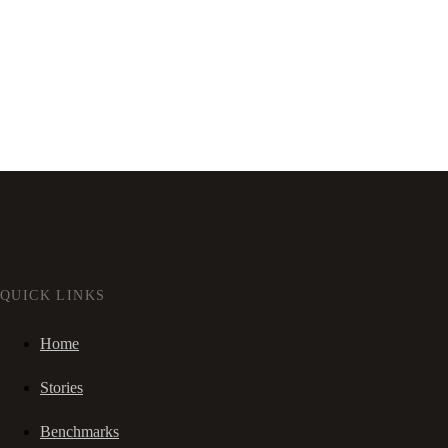
QUICK LINKS
Home
Stories
Benchmarks