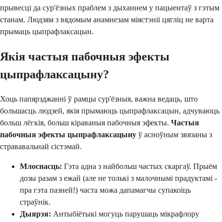
прывесці да сур'ёзных праблем з дыханнем у пацыентаў з гэтым
станам. Людзям з вядомым анамнезам міястэніі цягліц не варта
прымаць цыпрафлаксацын.
Якія частыя пабочныя эфекты
цыпрафлаксацыну?
Хоць папярэджанні ў рамцы сур'ёзныя, важна ведаць, што
большасць людзей, якія прымаюць цыпрафлаксацын, адчуваюць
больш лёгкія, больш кіраваныя пабочныя эфекты.
Частыя
пабочныя эфекты цыпрафлаксацыну
ў асноўным звязаны з
стрававальнай сістэмай.
Млоснасць:
Гэта адна з найбольш частых скаргаў. Прыём
дозы разам з ежай (але не толькі з малочнымі прадуктамі -
пра гэта пазней!) часта можа дапамагчы супакоіць
страўнік.
Дыярэя:
Антыбіётыкі могуць парушаць мікрафлору