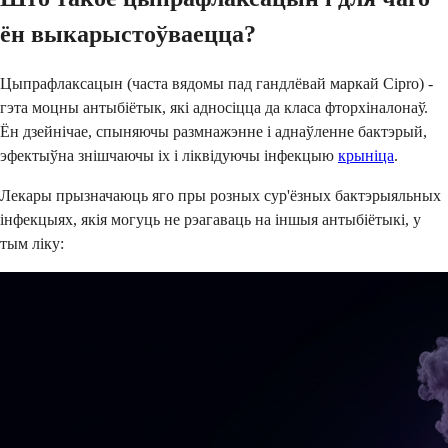
ён выкарыстоўваецца?
Цыпрафлаксацын (часта вядомы пад гандлёвай маркай Cipro) -
гэта моцны антыбіётык, які адносіцца да класа фторхіналонаў.
Ён дзейнічае, спыняючы размнажэнне і аднаўленне бактэрый,
эфектыўна знішчаючы іх і ліквідуючы інфекцыю
крыніца
.
Лекары прызначаюць яго пры розных сур'ёзных бактэрыяльных
інфекцыях, якія могуць не рэагаваць на іншыя антыбіётыкі, у
тым ліку: