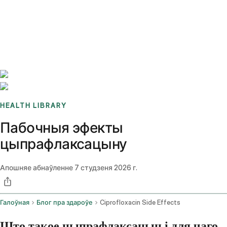
Benchmarks
Stories
FAQ
Sign up / Log in
HEALTH LIBRARY
Пабочныя эфекты
цыпрафлаксацыну
Апошняе абнаўленне
7 студзеня 2026 г.
Галоўная
Блог пра здароўе
Ciprofloxacin Side Effects
Што такое цыпрафлаксацын і для чаго