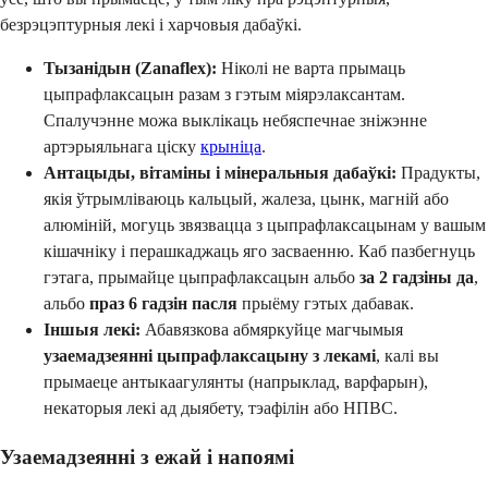
безрэцэптурныя лекі і харчовыя дабаўкі.
Тызанідын (Zanaflex):
Ніколі не варта прымаць
цыпрафлаксацын разам з гэтым міярэлаксантам.
Спалучэнне можа выклікаць небяспечнае зніжэнне
артэрыяльнага ціску
крыніца
.
Антацыды, вітаміны і мінеральныя дабаўкі:
Прадукты,
якія ўтрымліваюць кальцый, жалеза, цынк, магній або
алюміній, могуць звязвацца з цыпрафлаксацынам у вашым
кішачніку і перашкаджаць яго засваенню. Каб пазбегнуць
гэтага, прымайце цыпрафлаксацын альбо
за 2 гадзіны да
,
альбо
праз 6 гадзін пасля
прыёму гэтых дабавак.
Іншыя лекі:
Абавязкова абмяркуйце магчымыя
узаемадзеянні цыпрафлаксацыну з лекамі
, калі вы
прымаеце антыкаагулянты (напрыклад, варфарын),
некаторыя лекі ад дыябету, тэафілін або НПВС.
Узаемадзеянні з ежай і напоямі