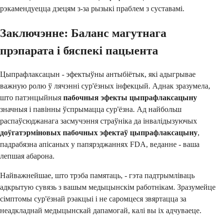
рэкамендуецца дзецям з-за рызыкі праблем з суставамі.
Заключэнне: Баланс магутнага
прэпарата і бяспекі пацыента
Цыпрафлаксацын - эфектыўны антыбіётык, які адыгрывае
важную ролю ў лячэнні сур'ёзных інфекцый. Аднак зразумела,
што патэнцыйныя
пабочныя эфекты цыпрафлаксацыну
значныя і павінны ўспрымацца сур'ёзна. Ад найбольш
распаўсюджанага засмучэння страўніка да інвалідызуючых
доўгатэрміновых пабочных эфектаў цыпрафлаксацыну
,
падрабязна апісаных у папярэджаннях FDA, веданне - ваша
лепшая абарона.
Найважнейшае, што трэба памятаць, - гэта падтрымліваць
адкрытую сувязь з вашым медыцынскім работнікам. Зразумейце
сімптомы сур'ёзнай рэакцыі і не саромцеся звяртацца за
неадкладнай медыцынскай дапамогай, калі вы іх адчуваеце.