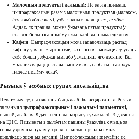
Малочныя прадукты і кальцый:
Не варта прымаць
цыпрафлаксацын разам з малочнымі прадуктамі (малаком,
ёгуртам) або сокамі, узбагачанымі кальцыем,
асобна
.
Аднак, як правіла, можна ўжываць гэтыя прадукты ў
складзе большага прыёму ежы, калі вы прымаеце дозу.
Кафеін:
Цыпрафлаксацын можа запавольваць распад
кафеіну ў вашым арганізме, з-за чаго вы можаце адчуваць
сябе больш узбуджанымі або ўзмацняць яго дзеянне. Вы
можаце скараціць спажыванне кавы, гарбаты і газіроўкі
падчас прыёму лекаў.
Рызыка ў асобных групах насельніцтва
Некаторыя групы павінны быць асабліва асцярожныя. Рызыкі,
звязаныя з
цыпрафлаксацынам і пажылымі пацыентамі
,
вышэй, асабліва ў дачыненні да разрыву сухажыллі і ўздзеяння
на ЦНС. Пацыенты з дыябетам павінны ўважліва сачыць за
сваім узроўнем цукру ў крыві, паколькі прэпарат можа
выклікаць значныя ваганні. Цыпрафлаксацын звычайна не