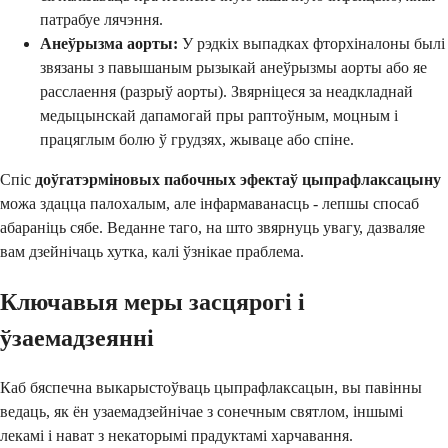
патрабуе лячэння.
Анеўрызма аорты:
У рэдкіх выпадках фторхіналоны былі
звязаны з павышаным рызыкай анеўрызмы аорты або яе
расслаення (разрыў аорты). Звярніцеся за неадкладнай
медыцынскай дапамогай пры раптоўным, моцным і
працяглым болю ў грудзях, жываце або спіне.
Спіс
доўгатэрміновых пабочных эфектаў цыпрафлаксацыну
можа здацца палохалым, але інфармаванасць - лепшы спосаб
абараніць сябе. Веданне таго, на што звярнуць увагу, дазваляе
вам дзейнічаць хутка, калі ўзнікае праблема.
Ключавыя меры засцярогі і
ўзаемадзеянні
Каб бяспечна выкарыстоўваць цыпрафлаксацын, вы павінны
ведаць, як ён узаемадзейнічае з сонечным святлом, іншымі
лекамі і нават з некаторымі прадуктамі харчавання.