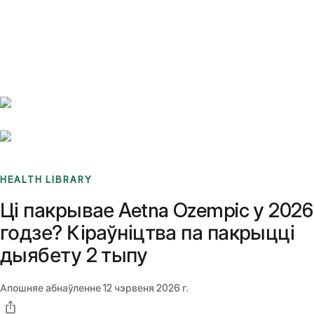
Benchmarks
Stories
FAQ
Sign up / Log in
HEALTH LIBRARY
Ці пакрывае Aetna Ozempic у 2026
годзе? Кіраўніцтва па пакрыцці
дыябету 2 тыпу
Апошняе абнаўленне
12 чэрвеня 2026 г.