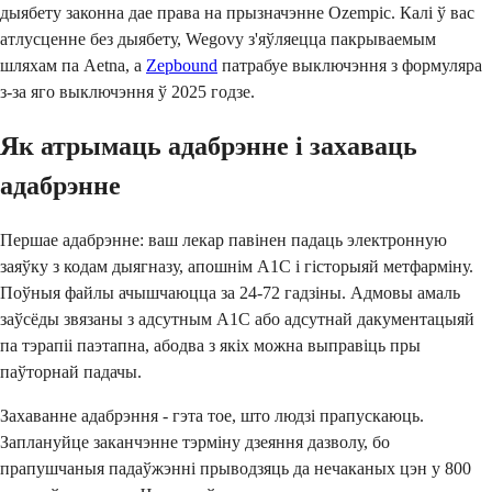
дыябету законна дае права на прызначэнне Ozempic. Калі ў вас
атлусценне без дыябету, Wegovy з'яўляецца пакрываемым
шляхам па Aetna, а
Zepbound
патрабуе выключэння з формуляра
з-за яго выключэння ў 2025 годзе.
Як атрымаць адабрэнне і захаваць
адабрэнне
Першае адабрэнне: ваш лекар павінен падаць электронную
заяўку з кодам дыягназу, апошнім A1C і гісторыяй метфарміну.
Поўныя файлы ачышчаюцца за 24-72 гадзіны. Адмовы амаль
заўсёды звязаны з адсутным A1C або адсутнай дакументацыяй
па тэрапіі паэтапна, абодва з якіх можна выправіць пры
паўторнай падачы.
Захаванне адабрэння - гэта тое, што людзі прапускаюць.
Заплануйце заканчэнне тэрміну дзеяння дазволу, бо
прапушчаныя падаўжэнні прыводзяць да нечаканых цэн у 800