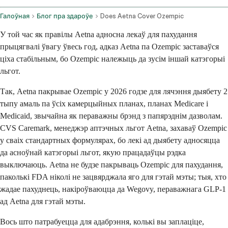
Галоўная
Блог пра здароўе
Does Aetna Cover Ozempic
У той час як правілы Aetna адносна лекаў для пахудання
прыцягвалі ўвагу ўвесь год, адказ Aetna па Ozempic заставаўся
ціха стабільным, бо Ozempic належыць да зусім іншай катэгорыі
льгот.
Так, Aetna пакрывае Ozempic у 2026 годзе для лячэння дыябету 2
тыпу амаль па ўсіх камерцыйных планах, планах Medicare і
Medicaid, звычайна як пераважны брэнд з папярэднім дазволам.
CVS Caremark, менеджэр аптэчных льгот Aetna, захаваў Ozempic
у сваіх стандартных формулярах, бо лекі ад дыябету адносяцца
да асноўнай катэгорыі льгот, якую працадаўцы рэдка
выключаюць. Aetna не будзе пакрываць Ozempic для пахудання,
паколькі FDA ніколі не зацвярджала яго для гэтай мэты; тыя, хто
жадае пахуднець, накіроўваюцца да Wegovy, пераважнага GLP-1
ад Aetna для гэтай мэты.
Вось што патрабуецца для адабрэння, колькі вы заплаціце,