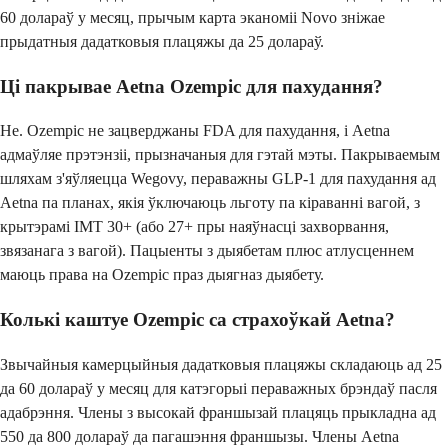
60 долараў у месяц, прычым карта эканоміі Novo зніжае
прыдатныя дадатковыя плацяжы да 25 долараў.
Ці пакрывае Aetna Ozempic для пахудання?
Не. Ozempic не зацверджаны FDA для пахудання, і Aetna
адмаўляе прэтэнзіі, прызначаныя для гэтай мэты. Пакрываемым
шляхам з'яўляецца Wegovy, пераважны GLP-1 для пахудання ад
Aetna па планах, якія ўключаюць льготу па кіраванні вагой, з
крытэрамі ІМТ 30+ (або 27+ пры наяўнасці захворвання,
звязанага з вагой). Пацыенты з дыябетам плюс атлусценнем
маюць права на Ozempic праз дыягназ дыябету.
Колькі каштуе Ozempic са страхоўкай Aetna?
Звычайныя камерцыйныя дадатковыя плацяжы складаюць ад 25
да 60 долараў у месяц для катэгорыі пераважных брэндаў пасля
адабрэння. Члены з высокай франшызай плацяць прыкладна ад
550 да 800 долараў да пагашэння франшызы. Члены Aetna