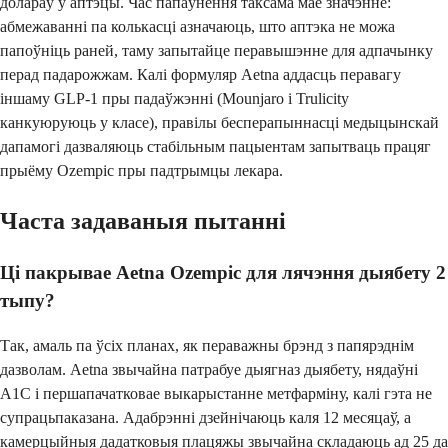
долараў у аптэцы. Час папаўнення таксама мае значэнне:
абмежаванні па колькасці азначаюць, што аптэка не можа
папоўніць раней, таму запытайце перавышэнне для адпачынку
перад падарожжам. Калі формуляр Aetna аддасць перавагу
іншаму GLP-1 пры падаўжэнні (Mounjaro і Trulicity
канкуюруюць у класе), правілы бесперапыннасці медыцынскай
дапамогі дазваляюць стабільным пацыентам запытваць працяг
прыёму Ozempic пры падтрымцы лекара.
Часта задаваныя пытанні
Ці пакрывае Aetna Ozempic для лячэння дыябету 2
тыпу?
Так, амаль па ўсіх планах, як пераважны брэнд з папярэднім
дазволам. Aetna звычайна патрабуе дыягназ дыябету, нядаўні
A1C і першапачатковае выкарыстанне метфарміну, калі гэта не
супрацьпаказана. Адабрэнні дзейнічаюць каля 12 месяцаў, а
камерцыйныя дадатковыя плацяжы звычайна складаюць ад 25 да