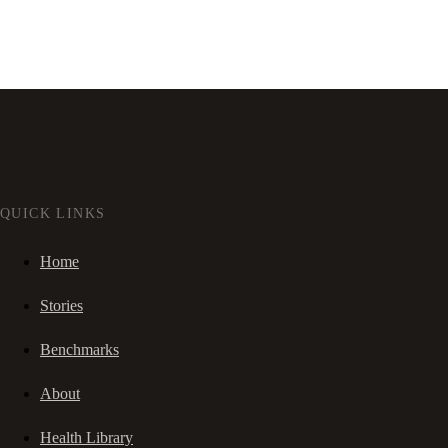
QUICK LINKS
Home
Stories
Benchmarks
About
Health Library