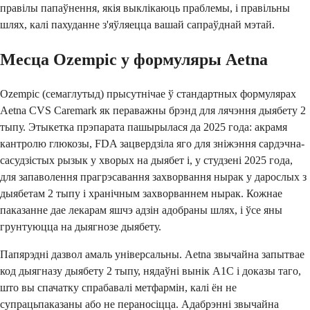
правілы папаўнення, якія выклікаюць праблемы, і правільны
шлях, калі пахуданне з'яўляецца вашай сапраўднай мэтай.
Месца Ozempic у формуляры Aetna
Ozempic (семаглутыд) прысутнічае ў стандартных формулярах
Aetna CVS Caremark як пераважны брэнд для лячэння дыябету 2
тыпу. Этыкетка прэпарата пашырылася да 2025 года: акрамя
кантролю глюкозы, FDA зацвердзіла яго для зніжэння сардэчна-
сасудзістых рызык у хворых на дыябет і, у студзені 2025 года,
для запаволення прагрэсавання захворвання нырак у дарослых з
дыябетам 2 тыпу і хранічным захворваннем нырак. Кожнае
паказанне дае лекарам яшчэ адзін адобраны шлях, і ўсе яны
грунтуюцца на дыягнозе дыябету.
Папярэдні дазвол амаль універсальны. Aetna звычайна запытвае
код дыягназу дыябету 2 тыпу, нядаўні вынік A1C і доказы таго,
што вы спачатку спрабавалі метфармін, калі ён не
супрацьпаказаны або не пераносіцца. Адабрэнні звычайна