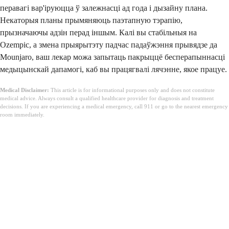
перавагі вар'іруюцца ў залежнасці ад года і дызайну плана.
Некаторыя планы прымяняюць паэтапную тэрапію,
прызначаючы адзін перад іншым. Калі вы стабільныя на
Ozempic, а змена прыярытэту падчас падаўжэння прывядзе да
Mounjaro, ваш лекар можа запытаць пакрыццё бесперапыннасці
медыцынскай дапамогі, каб вы працягвалі лячэнне, якое працуе.
Medical Disclaimer:
This article is for informational purposes only and does not constitute
medical advice. Always consult a qualified healthcare provider for diagnosis and treatment
decisions. If you are experiencing a medical emergency, call 911 or go to the nearest emergency
room immediately.