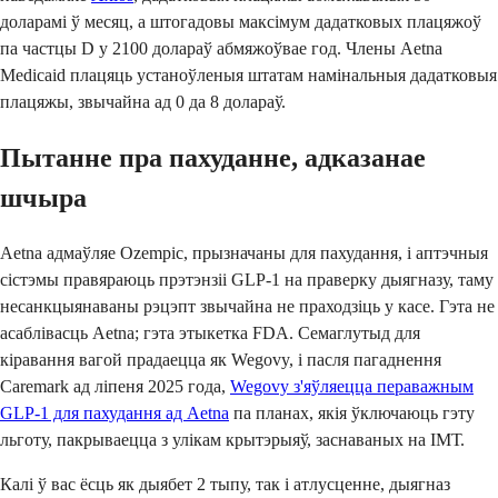
доларамі ў месяц, а штогадовы максімум дадатковых плацяжоў
па частцы D у 2100 долараў абмяжоўвае год. Члены Aetna
Medicaid плацяць устаноўленыя штатам намінальныя дадатковыя
плацяжы, звычайна ад 0 да 8 долараў.
Пытанне пра пахуданне, адказанае
шчыра
Aetna адмаўляе Ozempic, прызначаны для пахудання, і аптэчныя
сістэмы правяраюць прэтэнзіі GLP-1 на праверку дыягназу, таму
несанкцыянаваны рэцэпт звычайна не праходзіць у касе. Гэта не
асаблівасць Aetna; гэта этыкетка FDA. Семаглутыд для
кіравання вагой прадаецца як Wegovy, і пасля пагаднення
Caremark ад ліпеня 2025 года,
Wegovy з'яўляецца пераважным
GLP-1 для пахудання ад Aetna
па планах, якія ўключаюць гэту
льготу, пакрываецца з улікам крытэрыяў, заснаваных на ІМТ.
Калі ў вас ёсць як дыябет 2 тыпу, так і атлусценне, дыягназ