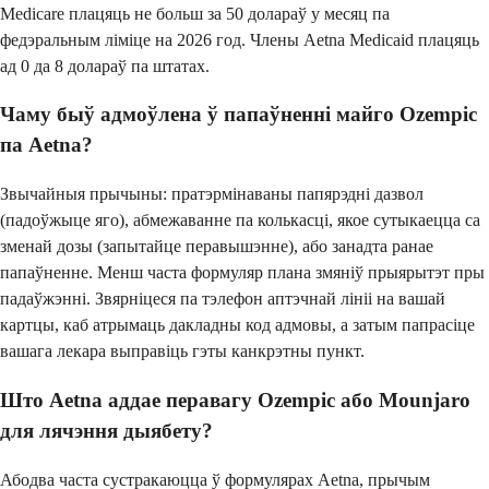
Medicare плацяць не больш за 50 долараў у месяц па
федэральным ліміце на 2026 год. Члены Aetna Medicaid плацяць
ад 0 да 8 долараў па штатах.
Чаму быў адмоўлена ў папаўненні майго Ozempic
па Aetna?
Звычайныя прычыны: пратэрмінаваны папярэдні дазвол
(падоўжыце яго), абмежаванне па колькасці, якое сутыкаецца са
зменай дозы (запытайце перавышэнне), або занадта ранае
папаўненне. Менш часта формуляр плана змяніў прыярытэт пры
падаўжэнні. Звярніцеся па тэлефон аптэчнай лініі на вашай
картцы, каб атрымаць дакладны код адмовы, а затым папрасіце
вашага лекара выправіць гэты канкрэтны пункт.
Што Aetna аддае перавагу Ozempic або Mounjaro
для лячэння дыябету?
Абодва часта сустракаюцца ў формулярах Aetna, прычым