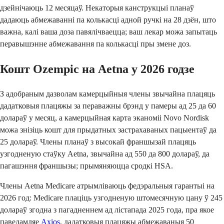
дзейнічаюць 12 месяцаў. Некаторыя канструкцыі планаў
дадаюць абмежаванні па колькасці адной ручкі на 28 дзён, што
важна, калі ваша доза павялічваецца; ваш лекар можа запытаць
перавышэнне абмежавання па колькасці пры змене доз.
Кошт Ozempic на Aetna у 2026 годзе
З адобраным дазволам камерцыйныя члены звычайна плацяць
дадатковыя плацяжы за пераважны брэнд у памеры ад 25 да 60
долараў у месяц, а камерцыйная карта эканоміі Novo Nordisk
можа знізіць кошт для прыдатных застрахаваных пацыентаў да
25 долараў. Члены планаў з высокай франшызай плацяць
узгодненую стаўку Aetna, звычайна ад 550 да 800 долараў, да
пагашэння франшызы; прымяняюцца сродкі HSA.
Члены Aetna Medicare атрымліваюць федэральныя гарантыі на
2026 год: Medicare плаціць узгодненую штомесячную цану ў 245
долараў згодна з пагадненнем ад лістапада 2025 года, пра якое
паведамляе
Axios
, дадатковыя плацяжы абмежаваныя 50