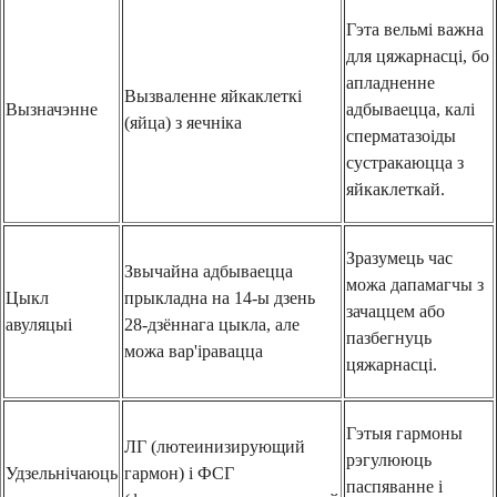
Гэта вельмі важна
для цяжарнасці, бо
апладненне
Вызваленне яйкаклеткі
Вызначэнне
адбываецца, калі
(яйца) з яечніка
сперматазоіды
сустракаюцца з
яйкаклеткай.
Зразумець час
Звычайна адбываецца
можа дапамагчы з
Цыкл
прыкладна на 14-ы дзень
зачаццем або
авуляцыі
28-дзённага цыкла, але
пазбегнуць
можа вар'іравацца
цяжарнасці.
Гэтыя гармоны
ЛГ (лютеинизирующий
рэгулююць
Удзельнічаюць
гармон) і ФСГ
паспяванне і