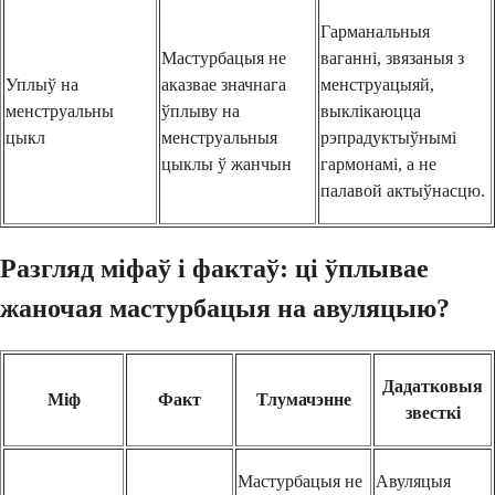
Гарманальныя
Мастурбацыя не
ваганні, звязаныя з
Уплыў на
аказвае значнага
менструацыяй,
менструальны
ўплыву на
выклікаюцца
цыкл
менструальныя
рэпрадуктыўнымі
цыклы ў жанчын
гармонамі, а не
палавой актыўнасцю.
Разгляд міфаў і фактаў: ці ўплывае
жаночая мастурбацыя на авуляцыю?
Дадатковыя
Міф
Факт
Тлумачэнне
звесткі
Мастурбацыя не
Авуляцыя