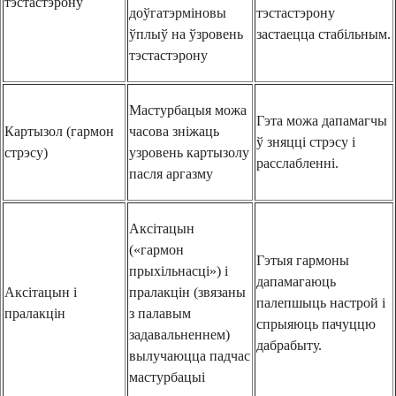
тэстастэрону
доўгатэрміновы
тэстастэрону
ўплыў на ўзровень
застаецца стабільным.
тэстастэрону
Мастурбацыя можа
Гэта можа дапамагчы
Картызол (гармон
часова зніжаць
ў зняцці стрэсу і
стрэсу)
узровень картызолу
расслабленні.
пасля аргазму
Аксітацын
(«гармон
Гэтыя гармоны
прыхільнасці») і
дапамагаюць
Аксітацын і
пралакцін (звязаны
палепшыць настрой і
пралакцін
з палавым
спрыяюць пачуццю
задавальненнем)
дабрабыту.
вылучаюцца падчас
мастурбацыі