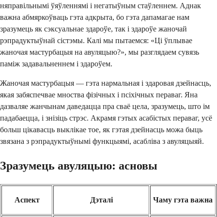
няправільнымі ўяўленнямі і негатыўным стаўленнем. Аднак
важна абмяркоўваць гэта адкрыта, бо гэта дапамагае нам
зразумець як сэксуальнае здароўе, так і здароўе жаночай
рэпрадуктыўнай сістэмы. Калі мы пытаемся: «Ці ўплывае
жаночая мастурбацыя на авуляцыю?», мы разглядаем сувязь
паміж задавальненнем і здароўем.
Жаночая мастурбацыя — гэта нармальная і здаровая дзейнасць,
якая забяспечвае мноства фізічных і псіхічных пераваг. Яна
дазваляе жанчынам даведацца пра сваё цела, зразумець, што ім
падабаецца, і знізіць стрэс. Акрамя гэтых асабістых пераваг, усё
больш цікавасць выклікае тое, як гэтая дзейнасць можа быць
звязана з рэпрадуктыўнымі функцыямі, асабліва з авуляцыяй.
Зразумець авуляцыю: асновы
Аспект
Дэталі
Чаму гэта важна