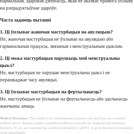
нармальная, здаровая дзейнасць, якая не аказвае прамога ўплыву
на рэпрадуктыўнае здароўе.
Часта задаюць пытанні
1. Ці ўплывае жаночая мастурбацыя на авуляцыю?
Не, жаночая мастурбацыя не ўплывае на авуляцыю або
гарманальныя працэсы, звязаныя з менструальным цыклам.
2. Ці можа мастурбацыя парушыць мой менструальны
цыкл?
Не, мастурбацыя не парушае менструальны цыкл і не
перашкаджае часу авуляцыі.
3. Ці ўплывае мастурбацыя на фертыльнасць?
Не, мастурбацыя не ўплывае на фертыльнасць або здольнасць
жанчыны зачаць.
Medical Disclaimer:
This article is for informational purposes only and does not constitute
medical advice. Always consult a qualified healthcare provider for diagnosis and treatment
decisions. If you are experiencing a medical emergency, call 911 or go to the nearest emergency
room immediately.