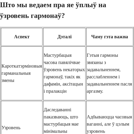
Што мы ведаем пра яе ўплыў на
ўзровень гармонаў?
Аспект
Дэталі
Чаму гэта важна
Мастурбацыя
Гэтыя гармоны
часова павялічвае
звязаны з
Кароткатэрміновыя
ўзровень некаторых
задавальненнем,
гарманальныя
гармонаў, такіх як
расслабленнем і
змены
дафамін, аксітацын
задавальненнем пасля
і пралакцін
аргазму.
Даследаванні
паказваюць, што
Адбываюцца часовыя
мастурбацыя мае
ваганні, але ў цэлым
Узровень
мінімальны
узровень