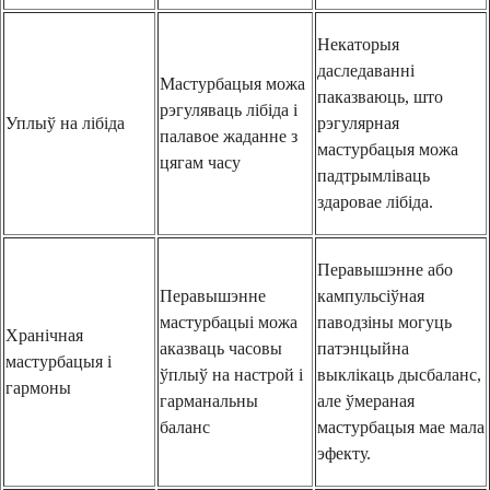
Некаторыя
даследаванні
Мастурбацыя можа
паказваюць, што
рэгуляваць лібіда і
Уплыў на лібіда
рэгулярная
палавое жаданне з
мастурбацыя можа
цягам часу
падтрымліваць
здаровае лібіда.
Перавышэнне або
Перавышэнне
кампульсіўная
мастурбацыі можа
паводзіны могуць
Хранічная
аказваць часовы
патэнцыйна
мастурбацыя і
ўплыў на настрой і
выклікаць дысбаланс,
гармоны
гарманальны
але ўмераная
баланс
мастурбацыя мае мала
эфекту.