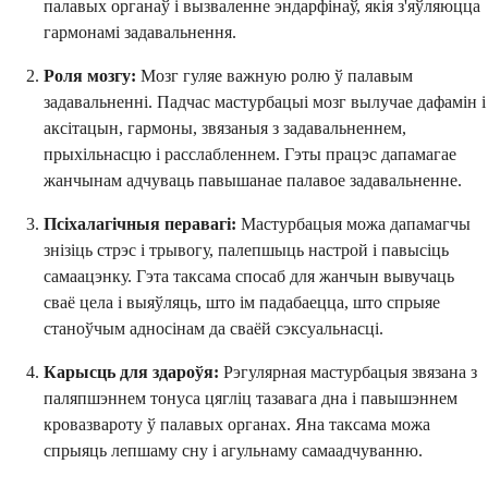
палавых органаў і вызваленне эндарфінаў, якія з'яўляюцца
гармонамі задавальнення.
Роля мозгу:
Мозг гуляе важную ролю ў палавым
задавальненні. Падчас мастурбацыі мозг вылучае дафамін і
аксітацын, гармоны, звязаныя з задавальненнем,
прыхільнасцю і расслабленнем. Гэты працэс дапамагае
жанчынам адчуваць павышанае палавое задавальненне.
Псіхалагічныя перавагі:
Мастурбацыя можа дапамагчы
знізіць стрэс і трывогу, палепшыць настрой і павысіць
самаацэнку. Гэта таксама спосаб для жанчын вывучаць
сваё цела і выяўляць, што ім падабаецца, што спрыяе
станоўчым адносінам да сваёй сэксуальнасці.
Карысць для здароўя:
Рэгулярная мастурбацыя звязана з
паляпшэннем тонуса цягліц тазавага дна і павышэннем
кровазвароту ў палавых органах. Яна таксама можа
спрыяць лепшаму сну і агульнаму самаадчуванню.