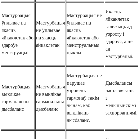
Якасць
Мастурбацыя
Мастурбацыя не
яйкаклетак
ўплывае на
Мастурбацыя
ўплывае на
залежыць ад
якасць
не ўплывае
якасць
узросту і
яйкаклетак або
на якасць
яйкаклетак або
здароўя, а не
здароўе
яйкаклетак
менструальныя
ад
менструацыі
цыклы.
мастурбацыі.
Мастурбацыя не
парушае
Дысбалансы
Мастурбацыя
Мастурбацыя
ўзровень
часта звязаны
выклікае
не выклікае
гармонаў такім
з
гарманальны
гарманальны
чынам, каб
медыцынскімі
дысбаланс
дысбаланс
выклікаць
захворваннямі.
дысбаланс.