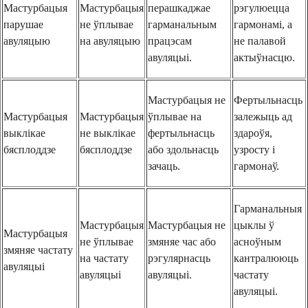
Мастурбацыя
Мастурбацыя
перашкаджае
рэгулюецца
парушае
не ўплывае
гарманальным
гармонамі, а
авуляцыю
на авуляцыю
працэсам
не палавой
авуляцыі.
актыўнасцю.
Мастурбацыя не
Фертыльнасць
Мастурбацыя
Мастурбацыя
ўплывае на
залежыць ад
выклікае
не выклікае
фертыльнасць
здароўя,
бясплоддзе
бясплоддзе
або здольнасць
узросту і
зачаць.
гармонаў.
Гарманальныя
Мастурбацыя
Мастурбацыя не
цыклы ў
Мастурбацыя
не ўплывае
змяняе час або
асноўным
змяняе частату
на частату
рэгулярнасць
кантралююць
авуляцыі
авуляцыі
авуляцыі.
частату
авуляцыі.