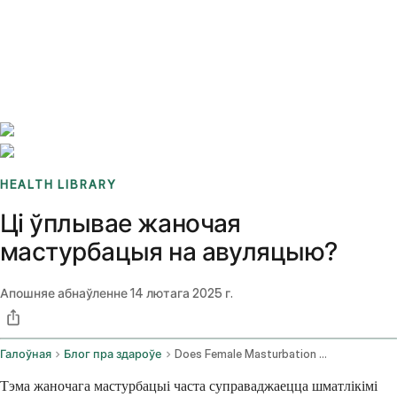
Benchmarks
Stories
FAQ
Sign up / Log in
HEALTH LIBRARY
Ці ўплывае жаночая
мастурбацыя на авуляцыю?
Апошняе абнаўленне
14 лютага 2025 г.
Галоўная
Блог пра здароўе
Does Female Masturbation Affect Ovulation
Тэма жаночага мастурбацыі часта суправаджаецца шматлікімі