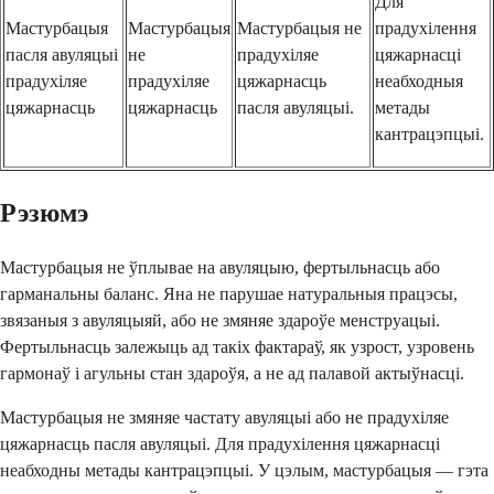
Для
Мастурбацыя
Мастурбацыя
Мастурбацыя не
прадухілення
пасля авуляцыі
не
прадухіляе
цяжарнасці
прадухіляе
прадухіляе
цяжарнасць
неабходныя
цяжарнасць
цяжарнасць
пасля авуляцыі.
метады
кантрацэпцыі.
Рэзюмэ
Мастурбацыя не ўплывае на авуляцыю, фертыльнасць або
гарманальны баланс. Яна не парушае натуральныя працэсы,
звязаныя з авуляцыяй, або не змяняе здароўе менструацыі.
Фертыльнасць залежыць ад такіх фактараў, як узрост, узровень
гармонаў і агульны стан здароўя, а не ад палавой актыўнасці.
Мастурбацыя не змяняе частату авуляцыі або не прадухіляе
цяжарнасць пасля авуляцыі. Для прадухілення цяжарнасці
неабходны метады кантрацэпцыі. У цэлым, мастурбацыя — гэта