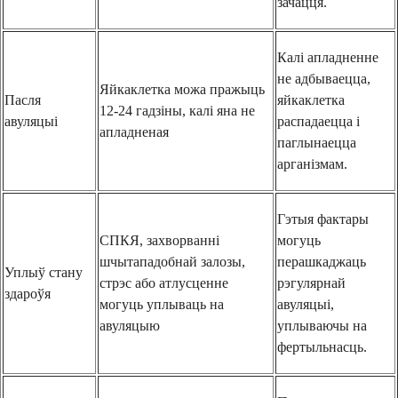
зачацця.
Калі апладненне
не адбываецца,
Яйкаклетка можа пражыць
Пасля
яйкаклетка
12-24 гадзіны, калі яна не
авуляцыі
распадаецца і
апладненая
паглынаецца
арганізмам.
Гэтыя фактары
СПКЯ, захворванні
могуць
шчытападобнай залозы,
перашкаджаць
Уплыў стану
стрэс або атлусценне
рэгулярнай
здароўя
могуць уплываць на
авуляцыі,
авуляцыю
уплываючы на ​​
фертыльнасць.