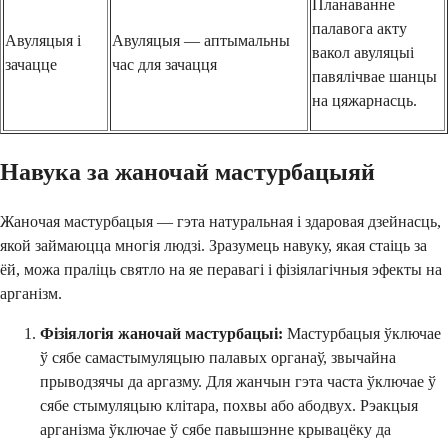
Планаванне
палавога акту
Авуляцыя і
Авуляцыя — аптымальны
вакол авуляцыі
зачацце
час для зачацця
павялічвае шанцы
на цяжарнасць.
Навука за жаночай мастурбацыяй
Жаночая мастурбацыя — гэта натуральная і здаровая дзейнасць,
якой займаюцца многія людзі. Зразумець навуку, якая стаіць за
ёй, можа праліць святло на яе перавагі і фізіялагічныя эфекты на
арганізм.
Фізіялогія жаночай мастурбацыі:
Мастурбацыя ўключае
ў сябе самастымуляцыю палавых органаў, звычайна
прыводзячы да аргазму. Для жанчын гэта часта ўключае ў
сябе стымуляцыю клітара, похвы або абодвух. Рэакцыя
арганізма ўключае ў сябе павышэнне крывацёку да