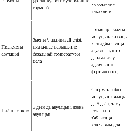
гармоны
(фолликулостимулирующий
вызваленне
гармон)
яйкаклеткі.
Гэтыя прыкметы
могуць паказваць,
Змены ў шыйкавай слізі,
калі адбываецца
Прыкметы
нязначнае павышэнне
авуляцыя, што
авуляцыі
базальнай тэмпературы
дапамагае ў
цела
адсочванні
фертыльнасці.
Сперматазоіды
могуць пражыць
да 5 дзён, таму
5 дзён да авуляцыі і дзень
Плённае акно
гэта акно
авуляцыі
з'яўляецца
ключавым для