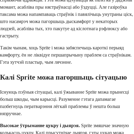
момант, асабліва пры нястраўнасці або ўздуцці. Але газіроўка
таксама можа напампаваць страўнік і павялічыць унутраны ціск,
што насамрэч можа пагоршыць дыскамфорт у некаторых
людзей, асабліва тых, хто пакутуе ад кіслотнага рэфлюксу або
гастрыту.
Такім чынам, хоць Sprite і можа забяспечыць кароткі перыяд
камфорту, ён не ліквідуе першапрычыну праблем са страўнікам.
Гэта хутчэй пластыр, чым лячэнне.
Калі Sprite можа пагоршыць сітуацыю
Існуюць пэўныя сітуацыі, калі ўжыванне Sprite можа прынесці
больш шкоды, чым карысці. Разуменне гэтага дапамагае
пазбегнуць ператварэння лёгкай праблемы ў нешта больш
нязручнае.
Высокае ўтрыманне цукру і дыярэя.
Sprite змяшчае значную
колькасць цукру. Калі прысутнічае дыярэя, гэты цукар можа