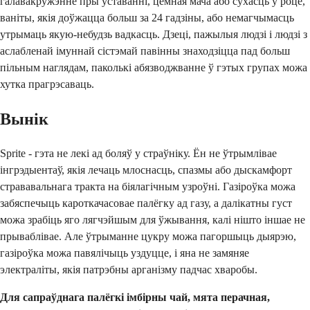
галавакружэнне пры ўставанні, цёмная мача або сухасць у роце,
ваніты, якія доўжацца больш за 24 гадзіны, або немагчымасць
утрымаць якую-небудзь вадкасць. Дзеці, пажылыя людзі і людзі з
аслабленай імуннай сістэмай павінны знаходзіцца пад больш
пільным наглядам, паколькі абязводжванне ў гэтых групах можа
хутка прагрэсаваць.
Вынік
Sprite - гэта не лекі ад боляў у страўніку. Ён не ўтрымлівае
інгрэдыентаў, якія лечаць млоснасць, спазмы або дыскамфорт
стрававальнага тракта на біялагічным узроўні. Газіроўка можа
забяспечыць кароткачасовае палёгку ад газу, а далікатны густ
можа зрабіць яго лягчэйшым для ўжывання, калі нішто іншае не
прываблівае. Але ўтрыманне цукру можа пагоршыць дыярэю,
газіроўка можа павялічыць уздуцце, і яна не замяняе
электраліты, якія патрэбны арганізму падчас хваробы.
Для сапраўднага палёгкі імбірны чай, мята перачная,