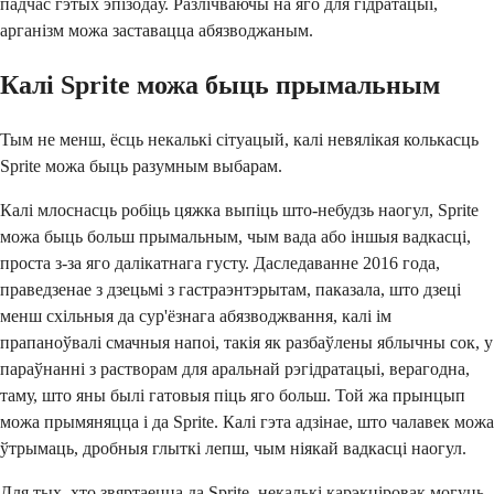
падчас гэтых эпізодаў. Разлічваючы на ​​яго для гідратацыі,
арганізм можа заставацца абязводжаным.
Калі Sprite можа быць прымальным
Тым не менш, ёсць некалькі сітуацый, калі невялікая колькасць
Sprite можа быць разумным выбарам.
Калі млоснасць робіць цяжка выпіць што-небудзь наогул, Sprite
можа быць больш прымальным, чым вада або іншыя вадкасці,
проста з-за яго далікатнага густу. Даследаванне 2016 года,
праведзенае з дзецьмі з гастраэнтэрытам, паказала, што дзеці
менш схільныя да сур'ёзнага абязводжвання, калі ім
прапаноўвалі смачныя напоі, такія як разбаўлены яблычны сок, у
параўнанні з растворам для аральнай рэгідратацыі, верагодна,
таму, што яны былі гатовыя піць яго больш. Той жа прынцып
можа прымяняцца і да Sprite. Калі гэта адзінае, што чалавек можа
ўтрымаць, дробныя глыткі лепш, чым ніякай вадкасці наогул.
Для тых, хто звяртаецца да Sprite, некалькі карэкціровак могуць