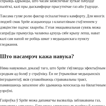
спрыяць адрыжцы, што часам забяспечвае хуткае пачуццё
палёгкі, калі пры дыскамфорце прысутнічае газ або ўздуцце.
Таксама гуляе ролю фактар псіхалагічнага камфорту. Для многіх
людзей смак Sprite асацыюецца з клапатлівым стаўленнем у
дзяцінстве падчас хваробы. Гэтая эмацыянальная сувязь можа
сапраўды прымусіць чалавека адчуць сябе крыху лепш, нават
калі сам напой не робіць шмат з медыцынскага пункту
гледжання.
Што насамрэч кажа навука?
Няма навуковых доказаў таго, што Sprite з'яўляецца эфектыўным
сродкам ад боляў у страўніку. Ён не ўтрымлівае медыцынскіх
інгрэдыентаў, якія супакойваюць стрававальны тракт,
памяншаюць запаленне або здымаюць млоснасць на біялагічным
узроўні.
Газіроўка ў Sprite можа дапамагчы вызваліць заблакаваны газ,
спрыяючы адрыжцы. Гэта можа адчувацца як палёгка ў дадзены