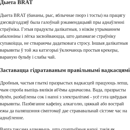
Дыета BRAT
Дыета BRAT (бананы, рыс, яблычнае пюрэ і тосты) на працягу
дзесяцігоддзяў была галоўнай рэкамендацыяй пры аднаўленні
страўніка. Гэтыя прадукты далікатныя, з нізкім утрыманнем
абалоніны і лёгка засвойваюцца, што дапамагае страўніку
супакоіцца, не ствараючы дадатковага стрэсу. Іншыя далікатныя
варыянты ў той жа катэгорыі ўключаюць простыя крекеры,
вараную бульбу і слабы чай.
Заставацца гідратаваным правільнымі вадкасцямі
Дробныя, частыя глыткі празрыстых вадкасцей працуюць лепш,
чым спроба выпіць вялікія аб'ёмы адначасова. Вада, празрысты
булён, разбаўлены сок і напоі з электралітамі - усё гэта цвёрдыя
варыянты. Пазбяганне кафеіну, алкаголю, цяжкай або вострай
ежы да паляпшэння сімптомаў дае стрававальнай сістэме час на
аднаўленне.
Варта таксама адзначыць, што спартыўныя напоі, такія як