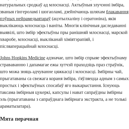
натуральных сродкаў ад млоснасці. Актыўныя злучэнні імбіра,
званыя гінгероламі і шогаоламі, дзейнічаюць шляхам
блакавання
пэўных нейрамедыятараў
(ацэтылхаліну і сератоніна), якія
выклікаюць млоснасць і ваніты. Многія клінічныя даследаванні
выявілі, што імбір эфектыўны пры ранішняй млоснасці, марской
хваробе, млоснасці, выкліканай хіміятэрапіяй, і
післяаперацыйнай млоснасці.
Johns Hopkins Medicine
адзначае, што імбір спрыяе эфектыўнаму
страваванню і дапамагае ежы хутчэй праходзіць праз страўнік,
што можа зняць адчуванне цяжкасці і млоснасці. Імбірны чай,
прыгатаваны са свежага кораня імбіра, з'яўляецца адным з самых
простых і эфектыўных спосабаў яго выкарыстання. Існуюць
таксама імбірныя цукеркі, капсулы і нават сапраўдны імбірны
эль (прыгатаваны з сапраўднага імбірнага экстракта, а не толькі
араматызатара).
Мята перачная