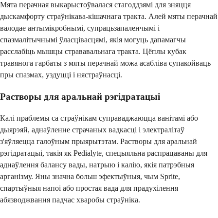
Мята перачная выкарыстоўвалася стагоддзямі для зняцця
дыскамфорту страўнікава-кішачнага тракта. Алей мяты перачнай
валодае антымікробнымі, супрацьзапаленчымі і
спазмалітычнымі ўласцівасцямі, якія могуць дапамагчы
расслабіць мышцы стрававальнага тракта. Цёплы кубак
травянога гарбаты з мяты перачнай можа асабліва супакойваць
пры спазмах, уздуцці і нястраўнасці.
Растворы для аральнай рэгідратацыі
Калі праблемы са страўнікам суправаджаюцца ванітамі або
дыярэяй, аднаўленне страчаных вадкасці і электралітаў
з'яўляецца галоўным прыярытэтам. Растворы для аральнай
рэгідратацыі, такія як Pedialyte, спецыяльна распрацаваны для
аднаўлення балансу вады, натрыю і калію, якія патрэбныя
арганізму. Яны значна больш эфектыўныя, чым Sprite,
спартыўныя напоі або простая вада для прадухілення
абязводжвання падчас хваробы страўніка.