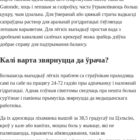
Gatorade, хоць і лепшыя за газіроўку, часта ўтрымліваюць больш
цукру, чым ідэальна. Для ўмеранай або цяжкай страты вадкасці
сапраўдны раствор для аральнай рэгідратацыі з'яўляецца
лепшым варыянтам. Для лёгкіх выпадкаў простая вада з
дробнымі кавалкамі салёных крекераў можа зрабіць дзіўна
добрае справу для падтрымання балансу.
Калі варта звярнуцца да ўрача?
Большасць выпадкаў лёгкіх праблем са страўнікам праходзяць
самі па сабе на працягу 24-72 гадзін пры адпачынку і належнай
гідратацыі. Аднак пэўныя сімптомы сведчаць пра нешта больш
сур'ёзнае і павінны прымусіць звярнуцца да медыцынскага
работніка.
Да іх адносяцца ліхаманка вышэй за 38,5 градусаў па Цэльсію,
кроў у кале або ванітах, моцны боль у жываце, які не
паляпшаецца, прыкметы абязводжвання, такія як