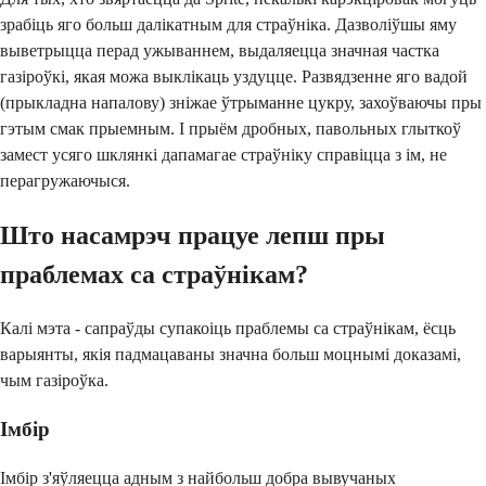
зрабіць яго больш далікатным для страўніка. Дазволіўшы яму
выветрыцца перад ужываннем, выдаляецца значная частка
газіроўкі, якая можа выклікаць уздуцце. Развядзенне яго вадой
(прыкладна напалову) зніжае ўтрыманне цукру, захоўваючы пры
гэтым смак прыемным. І прыём дробных, павольных глыткоў
замест усяго шклянкі дапамагае страўніку справіцца з ім, не
перагружаючыся.
Што насамрэч працуе лепш пры
праблемах са страўнікам?
Калі мэта - сапраўды супакоіць праблемы са страўнікам, ёсць
варыянты, якія падмацаваны значна больш моцнымі доказамі,
чым газіроўка.
Імбір
Імбір з'яўляецца адным з найбольш добра вывучаных