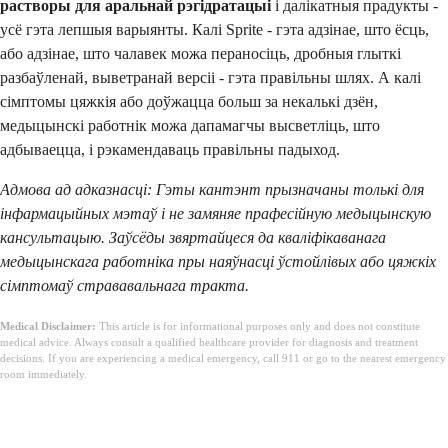
растворы для аральнай рэгідратацыі
і далікатныя прадукты -
усё гэта лепшыя варыянты. Калі Sprite - гэта адзінае, што ёсць,
або адзінае, што чалавек можа пераносіць, дробныя глыткі
разбаўленай, выветранай версіі - гэта правільны шлях. А калі
сімптомы цяжкія або доўжацца больш за некалькі дзён,
медыцынскі работнік можа дапамагчы высветліць, што
адбываецца, і рэкамендаваць правільны падыход.
Адмова ад адказнасці: Гэты кантэнт прызначаны толькі для
інфармацыйных мэтаў і не замяняе прафесійную медыцынскую
кансультацыю. Заўсёды звяртайцеся да кваліфікаванага
медыцынскага работніка пры наяўнасці ўстойлівых або цяжкіх
сімптомаў стрававальнага тракта.
Medical Disclaimer:
This article is for informational purposes only and does not constitute
medical advice. Always consult a qualified healthcare provider for diagnosis and treatment
decisions. If you are experiencing a medical emergency, call 911 or go to the nearest emergency
room immediately.