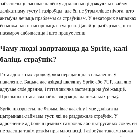
забяспечыць часовае палёгку ад млоснасці дзякуючы свайму
далікатнаму густу і газіроўцы, але ён не ўтрымлівае нічога, што
актыўна лечыць праблемы са страўнікам. У некаторых выпадках
ён можа нават пагоршыць сітуацыю. Давайце разбярэмся, што
насамрэч адбываецца і што працуе лепш.
Чаму людзі звяртаюцца да Sprite, калі
баліць страўнік?
Гэта адно з тых сродкаў, якія перадаюцца з пакалення ў
пакаленне. Бацька дае дзіцяці шклянку Sprite або 7UP, калі яно
адчувае сябе дрэнна, і гэтая звычка застаецца на ўсё жыццё.
Прычыны гэтага звычайна зводзяцца да некалькіх рэчаў.
Sprite празрысты, не ўтрымлівае кафеіну і мае далікатны
цытрынава-лаймавы густ, які не раздражняе страўнік. У
адрозненне ад больш цёмных газіровак або цытрусавых сокаў, ён
не здаецца такім рэзкім пры млоснасці. Газіроўка таксама можа