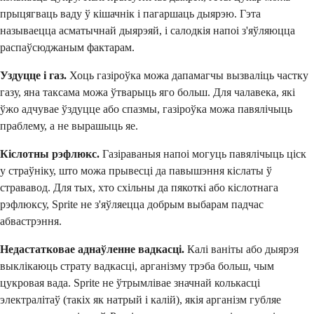
прыцягваць ваду ў кішачнік і пагаршаць дыярэю. Гэта
называецца асматычнай дыярэяй, і салодкія напоі з'яўляюцца
распаўсюджаным фактарам.
Уздуцце і газ.
Хоць газіроўка можа дапамагчы вызваліць частку
газу, яна таксама можа ўтварыць яго больш. Для чалавека, які
ўжо адчувае ўздуцце або спазмы, газіроўка можа павялічыць
праблему, а не вырашыць яе.
Кіслотны рэфлюкс.
Газіраваныя напоі могуць павялічыць ціск
у страўніку, што можа прывесці да павышэння кіслаты ў
стрававод. Для тых, хто схільны да пякоткі або кіслотнага
рэфлюксу, Sprite не з'яўляецца добрым выбарам падчас
абвастрэння.
Недастатковае аднаўленне вадкасці.
Калі ваніты або дыярэя
выклікаюць страту вадкасці, арганізму трэба больш, чым
цукровая вада. Sprite не ўтрымлівае значнай колькасці
электралітаў (такіх як натрый і калій), якія арганізм губляе