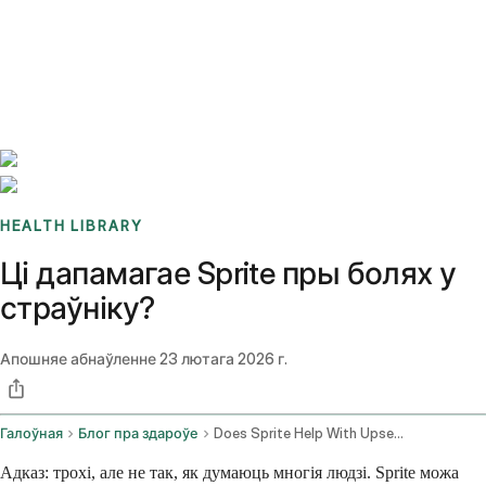
Benchmarks
Stories
FAQ
Sign up / Log in
HEALTH LIBRARY
Ці дапамагае Sprite пры болях у
страўніку?
Апошняе абнаўленне
23 лютага 2026 г.
Галоўная
Блог пра здароўе
Does Sprite Help With Upset Stomach
Адказ: трохі, але не так, як думаюць многія людзі. Sprite можа