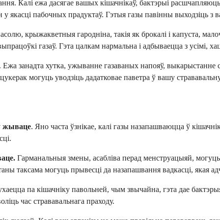
ння. Калі ежа дасягае вашых кішачнікаў, бактэрыі расшчапляюць
н у якасці пабочных прадуктаў. Гэтыя газы павінны выходзіць з в
лю, крыжакветныя гародніна, такія як брокалі і капуста, малоч
рацоўкі газаў. Гэта цалкам нармальна і адбываецца з усімі, хаця
 Ежа занадта хутка, ужыванне газаваных напояў, выкарыстанне 
цукерак могуць уводзіць дадатковае паветра ў вашу стрававальну
 ў жываце
. Яно часта ўзнікае, калі газы назапашваюцца ў кішачн
сці.
аце.
Гарманальныя змены, асабліва перад менструацыяй, могуць
аны таксама могуць прывесці да назапашвання вадкасці, якая ад
рухаецца па кішачніку павольней, чым звычайна, гэта дае бактэры
воліць час стрававальнага праходу.