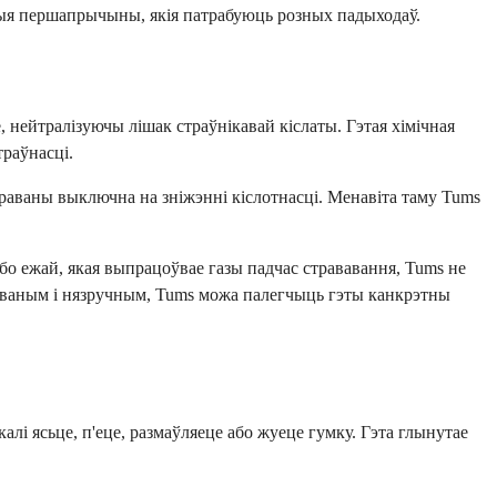
озныя першапрычыны, якія патрабуюць розных падыходаў.
, нейтралізуючы лішак страўнікавай кіслаты. Гэтая хімічная
траўнасці.
траваны выключна на зніжэнні кіслотнасці. Менавіта таму Tums
бо ежай, якая выпрацоўвае газы падчас стрававання, Tums не
аваным і нязручным, Tums можа палегчыць гэты канкрэтны
лі ясьце, п'еце, размаўляеце або жуеце гумку. Гэта глынутае