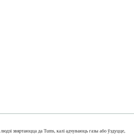
людзі звяртаюцца да Tums, калі адчуваюць газы або ўздуцце,