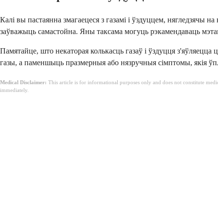
Калі вы пастаянна змагаецеся з газамі і ўздуццем, нягледзячы 
заўважыць самастойна. Яны таксама могуць рэкамендаваць мэта
Памятайце, што некаторая колькасць газаў і ўздуцця з'яўляецца 
газы, а паменшыць празмерныя або нязручныя сімптомы, якія ўпл
Medical Disclaimer:
This article is for informational purposes only and does not constitute med
immediately.