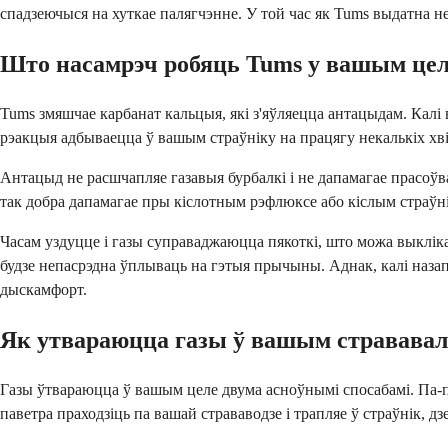
спадзеючыся на хуткае палягчэнне. У той час як Tums выдатна н
Што насамрэч робяць Tums у вашым це
Tums змяшчае карбанат кальцыя, які з'яўляецца антацыдам. Калі 
рэакцыя адбываецца ў вашым страўніку на працягу некалькіх хві
Антацыд не расшчапляе газавыя бурбалкі і не дапамагае прасоўв
так добра дапамагае пры кіслотным рэфлюксе або кіслым страўні
Часам уздуцце і газы суправаджаюцца пякоткі, што можа выкліка
будзе непасрэдна ўплываць на гэтыя прычыны. Аднак, калі наз
дыскамфорт.
Як утвараюцца газы ў вашым стрававал
Газы ўтвараюцца ў вашым целе двума асноўнымі спосабамі. Па-пер
паветра праходзіць па вашай страваводзе і трапляе ў страўнік, д