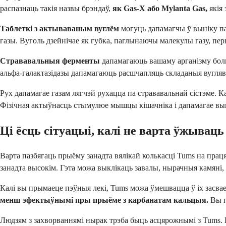
распазнаць такія назвы брэндаў,
як Gas-X або Mylanta Gas,
якія 
Таблеткі з актываваным вуглём
могуць дапамагчы ў выніку па
газы. Вуголь дзейнічае як губка, паглынаючы малекулы газу, п
Стрававальныя ферменты
дапамагаюць вашаму арганізму боль
альфа-галактазідазы дапамагаюць расшчапляць складаныя вугляв
Рух дапамагае газам лягчэй рухацца па стрававальнай сістэме. 
Фізічная актыўнасць стымулюе мышцы кішачніка і дапамагае выц
Ці ёсць сітуацыі, калі не варта ўжывац
Варта пазбягаць прыёму занадта вялікай колькасці Tums на прац
занадта высокім. Гэта можа выклікаць завалы, нырачныя камяні, 
Калі вы прымаеце пэўныя лекі, Tums можа ўмешвацца ў іх засва
менш эфектыўнымі пры прыёме з карбанатам кальцыя.
Вы п
Людзям з захворваннямі нырак трэба быць асцярожнымі з Tums.