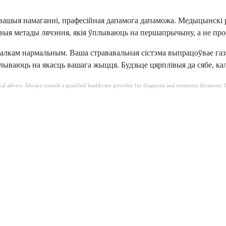
на ​​вашыя намаганні, прафесійная дапамога дапаможа. Медыцынск
выя метады лячэння, якія ўплываюць на першапрычыну, а не про
цалкам нармальным. Ваша стрававальная сістэма выпрацоўвае газы 
ываюць на якасць вашага жыцця. Будзьце цярплівыя да сябе, калі
ical advice. Always consult a qualified healthcare provider for diagnosis and treatment decisions