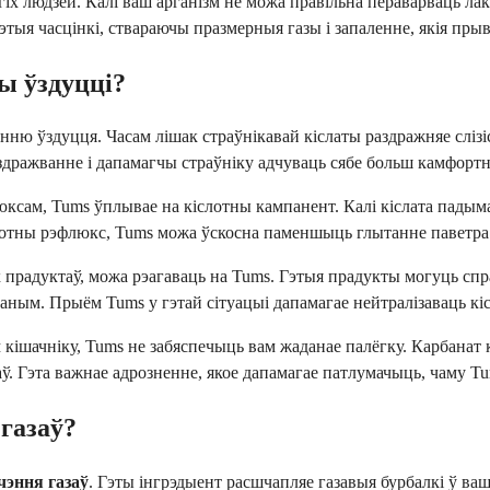
іх людзей. Калі ваш арганізм не можа правільна пераварваць лак
тыя часцінкі, ствараючы празмерныя газы і запаленне, якія прыв
ы ўздуцці?
ню ўздуцця. Часам лішак страўнікавай кіслаты раздражняе слізі
дражванне і дапамагчы страўніку адчуваць сябе больш камфортн
юксам, Tums ўплывае на кіслотны кампанент. Калі кіслата падыма
лотны рэфлюкс, Tums можа ўскосна паменшыць глытанне паветра 
х прадуктаў, можа рэагаваць на Tums. Гэтыя прадукты могуць сп
аным. Прыём Tums у гэтай сітуацыі дапамагае нейтралізаваць кі
ішачніку, Tums не забяспечыць вам жаданае палёгку. Карбанат ка
ў. Гэта важнае адрозненне, якое дапамагае патлумачыць, чаму Tum
газаў?
чэння газаў
. Гэты інгрэдыент расшчапляе газавыя бурбалкі ў в