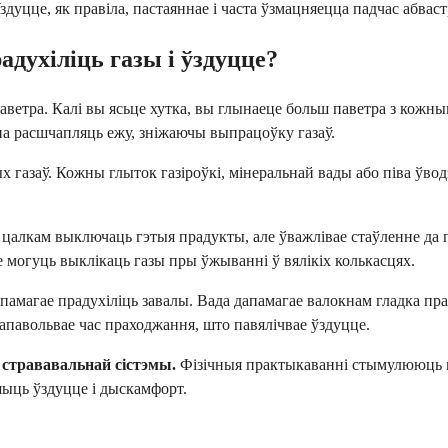
здуцце, як правіла, пастаяннае і часта ўзмацняецца падчас абвас
духіліць газы і ўздуцце?
аветра. Калі вы ясьце хутка, вы глынаеце больш паветра з кожны
а расшчапляць ежу, зніжаючы выпрацоўку газаў.
 газаў. Кожны глыток газіроўкі, мінеральнай вады або піва ўводз
 цалкам выключаць гэтыя прадукты, але ўважлівае стаўленне да
 могуць выклікаць газы пры ўжыванні ў вялікіх колькасцях.
апамагае прадухіліць завалы. Вада дапамагае валокнам гладка пр
запавольвае час праходжання, што павялічвае ўздуцце.
стрававальнай сістэмы.
Фізічныя практыкаванні стымулююць м
шыць ўздуцце і дыскамфорт.