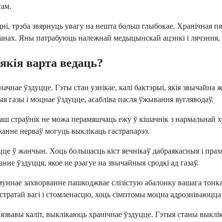
сам.
і, трэба звярнуць увагу на нешта больш глыбокае. Хранічная пяк
танах. Яны патрабуюць належнай медыцынскай ацэнкі і лячэння,
якія варта ведаць?
начнае ўздуцце. Гэты стан узнікае, калі бактэрыі, якія звычайна 
 газы і моцнае ўздуцце, асабліва пасля ўжывання вугляводаў.
аш страўнік не можа перамяшчаць ежу ў кішачнік з нармальнай х
жанне нерваў могуць выклікаць гастрапарэз.
це ў жанчын. Хоць большасць кіст яечнікаў дабраякасныя і прах
нне ўздуцця, якое не рэагуе на звычайныя сродкі ад газаў.
муннае захворванне пашкоджвае слізістую абалонку вашага тонк
тратай вагі і стомленасцю, хоць сімптомы моцна адрозніваюцца 
 язвавы каліт, выклікаюць хранічнае ўздуцце. Гэтыя станы выкл