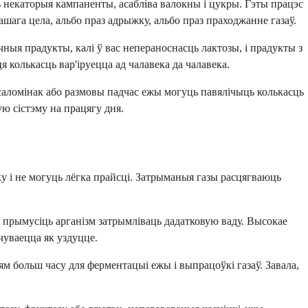
 некаторыя кампаненты, асабліва валокны і цукры. Гэты працэс
ашага цела, альбо праз адрыжку, альбо праз праходжанне газаў.
ныя прадукты, калі ў вас непераноснасць лактозы, і прадукты з
 колькасць вар'іруецца ад чалавека да чалавека.
саломінак або размовы падчас ежы могуць павялічыць колькасць
ю сістэму на працягу дня.
іку і не могуць лёгка прайсці. Затрыманыя газы расцягваюць
 прымусіць арганізм затрымліваць дадатковую ваду. Высокае
чуваецца як уздуцце.
ям больш часу для ферментацыі ежы і выпрацоўкі газаў. Завала,