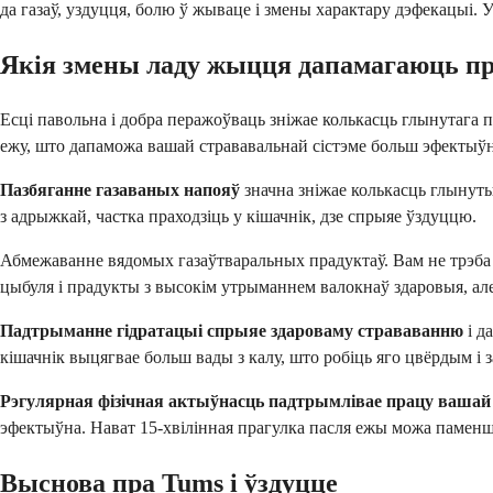
да газаў, уздуцця, болю ў жываце і змены характару дэфекацыі. У
Якія змены ладу жыцця дапамагаюць пра
Есці павольна і добра перажоўваць зніжае колькасць глынутага п
ежу, што дапаможа вашай стрававальнай сістэме больш эфектыўн
Пазбяганне газаваных напояў
значна зніжае колькасць глынутых
з адрыжкай, частка праходзіць у кішачнік, дзе спрыяе ўздуццю.
Абмежаванне вядомых газаўтваральных прадуктаў. Вам не трэба
цыбуля і прадукты з высокім утрыманнем валокнаў здаровыя, але
Падтрыманне гідратацыі спрыяе здароваму страваванню
і д
кішачнік выцягвае больш вады з калу, што робіць яго цвёрдым і 
Рэгулярная фізічная актыўнасць падтрымлівае працу вашай 
эфектыўна. Нават 15-хвілінная прагулка пасля ежы можа памен
Выснова пра Tums і ўздуцце