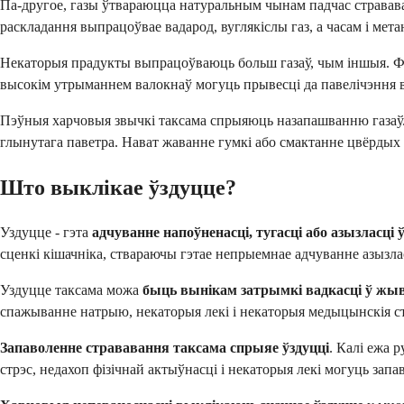
Па-другое, газы ўтвараюцца натуральным чынам падчас стравава
раскладання выпрацоўвае вадарод, вуглякіслы газ, а часам і мета
Некаторыя прадукты выпрацоўваюць больш газаў, чым іншыя. Фасо
высокім утрыманнем валокнаў могуць прывесці да павелічэння вып
Пэўныя харчовыя звычкі таксама спрыяюць назапашванню газаў.
глынутага паветра. Нават жаванне гумкі або смактанне цвёрдых 
Што выклікае ўздуцце?
Уздуцце - гэта
адчуванне напоўненасці, тугасці або азызласці
сценкі кішачніка, ствараючы гэтае непрыемнае адчуванне азызла
Уздуцце таксама можа
быць вынікам затрымкі вадкасці ў жыв
спажыванне натрыю, некаторыя лекі і некаторыя медыцынскія ст
Запаволенне стрававання таксама спрыяе ўздуцці
. Калі ежа 
стрэс, недахоп фізічнай актыўнасці і некаторыя лекі могуць запа