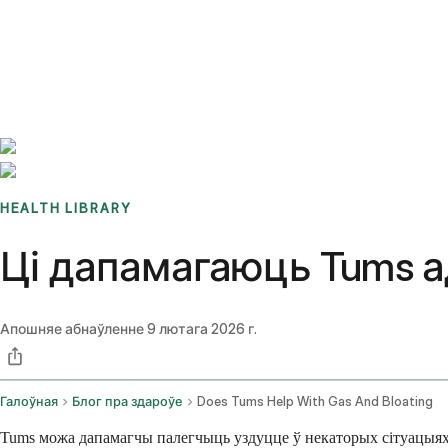
Benchmarks
Stories
FAQ
Sign up / Log in
HEALTH LIBRARY
Ці дапамагаюць Tums ад
Апошняе абнаўленне
9 лютага 2026 г.
Галоўная
Блог пра здароўе
Does Tums Help With Gas And Bloating
Tums можа дапамагчы палегчыць уздуцце ў некаторых сітуацыях, 