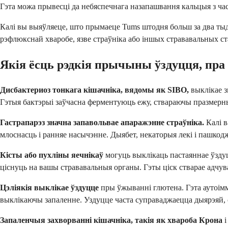
Гэта можа прывесці да небяспечнага назапашвання кальцыя з ча
Калі вы выяўляеце, што прымаеце Tums штодня больш за два тыдн
рэфлюкснай хваробе, язве страўніка або іншых стрававальных с
Якія ёсць рэдкія прычыны ўздуцця, пра 
Дисбактериоз тонкага кішачніка, вядомы як SIBO,
выклікае з
Гэтыя бактэрыі заўчасна ферментуюць ежу, ствараючы празмерныя
Гастрапарэз значна запавольвае апаражэнне страўніка.
Калі в
млоснасць і ранняе насычэнне. Дыябет, некаторыя лекі і пашкод
Кісты або пухліны яечнікаў
могуць выклікаць пастаяннае ўздуц
ціснуць на вашы стрававальныя органы. Гэты ціск стварае адчува
Цэліякія выклікае ўздуцце
пры ўжыванні глютена. Гэта аутоім
выклікаючы запаленне. Уздуцце часта суправаджаецца дыярэяй, с
Запаленчыя захворванні кішачніка, такія як хвароба Крона
і