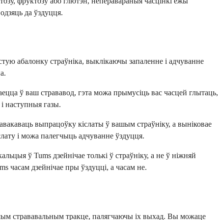
тозу, фруктозу або глютэн, неперавараныя часцінкі ежы
одзяць да ўздуцця.
стую абалонку страўніка, выклікаючы запаленне і адчуванне
а.
ецца ў ваш стрававод, гэта можа прымусіць вас часцей глытаць,
і наступныя газы.
равакаваць выпрацоўку кіслаты ў вашым страўніку, а выніковае
слату і можа палегчыць адчуванне ўздуцця.
льцыя ў Tums дзейнічае толькі ў страўніку, а не ў ніжняй
s часам дзейнічае пры ўздуцці, а часам не.
ашым стрававальным тракце, палягчаючы іх выхад. Вы можаце