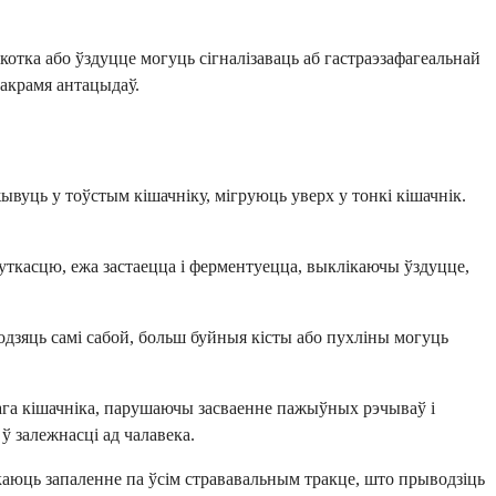
отка або ўздуцце могуць сігналізаваць аб гастраэзафагеальнай
 акрамя антацыдаў.
жывуць у тоўстым кішачніку, мігруюць уверх у тонкі кішачнік.
уткасцю, ежа застаецца і ферментуецца, выклікаючы ўздуцце,
одзяць самі сабой, больш буйныя кісты або пухліны могуць
ага кішачніка, парушаючы засваенне пажыўных рэчываў і
ў залежнасці ад чалавека.
ікаюць запаленне па ўсім стрававальным тракце, што прыводзіць