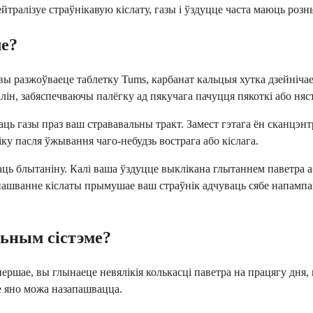
ейтралізуе страўнікавую кіслату, газы і ўздуцце часта маюць р
ле?
вы разжоўваеце таблетку Tums, карбанат кальцыя хутка дзейнічае
лін, забяспечваючы палёгку ад пякучага пачуцця пякоткі або няс
аць газы праз ваш стрававальны тракт. Замест гэтага ён сканцэн
ку пасля ўжывання чаго-небудзь вострага або кіслага.
ць блытаніну. Калі ваша ўздуцце выклікана глытаннем паветра а
апашванне кіслаты прымушае ваш страўнік адчуваць сябе напамп
ьным сістэме?
шае, вы глынаеце невялікія колькасці паветра на працягу дня, ка
зе яно можа назапашвацца.