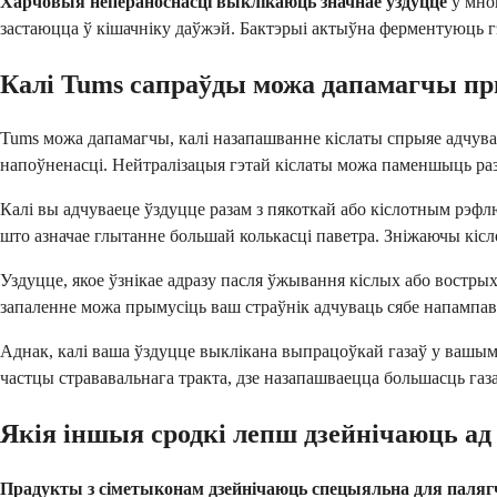
Харчовыя непераноснасці выклікаюць значнае ўздуцце
у мног
застаюцца ў кішачніку даўжэй. Бактэрыі актыўна ферментуюць гэ
Калі Tums сапраўды можа дапамагчы пр
Tums можа дапамагчы, калі назапашванне кіслаты спрыяе адчуван
напоўненасці. Нейтралізацыя гэтай кіслаты можа паменшыць раз
Калі вы адчуваеце ўздуцце разам з пякоткай або кіслотным рэфл
што азначае глытанне большай колькасці паветра. Зніжаючы кіс
Уздуцце, якое ўзнікае адразу пасля ўжывання кіслых або востры
запаленне можа прымусіць ваш страўнік адчуваць сябе напампав
Аднак, калі ваша ўздуцце выклікана выпрацоўкай газаў у вашым к
частцы стрававальнага тракта, дзе назапашваецца большасць газа
Якія іншыя сродкі лепш дзейнічаюць ад 
Прадукты з сіметыконам дзейнічаюць спецыяльна для паляг