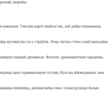
трэнняў хваробы.
м кавалкам. Таксама варта знайсці час, каб добра перажаваць
іць вуглякіслы газ у страўнік. Хоць частка гэтых газаў выходзіць
 памераў порцый дапамагае. Фасолю, крыжакветныя гародніна,
аходзіць праз стрававальную сістэму. Калі вы абязводжаны, ваш
ышцы кішачніка, дапамагаючы ежы і газам рухацца больш