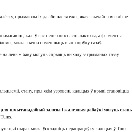
алёгку, прымаючы іх да або пасля ежы, якая звычайна выклікае
памагаюць, калі ў вас непераноснасць лактозы, а ферменты
раблемы, можа значна паменшыць выпрацоўку газаў.
нне на левым баку могуць спрыяць выхаду затрыманых газаў.
льцыеміі, стану, пры якім узровень кальцыя ў крыві становіцца
і для шчытападобнай залозы і жалезныя дабаўкі могуць стаць
 Tums.
функцыі нырак можа ўскладніць перапрацоўку кальцыя ў Tums.