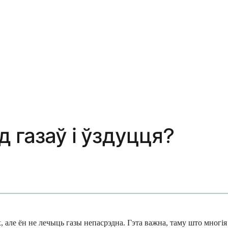
 газаў і ўздуцця?
але ён не лечыць газы непасрэдна. Гэта важна, таму што многія 