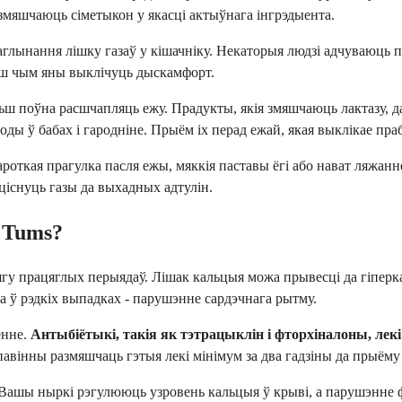
змяшчаюць сіметыкон у якасці актыўнага інгрэдыента.
глынання лішку газаў у кішачніку. Некаторыя людзі адчуваюць п
ерш чым яны выклічуць дыскамфорт.
ш поўна расшчапляць ежу. Прадукты, якія змяшчаюць лактазу, да
оды ў бабах і гародніне. Прыём іх перад ежай, якая выклікае п
Кароткая прагулка пасля ежы, мяккія паставы ёгі або нават ляжа
існуць газы да выхадных адтулін.
ь Tums?
ягу працяглых перыядаў. Лішак кальцыя можа прывесці да гіперка
а ў рэдкіх выпадках - парушэнне сардэчнага рытму.
енне.
Антыбіётыкі, такія як тэтрацыклін і фторхіналоны, лек
авінны размяшчаць гэтыя лекі мінімум за два гадзіны да прыёму
 Вашы ныркі рэгулююць узровень кальцыя ў крыві, а парушэнне 