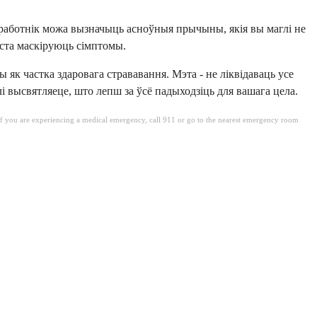
і работнік можа вызначыць асноўныя прычыны, якія вы маглі не
ста маскіруюць сімптомы.
як частка здаровага стрававання. Мэта - не ліквідаваць усе
 высвятляеце, што лепш за ўсё падыходзіць для вашага цела.
. If you are experiencing a medical emergency, call 911 or go to the nearest emergency room