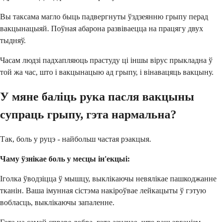
Вы таксама магло быць падвергнуты ўздзеянню грыпу перад
вакцынацыяй. Поўная абарона развіваецца на працягу двух
тыдняў.
Часам людзі падхапляюць прастуду ці іншы вірус прыкладна ў
той жа час, што і вакцынацыю ад грыпу, і вінавацяць вакцыну.
У мяне баліць рука пасля вакцыны
супраць грыпу, гэта нармальна?
Так, боль у руцэ - найбольш частая рэакцыя.
Чаму ўзнікае боль у месцы ін'екцыі:
Іголка ўводзіцца ў мышцу, выклікаючы невялікае пашкоджанне
тканін. Ваша імунная сістэма накіроўвае лейкацыты ў гэтую
вобласць, выклікаючы запаленне.