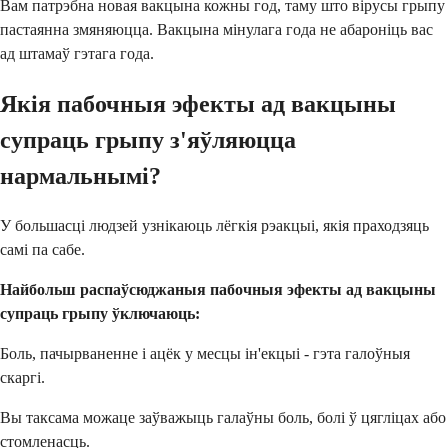
Вам патрэбна новая вакцына кожны год, таму што вірусы грыпу
пастаянна змяняюцца. Вакцына мінулага года не абароніць вас
ад штамаў гэтага года.
Якія пабочныя эфекты ад вакцыны
супраць грыпу з'яўляюцца
нармальнымі?
У большасці людзей узнікаюць лёгкія рэакцыі, якія праходзяць
самі па сабе.
Найбольш распаўсюджаныя пабочныя эфекты ад вакцыны
супраць грыпу ўключаюць:
Боль, пачырваненне і ацёк у месцы ін'екцыі - гэта галоўныя
скаргі.
Вы таксама можаце заўважыць галаўны боль, болі ў цягліцах або
стомленасць.