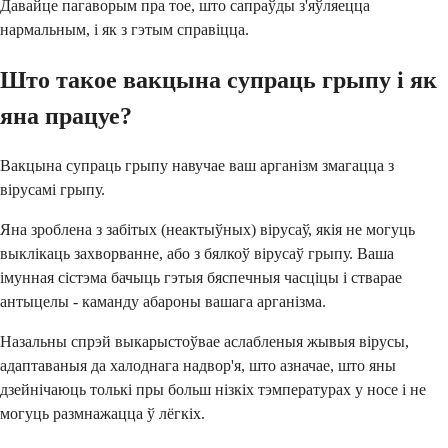
Давайце пагаворым пра тое, што сапраўды з'яўляецца
нармальным, і як з гэтым справіцца.
Што такое вакцына супраць грыпу і як
яна працуе?
Вакцына супраць грыпу навучае ваш арганізм змагацца з
вірусамі грыпу.
Яна зроблена з забітых (неактыўных) вірусаў, якія не могуць
выклікаць захворванне, або з бялкоў вірусаў грыпу. Ваша
імунная сістэма бачыць гэтыя бяспечныя часціцы і стварае
антыцелы - каманду абароны вашага арганізма.
Назальны спрэй выкарыстоўвае аслабленыя жывыя вірусы,
адаптаваныя да халоднага надвор'я, што азначае, што яны
дзейнічаюць толькі пры больш нізкіх тэмпературах у носе і не
могуць размнажацца ў лёгкіх.