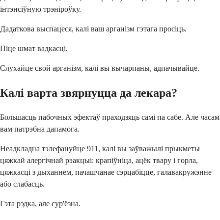
інтэнсіўную трэніроўку.
Дадаткова выспацеся, калі ваш арганізм гэтага просіць.
Піце шмат вадкасці.
Слухайце свой арганізм, калі вы вычарпаны, адпачывайце.
Калі варта звярнуцца да лекара?
Большасць пабочных эфектаў праходзяць самі па сабе. Але часам
вам патрэбна дапамога.
Неадкладна тэлефануйце 911, калі вы заўважылі прыкметы
цяжкай алергічнай рэакцыі: крапіўніца, ацёк твару і горла,
цяжкасці з дыханнем, пачашчанае сэрцабіцце, галавакружэнне
або слабасць.
Гэта рэдка, але сур'ёзна.