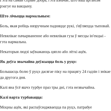
Гэта на самай справе добра, гэта азначае, што ваш арганізм
рэагуе на вакцыну.
Што лічыцца нармальным:
Боль, якая робіць нязручным падняцце рукі, з'яўляецца тыповай.
Невялікае пачырваненне або невялікая гуза ў месцы ін'екцыі -
гэта нармальна.
Некаторыя людзі заўважаюць цяпло або лёгкі ацёк.
Як доўга звычайна доўжыцца боль у руцэ:
Большасць болю ў руцэ дасягае піку на працягу 24 гадзін і знікае
да другога дня.
Калі яна ўсё яшчэ турбуе праз тры дні, гэта незвычайна.
Калі варта турбавацца:
Моцны ацёк, які распаўсюджваецца па руцэ, патрабуе