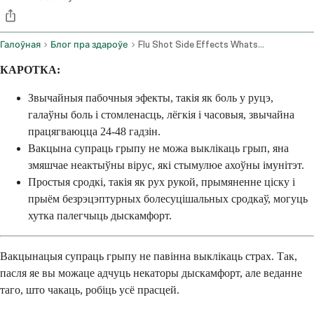
Галоўная
Блог пра здароўе
Flu Shot Side Effects Whats Normal And How To Feel Better Fast
КАРОТКА:
Звычайныя пабочныя эфекты, такія як боль у руцэ,
галаўны боль і стомленасць, лёгкія і часовыя, звычайна
працягваюцца 24-48 гадзін.
Вакцына супраць грыпу не можа выклікаць грып, яна
змяшчае неактыўны вірус, які стымулюе ахоўны імунітэт.
Простыя сродкі, такія як рух рукой, прымяненне ціску і
прыём безрэцэптурных болесуцішальных сродкаў, могуць
хутка палегчыць дыскамфорт.
Вакцынацыя супраць грыпу не павінна выклікаць страх. Так,
пасля яе вы можаце адчуць некаторы дыскамфорт, але веданне
таго, што чакаць, робіць усё прасцей.