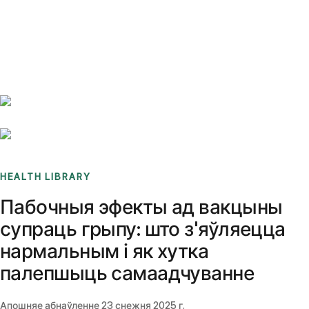
Benchmarks
Stories
FAQ
Sign up / Log in
HEALTH LIBRARY
Пабочныя эфекты ад вакцыны
супраць грыпу: што з'яўляецца
нармальным і як хутка
палепшыць самаадчуванне
Апошняе абнаўленне
23 снежня 2025 г.