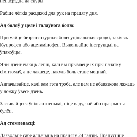
непасрэдна да скуры.
Рабіце лёгкія расцяжкі для рук на працягу дня.
Ад боляў у целе і галаўнога болю:
Прымайце безрэцэптурныя болесуцішальныя сродкі, такія як
ібупрофен або ацетамінофен. Выконвайце інструкцыі на
ўпакоўцы.
Яны дзейнічаюць лепш, калі вы прымаеце іх пры пачатку
сімптомаў, а не чакаеце, пакуль боль стане моцнай.
Адпачывайце, калі вам гэта трэба, але вам не абавязкова ляжаць
у ложку ўвесь дзень.
Заставайцеся ўвільготненымі, піце ваду, чай або празрысты
булён.
Ад стомленасці:
Дазвольце сабе адпачыць на працягу 24 гадзін. Прапусціце