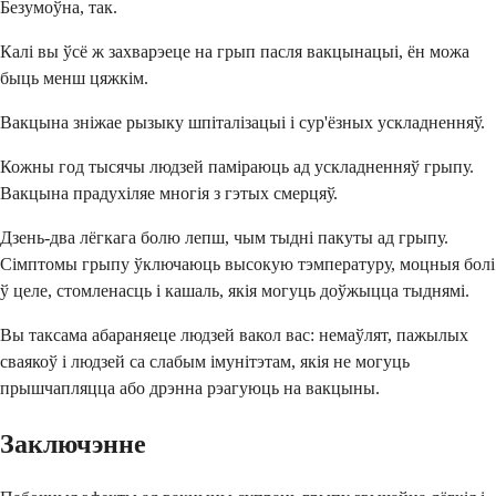
Безумоўна, так.
Калі вы ўсё ж захварэеце на грып пасля вакцынацыі, ён можа
быць менш цяжкім.
Вакцына зніжае рызыку шпіталізацыі і сур'ёзных ускладненняў.
Кожны год тысячы людзей паміраюць ад ускладненняў грыпу.
Вакцына прадухіляе многія з гэтых смерцяў.
Дзень-два лёгкага болю лепш, чым тыдні пакуты ад грыпу.
Сімптомы грыпу ўключаюць высокую тэмпературу, моцныя болі
ў целе, стомленасць і кашаль, якія могуць доўжыцца тыднямі.
Вы таксама абараняеце людзей вакол вас: немаўлят, пажылых
сваякоў і людзей са слабым імунітэтам, якія не могуць
прышчапляцца або дрэнна рэагуюць на вакцыны.
Заключэнне