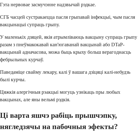
Гэта нервовае засмучэнне надзвычай рэдкае.
СГБ часцей сустракаецца пасля грыпавай інфекцыі, чым пасля
вакцынацыі супраць грыпу.
У маленькіх дзяцей, якія атрымліваюць вакцыну супраць грыпу
разам з пнеўмакокавай кан'югаванай вакцынай або DTaP-
вакцынай адначасова, можа быць крыху больш верагоднасць
фебрыльных курчаў.
Паведаміце свайму лекару, калі ў вашага дзіцяці калі-небудзь
былі курчы.
Цяжкія алергічныя рэакцыі могуць узнікаць пры любых
вакцынах, але яны вельмі рэдкія.
Ці варта яшчэ рабіць прышчэпку,
нягледзячы на ​​пабочныя эфекты?