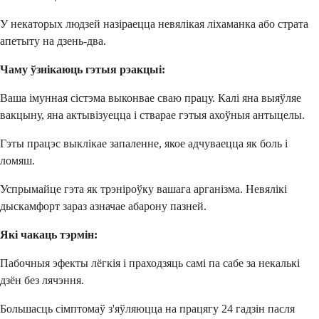
У некаторых людзей назіраецца невялікая ліхаманка або страта
апетыту на дзень-два.
Чаму ўзнікаюць гэтыя рэакцыі:
Ваша імунная сістэма выконвае сваю працу. Калі яна выяўляе
вакцыну, яна актывізуецца і стварае гэтыя ахоўныя антыцелы.
Гэты працэс выклікае запаленне, якое адчуваецца як боль і
ломяш.
Успрымайце гэта як трэніроўку вашага арганізма. Невялікі
дыскамфорт зараз азначае абарону пазней.
Які чакаць тэрмін:
Пабочныя эфекты лёгкія і праходзяць самі па сабе за некалькі
дзён без лячэння.
Большасць сімптомаў з'яўляюцца на працягу 24 гадзін пасля