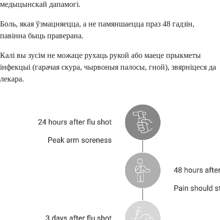
медыцынскай дапамогі.
Боль, якая ўзмацняецца, а не памяншаецца праз 48 гадзін,
павінна быць праверана.
Калі вы зусім не можаце рухаць рукой або маеце прыкметы
інфекцыі (гарачая скура, чырвоныя палосы, гной), звярніцеся да
лекара.