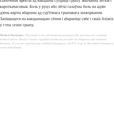
Пабочныя эфекты ад вакцыны супраць грыпу звычайна лёгкія і
кароткачасовыя. Боль у руцэ або лёгкі галаўны боль на адзін
дзень варты абароны ад сур'ёзнага грыпавага захворвання.
Запішыцеся на вакцынацыю сёння і абараніце сябе і сваіх блізкіх
у гэты сезон грыпу.
Medical Disclaimer:
This article is for informational purposes only and does not constitute
medical advice. Always consult a qualified healthcare provider for diagnosis and treatment
decisions. If you are experiencing a medical emergency, call 911 or go to the nearest emergency
room immediately.