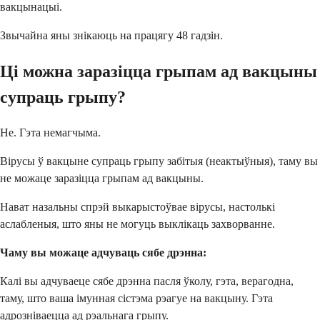
вакцынацыі.
Звычайна яны знікаюць на працягу 48 гадзін.
Ці можна заразіцца грыпам ад вакцыны
супраць грыпу?
Не. Гэта немагчыма.
Вірусы ў вакцыне супраць грыпу забітыя (неактыўныя), таму вы
не можаце заразіцца грыпам ад вакцыны.
Нават назальны спрэй выкарыстоўвае вірусы, настолькі
аслабленыя, што яны не могуць выклікаць захворванне.
Чаму вы можаце адчуваць сябе дрэнна:
Калі вы адчуваеце сябе дрэнна пасля ўколу, гэта, верагодна,
таму, што ваша імунная сістэма рэагуе на вакцыну. Гэта
адрозніваецца ад рэальнага грыпу.