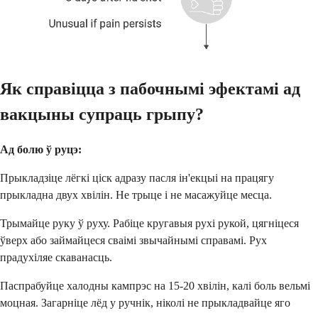
Як справіцца з пабочнымі эфектамі ад
вакцыны супраць грыпу?
Ад болю ў руцэ:
Прыкладзіце лёгкі ціск адразу пасля ін'екцыі на працягу
прыкладна двух хвілін. Не трыце і не масажуйце месца.
Трымайце руку ў руху. Рабіце кругавыя рухі рукой, цягніцеся
ўверх або займайцеся сваімі звычайнымі справамі. Рух
прадухіляе скаванасць.
Паспрабуйце халодны кампрэс на 15-20 хвілін, калі боль вельмі
моцная. Загарніце лёд у ручнік, ніколі не прыкладвайце яго