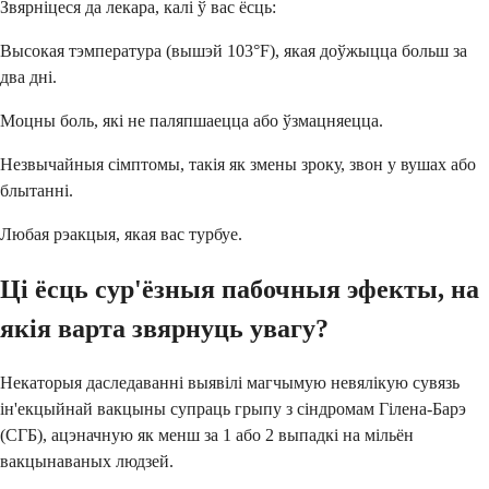
Звярніцеся да лекара, калі ў вас ёсць:
Высокая тэмпература (вышэй 103°F), якая доўжыцца больш за
два дні.
Моцны боль, які не паляпшаецца або ўзмацняецца.
Незвычайныя сімптомы, такія як змены зроку, звон у вушах або
блытанні.
Любая рэакцыя, якая вас турбуе.
Ці ёсць сур'ёзныя пабочныя эфекты, на
якія варта звярнуць увагу?
Некаторыя даследаванні выявілі магчымую невялікую сувязь
ін'екцыйнай вакцыны супраць грыпу з сіндромам Гілена-Барэ
(СГБ), ацэначную як менш за 1 або 2 выпадкі на мільён
вакцынаваных людзей.