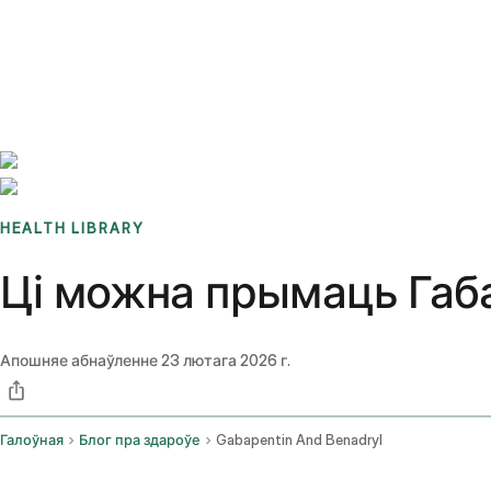
Benchmarks
Stories
FAQ
Sign up / Log in
HEALTH LIBRARY
Ці можна прымаць Габа
Апошняе абнаўленне
23 лютага 2026 г.
Галоўная
Блог пра здароўе
Gabapentin And Benadryl