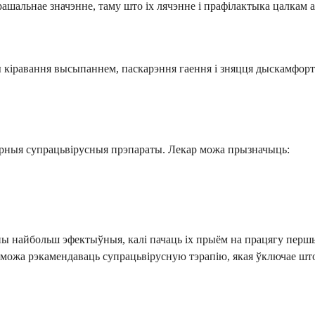
ашальнае значэнне, таму што іх лячэнне і прафілактыка цалкам 
ы кіравання высыпаннем, паскарэння гаення і зняцця дыскамфорт
рныя супрацьвірусныя прэпараты. Лекар можа прызначыць:
ы найбольш эфектыўныя, калі пачаць іх прыём на працягу перш
р можа рэкамендаваць супрацьвірусную тэрапію, якая ўключае шт