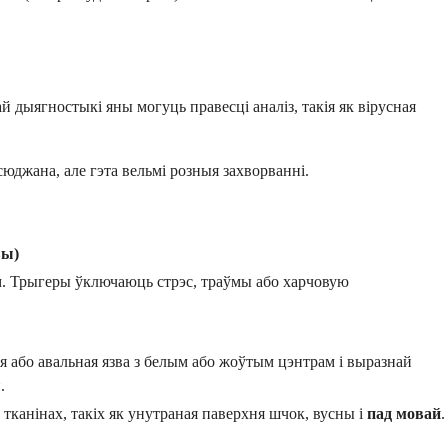
й дыягностыкі яны могуць правесці аналіз, такія як вірусная
юджана, але гэта вельмі розныя захворванні.
вы)
м. Трыгеры ўключаюць стрэс, траўмы або харчовую
я або авальная язва з белым або жоўтым цэнтрам і выразнай
.
 тканінах, такіх як унутраная паверхня шчок, вусны і
пад мовай
.