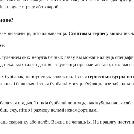
ва падчас стрэсу або хваробы.
мове?
вам вызначыць, што адбываецца.
Сімптомы герпесу мовы
звыча
ве
:
'яўленнем якіх-небудзь бачных язваў вы можаце адчуць спецыфіч
 некалькіх гадзін да дня і з'яўляецца прыкметай таго, што высы
іх бурбалак, напоўненых вадкасцю. Гэтыя
герпесныя вугры на 
льныя і балючыя. Гэтыя бурбалкі могуць з'яўляцца дзе заўгодна на
балючая стадыя. Тонкія бурбалкі лопнуць, пакінуўшы пасля сябе 
іць ежу, пітво і размову вельмі некамфортнымі.
ь скарынку або налёт. Важна не чапаць іх. На працягу наступных