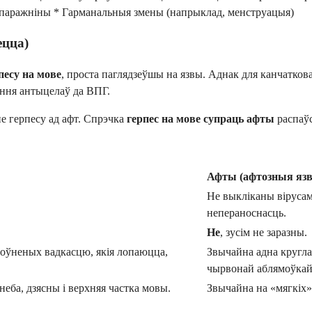
 паражніны * Гарманальныя змены (напрыклад, менструацыя)
ецца)
песу на мове
, проста паглядзеўшы на язвы. Аднак для канчаткова
чэння антыцелаў да ВПГ.
 герпесу ад афт. Спрэчка
герпес на мове супраць афты
распаўс
Афты (афтозныя яз
Не выкліканы віруса
непераноснасць.
Не
, зусім не заразны.
поўненых вадкасцю, якія лопаюцца,
Звычайна адна кругла
чырвонай аблямоўкай
неба, дзясны і верхняя частка мовы.
Звычайна на «мягкіх»