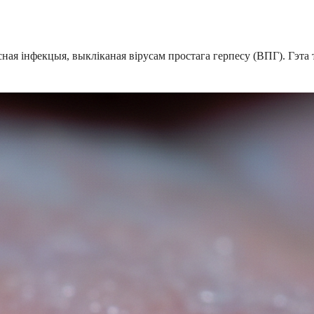
усная інфекцыя, выкліканая вірусам простага герпесу (ВПГ). Гэта 