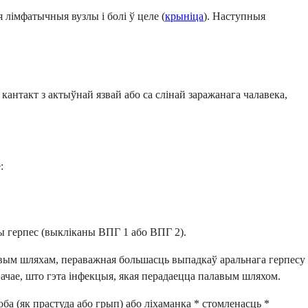
лімфатычныя вузлы і болі ў целе (
крыніца
). Наступныя
кантакт з актыўнай язвай або са слінай заражанага чалавека,
:
ы герпес (выкліканы ВПГ 1 або ВПГ 2).
вым шляхам, пераважная большасць выпадкаў аральнага герпесу
начае, што гэта інфекцыя, якая перадаецца палавым шляхом.
а (як прастуда або грып) або ліхаманка * стомленасць *