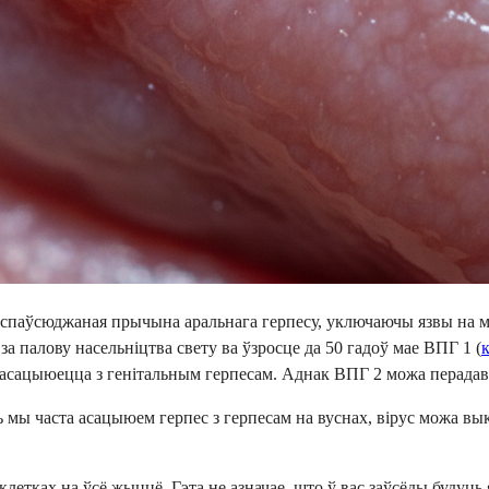
спаўсюджаная прычына аральнага герпесу, уключаючы язвы на мо
а палову насельніцтва свету ва ўзросце да 50 гадоў мае ВПГ 1 (
асацыюецца з генітальным герпесам. Аднак ВПГ 2 можа перадавац
мы часта асацыюем герпес з герпесам на вуснах, вірус можа выкл
 клетках на ўсё жыццё. Гэта не азначае, што ў вас заўсёды будуц