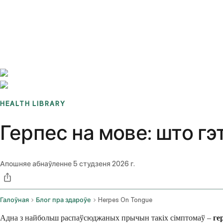
Benchmarks
Stories
FAQ
Sign up / Log in
HEALTH LIBRARY
Герпес на мове: што гэ
Апошняе абнаўленне
5 студзеня 2026 г.
Галоўная
Блог пра здароўе
Herpes On Tongue
Адна з найбольш распаўсюджаных прычын такіх сімптомаў –
ге