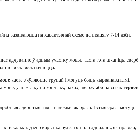
йна развіваюцца па характэрнай схеме на працягу 7-14 дзён.
нае адчуванне ў адным участку мовы. Часта гэта шчапіць, сверб,
панне вось-вось пачнецца.
мове
часта з'яўляюцца групай і могуць быць чырванаватымі,
 мове, у тым ліку на кончыку, баках, зверху або нават як
герпес
дробныя адкрытыя язвы, вядомыя як эразіі. Гэтыя эразіі могуць
 некалькіх дзён скарынка будзе гоіцца і адпадаць, як правіла,