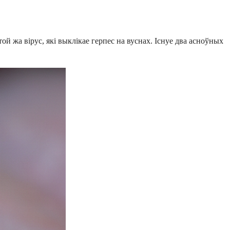
той жа вірус, які выклікае герпес на вуснах. Існуе два асноўных