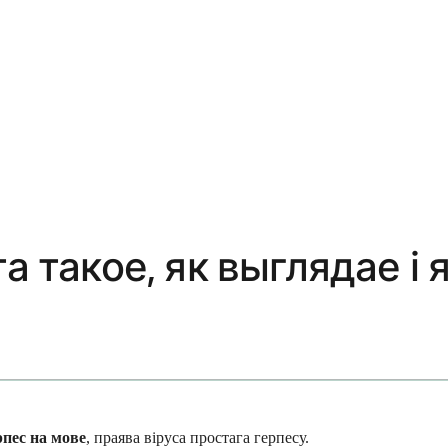
та такое, як выглядае і
рпес на мове
, праява віруса простага герпесу.