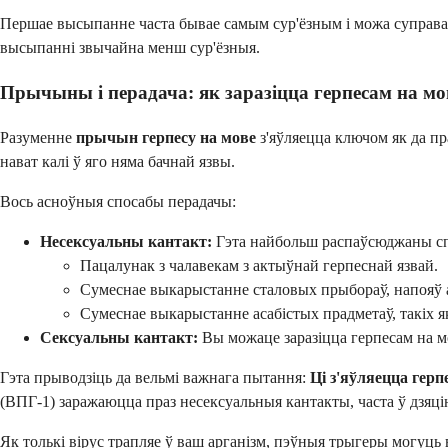
Першае высыпанне часта бывае самым сур'ёзным і можа суправадж
высыпанні звычайна менш сур'ёзныя.
Прычыны і перадача: як заразіцца герпесам на мо
Разуменне
прычын герпесу на мове
з'яўляецца ключом як да пр
нават калі ў яго няма бачнай язвы.
Вось асноўныя спосабы перадачы:
Несексуальны кантакт:
Гэта найбольш распаўсюджаны спо
Пацалунак з чалавекам з актыўнай герпеснай язвай.
Сумеснае выкарыстанне сталовых прыбораў, напояў а
Сумеснае выкарыстанне асабістых прадметаў, такіх я
Сексуальны кантакт:
Вы можаце заразіцца герпесам на мо
Гэта прыводзіць да вельмі важнага пытання:
Ці з'яўляецца гер
(ВПГ-1) заражаюцца праз несексуальныя кантакты, часта ў дзяці
Як толькі вірус трапляе ў ваш арганізм, пэўныя трыгеры могуць