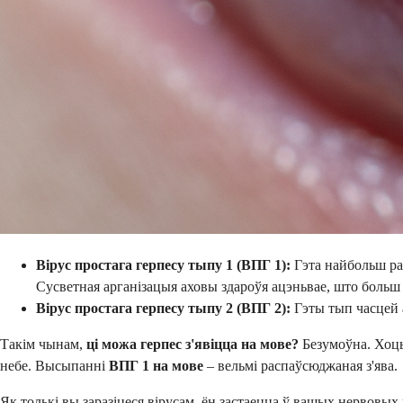
Вірус простага герпесу тыпу 1 (ВПГ 1):
Гэта найбольш ра
Сусветная арганізацыя аховы здароўя ацэньвае, што больш з
Вірус простага герпесу тыпу 2 (ВПГ 2):
Гэты тып часцей 
Такім чынам,
ці можа герпес з'явіцца на мове?
Безумоўна. Хоць 
небе. Высыпанні
ВПГ 1 на мове
– вельмі распаўсюджаная з'ява.
Як толькі вы заразіцеся вірусам, ён застаецца ў вашых нервовых