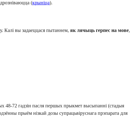
адрозніваюцца (
крыніца
).
у. Калі вы задаеццася пытаннем,
як лячыць герпес на мове
,
ых 48-72 гадзін пасля першых прыкмет высыпанні (стадыя
одзённы прыём нізкай дозы супрацьвіруснага прэпарата для