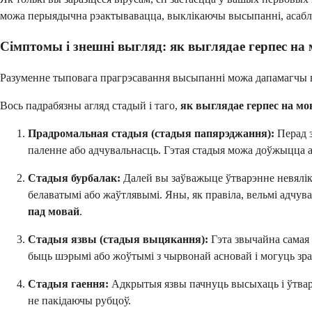
можа перыядычна рэактывавацца, выклікаючы высыпанні, асаблі
Сімптомы і знешні выгляд: як выглядае герпес на 
Разуменне тыповага прагрэсавання высыпанні можа дапамагчы 
Вось падрабязны агляд стадый і таго,
як выглядае герпес на мо
Прадромальная стадыя (стадыя папярэджання):
Перад з
паленне або адчувальнасць. Гэтая стадыя можа доўжыцца ад
Стадыя бурбалак:
Далей вы заўважыце ўтварэнне невялік
белаватымі або жаўтлявымі. Яны, як правіла, вельмі адчува
пад мовай
.
Стадыя язвы (стадыя выцякання):
Гэта звычайна самая 
быць шэрымі або жоўтымі з чырвонай асновай і могуць зраб
Стадыя гаення:
Адкрытыя язвы пачнуць высыхаць і ўтварац
не пакідаючы рубцоў.