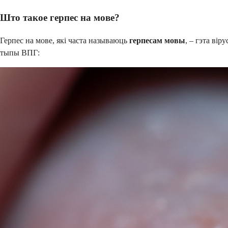
Што такое герпес на мове?
Герпес на мове, які часта называюць
герпесам мовы
, – гэта вір
тыпы ВПГ: