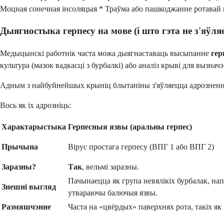
Моцная сонечная інсоляцыя * Траўма або пашкоджанне ротавай
Дыягностыка герпесу на мове (і што гэта не з'яўля
Медыцынскі работнік часта можа дыягнаставаць высыпанне
гер
культура (мазок вадкасці з бурбалкі) або аналіз крыві для вызна
Адным з найбуйнейшых крыніц блытаніны з'яўляецца адрозненне
Вось як іх адрозніць:
Характарыстыка
Герпесныя язвы (аральны герпес)
Прычына
Вірус простага герпесу (ВПГ 1 або ВПГ 2)
Заразны?
Так
, вельмі заразны.
Пачынаецца як група невялікіх бурбалак, на
Знешні выгляд
утвараючы балючыя язвы.
Размяшчэнне
Часта на «цвёрдых» паверхнях рота, такіх як 