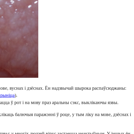
ве, вуснах і дзёснах. Ён надзвычай шырока распаўсюджаны:
крыніца
).
ца ў рот і на мову праз аральны сэкс, выклікаючы язвы.
ікаць балючыя паражэнні ў роце, у тым ліку на мове, дзёснах і
ь язвы; у многіх людзей вірус застаецца неактыўным. У іншых ён