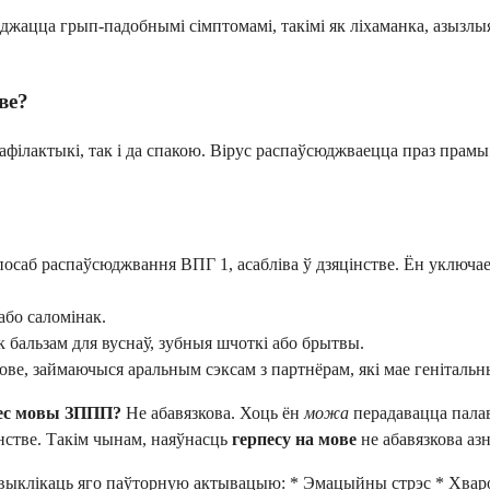
ацца грып-падобнымі сімптомамі, такімі як ліхаманка, азызлыя 
ве?
афілактыкі, так і да спакою. Вірус распаўсюджваецца праз прамы 
саб распаўсюджвання ВПГ 1, асабліва ў дзяцінстве. Ён уключае
бо саломінак.
к бальзам для вуснаў, зубныя шчоткі або брытвы.
ве, займаючыся аральным сэксам з партнёрам, які мае генітальн
пес мовы ЗППП?
Не абавязкова. Хоць ён
можа
перадавацца пала
нстве. Такім чынам, наяўнасць
герпесу на мове
не абавязкова аз
 выклікаць яго паўторную актывацыю: * Эмацыйны стрэс * Хвароб