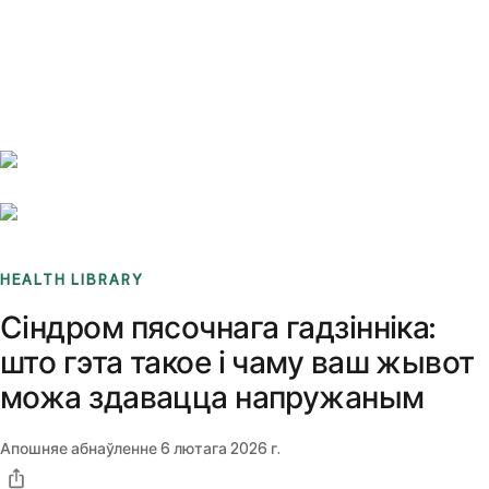
Benchmarks
Stories
FAQ
Sign up / Log in
HEALTH LIBRARY
Сіндром пясочнага гадзінніка:
што гэта такое і чаму ваш жывот
можа здавацца напружаным
Апошняе абнаўленне
6 лютага 2026 г.