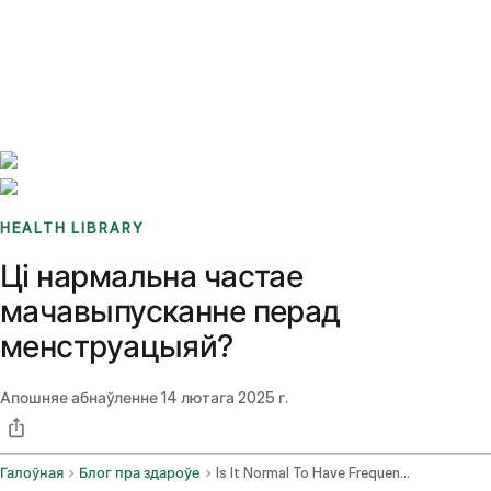
Benchmarks
Stories
FAQ
Sign up / Log in
HEALTH LIBRARY
Ці нармальна частае
мачавыпусканне перад
менструацыяй?
Апошняе абнаўленне
14 лютага 2025 г.
Галоўная
Блог пра здароўе
Is It Normal To Have Frequent Urination Before Period