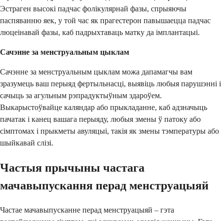
Эстраген высокі падчас фолікулярнай фазы, спрыяючы
паспяванню яек, у той час як прагестерон павышаецца падчас
люцеінавай фазы, каб падрыхтаваць матку да імплантацыі.
Сачэнне за менструальным цыклам
Сачэнне за менструальным цыклам можа дапамагчы вам
зразумець ваш перыяд фертыльнасці, выявіць любыя парушэнні і
сачыць за агульным рэпрадуктыўным здароўем.
Выкарыстоўвайце каляндар або прыкладанне, каб адзначыць
пачатак і канец вашага перыяду, любыя змены ў патоку або
сімптомах і прыкметы авуляцыі, такія як змены тэмпературы або
шыйкавай слізі.
Частыя прычыны частага
мачавыпускання перад менструацыяй
Частае мачавыпусканне перад менструацыяй – гэта