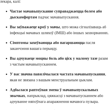
лекара, калі:
Частае мачавыпусканне суправаджаецца болем або
дыскамфортам
падчас мачавыпускання.
Вы заўважаеце кроў у мачы
, што можа сігналізаваць аб
інфекцыі мачавых шляхоў (ІМШ) або іншых захворваннях.
Сімптомы захоўваюцца або пагаршаюцца
пасля
заканчэння вашага перыяду.
Вы адчуваеце моцны боль або ціск у малому тазе
разам
з частым мачавыпусканнем.
У вас значна павялічылася частата мачавыпускання
,
якая не звязана з вашым менструальным цыклам.
Адбылася раптоўная змена ў мачавыпускальных
звычках
, напрыклад, цяжкасці з мачавыпусканнем або
адчуванне няпоўнага апаражнення мачавога пузыра.