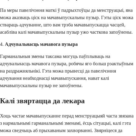
Па меры павелічэння маткі ў падрыхтоўцы да менструацыі, яна
можа аказваць ціск на мачавыпускальны пузыр. Гэты ціск можа
ствараць адчуванне, што вам трэба мачавыпускацца часцей,
асабліва калі мачавыпускальны пузыр ужо часткова запоўнены.
4.
Адчувальнасць мачавога пузыра
Гарманальныя змены таксама могуць паўплываць на
адчувальнасць мачавога пузыра, робячы яго больш рэактыўным
на раздражняльнікі. Гэта можа прывесці да павелічэння
адчування неабходнасці мачавыпускання, нават калі
мачавыпускальны пузыр не запоўнены.
Калі звяртацца да лекара
Хоць частае мачавыпусканне перад менструацыяй часта звязана
з нармальнымі гарманальнымі зменамі, ёсць сітуацыі, калі гэта
можа сведчыць аб прыхаваным захворванні. Звярніцеся да