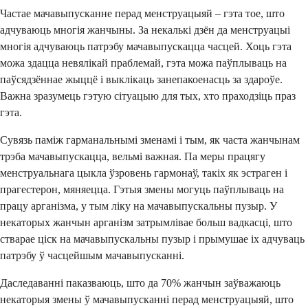
Частае мачавыпусканне перад менструацыяй – гэта тое, што
адчуваюць многія жанчыны. За некалькі дзён да менструацыі
многія адчуваюць патрэбу мачавыпускацца часцей. Хоць гэта
можа здацца невялікай праблемай, гэта можа паўплываць на
паўсядзённае жыццё і выклікаць занепакоенасць за здароўе.
Важна зразумець гэтую сітуацыю для тых, хто праходзіць праз
гэта.
Сувязь паміж гарманальнымі зменамі і тым, як часта жанчынам
трэба мачавыпускацца, вельмі важная. Па меры працягу
менструальнага цыкла ўзровень гармонаў, такіх як эстраген і
прагестерон, мяняецца. Гэтыя змены могуць паўплываць на
працу арганізма, у тым ліку на мачавыпускальны пузыр. У
некаторых жанчын арганізм затрымлівае больш вадкасці, што
стварае ціск на мачавыпускальны пузыр і прымушае іх адчуваць
патрэбу ў часцейшым мачавыпусканні.
Даследаванні паказваюць, што да 70% жанчын заўважаюць
некаторыя змены ў мачавыпусканні перад менструацыяй, што