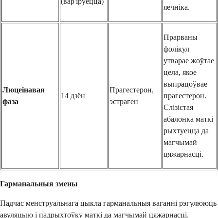
(вар'іруецца)
яечніка.
Прарваны
фолікул
утварае жоўтае
цела, якое
выпрацоўвае
Люцеінавая
Прагестерон,
14 дзён
прагестерон.
фаза
эстраген
Слізістая
абалонка маткі
рыхтуецца да
магчымай
цяжарнасці.
Гарманальныя змены
Падчас менструальнага цыкла гарманальныя ваганні рэгулююць
авуляцыю і падрыхтоўку маткі да магчымай цяжарнасці.