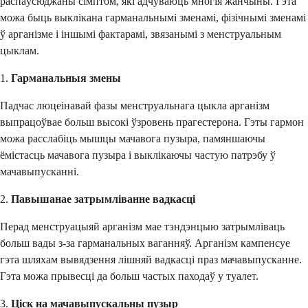
распаўсюджаны сімптом, які адчуваюць многія жанчыны. Гэта
можа быць выклікана гарманальнымі зменамі, фізічнымі зменамі
ў арганізме і іншымі фактарамі, звязанымі з менструальным
цыклам.
1.
Гарманальныя змены
Падчас люцеінавай фазы менструальнага цыкла арганізм
выпрацоўвае больш высокі ўзровень прагестерона. Гэты гармон
можа расслабіць мышцы мачавога пузыра, памяншаючы
ёмістасць мачавога пузыра і выклікаючы частую патрэбу ў
мачавыпусканні.
2.
Павышанае затрымліванне вадкасці
Перад менструацыяй арганізм мае тэндэнцыю затрымліваць
больш вады з-за гарманальных ваганняў. Арганізм кампенсуе
гэта шляхам вывядзення лішняй вадкасці праз мачавыпусканне.
Гэта можа прывесці да больш частых паходаў у туалет.
3.
Ціск на мачавыпускальны пузыр