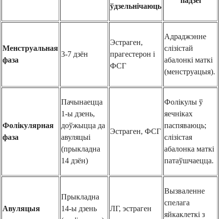
падзеі
ўдзельнічаюць
Адраджэнне
Эстраген,
Менструальная
слізістай
3-7 дзён
прагестерон і
фаза
абалонкі маткі
ФСГ
(менструацыя).
Пачынаецца
Фолікулы ў
1-ы дзень,
яечніках
Фолікулярная
доўжыцца да
паспяваюць;
Эстраген, ФСГ
фаза
авуляцыі
слізістая
(прыкладна
абалонка маткі
14 дзён)
патаўшчаецца.
Вызваленне
Прыкладна
спелага
Авуляцыя
14-ы дзень
ЛГ, эстраген
яйкаклеткі з