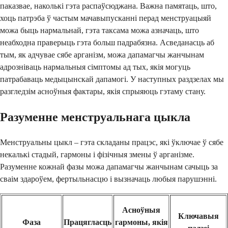
паказвае, наколькі гэта распаўсюджана. Важна памятаць, што,
хоць патрэба ў частым мачавыпусканні перад менструацыяй
можа быць нармальнай, гэта таксама можа азначаць, што
неабходна праверыць гэта больш падрабязна. Асведанасць аб
тым, як адчувае сябе арганізм, можа дапамагчы жанчынам
адрозніваць нармальныя сімптомы ад тых, якія могуць
патрабаваць медыцынскай дапамогі. У наступных раздзелах мы
разгледзім асноўныя фактары, якія спрыяюць гэтаму стану.
Разуменне менструальнага цыкла
Менструальны цыкл – гэта складаны працэс, які ўключае ў сябе
некалькі стадый, гармоны і фізічныя змены ў арганізме.
Разуменне кожнай фазы можа дапамагчы жанчынам сачыць за
сваім здароўем, фертыльнасцю і вызначаць любыя парушэнні.
Асноўныя
Ключавыя
Фаза
Працягласць
гармоны, якія