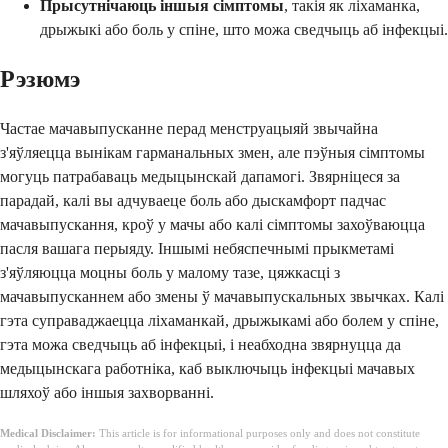
Прысутнічаюць іншыя сімптомы
, такія як ліхаманка,
дрыжыкі або боль у спіне, што можа сведчыць аб інфекцыі.
Рэзюмэ
Частае мачавыпусканне перад менструацыяй звычайна
з'яўляецца вынікам гарманальных змен, але пэўныя сімптомы
могуць патрабаваць медыцынскай дапамогі. Звярніцеся за
парадай, калі вы адчуваеце боль або дыскамфорт падчас
мачавыпускання, кроў у мачы або калі сімптомы захоўваюцца
пасля вашага перыяду. Іншымі небяспечнымі прыкметамі
з'яўляюцца моцны боль у малому тазе, цяжкасці з
мачавыпусканнем або змены ў мачавыпускальных звычках. Калі
гэта суправаджаецца ліхаманкай, дрыжыкамі або болем у спіне,
гэта можа сведчыць аб інфекцыі, і неабходна звярнуцца да
медыцынскага работніка, каб выключыць інфекцыі мачавых
шляхоў або іншыя захворванні.
Medical Disclaimer:
This article is for informational purposes only and does not constitute