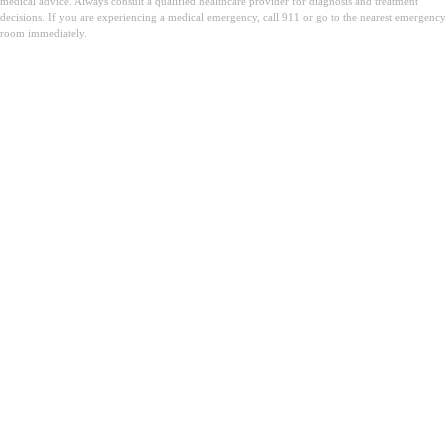
medical advice. Always consult a qualified healthcare provider for diagnosis and treatment
decisions. If you are experiencing a medical emergency, call 911 or go to the nearest emergency
room immediately.