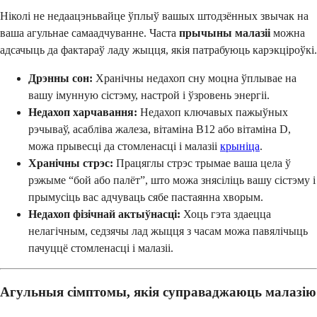
Ніколі не недаацэньвайце ўплыў вашых штодзённых звычак на
ваша агульнае самаадчуванне. Часта
прычыны малазіі
можна
адсачыць да фактараў ладу жыцця, якія патрабуюць карэкціроўкі.
Дрэнны сон:
Хранічны недахоп сну моцна ўплывае на
вашу імунную сістэму, настрой і ўзровень энергіі.
Недахоп харчавання:
Недахоп ключавых пажыўных
рэчываў, асабліва жалеза, вітаміна B12 або вітаміна D,
можа прывесці да стомленасці і малазіі
крыніца
.
Хранічны стрэс:
Працяглы стрэс трымае ваша цела ў
рэжыме “бой або палёт”, што можа знясіліць вашу сістэму і
прымусіць вас адчуваць сябе пастаянна хворым.
Недахоп фізічнай актыўнасці:
Хоць гэта здаецца
нелагічным, седзячы лад жыцця з часам можа павялічыць
пачуццё стомленасці і малазіі.
Агульныя сімптомы, якія суправаджаюць малазію