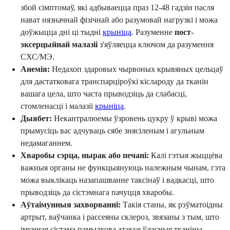
збой сімптомаў, які адбываецца праз 12-48 гадзін пасля
нават нязначнай фізічнай або разумовай нагрузкі і можа
доўжыцца дні ці тыдні
крыніца
. Разуменне
пост-
эксерцыйнай малазіі
з'яўляецца ключом да разумення
СХС/МЭ.
Анемія:
Недахоп здаровых чырвоных крывяных цельцаў
для дастатковага транспарціроўкі кіслароду да тканін
вашага цела, што часта прыводзіць да слабасці,
стомленасці і малазіі
крыніца
.
Дыябет:
Некантралюемы ўзровень цукру ў крыві можа
прымусіць вас адчуваць сябе знясіленым і агульным
недамаганнем.
Хваробы сэрца, нырак або печані:
Калі гэтыя жыццёва
важныя органы не функцыянуюць належным чынам, гэта
можа выклікаць назапашванне таксінаў і вадкасці, што
прыводзіць да сістэмнага пачуцця хваробы.
Аўтаімунныя захворванні:
Такія станы, як рэўматоідны
артрыт, ваўчанка і рассеяны склероз, звязаны з тым, што
імунная сістэма памылкова атакуе ўласныя тканіны