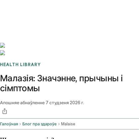
Benchmarks
Stories
FAQ
Sign up / Log in
HEALTH LIBRARY
Малазія: Значэнне, прычыны і
сімптомы
Апошняе абнаўленне
7 студзеня 2026 г.
Галоўная
Блог пра здароўе
Malaise