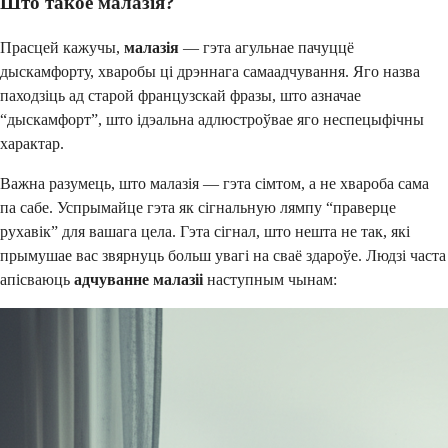
Што такое малазія?
Прасцей кажучы,
малазія
— гэта агульнае пачуццё
дыскамфорту, хваробы ці дрэннага самаадчування. Яго назва
паходзіць ад старой французскай фразы, што азначае
“дыскамфорт”, што ідэальна адлюстроўвае яго неспецыфічны
характар.
Важна разумець, што малазія — гэта сімтом, а не хвароба сама
па сабе. Успрымайце гэта як сігнальную лямпу “праверце
рухавік” для вашага цела. Гэта сігнал, што нешта не так, які
прымушае вас звярнуць больш увагі на сваё здароўе. Людзі часта
апісваюць
адчуванне малазіі
наступным чынам: