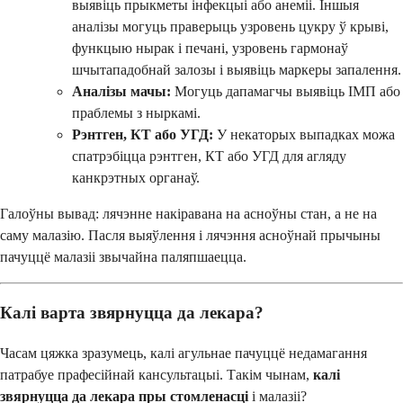
выявіць прыкметы інфекцыі або анеміі. Іншыя
аналізы могуць праверыць узровень цукру ў крыві,
функцыю нырак і печані, узровень гармонаў
шчытападобнай залозы і выявіць маркеры запалення.
Аналізы мачы:
Могуць дапамагчы выявіць ІМП або
праблемы з ныркамі.
Рэнтген, КТ або УГД:
У некаторых выпадках можа
спатрэбіцца рэнтген, КТ або УГД для агляду
канкрэтных органаў.
Галоўны вывад: лячэнне накіравана на асноўны стан, а не на
саму малазію. Пасля выяўлення і лячэння асноўнай прычыны
пачуццё малазіі звычайна паляпшаецца.
Калі варта звярнуцца да лекара?
Часам цяжка зразумець, калі агульнае пачуццё недамагання
патрабуе прафесійнай кансультацыі. Такім чынам,
калі
звярнуцца да лекара пры стомленасці
і малазіі?