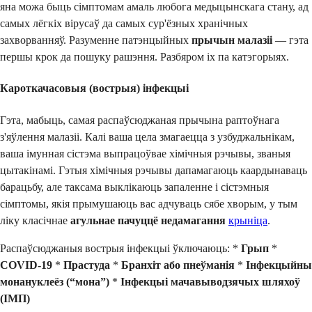
яна можа быць сімптомам амаль любога медыцынскага стану, ад
самых лёгкіх вірусаў да самых сур'ёзных хранічных
захворванняў. Разуменне патэнцыйных
прычын малазіі
— гэта
першы крок да пошуку рашэння. Разбяром іх па катэгорыях.
Кароткачасовыя (вострыя) інфекцыі
Гэта, мабыць, самая распаўсюджаная прычына раптоўнага
з'яўлення малазіі. Калі ваша цела змагаецца з узбуджальнікам,
ваша імунная сістэма выпрацоўвае хімічныя рэчывы, званыя
цытакінамі. Гэтыя хімічныя рэчывы дапамагаюць каардынаваць
барацьбу, але таксама выклікаюць запаленне і сістэмныя
сімптомы, якія прымушаюць вас адчуваць сябе хворым, у тым
ліку класічнае
агульнае пачуццё недамагання
крыніца
.
Распаўсюджаныя вострыя інфекцыі ўключаюць: *
Грып
*
COVID-19
*
Прастуда
*
Бранхіт або пнеўманія
*
Інфекцыйны
монануклеёз (“мона”)
*
Інфекцыі мачавыводзячых шляхоў
(ІМП)