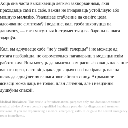
Хоць яна часта выклікаецца лёгкімі захворваннямі, якія
праходзяць самі па сабе, важна не ігнараваць устойлівую або
моцную
малазію
. Уважлівае стаўленне да свайго цела,
адсочванне сімптомаў і веданне, калі трэба звярнуцца па
дапамогу, — гэта магутныя інструменты для абароны вашага
здароўя.
Калі вы адчуваеце сябе “не ў сваёй талерцы” і не можаце ад
гэтага пазбавіцца, не саромеючыся пагаварыць з медыцынскім
работнікам. Яны могуць дапамагчы вам расшыфраваць пасланне
вашага цела, паставіць дакладны дыягназ і накіраваць вас на
шлях да аднаўлення вашага звычайнага стану. Атрыманне
яснасці можа даць не толькі план лячэння, але і неацэнны
душэўны спакой.
Medical Disclaimer:
This article is for informational purposes only and does not constitute
medical advice. Always consult a qualified healthcare provider for diagnosis and treatment
decisions. If you are experiencing a medical emergency, call 911 or go to the nearest emergency
room immediately.