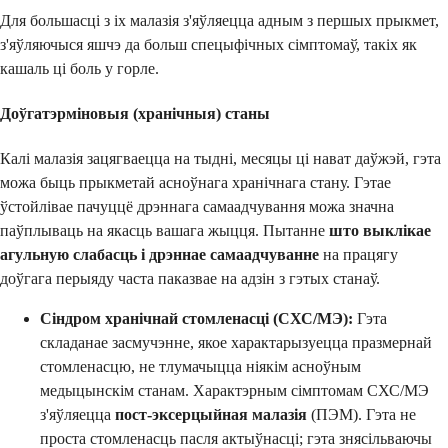
Для большасці з іх малазія з'яўляецца адным з першых прыкмет,
з'яўляючыся яшчэ да больш спецыфічных сімптомаў, такіх як
кашаль ці боль у горле.
Доўгатэрміновыя (хранічныя) станы
Калі малазія зацягваецца на тыдні, месяцы ці нават даўжэй, гэта
можа быць прыкметай асноўнага хранічнага стану. Гэтае
ўстойлівае пачуццё дрэннага самаадчування можа значна
паўплываць на якасць вашага жыцця. Пытанне
што выклікае
агульную слабасць і дрэннае самаадчуванне
на працягу
доўгага перыяду часта паказвае на адзін з гэтых станаў.
Сіндром хранічнай стомленасці (СХС/МЭ):
Гэта
складанае засмучэнне, якое характарызуецца празмернай
стомленасцю, не тлумачыцца ніякім асноўным
медыцынскім станам. Характэрным сімптомам СХС/МЭ
з'яўляецца
пост-эксерцыйная малазія
(ПЭМ). Гэта не
проста стомленасць пасля актыўнасці; гэта знясільваючы