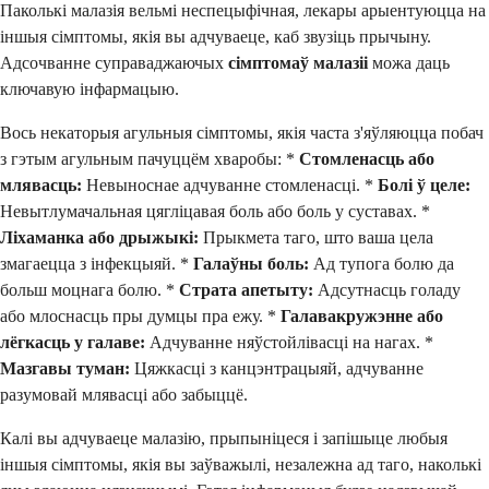
Паколькі малазія вельмі неспецыфічная, лекары арыентуюцца на
іншыя сімптомы, якія вы адчуваеце, каб звузіць прычыну.
Адсочванне суправаджаючых
сімптомаў малазіі
можа даць
ключавую інфармацыю.
Вось некаторыя агульныя сімптомы, якія часта з'яўляюцца побач
з гэтым агульным пачуццём хваробы: *
Стомленасць або
млявасць:
Невыноснае адчуванне стомленасці. *
Болі ў целе:
Невытлумачальная цягліцавая боль або боль у суставах. *
Ліхаманка або дрыжыкі:
Прыкмета таго, што ваша цела
змагаецца з інфекцыяй. *
Галаўны боль:
Ад тупога болю да
больш моцнага болю. *
Страта апетыту:
Адсутнасць голаду
або млоснасць пры думцы пра ежу. *
Галавакружэнне або
лёгкасць у галаве:
Адчуванне няўстойлівасці на нагах. *
Мазгавы туман:
Цяжкасці з канцэнтрацыяй, адчуванне
разумовай млявасці або забыццё.
Калі вы адчуваеце малазію, прыпыніцеся і запішыце любыя
іншыя сімптомы, якія вы заўважылі, незалежна ад таго, наколькі