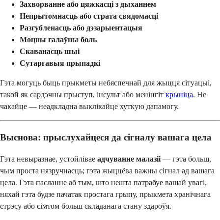
Захворванне або цяжкасці з дыханнем
Непрытомнасць або страта свядомасці
Разгубленасць або дэзарыентацыя
Моцны галаўны боль
Скаванасць шыі
Сутаргавыя прыпадкі
Гэта могуць быць прыкметы небяспечнай для жыцця сітуацыі,
такой як сардэчны прыступ, інсульт або менінгіт
крыніца
. Не
чакайце — неадкладна выклікайце хуткую дапамогу.
Выснова: прыслухайцеся да сігналу вашага цела
Гэта невыразнае, устойлівае
адчуванне малазіі
— гэта больш,
чым проста нязручнасць; гэта жыццёва важны сігнал ад вашага
цела. Гэта пасланне аб тым, што нешта патрабуе вашай увагі,
няхай гэта будзе пачатак простага грыпу, прыкмета хранічнага
стрэсу або сімтом больш складанага стану здароўя.