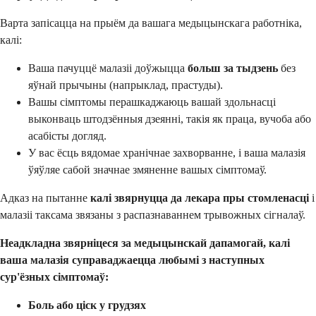
Варта запісацца на прыём да вашага медыцынскага работніка,
калі:
Ваша пачуццё малазіі доўжыцца
больш за тыдзень
без
яўнай прычыны (напрыклад, прастуды).
Вашы сімптомы перашкаджаюць вашай здольнасці
выконваць штодзённыя дзеянні, такія як праца, вучоба або
асабісты догляд.
У вас ёсць вядомае хранічнае захворванне, і ваша малазія
ўяўляе сабой значнае змяненне вашых сімптомаў.
Адказ на пытанне
калі звярнуцца да лекара пры стомленасці
і
малазіі таксама звязаны з распазнаваннем трывожных сігналаў.
Неадкладна звярніцеся за медыцынскай дапамогай, калі
ваша малазія суправаджаецца любымі з наступных
сур'ёзных сімптомаў:
Боль або ціск у грудзях