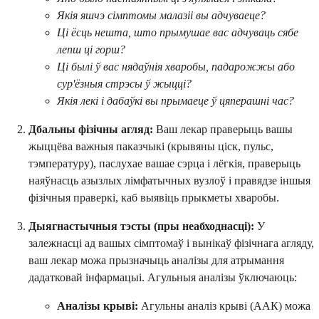
Якія яшчэ
сімптомы малазіі
вы адчуваеце?
Ці ёсць нешта, што прымушае вас адчуваць сябе
лепш ці горш?
Ці былі ў вас нядаўнія хваробы, падарожжы або
сур'ёзныя стрэсы ў жыцці?
Якія лекі і дабаўкі вы прымаеце ў цяперашні час?
Дбальны фізічны агляд:
Ваш лекар праверыць вашы
жыццёва важныя паказчыкі (крывяны ціск, пульс,
тэмпературу), паслухае вашае сэрца і лёгкія, праверыць
наяўнасць азызлых лімфатычных вузлоў і правядзе іншыя
фізічныя праверкі, каб выявіць прыкметы хваробы.
Дыягнастычныя тэсты (пры неабходнасці):
У
залежнасці ад вашых сімптомаў і вынікаў фізічнага агляду,
ваш лекар можа прызначыць аналізы для атрымання
дадатковай інфармацыі. Агульныя аналізы ўключаюць:
Аналізы крыві:
Агульны аналіз крыві (ААК) можа