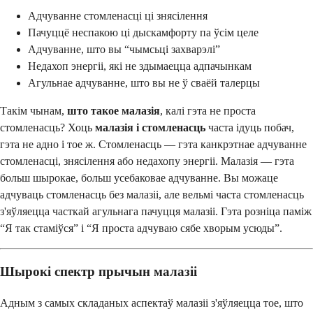
Адчуванне стомленасці ці знясілення
Пачуццё неспакою ці дыскамфорту па ўсім целе
Адчуванне, што вы “чымсьці захварэлі”
Недахоп энергіі, які не здымаецца адпачынкам
Агульнае адчуванне, што вы не ў сваёй талерцы
Такім чынам,
што такое малазія
, калі гэта не проста
стомленасць? Хоць
малазія і стомленасць
часта ідуць побач,
гэта не адно і тое ж. Стомленасць — гэта канкрэтнае адчуванне
стомленасці, знясілення або недахопу энергіі. Малазія — гэта
больш шырокае, больш усебаковае адчуванне. Вы можаце
адчуваць стомленасць без малазіі, але вельмі часта стомленасць
з'яўляецца часткай агульнага пачуцця малазіі. Гэта розніца паміж
“Я так стаміўся” і “Я проста адчуваю сябе хворым усюды”.
Шырокі спектр прычын малазіі
Адным з самых складаных аспектаў малазіі з'яўляецца тое, што