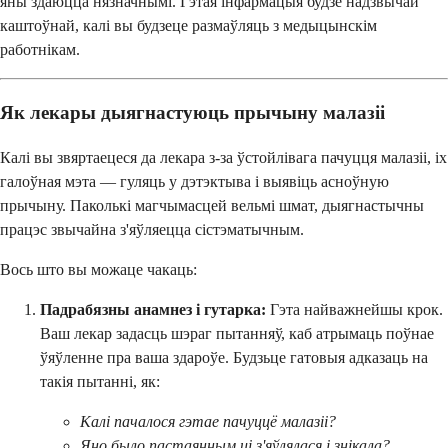
яны здаюцца нязначнымі. Гэтая інфармацыя будзе надзвычай
каштоўнай, калі вы будзеце размаўляць з медыцынскім
работнікам.
Як лекары дыягнастуюць прычыну малазіі
Калі вы звяртаецеся да лекара з-за ўстойлівага пачуцця малазіі, іх
галоўная мэта — гуляць у дэтэктыва і выявіць асноўную
прычыну. Паколькі магчымасцей вельмі шмат, дыягнастычны
працэс звычайна з'яўляецца сістэматычным.
Вось што вы можаце чакаць:
Падрабязны анамнез і гутарка:
Гэта найважнейшы крок.
Ваш лекар задасць шэраг пытанняў, каб атрымаць поўнае
ўяўленне пра ваша здароўе. Будзьце гатовыя адказаць на
такія пытанні, як:
Калі пачалося гэтае пачуццё малазіі?
Яно было пастаянным ці з'яўлялася і знікала?