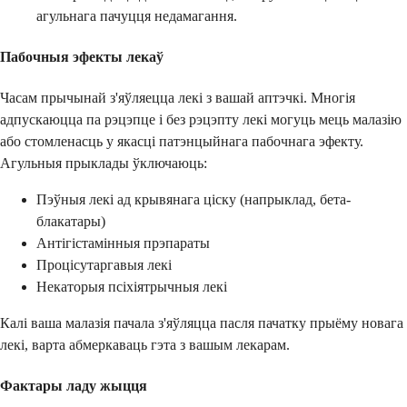
агульнага пачуцця недамагання.
Пабочныя эфекты лекаў
Часам прычынай з'яўляецца лекі з вашай аптэчкі. Многія
адпускаюцца па рэцэпце і без рэцэпту лекі могуць мець малазію
або стомленасць у якасці патэнцыйнага пабочнага эфекту.
Агульныя прыклады ўключаюць:
Пэўныя лекі ад крывянага ціску (напрыклад, бета-
блакатары)
Антігістамінныя прэпараты
Процісутаргавыя лекі
Некаторыя псіхіятрычныя лекі
Калі ваша малазія пачала з'яўляцца пасля пачатку прыёму новага
лекі, варта абмеркаваць гэта з вашым лекарам.
Фактары ладу жыцця