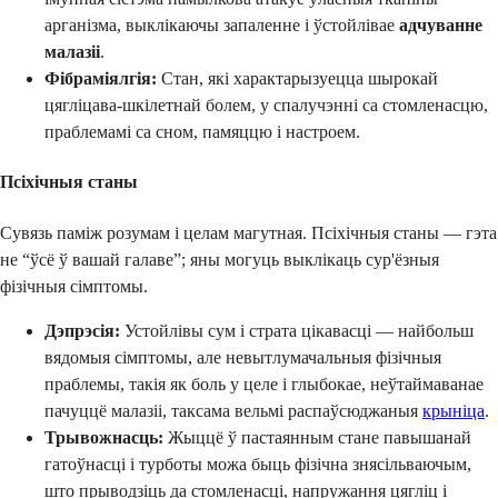
арганізма, выклікаючы запаленне і ўстойлівае
адчуванне
малазіі
.
Фібраміялгія:
Стан, які характарызуецца шырокай
цягліцава-шкілетнай болем, у спалучэнні са стомленасцю,
праблемамі са сном, памяццю і настроем.
Псіхічныя станы
Сувязь паміж розумам і целам магутная. Псіхічныя станы — гэта
не “ўсё ў вашай галаве”; яны могуць выклікаць сур'ёзныя
фізічныя сімптомы.
Дэпрэсія:
Устойлівы сум і страта цікавасці — найбольш
вядомыя сімптомы, але невытлумачальныя фізічныя
праблемы, такія як боль у целе і глыбокае, неўтаймаванае
пачуццё малазіі, таксама вельмі распаўсюджаныя
крыніца
.
Трывожнасць:
Жыццё ў пастаянным стане павышанай
гатоўнасці і турботы можа быць фізічна знясільваючым,
што прыводзіць да стомленасці, напружання цягліц і