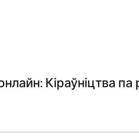
онлайн: Кіраўніцтва па 