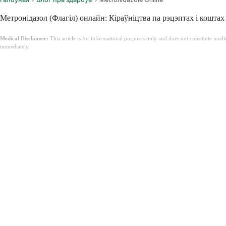
Метронідазол (Флагіл) онлайн: Кіраўніцтва па рэцэптах і коштах
Medical Disclaimer:
This article is for informational purposes only and does not constitute med
immediately.