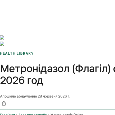
Benchmarks
Stories
FAQ
Sign up / Log in
HEALTH LIBRARY
Метронідазол (Флагіл) 
2026 год
Апошняе абнаўленне
28 чэрвеня 2026 г.
Галоўная
Блог пра здароўе
Metronidazole Online